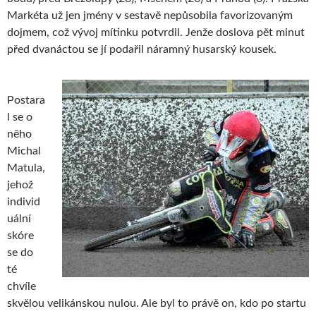
Markéta už jen jmény v sestavě nepůsobila favorizovaným
dojmem, což vývoj mítinku potvrdil. Jenže doslova pět minut
před dvanáctou se jí podařil náramný husarský kousek.
Postara
l se o
něho
Michal
Matula,
jehož
individ
uální
skóre
se do
té
chvíle
skvělou velikánskou nulou. Ale byl to právě on, kdo po startu