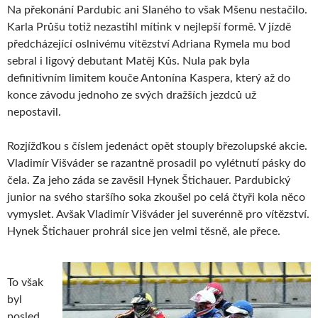
Na překonání Pardubic ani Slaného to však Mšenu nestačilo.
Karla Průšu totiž nezastihl mítink v nejlepší formě. V jízdě
předcházející oslnivému vítězství Adriana Rymela mu bod
sebral i ligový debutant Matěj Kůs. Nula pak byla
definitivním limitem kouče Antonína Kaspera, který až do
konce závodu jednoho ze svých dražších jezdců už
nepostavil.
Rozjížďkou s číslem jedenáct opět stouply březolupské akcie.
Vladimír Višváder se razantně prosadil po vylétnutí pásky do
čela. Za jeho záda se zavěsil Hynek Štichauer. Pardubický
junior na svého staršího soka zkoušel po celá čtyři kola něco
vymyslet. Avšak Vladimír Višváder jel suverénně pro vítězství.
Hynek Štichauer prohrál sice jen velmi těsně, ale přece.
To však
byl
posled