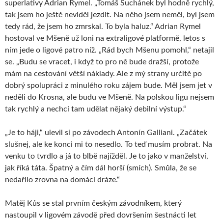
superlativy Adrian Rymel. „Tomáš Suchánek byl hodně rychlý,
tak jsem ho ještě neviděl jezdit. Na něho jsem neměl, byl jsem
tedy rád, že jsem ho zmrskal. To byla haluz.“ Adrian Rymel
hostoval ve Mšeně už loni na extraligové platformě, letos s
ním jede o ligové patro níž. „Rád bych Mšenu pomohl,“ netajil
se. „Budu se vracet, i když to pro ně bude dražší, protože
mám na cestování větší náklady. Ale z mý strany určitě po
dobrý spolupráci z minulého roku zájem bude. Měl jsem jet v
neděli do Krosna, ale budu ve Mšeně. Na polskou ligu nejsem
tak rychlý a nechci tam udělat nějaký debilní výstup.“
„Je to háji,“ ulevil si po závodech Antonín Galliani. „Začátek
slušnej, ale ke konci mi to nesedlo. To teď musím probrat. Na
venku to tvrdlo a já to blbě najížděl. Je to jako v manželství,
jak říká táta. Špatný a čím dál horší (smích). Smůla, že se
nedařilo zrovna na domácí dráze.“
Matěj Kůs se stal prvním českým závodníkem, který
nastoupil v ligovém závodě před dovršením šestnácti let