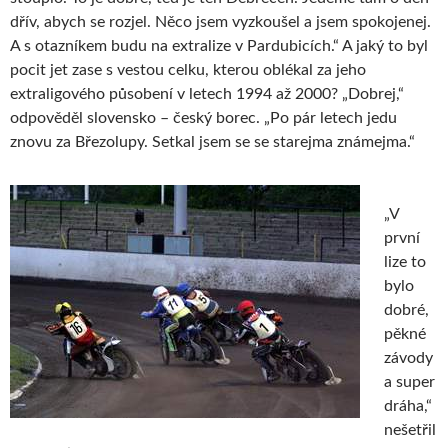
dřív, abych se rozjel. Něco jsem vyzkoušel a jsem spokojenej.
A s otazníkem budu na extralize v Pardubicích.“ A jaký to byl
pocit jet zase s vestou celku, kterou oblékal za jeho
extraligového působení v letech 1994 až 2000? „Dobrej,“
odpověděl slovensko – český borec. „Po pár letech jedu
znovu za Březolupy. Setkal jsem se se starejma známejma.“
„V
první
lize to
bylo
dobré,
pěkné
závody
a super
dráha,“
nešetřil