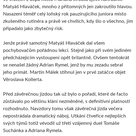
Matyáš Hlaváček, mnoho z přítomných jen zakroutilo hlavou.
Nasazení téměř celý loňský rok pauzírujícího juniora místo
zkušeného rutinéra a právě ve chvílích, kdy šlo o všechno, jim
připadalo jako zbytečný risk.
Jenže právě samotný Matyáš Hlaváček dal všem
pochybovačům pořádnou lekci. Stejně jako při svém jediném
předcházejícím vystoupení opět brilantně. Ovšem tentokrát
se nenašel žádný Adrian Rymel, jenž by mu zezadu sebral
jeho primát. Martin Málek stihnul jen v prvé zatáčce objet
Věroslava Kollerta.
Před závěrečnou jízdou tak už bylo o pořadí, které de facto
zůstávalo po většinu klání nezměněné, s definitivní platností
rozhodnuto. Navzdory tomu však závěrečná jízda večera
nepostrádala dramatický náboj. Utkání čtveřice nejlepších
svých týmů totiž vévodil už třetí vzájemný duel Tomáše
Suchánka a Adriana Rymela.