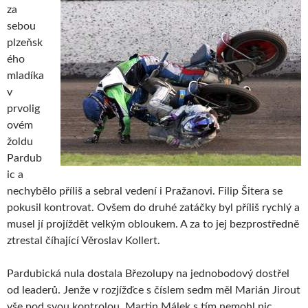
za
sebou
plzeňsk
ého
mladíka
v
prvolig
ovém
žoldu
Pardub
ic a
nechybělo příliš a sebral vedení i Pražanovi. Filip Šitera se
pokusil kontrovat. Ovšem do druhé zatáčky byl příliš rychlý a
musel jí projíždět velkým obloukem. A za to jej bezprostředně
ztrestal číhající Věroslav Kollert.
Pardubická nula dostala Březolupy na jednobodový dostřel
od leaderů. Jenže v rozjížďce s číslem sedm měl Marián Jirout
vše pod svou kontrolou. Martin Málek s tím nemohl nic