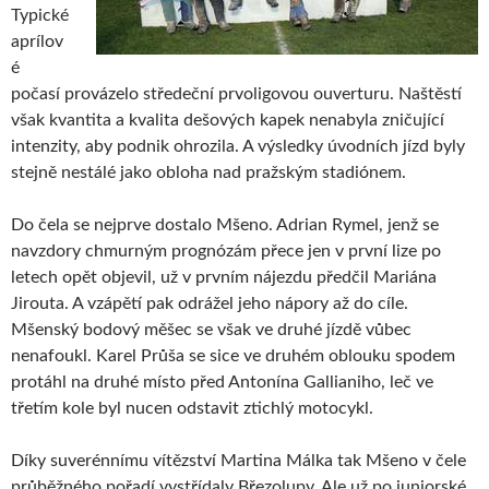
Typické
aprílov
é
počasí provázelo středeční prvoligovou ouverturu. Naštěstí
však kvantita a kvalita dešových kapek nenabyla zničující
intenzity, aby podnik ohrozila. A výsledky úvodních jízd byly
stejně nestálé jako obloha nad pražským stadiónem.
Do čela se nejprve dostalo Mšeno. Adrian Rymel, jenž se
navzdory chmurným prognózám přece jen v první lize po
letech opět objevil, už v prvním nájezdu předčil Mariána
Jirouta. A vzápětí pak odrážel jeho nápory až do cíle.
Mšenský bodový měšec se však ve druhé jízdě vůbec
nenafoukl. Karel Průša se sice ve druhém oblouku spodem
protáhl na druhé místo před Antonína Gallianiho, leč ve
třetím kole byl nucen odstavit ztichlý motocykl.
Díky suverénnímu vítězství Martina Málka tak Mšeno v čele
průběžného pořadí vystřídaly Březolupy. Ale už po juniorské