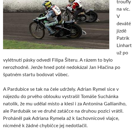
troufly
na víc.
V
deváté
jízdě
Patrik
Linhart
už po
vylétnutí pásky odvedl Filipa Šiteru. A rázem to bylo
nerozhodně. Jenže hned poté nedokázal Jan Hlačina po
špatném startu bodovat vůbec.
A Pardubice se tak na čele udržely. Adrian Rymel sice v
nájezdu do prvého oblouku vystrašil Tomáše Suchánka
natolik, že mu udělal místo a klesl i za Antonína Gallianiho,
ale Pardubák se ve druhé zatáčce na druhou pozici vrátil.
Proháněl pak Adriana Rymela až k šachovnicové vlajce,
nicméně k žádné chybičce jej nedotlačil.