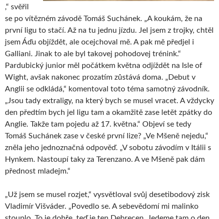
,“ svěřil
se po vítězném závodě Tomáš Suchánek. „A koukám, že na
první ligu to stačí. Až na tu jednu jízdu. Jel jsem z trojky, chtěl
jsem Áďu objíždět, ale ocejchoval mě. A pak mě předjel i
Galliani. Jinak to ale byl takovej pohodovej trénink.“
Pardubický junior měl počátkem května odjíždět na Isle of
Wight, avšak nakonec prozatím zůstává doma. „Debut v
Anglii se odkládá,“ komentoval toto téma samotný závodník.
„Jsou tady extraligy, na který bych se musel vracet. A vždycky
den předtím bych jel ligu tam a okamžitě zase letět zpátky do
Anglie. Takže tam pojedu až 17. května.“ Objeví se tedy
Tomáš Suchánek zase v české první lize? „Ve Mšeně nejedu,“
zněla jeho jednoznačná odpověď. „V sobotu závodím v Itálii s
Hynkem. Nastoupí taky za Terenzano. A ve Mšeně pak dám
přednost mladejm.“
„Už jsem se musel rozjet,“ vysvětloval svůj desetibodový zisk
Vladimír Višváder. „Povedlo se. A sebevědomí mi malinko
stouplo. To je dobře, teď je ten Debrecen. Jedeme tam o den