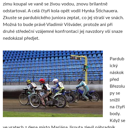
zimu koupal ve vaně se živou vodou, znovu brilantně
odstartoval. A celá čtyři kola opět vodil Hynka Štichauera.
Zkuste se pardubického juniora zeptat, co jej straší ve snách.
Možná to bude právě Vladimír Višváder, protože ani při
druhé středeční vzájemné konfrontaci jej navzdory vší snaze
nedokázal předjet.
Pardub
ický
náskok
před
Březolu
py se
snížil
na čtyři
body.
Když se
ve vratech z depa místo Mariána Jirouta zjevil náhradník