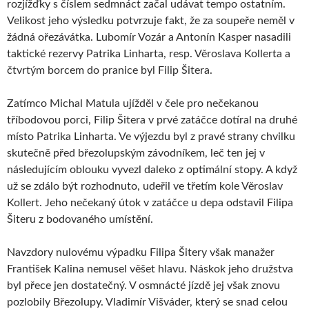
rozjížďky s číslem sedmnáct začal udávat tempo ostatním.
Velikost jeho výsledku potvrzuje fakt, že za soupeře neměl v
žádná ořezávátka. Lubomír Vozár a Antonín Kasper nasadili
taktické rezervy Patrika Linharta, resp. Věroslava Kollerta a
čtvrtým borcem do pranice byl Filip Šitera.
Zatímco Michal Matula ujížděl v čele pro nečekanou
tříbodovou porci, Filip Šitera v prvé zatáčce dotíral na druhé
místo Patrika Linharta. Ve výjezdu byl z pravé strany chvilku
skutečně před březolupským závodníkem, leč ten jej v
následujícím oblouku vyvezl daleko z optimální stopy. A když
už se zdálo být rozhodnuto, udeřil ve třetím kole Věroslav
Kollert. Jeho nečekaný útok v zatáčce u depa odstavil Filipa
Šiteru z bodovaného umístění.
Navzdory nulovému výpadku Filipa Šitery však manažer
František Kalina nemusel věšet hlavu. Náskok jeho družstva
byl přece jen dostatečný. V osmnácté jízdě jej však znovu
pozlobily Březolupy. Vladimír Višváder, který se snad celou