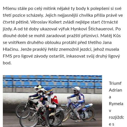
Mšenu stále po celý mítink nějaké ty body k polepšení si své
třetí pozice scházely. Jejich nejjasnější chvilka přišla právě ve
čtvrté pětině. Věroslav Kollert zvládl nejlépe start čtrnácté
jízdy. A od té doby ukazoval výfuk Hynkovi Štichauerovi. Po
dlouhé době se mohli zaradovat pražští příznivci. Matěj Kůs
se vnitřkem druhého oblouku protáhl před třetího Jana
Hlačinu. Jenže prasklý řetěz znemožnil jezdci, jehož musela
FMS pro ligové závody ostaršit, inkasovat svůj druhý ligový
bod.
Triumf
Adrian
a
Rymela
v
rozjížďc
e s