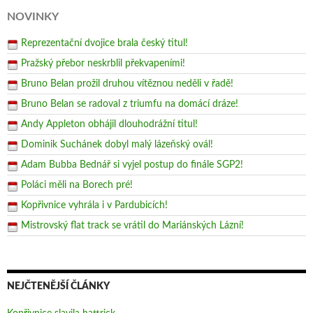
NOVINKY
Reprezentační dvojice brala český titul!
Pražský přebor neskrblil překvapeními!
Bruno Belan prožil druhou vítěznou neděli v řadě!
Bruno Belan se radoval z triumfu na domácí dráze!
Andy Appleton obhájil dlouhodrážní titul!
Dominik Suchánek dobyl malý lázeňský ovál!
Adam Bubba Bednář si vyjel postup do finále SGP2!
Poláci měli na Borech pré!
Kopřivnice vyhrála i v Pardubicích!
Mistrovský flat track se vrátil do Mariánských Lázní!
NEJČTENĚJŠÍ ČLÁNKY