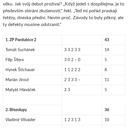
věku. Jak svůj debut prožíval? „Když jedeš s dospělejma, je to
především sbírání zkušeností,“ řekl. „Teď mi pořád praskají
řetězy, dneska přední. Nevím proč. Závody to byly pěkný, ale
ty defekty musíme odstranit.“
1. ZP Pardubice 2
43
Tomáš Suchánek
3 3 2 3 3
14
Filip Šitera
3 0 2 – 0
5
Hynek Štichauer
1 1 2 2 2
8
Marián Jirout
2 3 3 3 –
11
Matyáš Hlaváček
2 3
5
2. Březolupy
36
Vladimír Višváder
1 2 3 1 3
10