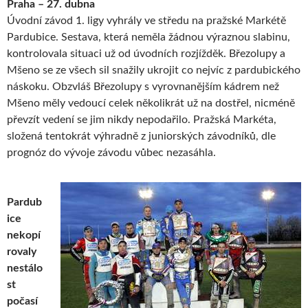
Praha – 27. dubna
Úvodní závod 1. ligy vyhrály ve středu na pražské Markétě
Pardubice. Sestava, která neměla žádnou výraznou slabinu,
kontrolovala situaci už od úvodních rozjížděk. Březolupy a
Mšeno se ze všech sil snažily ukrojit co nejvíc z pardubického
náskoku. Obzvláš Březolupy s vyrovnanějším kádrem než
Mšeno měly vedoucí celek několikrát už na dostřel, nicméně
převzít vedení se jim nikdy nepodařilo. Pražská Markéta,
složená tentokrát výhradně z juniorských závodníků, dle
prognóz do vývoje závodu vůbec nezasáhla.
Pardub
ice
nekopí
rovaly
nestálo
st
počasí