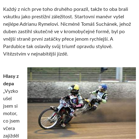
Každý z nich prve toho druhého porazil, takže to oba brali
vskutku jako prestižní záležitost. Startovní manévr vyšel
nejlépe Adrianu Rymelovi. Nicméně Tomáš Suchánek, jehož
duben zastihl skutečně ve v kromobyčejné formě, byl po
vnější straně první zatáčky přece jenom rychlejší. A
Pardubice tak oslavily svůj triumf opravdu stylově.
Vítězstvím v nejnabitější jízdě.
Hlasy z
depa
„Vyzko
ušel
jsem si
motor,
co jsem
včera
zajížděl