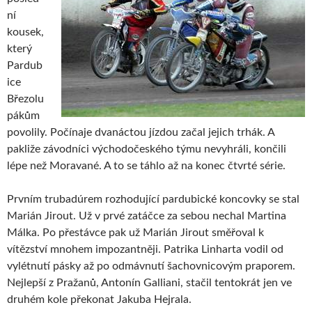
ní
kousek,
který
Pardub
ice
Březolu
pákům
povolily. Počínaje dvanáctou jízdou začal jejich trhák. A
pakliže závodníci východočeského týmu nevyhráli, končili
lépe než Moravané. A to se táhlo až na konec čtvrté série.
Prvním trubadúrem rozhodující pardubické koncovky se stal
Marián Jirout. Už v prvé zatáčce za sebou nechal Martina
Málka. Po přestávce pak už Marián Jirout směřoval k
vítězství mnohem impozantněji. Patrika Linharta vodil od
vylétnutí pásky až po odmávnutí šachovnicovým praporem.
Nejlepší z Pražanů, Antonín Galliani, stačil tentokrát jen ve
druhém kole překonat Jakuba Hejrala.