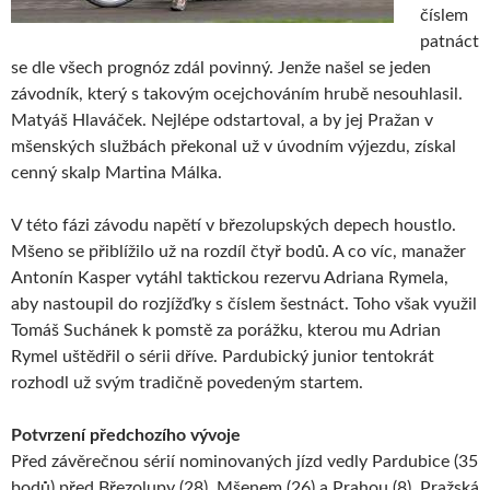
číslem
patnáct
se dle všech prognóz zdál povinný. Jenže našel se jeden
závodník, který s takovým ocejchováním hrubě nesouhlasil.
Matyáš Hlaváček. Nejlépe odstartoval, a by jej Pražan v
mšenských službách překonal už v úvodním výjezdu, získal
cenný skalp Martina Málka.
V této fázi závodu napětí v březolupských depech houstlo.
Mšeno se přiblížilo už na rozdíl čtyř bodů. A co víc, manažer
Antonín Kasper vytáhl taktickou rezervu Adriana Rymela,
aby nastoupil do rozjížďky s číslem šestnáct. Toho však využil
Tomáš Suchánek k pomstě za porážku, kterou mu Adrian
Rymel uštědřil o sérii dříve. Pardubický junior tentokrát
rozhodl už svým tradičně povedeným startem.
Potvrzení předchozího vývoje
Před závěrečnou sérií nominovaných jízd vedly Pardubice (35
bodů) před Březolupy (28), Mšenem (26) a Prahou (8). Pražská