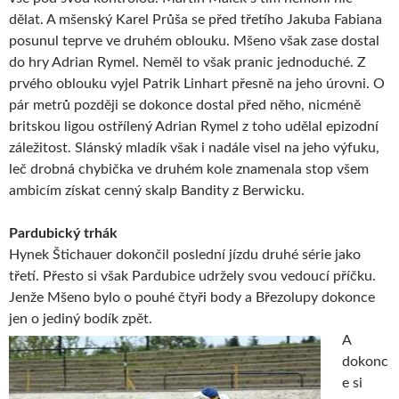
dělat. A mšenský Karel Průša se před třetího Jakuba Fabiana
posunul teprve ve druhém oblouku. Mšeno však zase dostal
do hry Adrian Rymel. Neměl to však pranic jednoduché. Z
prvého oblouku vyjel Patrik Linhart přesně na jeho úrovni. O
pár metrů později se dokonce dostal před něho, nicméně
britskou ligou ostřílený Adrian Rymel z toho udělal epizodní
záležitost. Slánský mladík však i nadále visel na jeho výfuku,
leč drobná chybička ve druhém kole znamenala stop všem
ambicím získat cenný skalp Bandity z Berwicku.
Pardubický trhák
Hynek Štichauer dokončil poslední jízdu druhé série jako
třetí. Přesto si však Pardubice udržely svou vedoucí příčku.
Jenže Mšeno bylo o pouhé čtyři body a Březolupy dokonce
jen o jediný bodík zpět.
A
dokonc
e si