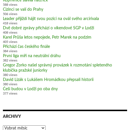
Kopřivnice slavila hattrick
588 views
Cizinci se valí do Prahy
506 views
Leader přijíždí hájit svou pozici na ovál svého arcirivala
418 views
Dvě dobré zprávy přichází o víkendové SGP v Lodži
408 views
Karel Průša letos nepojede, Petr Marek na podzim
405 views
Přichází čas českého finále
384 views
První liga míří na neutrální dráhu
382 views
Gregor Zorko našel správný provázek k rozmotání spleteného
klubíčka pražské juniorky
380 views
David Lizák s Lukášem Hromádkou přepsali historii
380 views
Češi budou v Lodži po oba dny
377 views
ARCHIVY
Archivy