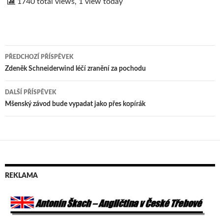
1740 total views, 1 view today
PŘEDCHOZÍ PŘÍSPĚVEK
Navigace
Zdeněk Schneiderwind léčí zranění za pochodu
pro
DALŠÍ PŘÍSPĚVEK
příspěvek
Mšenský závod bude vypadat jako přes kopírák
REKLAMA