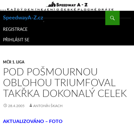
Hledat
SpeedwayA-Z.cz
PŘEJÍT
K
REGISTRACE
OBSAHU
PŘIHLÁSIT SE
WEBU
MČR 1. LIGA
POD POŠMOURNOU
OBLOHOU TRIUMFOVAL
TAKŘKA DOKONALÝ CELEK
28.4.2005
ANTONÍN ŠKACH
AKTUALIZOVÁNO – FOTO