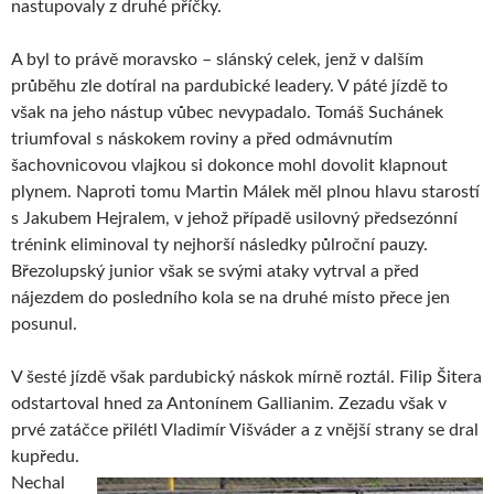
nastupovaly z druhé příčky.
A byl to právě moravsko – slánský celek, jenž v dalším
průběhu zle dotíral na pardubické leadery. V páté jízdě to
však na jeho nástup vůbec nevypadalo. Tomáš Suchánek
triumfoval s náskokem roviny a před odmávnutím
šachovnicovou vlajkou si dokonce mohl dovolit klapnout
plynem. Naproti tomu Martin Málek měl plnou hlavu starostí
s Jakubem Hejralem, v jehož případě usilovný předsezónní
trénink eliminoval ty nejhorší následky půlroční pauzy.
Březolupský junior však se svými ataky vytrval a před
nájezdem do posledního kola se na druhé místo přece jen
posunul.
V šesté jízdě však pardubický náskok mírně roztál. Filip Šitera
odstartoval hned za Antonínem Gallianim. Zezadu však v
prvé zatáčce přilétl Vladimír Višváder a z vnější strany se dral
kupředu.
Nechal