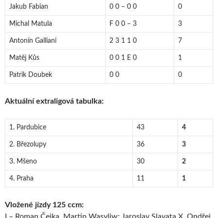
Jakub Fabian
0 0 – 0 0
0
Michal Matula
F 0 0 – 3
3
Antonín Galliani
2 3 1 1 0
7
Matěj Kůs
0 0 1 E 0
1
Patrik Doubek
0 0
0
Aktuální extraligová tabulka:
1. Pardubice
43
4
2. Březolupy
36
3
3. Mšeno
30
2
4. Praha
11
1
Vložené jízdy 125 ccm:
I – Roman Čejka, Martin Wasyliw; Jaroslav Slavata X, Ondřej