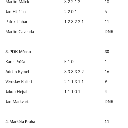
Martin Málek
3 2 2 1 2
10
Jan Hlačina
2 2 0 1 –
5
Patrik Linhart
1 2 3 2 2 1
11
Martin Gavenda
DNR
3. PDK Mšeno
30
Karel Průša
E 1 0 – –
1
Adrian Rymel
3 3 3 3 2 2
16
Věroslav Kollert
2 1 1 3 1 1
9
Jakub Hejral
1 1 1 0 1
4
Jan Markvart
DNR
4. Markéta Praha
11