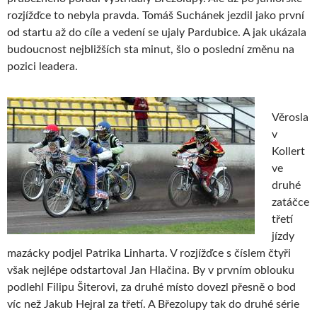
rozjížďce to nebyla pravda. Tomáš Suchánek jezdil jako první
od startu až do cíle a vedení se ujaly Pardubice. A jak ukázala
budoucnost nejbližších sta minut, šlo o poslední změnu na
pozici leadera.
Věrosla
v
Kollert
ve
druhé
zatáčce
třetí
jízdy
mazácky podjel Patrika Linharta. V rozjížďce s číslem čtyři
však nejlépe odstartoval Jan Hlačina. By v prvním oblouku
podlehl Filipu Šiterovi, za druhé místo dovezl přesně o bod
víc než Jakub Hejral za třetí. A Březolupy tak do druhé série