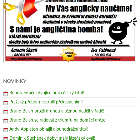
NOVINKY
Reprezentační dvojice brala český titul!
Pražský přebor neskrblil překvapeními!
Bruno Belan prožil druhou vítěznou neděli v řadě!
Bruno Belan se radoval z triumfu na domácí dráze!
Andy Appleton obhájil dlouhodrážní titul!
Dominik Suchánek dobyl malý lázeňský ovál!