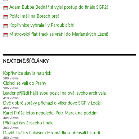
Adam Bubba Bednář si vyjel postup do finále SGP2!
Poláci měli na Borech pré!
Kopřivnice vyhrála i v Pardubicích!
Mistrovský flat track se vrátil do Mariánských Lázní!
NEJČTENĚJŠÍ ČLÁNKY
Kopřivnice slavila hattrick
588 views
Cizinci se valí do Prahy
506 views
Leader přijíždí hájit svou pozici na ovál svého arcirivala
418 views
Dvě dobré zprávy přichází o víkendové SGP v Lodži
408 views
Karel Průša letos nepojede, Petr Marek na podzim
405 views
Přichází čas českého finále
383 views
David Lizák s Lukášem Hromádkou přepsali historii
380 views