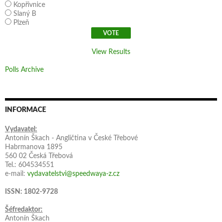
Kopřivnice
Slaný B
Plzeň
View Results
Polls Archive
INFORMACE
Vydavatel:
Antonín Škach - Angličtina v České Třebové
Habrmanova 1895
560 02 Česká Třebová
Tel.: 604534551
e-mail:
vydavatelstvi@speedwaya-z.cz
ISSN: 1802-9728
Šéfredaktor:
Antonín Škach