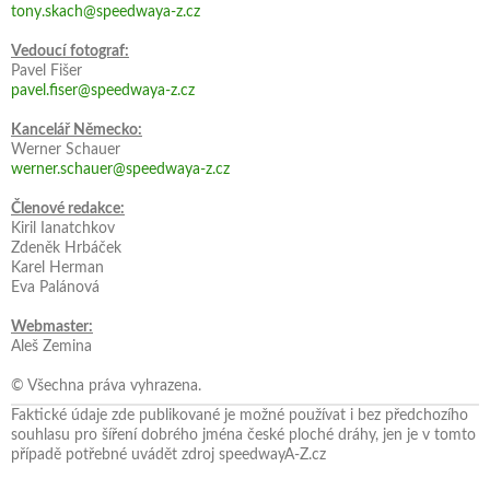
tony.skach@speedwaya-z.cz
Vedoucí fotograf:
Pavel Fišer
pavel.fiser@speedwaya-z.cz
Kancelář Německo:
Werner Schauer
werner.schauer@speedwaya-z.cz
Členové redakce:
Kiril Ianatchkov
Zdeněk Hrbáček
Karel Herman
Eva Palánová
Webmaster:
Aleš Zemina
© Všechna práva vyhrazena.
Faktické údaje zde publikované je možné používat i bez předchozího
souhlasu pro šíření dobrého jména české ploché dráhy, jen je v tomto
případě potřebné uvádět zdroj speedwayA-Z.cz