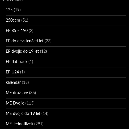
125
(19)
250ccm
(51)
EP 85 – 190
(2)
EP do devatenácti let
(23)
EP dvojic do 19 let
(12)
EP flat track
(1)
EP U24
(1)
kalendář
(18)
ME družstev
(35)
ME Dvojic
(113)
ME dvojic do 19 let
(14)
ME Jednotlivců
(291)