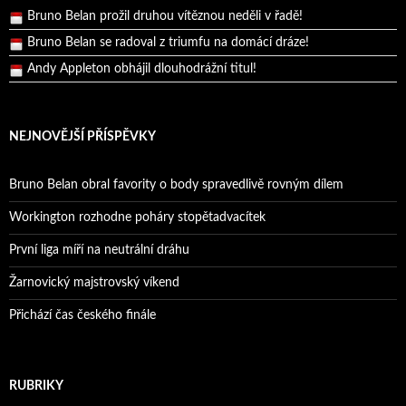
Bruno Belan prožil druhou vítěznou neděli v řadě!
Bruno Belan se radoval z triumfu na domácí dráze!
Andy Appleton obhájil dlouhodrážní titul!
Reprezentační dvojice brala český titul!
NEJNOVĚJŠÍ PŘÍSPĚVKY
Bruno Belan obral favority o body spravedlivě rovným dílem
Workington rozhodne poháry stopětadvacítek
První liga míří na neutrální dráhu
Žarnovický majstrovský víkend
Přichází čas českého finále
RUBRIKY