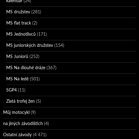
kalendář
(24)
MS družstev
(281)
MS flat track
(2)
MS Jednotlivců
(171)
MS juniorských družstev
(154)
MS Juniorů
(252)
MS Na dlouhé dráze
(367)
MS Na ledě
(501)
SGP4
(11)
Zlatá trofej žen
(5)
Můj motocykl
(9)
na jiných závodištích
(4)
Ostatní závody
(4 471)