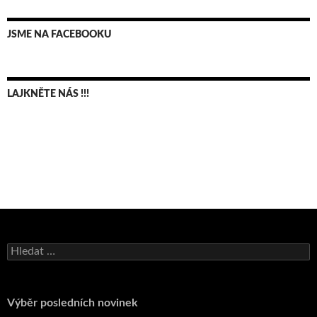
JSME NA FACEBOOKU
LAJKNĚTE NÁS !!!
Bruno Belan se radoval z triumfu na domácí dráze!
Vyhledávání
Andy Appleton obhájil dlouhodrážní titul!
Reprezentační dvojice brala český titul!
Výběr posledních novinek
Pražský přebor neskrblil překvapeními!