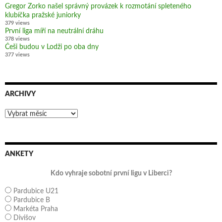
Gregor Zorko našel správný provázek k rozmotání spleteného
klubíčka pražské juniorky
379 views
První liga míří na neutrální dráhu
378 views
Češi budou v Lodži po oba dny
377 views
ARCHIVY
Archivy
ANKETY
Kdo vyhraje sobotní první ligu v Liberci?
Pardubice U21
Pardubice B
Markéta Praha
Divišov