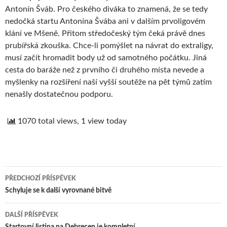
Antonín Šváb. Pro českého diváka to znamená, že se tedy
nedočká startu Antonína Švába ani v dalším prvoligovém
klání ve Mšeně. Přitom středočeský tým čeká právě dnes
prubířská zkouška. Chce-li pomýšlet na návrat do extraligy,
musí začít hromadit body už od samotného počátku. Jiná
cesta do baráže než z prvního či druhého místa nevede a
myšlenky na rozšíření naší vyšší soutěže na pět týmů zatím
nenašly dostatečnou podporu.
1070 total views, 1 view today
PŘEDCHOZÍ PŘÍSPĚVEK
Navigace
Schyluje se k další vyrovnané bitvě
pro
DALŠÍ PŘÍSPĚVEK
Startovní listina na Debrecen je kompletní