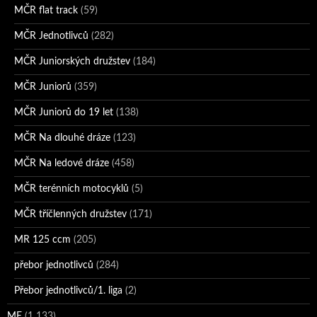
MČR flat track
(59)
MČR Jednotlivců
(282)
MČR Juniorských družstev
(184)
MČR Juniorů
(359)
MČR Juniorů do 19 let
(138)
MČR Na dlouhé dráze
(123)
MČR Na ledové dráze
(458)
MČR terénních motocyklů
(5)
MČR tříčlenných družstev
(171)
MR 125 ccm
(205)
přebor jednotlivců
(284)
Přebor jednotlivců/1. liga
(2)
ME
(1 133)