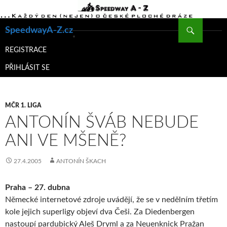
Hledat
SpeedwayA-Z.cz
PŘEJÍT
K
REGISTRACE
OBSAHU
PŘIHLÁSIT SE
WEBU
MČR 1. LIGA
ANTONÍN ŠVÁB NEBUDE
ANI VE MŠENĚ?
27.4.2005
ANTONÍN ŠKACH
Praha – 27. dubna
Německé internetové zdroje uvádějí, že se v nedělním třetím
kole jejich superligy objeví dva Češi. Za Diedenbergen
nastoupí pardubický Aleš Dryml a za Neuenknick Pražan