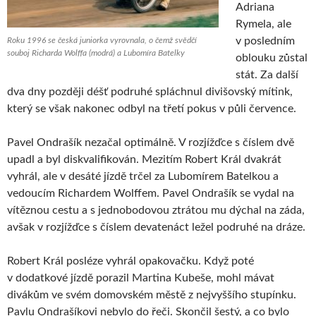
Adriana
Rymela, ale
v posledním
Roku 1996 se česká juniorka vyrovnala, o čemž svědčí
souboj Richarda Wolffa (modrá) a Lubomíra Batelky
oblouku zůstal
stát. Za další
dva dny později déšť podruhé spláchnul divišovský mítink,
který se však nakonec odbyl na třetí pokus v půli července.
Pavel Ondrašík nezačal optimálně. V rozjížďce s číslem dvě
upadl a byl diskvalifikován. Mezitím Robert Král dvakrát
vyhrál, ale v desáté jízdě trčel za Lubomírem Batelkou a
vedoucím Richardem Wolffem. Pavel Ondrašík se vydal na
vítěznou cestu a s jednobodovou ztrátou mu dýchal na záda,
avšak v rozjížďce s číslem devatenáct ležel podruhé na dráze.
Robert Král posléze vyhrál opakovačku. Když poté
v dodatkové jízdě porazil Martina Kubeše, mohl mávat
divákům ve svém domovském městě z nejvyššího stupínku.
Pavlu Ondrašíkovi nebylo do řeči. Skončil šestý, a co bylo