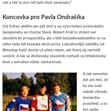
rok a tak to pro mě bylo dost zavazující.“
Koncovka pro Pavla Ondrašíka
Od Svitav uběhlo jen pět dnů a na vyvrcholení juniorského
šampionátu se chystal Slaný. Robert Král tu strávil své
závodnické prvopočátky, ale v létě šestadevadesátého tu na
něho řada lidí koukala skrze prsty. Lukrativnější nabídku od
Březolup totiž dostal už před rokem, ale Slaný jej nechtěl
uvolnit. A tak se divišovský závodník rozhodl za středočeský
klub v extralize vůbec nestartovat.
A tak nemohlo
být ani řeči, že
by mu ovál
nabídl výhodu
domácího
prostředí, a to
tím spíše,