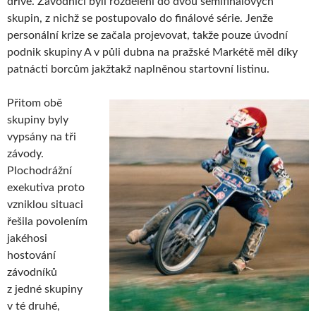
dříve. Závodníci byli rozděleni do dvou semifinálových
skupin, z nichž se postupovalo do finálové série. Jenže
personální krize se začala projevovat, takže pouze úvodní
podnik skupiny A v půli dubna na pražské Markétě měl díky
patnácti borcům jakžtakž naplněnou startovní listinu.
Přitom obě
skupiny byly
vypsány na tři
závody.
Plochodrážní
exekutiva proto
vzniklou situaci
řešila povolením
jakéhosi
hostování
závodníků
z jedné skupiny
v té druhé,