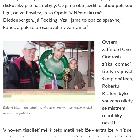
diskotéky pro nás nebyly. Už jsme oba jezdili druhou polskou
ligu, on za Rawicz, já za Opole. V Německu měl
Diedenbergen, já Pocking. Vzali jsme to oba za správnej‘
konec a pak se prosazovali i v zahraničí.“
Ovšem
zatímco Pavel
Ondrašík
získal domácí
tituly i v jiných
šampionátech,
Robertu
Královi bylo
souzeno nikdy
Robert Král – na snímku s otcem a synem – se nikdy nestal
se mistrem
mistrem republiky
republiky
nestát.
V novém tisíciletí měl k této metě neblíže v extralize, v níž se