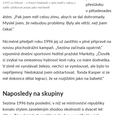
1995 ve Mšeně – a Pavel Ondrašík v něm mohl s rukou v
přestávku
sádře učinkovat pouze jako mechanik
v pětadevades
átém. „Pak jsem měl celou zimu, abych se dal dohromady.
Myslel jsem, že nebudou problémy. Byly ale větší, než jsem
čekal.“
Nicméně předjaří roku 1996 jej už zastihlo v plné přípravě na
novou plochodrážní kampaň. „Sezóna začínala opatrně,“
vzpomíná dnešní sportovní ředitel pražské Markéty. „Člověk
si zvykal na omezenou hybnost levé ruky, co mám dodneška.
V zimě mi vyndávali železo, nechci se vymlouvat, ale bylo to
nepříjemný. Nedokázal jsem odstartovat. Tonda Kasper si ze
mě dokonce dělal legraci, že se rozjíždím jako na babetě.“
Naposledy na skupiny
Sezóna 1996 byla poslední, v níž se mistrovství republiky
konalo stylem zavedeným shodou okolností o dvacet let