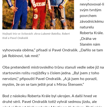
nevyhovoval-li
svým tvrdým
povrchem
závodnickému
naturelu
Roberta Krále.
Nejlepší trio ve Svitavách: zleva Lubomír Batelka, Robert
Král a Pavel Ondrašík
„Dráha ve
Slaném nám
vyhovovala oběma,“ přisadí si Pavel Ondrašík. „Dařilo se tam
jak Robinovi, tak mně.“
Oba pretendenti mistrovského trůnu stanuli vedle sebe již na
startovním roštu rozjížďky s číslem jedna. „Byl jsem z toho
nervózní,“ připouští Pavel Ondrašík. „A já jsem ho porazil,
myslím, že on se tam ještě pral s Mírou Štensem.“
Bod z náskoku Roberta Krále byl ukrojen. A další hned ve
druhé sérii. Pavel Ondrašík totiž vyhrál sedmou jízdu, ale