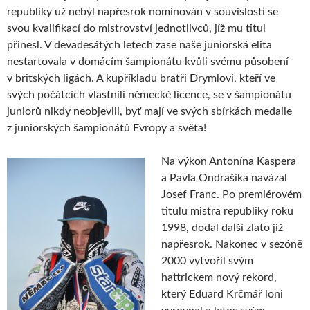
republiky už nebyl napřesrok nominován v souvislosti se
svou kvalifikací do mistrovství jednotlivců, jíž mu titul
přinesl. V devadesátých letech zase naše juniorská elita
nestartovala v domácím šampionátu kvůli svému působení
v britských ligách. A kupříkladu bratři Drymlovi, kteří ve
svých počátcích vlastnili německé licence, se v šampionátu
juniorů nikdy neobjevili, byť mají ve svých sbírkách medaile
z juniorských šampionátů Evropy a světa!
Na výkon Antonína Kaspera
a Pavla Ondrašíka navázal
Josef Franc. Po premiérovém
titulu mistra republiky roku
1998, dodal další zlato již
napřesrok. Nakonec v sezóně
2000 vytvořil svým
hattrickem nový rekord,
který Eduard Krčmář loni