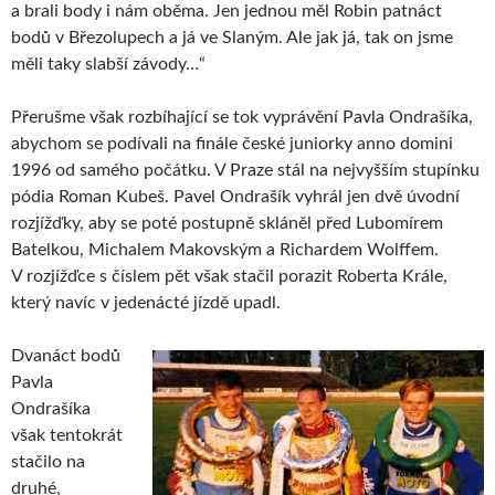
a brali body i nám oběma. Jen jednou měl Robin patnáct
bodů v Březolupech a já ve Slaným. Ale jak já, tak on jsme
měli taky slabší závody…“
Přerušme však rozbíhající se tok vyprávění Pavla Ondrašíka,
abychom se podívali na finále české juniorky anno domini
1996 od samého počátku. V Praze stál na nejvyšším stupínku
pódia Roman Kubeš. Pavel Ondrašík vyhrál jen dvě úvodní
rozjížďky, aby se poté postupně skláněl před Lubomírem
Batelkou, Michalem Makovským a Richardem Wolffem.
V rozjížďce s číslem pět však stačil porazit Roberta Krále,
který navíc v jedenácté jízdě upadl.
Dvanáct bodů
Pavla
Ondrašíka
však tentokrát
stačilo na
druhé,