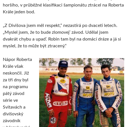
horšího, v průběžné klasifikaci šampionátu ztrácel na Roberta
Krále jeden bod.
„Z Divišova jsem měl respekt,“ nezastírá po dvaceti letech.
„Myslel jsem, že to bude zlomovej‘ závod. Udělal jsem
dvakrát chybu a upad‘. Robin tam byl na domácí dráze a já si
myslel, že to může být ztracený.“
Nápor Roberta
Krále však
neskončil. Již
za tři dny byl
na programu
pátý závod
série ve
Svitavách a
divišovský
závodník