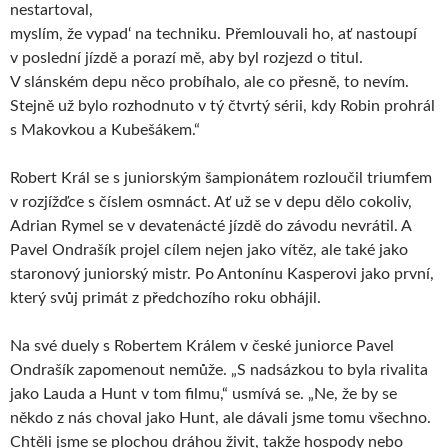
nestartoval,
myslím, že vypad‘ na techniku. Přemlouvali ho, ať nastoupí
v poslední jízdě a porazí mě, aby byl rozjezd o titul.
V slánském depu něco probíhalo, ale co přesně, to nevím.
Stejně už bylo rozhodnuto v tý čtvrtý sérii, kdy Robin prohrál
s Makovkou a Kubešákem.“
Robert Král se s juniorským šampionátem rozloučil triumfem
v rozjížďce s číslem osmnáct. Ať už se v depu dělo cokoliv,
Adrian Rymel se v devatenácté jízdě do závodu nevrátil. A
Pavel Ondrašík projel cílem nejen jako vítěz, ale také jako
staronový juniorský mistr. Po Antonínu Kasperovi jako první,
který svůj primát z předchozího roku obhájil.
Na své duely s Robertem Králem v české juniorce Pavel
Ondrašík zapomenout nemůže. „S nadsázkou to byla rivalita
jako Lauda a Hunt v tom filmu,“ usmívá se. „Ne, že by se
někdo z nás choval jako Hunt, ale dávali jsme tomu všechno.
Chtěli jsme se plochou dráhou živit, takže hospody nebo