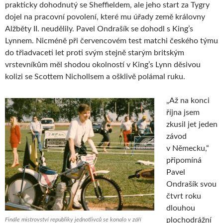
prakticky dohodnutý se Sheffieldem, ale jeho start za Tygry
dojel na pracovní povolení, které mu úřady země královny
Alžběty II. neudělily. Pavel Ondrašík se dohodl s King’s
Lynnem. Nicméně při červencovém test matchi českého týmu
do třiadvaceti let proti svým stejně starým britským
vrstevníkům měl shodou okolností v King’s Lynn děsivou
kolizi se Scottem Nichollsem a ošklivě polámal ruku.
„Až na konci
října jsem
zkusil jet jeden
závod
v Německu,“
připomíná
Pavel
Ondrašík svou
čtvrt roku
dlouhou
plochodrážní
Finále mistrovství republiky jednotlivců se konalo v září