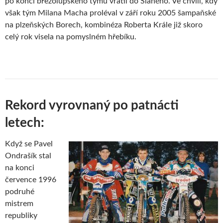
po konci březolupského týmu vrátil do Slaného. Ve chvíli, kdy
však tým Milana Macha proléval v září roku 2005 šampaňské
na plzeňských Borech, kombinéza Roberta Krále již skoro
celý rok visela na pomyslném hřebíku.
Rekord vyrovnaný po patnácti
letech:
Když se Pavel
Ondrašík stal
na konci
července 1996
podruhé
mistrem
republiky