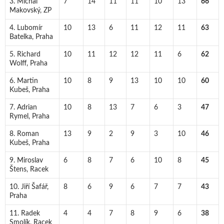
3. Michal
7
14
11
11
10
13
66
Makovský, ZP
4. Lubomír
10
13
6
11
12
11
63
Batelka, Praha
5. Richard
10
11
12
12
11
6
62
Wolff, Praha
6. Martin
10
8
9
13
10
10
60
Kubeš, Praha
7. Adrian
10
8
13
7
6
3
47
Rymel, Praha
8. Roman
13
9
2
9
3
10
46
Kubeš, Praha
9. Miroslav
6
8
7
6
10
8
45
Štens, Racek
10. Jiří Šafář,
8
6
9
6
7
7
43
Praha
11. Radek
4
4
7
8
9
6
38
Smolík, Racek