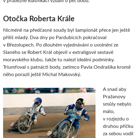
v průběžné klasifikaci vzdálil o pět bodů.
Otočka Roberta Krále
Nicméně na předčasné soudy byl šampionát přece jen ještě
příliš mladý. Dva dny po Pardubicích pokračoval
v Březolupech. Po dlouhém vyjednávání o uvolnění ze
Slaného se Robert Král objevil v extraligové sestavě
moravského klubu, takže tu nalezl ideální podmínky.
Triumfoval s patnácti body, zatímco Pavla Ondrašíka kromě
něho porazil ještě Michal Makovský.
A snad aby
Pražanovy
smůly nebylo
málo,
v rozjezdu o
druhou příčku
za sebou vodil