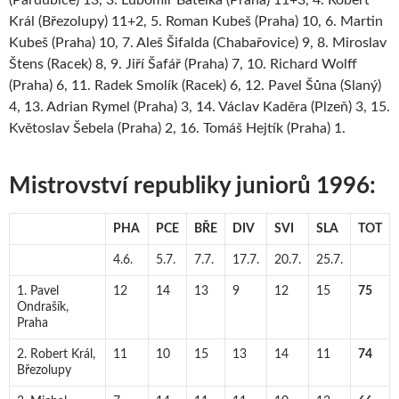
Král (Březolupy) 11+2, 5. Roman Kubeš (Praha) 10, 6. Martin
Kubeš (Praha) 10, 7. Aleš Šifalda (Chabařovice) 9, 8. Miroslav
Štens (Racek) 8, 9. Jiří Šafář (Praha) 7, 10. Richard Wolff
(Praha) 6, 11. Radek Smolík (Racek) 6, 12. Pavel Šůna (Slaný)
4, 13. Adrian Rymel (Praha) 3, 14. Václav Kaděra (Plzeň) 3, 15.
Květoslav Šebela (Praha) 2, 16. Tomáš Hejtík (Praha) 1.
Mistrovství republiky juniorů 1996:
PHA
PCE
BŘE
DIV
SVI
SLA
TOT
4.6.
5.7.
7.7.
17.7.
20.7.
25.7.
1. Pavel
12
14
13
9
12
15
75
Ondrašík,
Praha
2. Robert Král,
11
10
15
13
14
11
74
Březolupy