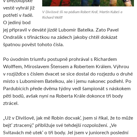
v březolupské
vestě vyhrál již
V Divišově šli na pódium Robert Král, Martin Kubeš a
potřetí v řadě.
Richard Wolff
O jediný bod
jej připravil v deváté jízdě Lubomír Batelka. Zato Pavel
Ondrašík s třináctkou na zádech jakoby chtěl dokázat
špatnou pověst tohoto čísla.
Po úvodním triumfu postupně prohrával s Richardem
Wolffem, Miroslavem Štensem a Robertem Králem. Výhrou
v rozjížďce s číslem dvacet se sice dostal do rozjezdu o druhé
místo s Lubomírem Batelkou, ale i jemu nakonec podlehl. Po
Pardubicích přede dvěma týdny vedl šampionát s náskokem
pěti bodů, avšak nyní na Roberta Krále dokonce tři body
ztrácel.
„Už v Divišově, jak mě Robin docvak‘, jsem si říkal, že to může
bejt‘ ztracený,“ přibližuje své tehdejší rozpoložení. „Ve
Svitavách mě utek‘ o tři body. Jel jsem v juniorech poslední