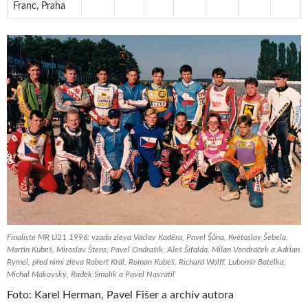
Franc, Praha
Finalisté MR U21 1996: vzadu zleva Václav Kaděra, Pavel Šůna, Květoslav Šebela,
Martin Kubeš, Miroslav Štens, Pavel Ondrašík, Aleš Šifalda, Milan Vondráček a Adrian
Rymel, před nimi zleva Robert Král, Roman Kubeš, Richard Wolff, Lubomír Batelka,
Michal Makovský, Radek Smolík a Pavel Navrátil
Foto: Karel Herman, Pavel Fišer a archív autora