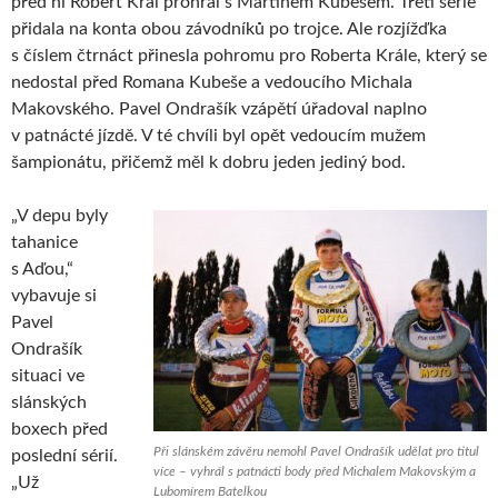
před ní Robert Král prohrál s Martinem Kubešem. Třetí série
přidala na konta obou závodníků po trojce. Ale rozjížďka
s číslem čtrnáct přinesla pohromu pro Roberta Krále, který se
nedostal před Romana Kubeše a vedoucího Michala
Makovského. Pavel Ondrašík vzápětí úřadoval naplno
v patnácté jízdě. V té chvíli byl opět vedoucím mužem
šampionátu, přičemž měl k dobru jeden jediný bod.
„V depu byly
tahanice
s Aďou,“
vybavuje si
Pavel
Ondrašík
situaci ve
slánských
boxech před
Při slánském závěru nemohl Pavel Ondrašík udělat pro titul
poslední sérií.
více – vyhrál s patnácti body před Michalem Makovským a
„Už
Lubomírem Batelkou