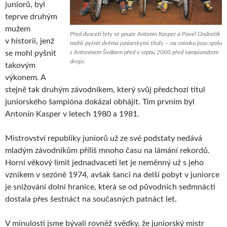
juniorů, byl
teprve druhým
mužem
Před dvaceti lety se pouze Antonín Kasper a Pavel Ondrašík
v historii, jenž
mohli pyšnit dvěma juniorskými tituly – na snímku jsou spolu
se mohl pyšnit
s Antonínem Švábem před v srpnu 2000 před šampionátem
dvojic
takovým
výkonem. A
stejně tak druhým závodníkem, který svůj předchozí titul
juniorského šampióna dokázal obhájit. Tím prvním byl
Antonín Kasper v letech 1980 a 1981.
Mistrovství republiky juniorů už ze své podstaty nedává
mladým závodníkům příliš mnoho času na lámání rekordů.
Horní věkový limit jednadvaceti let je neměnný už s jeho
vznikem v sezóně 1974, avšak šanci na delší pobyt v juniorce
je snižování dolní hranice, která se od původních sedmnácti
dostala přes šestnáct na současných patnáct let.
V minulosti jsme bývali rovněž svědky, že juniorský mistr