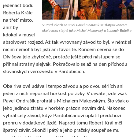
jedenáct bodů
Roberta Krále
na třetí místo,
V Pardubicích se smál Pavel Ondrašík se zlatým věncem
aniž by
okolo krku stejně jako Michal Makovský a Lubomír Batelka
kdokoliv musel
absolvovat rozjezd. Až tak vyrovnaný závod to byl, v němž si
ničím nemohli být jistí ani favorité. Koncem června se do
Divišova jelo zbytečně, protože ještě před nástupem se
přihnal strašný slejvák. Pokračovalo se až na den příchodu
slovanských věrozvěstů v Pardubicích.
Oba rivalové udávali tempo závodu a po dvou sériích ani
jeden z nich nepoznal hořkost porážky. V deváté jízdě však
Pavel Ondrašík prohrál s Michalem Makovským. Šlo však o
jeho jedinou ztrátu v horkém prázdninovém dni. Nakonec
vyhrál celý závod, když Pardubičanovi oplatil předchozí
prohru v dodatkové jízdě. Naproti tomu Robert Král měl
špatný závěr. Skončil pátý a jeho pražský soupeř se mu