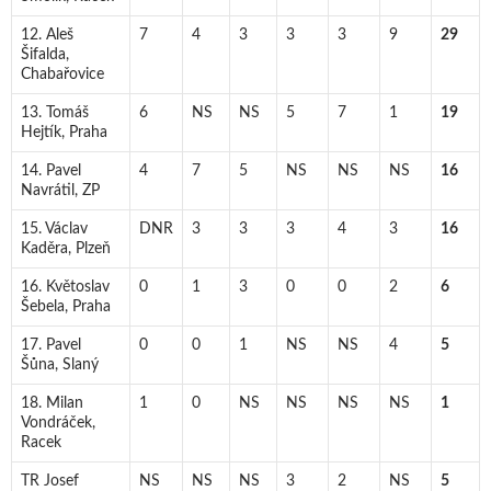
12. Aleš
7
4
3
3
3
9
29
Šifalda,
Chabařovice
13. Tomáš
6
NS
NS
5
7
1
19
Hejtík, Praha
14. Pavel
4
7
5
NS
NS
NS
16
Navrátil, ZP
15. Václav
DNR
3
3
3
4
3
16
Kaděra, Plzeň
16. Květoslav
0
1
3
0
0
2
6
Šebela, Praha
17. Pavel
0
0
1
NS
NS
4
5
Šůna, Slaný
18. Milan
1
0
NS
NS
NS
NS
1
Vondráček,
Racek
TR Josef
NS
NS
NS
3
2
NS
5