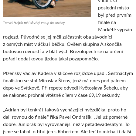
v Itálii. O
poslední místo
byl před prvním
finále na
Tomáš Hejtík měl skvělý vstup do sezóny
Markétě vypsán
rozjezd. Původně se jej měli zúčastnit oba závodníci
z osmých míst v áčku i béčku. Ovšem skupina A skončila
bodovou rovností a v blátivých Březolupech se na určení
pořadí dodatkovou jízdou jaksi pozapomnělo.
Plzeňský Václav Kaděra v klíčové rozjížďce upadl. Šestnáctým
finalistou se stal Miroslav Štens, jenž má dnes pod palcem
depo ve Svítkově. Při repete odvedl Květoslava Šebelu, aby
se nakonec prohnal vítězně cílem v čase 69,19 sekundy.
„Adrian byl tenkrát taková vycházející hvězdička, proto ho
dali rovnou do finále,“ říká Pavel Ondrašík. „Jel už poměrně
dobře. Juniorák byl vyrovnanější než v pětadevadesátým. To
jsme se tahali o titul jen s Robertem. Ale teď to míchali i další