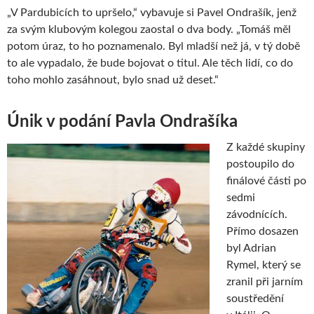
„V Pardubicích to upršelo,“ vybavuje si Pavel Ondrašík, jenž
za svým klubovým kolegou zaostal o dva body. „Tomáš měl
potom úraz, to ho poznamenalo. Byl mladší než já, v tý době
to ale vypadalo, že bude bojovat o titul. Ale těch lidí, co do
toho mohlo zasáhnout, bylo snad už deset.“
Únik v podání Pavla Ondrašíka
Z každé skupiny
postoupilo do
finálové části po
sedmi
závodnících.
Přímo dosazen
byl Adrian
Rymel, který se
zranil při jarním
soustředění