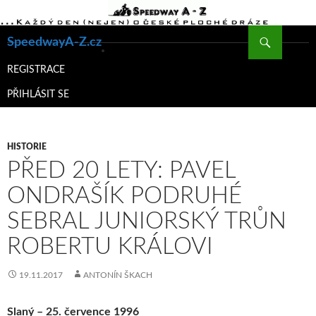
Hledat
SpeedwayA-Z.cz
PŘEJÍT
K
REGISTRACE
OBSAHU
PŘIHLÁSIT SE
WEBU
HISTORIE
PŘED 20 LETY: PAVEL
ONDRAŠÍK PODRUHÉ
SEBRAL JUNIORSKÝ TRŮN
ROBERTU KRÁLOVI
19.11.2017
ANTONÍN ŠKACH
Slaný – 25. července 1996