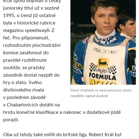
Král spolu bojovali o český
juniorský titul už v sezóně
1995, o čemž již ostatně
byla v historické rubrice
magazínu speedwayA-Z
řeč. Pro připomenutí,
rozhodnutím plochodrážní
komise zasáhnout do
pravidel rozběhnuté
soutěže, se pražský
závodník dostal nazpět do
hry o zlato. Svého
divišovského rivala
Pavel Ondrašík se mezi juniorské mistry
republiky zapsal dvakrát
v posledním závodě
v Chabařovicích dotáhl na
hrotu konečné klasifikace a nakonec v dodatkové jízdě
porazil.
Oba už tehdy také mířili do britské ligy. Robert Král byl