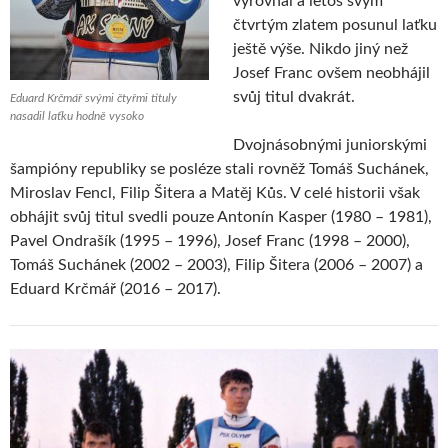
vyrovnal a letos svým
čtvrtým zlatem posunul laťku
ještě výše. Nikdo jiný než
Josef Franc ovšem neobhájil
svůj titul dvakrát.
Eduard Krčmář svými čtyřmi tituly
nasadil laťku hodně vysoko
Dvojnásobnými juniorskými
šampióny republiky se posléze stali rovněž Tomáš Suchánek,
Miroslav Fencl, Filip Šitera a Matěj Kůs. V celé historii však
obhájit svůj titul svedli pouze Antonín Kasper (1980 – 1981),
Pavel Ondrašík (1995 – 1996), Josef Franc (1998 – 2000),
Tomáš Suchánek (2002 – 2003), Filip Šitera (2006 – 2007) a
Eduard Krčmář (2016 – 2017).