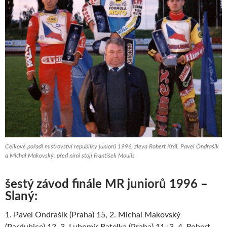
Celkové pořadí mistrovství republiky juniorů 1996: zleva Robert Král, Pavel Ondrašík
a Michal Makovský, před nimi stojí František Moulis
šestý závod finále MR juniorů 1996 –
Slaný:
1. Pavel Ondrašík (Praha) 15, 2. Michal Makovský
(Pardubice) 13, 3. Lubomír Batelka (Praha) 11+3, 4. Robert