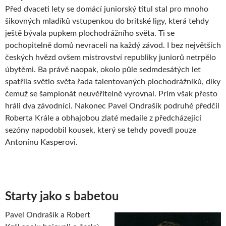
Před dvaceti lety se domácí juniorský titul stal pro mnoho
šikovných mladíků vstupenkou do britské ligy, která tehdy
ještě bývala pupkem plochodrážního světa. Ti se
pochopitelně domů nevraceli na každý závod. I bez největších
českých hvězd ovšem mistrovství republiky juniorů netrpělo
úbytěmi. Ba právě naopak, okolo půle sedmdesátých let
spatřila světlo světa řada talentovaných plochodrážníků, díky
čemuž se šampionát neuvěřitelně vyrovnal. Prim však přesto
hráli dva závodníci. Nakonec Pavel Ondrašík podruhé předčil
Roberta Krále a obhajobou zlaté medaile z předcházející
sezóny napodobil kousek, který se tehdy povedl pouze
Antonínu Kasperovi.
Starty jako s babetou
Pavel Ondrašík a Robert