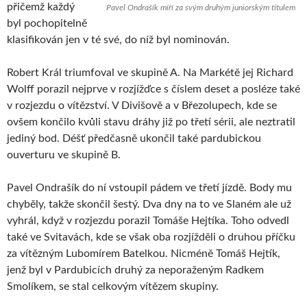
přičemž každý
Pavel Ondrašík míří za svým druhým juniorským titulem
byl pochopitelně
klasifikován jen v té své, do níž byl nominován.
Robert Král triumfoval ve skupině A. Na Markétě jej Richard
Wolff porazil nejprve v rozjížďce s číslem deset a posléze také
v rozjezdu o vítězství. V Divišově a v Březolupech, kde se
ovšem končilo kvůli stavu dráhy již po třetí sérii, ale neztratil
jediný bod. Déšť předčasně ukončil také pardubickou
ouverturu ve skupině B.
Pavel Ondrašík do ní vstoupil pádem ve třetí jízdě. Body mu
chyběly, takže skončil šestý. Dva dny na to ve Slaném ale už
vyhrál, když v rozjezdu porazil Tomáše Hejtíka. Toho odvedl
také ve Svitavách, kde se však oba rozjížděli o druhou příčku
za vítězným Lubomírem Batelkou. Nicméně Tomáš Hejtík,
jenž byl v Pardubicích druhý za neporaženým Radkem
Smolíkem, se stal celkovým vítězem skupiny.