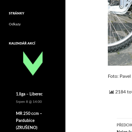
STRÁNKY
Odkazy
KALENDÁŘ AKCÍ
Foto: Pavel 
2184 tot
1.liga – Liberec
Srpen 8 @ 14:00
MR 250 ccm –
Pardubice
PŘEDCHO
(ZRUŠENO)