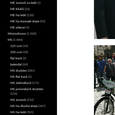
ME Juniorů na ledě
(1)
ME Klubů
(26)
ME Na ledě
(130)
ME Na travnaté dráze
(93)
ME sidecar
(1)
Minirozhovor
(1 020)
MS
(1 844)
125 ccm
(19)
250 ccm
(50)
flat track
(2)
kalendář
(24)
MS družstev
(281)
MS flat track
(2)
MS Jednotlivců
(171)
MS juniorských družstev
(154)
MS Juniorů
(252)
MS Na dlouhé dráze
(367)
MS Na ledě
(501)