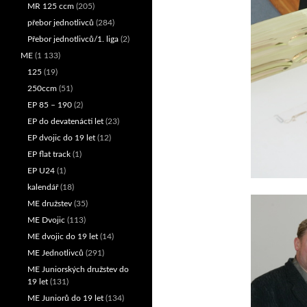
MR 125 ccm
(205)
přebor jednotlivců
(284)
Přebor jednotlivců/1. liga
(2)
ME
(1 133)
125
(19)
250ccm
(51)
EP 85 – 190
(2)
EP do devatenácti let
(23)
EP dvojic do 19 let
(12)
EP flat track
(1)
EP U24
(1)
kalendář
(18)
ME družstev
(35)
ME Dvojic
(113)
ME dvojic do 19 let
(14)
ME Jednotlivců
(291)
ME Juniorských družstev do
19 let
(131)
ME Juniorů do 19 let
(134)