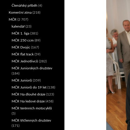
Čtenářský příběh
(4)
Komerční zóna
(218)
MČR
(2 707)
kalendář
(23)
MČR 1. liga
(381)
MČR 250 ccm
(89)
MČR Dvojic
(167)
MČR flat track
(59)
MČR Jednotlivců
(282)
MČR Juniorských družstev
(184)
MČR Juniorů
(359)
MČR Juniorů do 19 let
(138)
MČR Na dlouhé dráze
(123)
MČR Na ledové dráze
(458)
MČR terénních motocyklů
(5)
MČR tříčlenných družstev
(171)