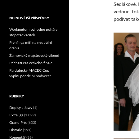
Sedlákové. 
brala český titul!
vedoucí fo
NEJNOVĚJŠÍ PŘÍSPĚVKY
podívat tak
Workington rozhodne poháry
stopětadvacítek
První liga míří na neutrální
dráhu
Žarnovický majstrovský víkend
Přichází čas českého finále
Pardubický MACEC Cup
vyplní pondělní podvečer
RUBRIKY
Dopisy z Jawy
(1)
Extraliga
(1 099)
Grand Prix
(633)
Historie
(191)
Komentář
(36)