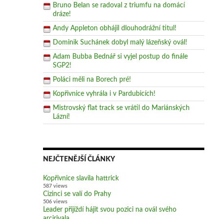
Bruno Belan se radoval z triumfu na domácí
dráze!
Andy Appleton obhájil dlouhodrážní titul!
Dominik Suchánek dobyl malý lázeňský ovál!
Adam Bubba Bednář si vyjel postup do finále
SGP2!
Poláci měli na Borech pré!
Kopřivnice vyhrála i v Pardubicích!
Mistrovský flat track se vrátil do Mariánských
Lázní!
NEJČTENĚJŠÍ ČLÁNKY
Kopřivnice slavila hattrick
587 views
Cizinci se valí do Prahy
506 views
Leader přijíždí hájit svou pozici na ovál svého
arcirivala