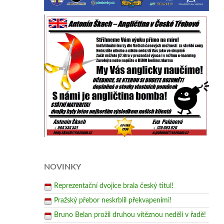
NOVINKY
Reprezentační dvojice brala český titul!
Pražský přebor neskrblil překvapeními!
Bruno Belan prožil druhou vítěznou neděli v řadě!