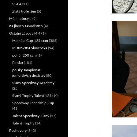
SGP4
(11)
Zlatá trofej žen
(5)
Můj motocykl
(9)
na jiných závodištích
(4)
Ostatní závody
(4 471)
Markéta Cup 125 ccm
(585)
Mistrovství Slovenska
(54)
pohár 250 ccm
(1)
Polsko
(181)
polský šampionát
juniorských družstev
(80)
Slaný Speedway Academy
(25)
Slaný Trophy Talent 125
(10)
Speedway Friendship Cup
(41)
Talent Speedway Slaný
(17)
Talent Trophy
(14)
Rozhovory
(343)