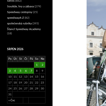
Servis
(862)
Soutěže, hry a zábava
(279)
Speedway cestopisy
(25)
speedwayA-Z
(82)
společenská rubrika
(395)
Štancl Speedway Academy
(18)
SRPEN 2026
Po
Út
St
Čt
Pá
So
Ne
1
2
3
4
5
6
7
8
9
10
11
12
13
14
15
16
17
18
19
20
21
22
23
24
25
26
27
28
29
30
31
« Čvc