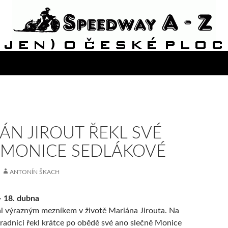
ÁN JIROUT ŘEKL SVÉ
MONICE SEDLÁKOVÉ
ANTONÍN ŠKACH
– 18. dubna
al výrazným mezníkem v životě Mariána Jirouta. Na
radnici řekl krátce po obědě své ano slečně Monice