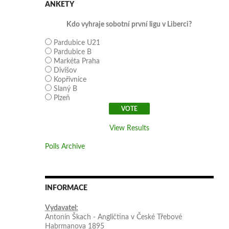
ANKETY
Kdo vyhraje sobotní první ligu v Liberci?
Pardubice U21
Pardubice B
Markéta Praha
Divišov
Kopřivnice
Slaný B
Plzeň
View Results
Polls Archive
INFORMACE
Vydavatel:
Antonín Škach - Angličtina v České Třebové
Habrmanova 1895