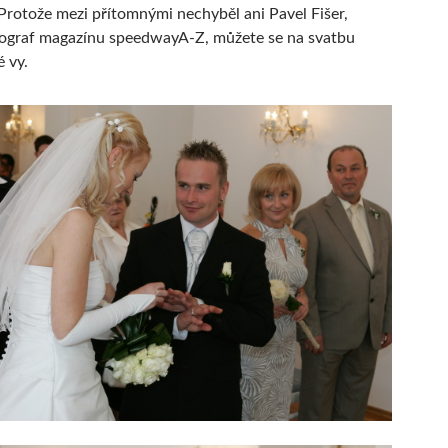
Protože mezi přítomnými nechyběl ani Pavel Fišer,
tograf magazínu speedwayA-Z, můžete se na svatbu
é vy.