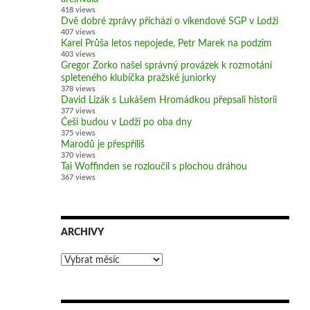
418 views
Dvě dobré zprávy přichází o víkendové SGP v Lodži
407 views
Karel Průša letos nepojede, Petr Marek na podzim
403 views
Gregor Zorko našel správný provázek k rozmotání
spleteného klubíčka pražské juniorky
378 views
David Lizák s Lukášem Hromádkou přepsali historii
377 views
Češi budou v Lodži po oba dny
375 views
Marodů je přespříliš
370 views
Tai Woffinden se rozloučil s plochou dráhou
367 views
ARCHIVY
Archivy