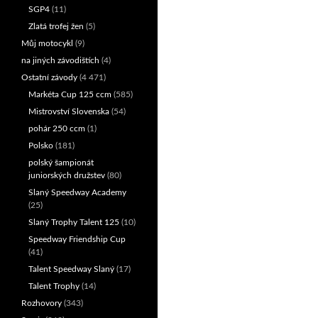
SGP4
(11)
Zlatá trofej žen
(5)
Můj motocykl
(9)
na jiných závodištích
(4)
Ostatní závody
(4 471)
Markéta Cup 125 ccm
(585)
Mistrovství Slovenska
(54)
pohár 250 ccm
(1)
Polsko
(181)
polský šampionát
juniorských družstev
(80)
Slaný Speedway Academy
(25)
Slaný Trophy Talent 125
(10)
Speedway Friendship Cup
(41)
Talent Speedway Slaný
(17)
Talent Trophy
(14)
Rozhovory
(343)