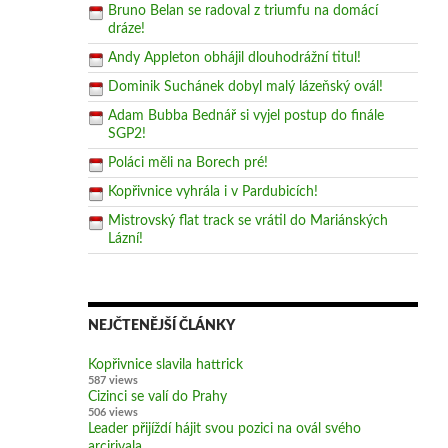
Bruno Belan se radoval z triumfu na domácí
dráze!
Andy Appleton obhájil dlouhodrážní titul!
Dominik Suchánek dobyl malý lázeňský ovál!
Adam Bubba Bednář si vyjel postup do finále
SGP2!
Poláci měli na Borech pré!
Kopřivnice vyhrála i v Pardubicích!
Mistrovský flat track se vrátil do Mariánských
Lázní!
NEJČTENĚJŠÍ ČLÁNKY
Kopřivnice slavila hattrick
587 views
Cizinci se valí do Prahy
506 views
Leader přijíždí hájit svou pozici na ovál svého
arcirivala