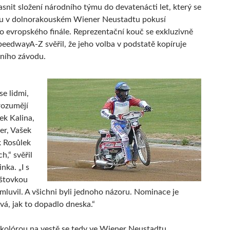
jasnit složení národního týmu do devatenácti let, který se
otu v dolnorakouském Wiener Neustadtu pokusí
o evropského finále. Reprezentační kouč se exkluzivně
eedwayA-Z svěřil, že jeho volba v podstatě kopíruje
ního závodu.
se lidmi,
rozumějí
ek Kalina,
er, Vašek
k Rosůlek
h,“ svěřil
nka. „I s
štovkou
mluvil. A všichni byli jednoho názoru. Nominace je
vá, jak to dopadlo dneska.“
ikolórou na vestě se tedy ve Wiener Neustadtu