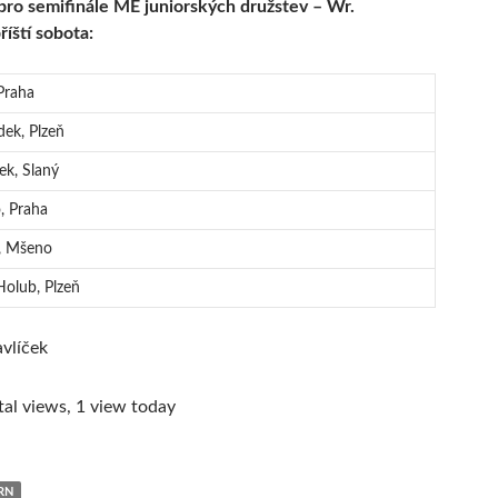
ro semifinále ME juniorských družstev – Wr.
říští sobota:
Praha
ek, Plzeň
k, Slaný
, Praha
a, Mšeno
Holub, Plzeň
avlíček
al views, 1 view today
RN