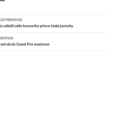
ZÍ PŘÍSPĚVEK
igace
s odložil oděv korunního prince české juniorky
ŘÍSPĚVEK
pěvek
ryml dá do Grand Prix maximum