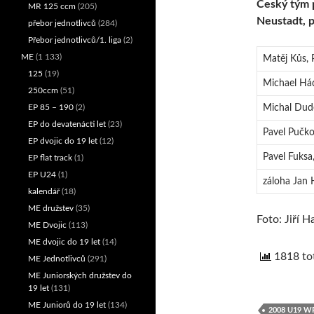
Český tým p
MR 125 ccm
(205)
Neustadt, p
přebor jednotlivců
(284)
Přebor jednotlivců/1. liga
(2)
ME
(1 133)
Matěj Kůs, 
125
(19)
Michael Hád
250ccm
(51)
EP 85 – 190
(2)
Michal Dude
EP do devatenácti let
(23)
Pavel Pučko
EP dvojic do 19 let
(12)
Pavel Fuks
EP flat track
(1)
EP U24
(1)
záloha Jan 
kalendář
(18)
ME družstev
(35)
Foto: Jiří H
ME Dvojic
(113)
ME dvojic do 19 let
(14)
1818 tot
ME Jednotlivců
(291)
ME Juniorských družstev do
19 let
(131)
ME Juniorů do 19 let
(134)
2008 U19 W