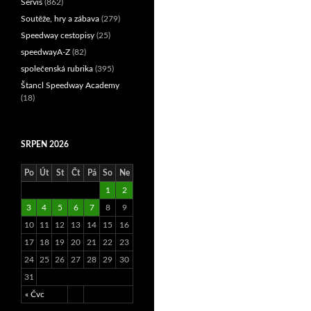
Servis
(862)
Soutěže, hry a zábava
(279)
Speedway cestopisy
(25)
speedwayA-Z
(82)
společenská rubrika
(395)
Štancl Speedway Academy
(18)
SRPEN 2026
Po
Út
St
Čt
Pá
So
Ne
1
2
3
4
5
6
7
8
9
10
11
12
13
14
15
16
17
18
19
20
21
22
23
24
25
26
27
28
29
30
31
« Čvc