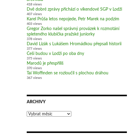
418 views
Dvě dobré zprávy přichází o víkendové SGP v Lodži
407 views
Karel Průša letos nepojede, Petr Marek na podzim
403 views
Gregor Zorko našel správný provázek k rozmotání
spleteného klubíčka pražské juniorky
378 views
David Lizák s Lukášem Hromádkou přepsali historii
377 views
Češi budou v Lodži po oba dny
375 views
Marodů je přespříliš
370 views
Tai Woffinden se rozloučil s plochou dráhou
367 views
ARCHIVY
Archivy