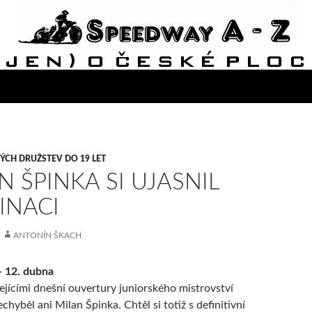
ÝCH DRUŽSTEV DO 19 LET
N ŠPINKA SI UJASNIL
INACI
ANTONÍN ŠKACH
– 12. dubna
žejícími dnešní ouvertury juniorského mistrovství
chyběl ani Milan Špinka. Chtěl si totiž s definitivní