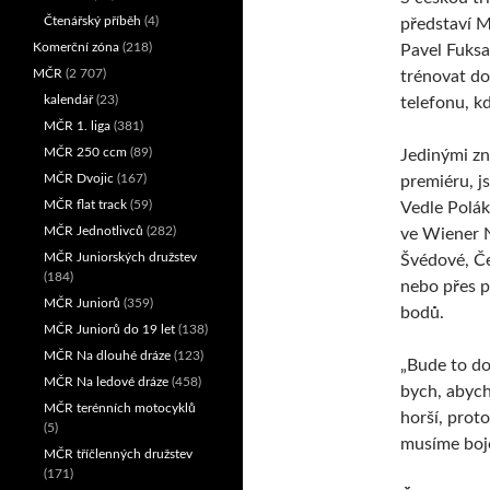
Čtenářský příběh
(4)
představí M
Komerční zóna
(218)
Pavel Fuksa
MČR
(2 707)
trénovat do
kalendář
(23)
telefonu, k
MČR 1. liga
(381)
MČR 250 ccm
(89)
Jedinými zn
MČR Dvojic
(167)
premiéru, j
MČR flat track
(59)
Vedle Polák
MČR Jednotlivců
(282)
ve Wiener N
MČR Juniorských družstev
Švédové, Če
(184)
nebo přes p
MČR Juniorů
(359)
bodů.
MČR Juniorů do 19 let
(138)
MČR Na dlouhé dráze
(123)
„Bude to do
MČR Na ledové dráze
(458)
bych, abych
MČR terénních motocyklů
horší, prot
(5)
musíme boj
MČR tříčlenných družstev
(171)