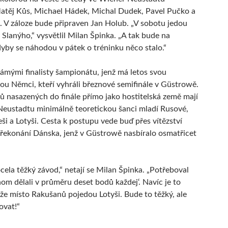
atěj Kůs, Michael Hádek, Michal Dudek, Pavel Pučko a
. V záloze bude připraven Jan Holub. „V sobotu jedou
 Slanýho,“ vysvětlil Milan Špinka. „A tak bude na
dyby se náhodou v pátek o tréninku něco stalo.“
ámými finalisty šampionátu, jenž má letos svou
sou Němci, kteří vyhráli březnové semifinále v Güstrowě.
ů nasazených do finále přímo jako hostitelská země mají
eustadtu minimálně teoretickou šanci mladí Rusové,
ši a Lotyši. Cesta k postupu vede buď přes vítězství
řekonání Dánska, jenž v Güstrowě nasbíralo osmatřicet
cela těžký závod,“ netají se Milan Špinka. „Potřeboval
om dělali v průměru deset bodů každej‘. Navíc je to
ože místo Rakušanů pojedou Lotyši. Bude to těžký, ale
ovat!“