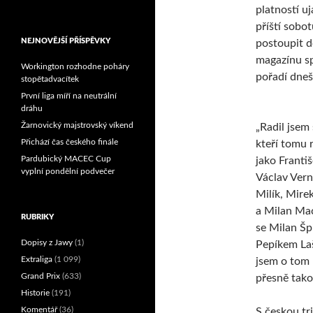
platností u
Reprezentační dvojice
brala český titul!
příští sob
NEJNOVĚJŠÍ PŘÍSPĚVKY
postoupit d
magazínu sp
Workington rozhodne poháry
pořadí dneš
stopětadvacítek
První liga míří na neutrální
dráhu
Žarnovický majstrovský víkend
„Radil jsem 
Přichází čas českého finále
kteří tomu 
Pardubický MACEC Cup
jako Františ
vyplní pondělní podvečer
Václav Vern
Milík, Mire
a Milan Mac
RUBRIKY
se Milan Špi
Dopisy z Jawy
(1)
Pepíkem La
Extraliga
(1 099)
jsem o tom 
Grand Prix
(633)
přesně tako
Historie
(191)
Komentář
(36)
S českou tr