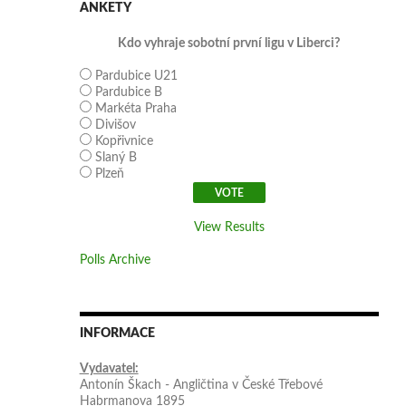
ANKETY
Kdo vyhraje sobotní první ligu v Liberci?
Pardubice U21
Pardubice B
Markéta Praha
Divišov
Kopřivnice
Slaný B
Plzeň
View Results
Polls Archive
INFORMACE
Vydavatel:
Antonín Škach - Angličtina v České Třebové
Habrmanova 1895