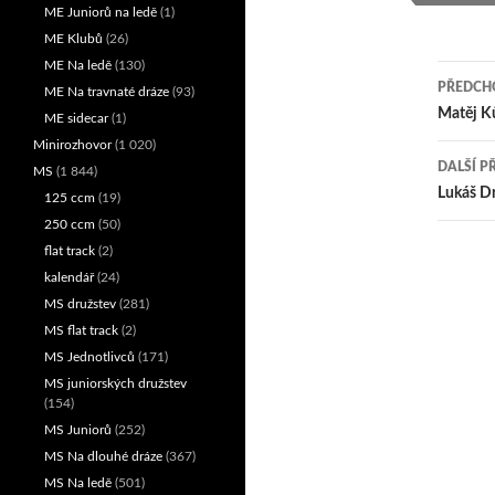
ME Juniorů na ledě
(1)
ME Klubů
(26)
ME Na ledě
(130)
PŘEDCHO
ME Na travnaté dráze
(93)
Nav
Matěj Ků
ME sidecar
(1)
Minirozhovor
(1 020)
pro
DALŠÍ P
MS
(1 844)
přís
Lukáš D
125 ccm
(19)
250 ccm
(50)
flat track
(2)
kalendář
(24)
MS družstev
(281)
MS flat track
(2)
MS Jednotlivců
(171)
MS juniorských družstev
(154)
MS Juniorů
(252)
MS Na dlouhé dráze
(367)
MS Na ledě
(501)