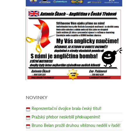
NOVINKY
Reprezentační dvojice brala český titul!
Pražský přebor neskrblil překvapeními!
Bruno Belan prožil druhou vítěznou neděli v řadě!