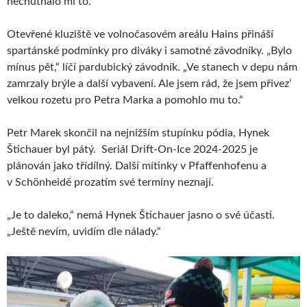
nechutnalo mi to.“
Otevřené kluziště ve volnočasovém areálu Hains přináší
spartánské podmínky pro diváky i samotné závodníky. „Bylo
mínus pět,“ líčí pardubický závodník. „Ve stanech v depu nám
zamrzaly brýle a další vybavení. Ale jsem rád, že jsem přivez‘
velkou rozetu pro Petra Marka a pomohlo mu to.“
Petr Marek skončil na nejnižším stupínku pódia, Hynek
Štichauer byl pátý. Seriál Drift-On-Ice 2024-2025 je
plánován jako třídílný. Další mítinky v Pfaffenhofenu a
v Schönheidě prozatím své termíny neznají.
„Je to daleko,“ nemá Hynek Štichauer jasno o své účasti.
„Ještě nevím, uvidím dle nálady.“