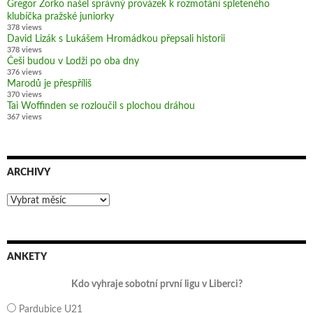
Gregor Zorko našel správný provázek k rozmotání spleteného
klubíčka pražské juniorky
378 views
David Lizák s Lukášem Hromádkou přepsali historii
378 views
Češi budou v Lodži po oba dny
376 views
Marodů je přespříliš
370 views
Tai Woffinden se rozloučil s plochou dráhou
367 views
ARCHIVY
Archivy
ANKETY
Kdo vyhraje sobotní první ligu v Liberci?
Pardubice U21