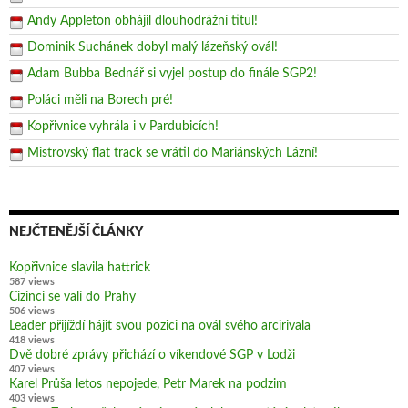
Andy Appleton obhájil dlouhodrážní titul!
Dominik Suchánek dobyl malý lázeňský ovál!
Adam Bubba Bednář si vyjel postup do finále SGP2!
Poláci měli na Borech pré!
Kopřivnice vyhrála i v Pardubicích!
Mistrovský flat track se vrátil do Mariánských Lázní!
NEJČTENĚJŠÍ ČLÁNKY
Kopřivnice slavila hattrick
587 views
Cizinci se valí do Prahy
506 views
Leader přijíždí hájit svou pozici na ovál svého arcirivala
418 views
Dvě dobré zprávy přichází o víkendové SGP v Lodži
407 views
Karel Průša letos nepojede, Petr Marek na podzim
403 views