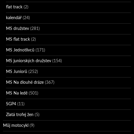
flat track
(2)
kalendář
(24)
MS družstev
(281)
MS flat track
(2)
MS Jednotlivců
(171)
MS juniorských družstev
(154)
MS Juniorů
(252)
MS Na dlouhé dráze
(367)
MS Na ledě
(501)
SGP4
(11)
Zlatá trofej žen
(5)
Můj motocykl
(9)