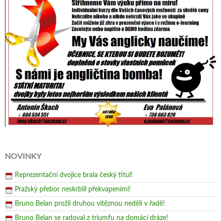
NOVINKY
Reprezentační dvojice brala český titul!
Pražský přebor neskrblil překvapeními!
Bruno Belan prožil druhou vítěznou neděli v řadě!
Bruno Belan se radoval z triumfu na domácí dráze!