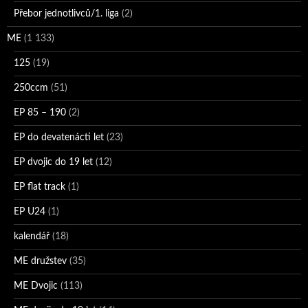
Přebor jednotlivců/1. liga
(2)
ME
(1 133)
125
(19)
250ccm
(51)
EP 85 – 190
(2)
EP do devatenácti let
(23)
EP dvojic do 19 let
(12)
EP flat track
(1)
EP U24
(1)
kalendář
(18)
ME družstev
(35)
ME Dvojic
(113)