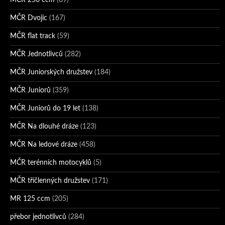
MČR 250 ccm
(89)
MČR Dvojic
(167)
MČR flat track
(59)
MČR Jednotlivců
(282)
MČR Juniorských družstev
(184)
MČR Juniorů
(359)
MČR Juniorů do 19 let
(138)
MČR Na dlouhé dráze
(123)
MČR Na ledové dráze
(458)
MČR terénních motocyklů
(5)
MČR tříčlenných družstev
(171)
MR 125 ccm
(205)
přebor jednotlivců
(284)