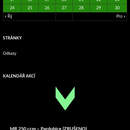
24
25
26
27
28
29
30
« Říj
Pro »
STRÁNKY
Odkazy
KALENDÁŘ AKCÍ
MR 250 ccm – Pardubice (ZRUŠENO)