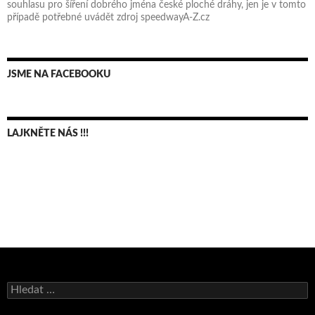
souhlasu pro šíření dobrého jména české ploché dráhy, jen je v tomto
případě potřebné uvádět zdroj speedwayA-Z.cz
JSME NA FACEBOOKU
LAJKNĚTE NÁS !!!
Bruno Belan se radoval z triumfu na domácí dráze!
Vyhledávání
Andy Appleton obhájil dlouhodrážní titul!