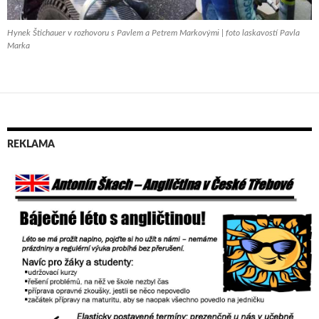
Hynek Štichauer v rozhovoru s Pavlem a Petrem Markovými | foto laskavostí Pavla
Marka
REKLAMA