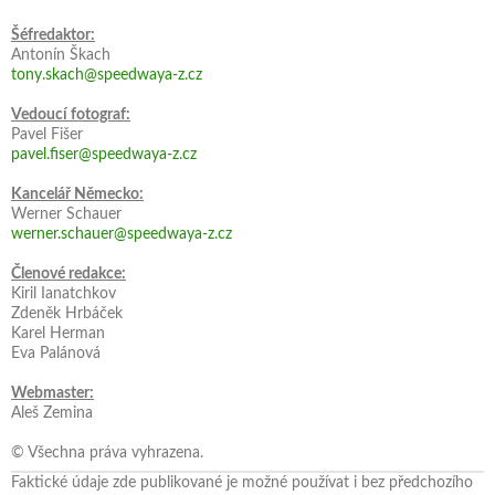
Šéfredaktor:
Antonín Škach
tony.skach@speedwaya-z.cz
Vedoucí fotograf:
Pavel Fišer
pavel.fiser@speedwaya-z.cz
Kancelář Německo:
Werner Schauer
werner.schauer@speedwaya-z.cz
Členové redakce:
Kiril Ianatchkov
Zdeněk Hrbáček
Karel Herman
Eva Palánová
Webmaster:
Aleš Zemina
© Všechna práva vyhrazena.
Faktické údaje zde publikované je možné používat i bez předchozího