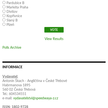
Pardubice B
Markéta Praha
Divišov
Kopřivnice
Slaný B
Plzeň
View Results
Polls Archive
INFORMACE
Vydavatel:
Antonín Škach - Angličtina v České Třebové
Habrmanova 1895
560 02 Česká Třebová
Tel.: 604534551
e-mail:
vydavatelstvi@speedwaya-z.cz
ISSN: 1802-9728