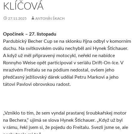
KLÍČOVÁ
27.11.2025
ANTONÍN ŠKACH
Opočínek – 27. listopadu
Pardubický Becher Cup se na sklonku října odbyl v komorním
duchu. Na svítkovském oválu nechyběl ani Hynek Štichauer.
A když už měl připravený motocykl, neřekl ne nabídce
Ronnyho Weise opět participoval v seriálu Drift-On-Ice. V
mrazivém Freitalu se na pódium nedostal, ovšem jeho
předčasný ježíšovský dárek udělal Petru Markovi a jeho
tátovi Pavlovi obrovskou radost.
„Vzniklo to tím, že sem vyndal prastarej šroubkařskej motor
na Bechera,“ ujímá se slova Hynek Štichauer. „Když už byl
v rámu, řekl jsem si, že pojedu do Freitalu. Svezli jsme se, ale