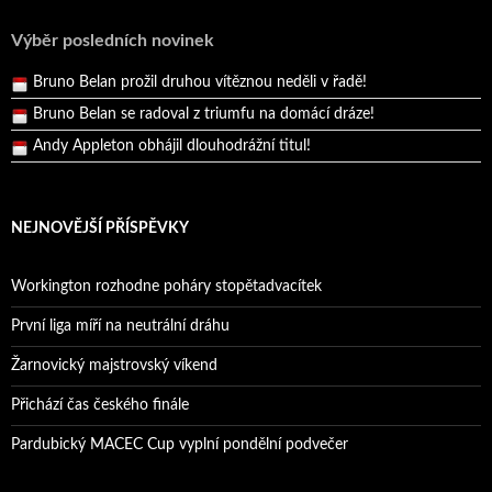
Reprezentační dvojice brala český titul!
Pražský přebor neskrblil překvapeními!
Výběr posledních novinek
Bruno Belan prožil druhou vítěznou neděli v řadě!
Bruno Belan se radoval z triumfu na domácí dráze!
Andy Appleton obhájil dlouhodrážní titul!
Reprezentační dvojice brala český titul!
NEJNOVĚJŠÍ PŘÍSPĚVKY
Workington rozhodne poháry stopětadvacítek
První liga míří na neutrální dráhu
Žarnovický majstrovský víkend
Přichází čas českého finále
Pardubický MACEC Cup vyplní pondělní podvečer