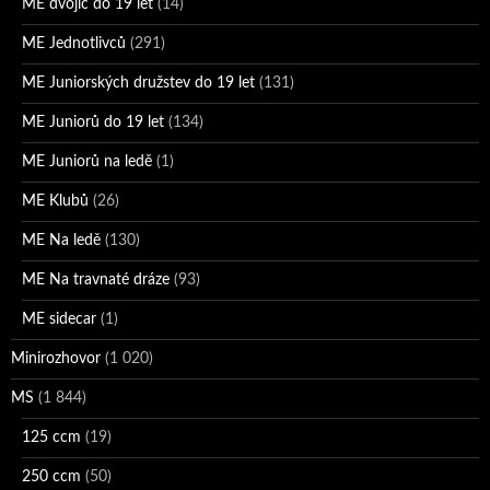
ME dvojic do 19 let
(14)
ME Jednotlivců
(291)
ME Juniorských družstev do 19 let
(131)
ME Juniorů do 19 let
(134)
ME Juniorů na ledě
(1)
ME Klubů
(26)
ME Na ledě
(130)
ME Na travnaté dráze
(93)
ME sidecar
(1)
Minirozhovor
(1 020)
MS
(1 844)
125 ccm
(19)
250 ccm
(50)