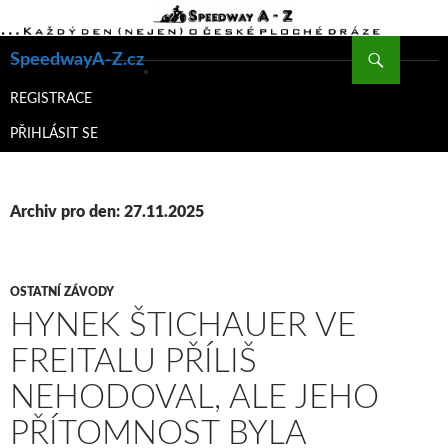
Hledat
SpeedwayA-Z.cz
PŘEJÍT
K
REGISTRACE
OBSAHU
PŘIHLÁSIT SE
WEBU
Archiv pro den: 27.11.2025
OSTATNÍ ZÁVODY
HYNEK ŠTICHAUER VE
FREITALU PŘÍLIŠ
NEHODOVAL, ALE JEHO
PŘÍTOMNOST BYLA