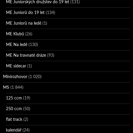
ME Juniorských družstev do 19 let
(131)
ME Juniorů do 19 let
(134)
ME Juniorů na ledě
(1)
ME Klubů
(26)
ME Na ledě
(130)
ME Na travnaté dráze
(93)
ME sidecar
(1)
Minirozhovor
(1 020)
MS
(1 844)
125 ccm
(19)
250 ccm
(50)
flat track
(2)
kalendář
(24)