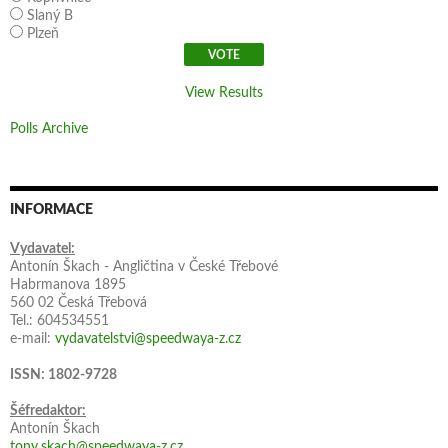
Slaný B
Plzeň
View Results
Polls Archive
INFORMACE
Vydavatel:
Antonín Škach - Angličtina v České Třebové
Habrmanova 1895
560 02 Česká Třebová
Tel.: 604534551
e-mail:
vydavatelstvi@speedwaya-z.cz
ISSN: 1802-9728
Šéfredaktor:
Antonín Škach
tony.skach@speedwaya-z.cz