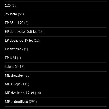
125
(19)
250ccm
(51)
EP 85 – 190
(2)
EP do devatenácti let
(23)
EP dvojic do 19 let
(12)
EP flat track
(1)
EP U24
(1)
kalendář
(18)
ME družstev
(35)
ME Dvojic
(113)
ME dvojic do 19 let
(14)
ME Jednotlivců
(291)