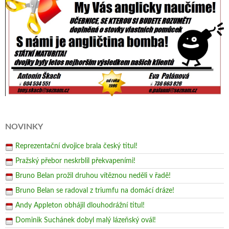
NOVINKY
Reprezentační dvojice brala český titul!
Pražský přebor neskrblil překvapeními!
Bruno Belan prožil druhou vítěznou neděli v řadě!
Bruno Belan se radoval z triumfu na domácí dráze!
Andy Appleton obhájil dlouhodrážní titul!
Dominik Suchánek dobyl malý lázeňský ovál!