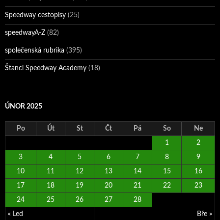
Speedway cestopisy
(25)
speedwayA-Z
(82)
společenská rubrika
(395)
Štancl Speedway Academy
(18)
ÚNOR 2025
Po
Út
St
Čt
Pá
So
Ne
1
2
3
4
5
6
7
8
9
10
11
12
13
14
15
16
17
18
19
20
21
22
23
24
25
26
27
28
« Led
Bře »