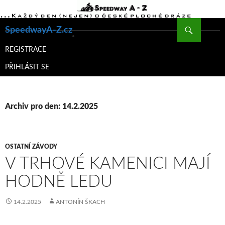
Hledat
SpeedwayA-Z.cz
PŘEJÍT
K
REGISTRACE
OBSAHU
PŘIHLÁSIT SE
WEBU
Archiv pro den: 14.2.2025
OSTATNÍ ZÁVODY
V TRHOVÉ KAMENICI MAJÍ
HODNĚ LEDU
14.2.2025
ANTONÍN ŠKACH