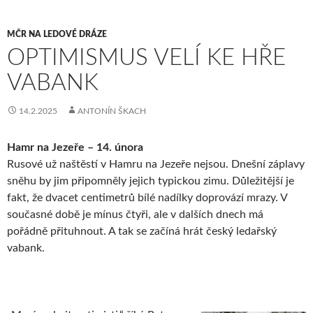
MČR NA LEDOVÉ DRÁZE
OPTIMISMUS VELÍ KE HŘE
VABANK
14.2.2025
ANTONÍN ŠKACH
Hamr na Jezeře – 14. února
Rusové už naštěstí v Hamru na Jezeře nejsou. Dnešní záplavy
sněhu by jim připomněly jejich typickou zimu. Důležitější je
fakt, že dvacet centimetrů bílé nadílky doprovází mrazy. V
současné době je mínus čtyři, ale v dalších dnech má
pořádně přituhnout. A tak se začíná hrát český ledařský
vabank.