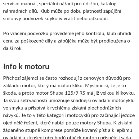
servisní manuál, speciální nářadí pro údržbu, katalog
náhradních dílů. Klub může po dobu platnosti zápůjční
smlouvy podvozek kdykoliv vrátit nebo odkoupit.
Po vrácení podvozku provedeme jeho kontrolu, klub uhradí
cenu za poškozené díly a zápůjčka může být prodloužena o
další rok.
Info k motoru
Příchozí zájemci se často rozhodují z cenových důvodů pro
základní motor, který má malou kliku. Myslíme si, že je to
škoda, a proto motor Shupa 125/9 RS má již velkou klikovku.
Ta svou setrvačností umožňuje snadnější ovládání motocyklu
ve smyku a přispívá k rychlému získání plochodrážních
návyků. Je to v této kategorii motocyklů pro začínající jezdce
ojedinělé řešení, které nabízí pouze motory Shupa. K získání
žádaného stupně komprese pomůže kovaný píst a k lepšímu
ovládání a zlepšení přechodů otáček motoru přispěje i sada