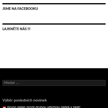
JSME NA FACEBOOKU
LAJKNĚTE NÁS !!!
Bruno Belan se radoval z triumfu na domácí dráze!
Andy Appleton obhájil dlouhodrážní titul!
Vyhledávání
Reprezentační dvojice brala český titul!
Pražský přebor neskrblil překvapeními!
Výběr posledních novinek
Bruno Belan prožil druhou vítěznou neděli v řadě!