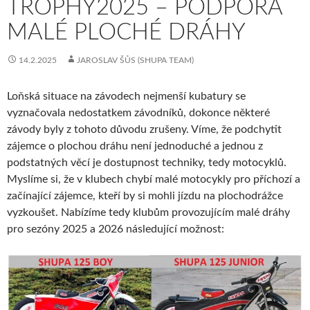
TROPHY2025 – PODPORA
MALÉ PLOCHÉ DRÁHY
14.2.2025
JAROSLAV ŠŮS (SHUPA TEAM)
Loňská situace na závodech nejmenší kubatury se
vyznačovala nedostatkem závodníků, dokonce některé
závody byly z tohoto důvodu zrušeny. Víme, že podchytit
zájemce o plochou dráhu není jednoduché a jednou z
podstatných věcí je dostupnost techniky, tedy motocyklů.
Myslíme si, že v klubech chybí malé motocykly pro příchozí a
začínající zájemce, kteří by si mohli jízdu na plochodrážce
vyzkoušet. Nabízíme tedy klubům provozujícím malé dráhy
pro sezóny 2025 a 2026 následující možnost: