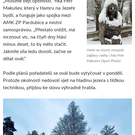
„Musíme bejt optimisti,“ říká Petr
Makušev, který v Hamru na Jezeře
bydlí, a funguje jako spojka mezi
AMK ZP Pardubice a místní
samosprávou. „Přestalo sněžit, má
mrznout víc, na čtyři dny hlásí
mínus deset, to by mělo stačit.
Hamr na Jezeře zasypaly
Jakmile síla ledu dovolí, začne se
záplavy sněhu | foto Petr
dělat ovál.“
Makušev (Sport Photo)
Podle plánů pořadatelů se ovál bude vytyčovat v pondělí.
Protože okolnosti nedovolí vjet na hladinu jezera s těžkou
technikou, přijdou ke slovu výhradně hrabla.