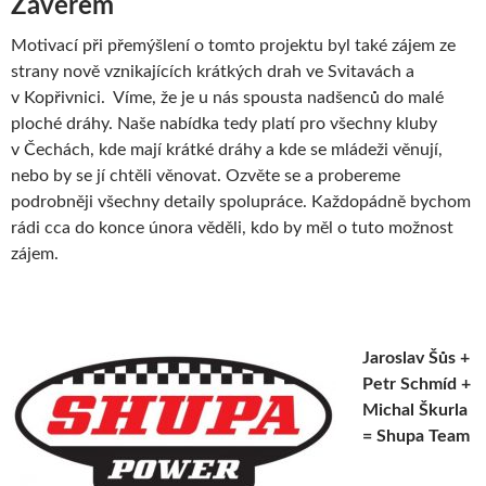
Závěrem
Motivací při přemýšlení o tomto projektu byl také zájem ze
strany nově vznikajících krátkých drah ve Svitavách a
v Kopřivnici. Víme, že je u nás spousta nadšenců do malé
ploché dráhy. Naše nabídka tedy platí pro všechny kluby
v Čechách, kde mají krátké dráhy a kde se mládeži věnují,
nebo by se jí chtěli věnovat. Ozvěte se a probereme
podrobněji všechny detaily spolupráce. Každopádně bychom
rádi cca do konce února věděli, kdo by měl o tuto možnost
zájem.
Jaroslav Šůs +
Petr Schmíd +
Michal Škurla
= Shupa Team