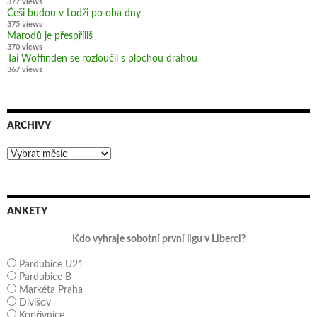
377 views
Češi budou v Lodži po oba dny
375 views
Marodů je přespříliš
370 views
Tai Woffinden se rozloučil s plochou dráhou
367 views
ARCHIVY
Archivy
ANKETY
Kdo vyhraje sobotní první ligu v Liberci?
Pardubice U21
Pardubice B
Markéta Praha
Divišov
Kopřivnice