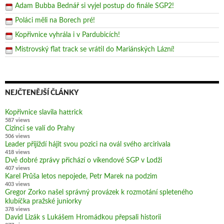
Adam Bubba Bednář si vyjel postup do finále SGP2!
Poláci měli na Borech pré!
Kopřivnice vyhrála i v Pardubicích!
Mistrovský flat track se vrátil do Mariánských Lázní!
NEJČTENĚJŠÍ ČLÁNKY
Kopřivnice slavila hattrick
587 views
Cizinci se valí do Prahy
506 views
Leader přijíždí hájit svou pozici na ovál svého arcirivala
418 views
Dvě dobré zprávy přichází o víkendové SGP v Lodži
407 views
Karel Průša letos nepojede, Petr Marek na podzim
403 views
Gregor Zorko našel správný provázek k rozmotání spleteného
klubíčka pražské juniorky
378 views
David Lizák s Lukášem Hromádkou přepsali historii