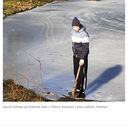
David Hofman při kontrole ledu v Trhové Kamenici | foto Ladislav Hofman