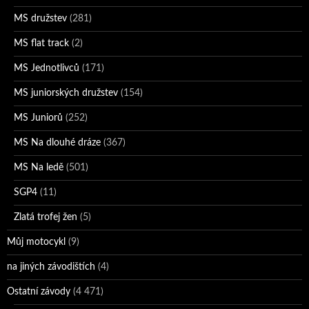
MS družstev
(281)
MS flat track
(2)
MS Jednotlivců
(171)
MS juniorských družstev
(154)
MS Juniorů
(252)
MS Na dlouhé dráze
(367)
MS Na ledě
(501)
SGP4
(11)
Zlatá trofej žen
(5)
Můj motocykl
(9)
na jiných závodištích
(4)
Ostatní závody
(4 471)