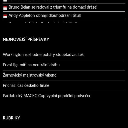
Bruno Belan se radoval z triumfu na domácí dráze!
Andy Appleton obhájil dlouhodrážní titul!
Reprezentační dvojice brala český titul!
NEJNOVĚJŠÍ PŘÍSPĚVKY
Workington rozhodne poháry stopětadvacítek
První liga míří na neutrální dráhu
Žarnovický majstrovský víkend
Přichází čas českého finále
Pardubický MACEC Cup vyplní pondělní podvečer
RUBRIKY