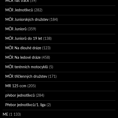
MČR flat track
(59)
MČR Jednotlivců
(282)
MČR Juniorských družstev
(184)
MČR Juniorů
(359)
MČR Juniorů do 19 let
(138)
MČR Na dlouhé dráze
(123)
MČR Na ledové dráze
(458)
MČR terénních motocyklů
(5)
MČR tříčlenných družstev
(171)
MR 125 ccm
(205)
přebor jednotlivců
(284)
Přebor jednotlivců/1. liga
(2)
ME
(1 133)