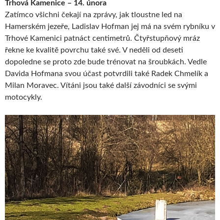
Trhová Kamenice – 14. února
Zatímco všichni čekají na zprávy, jak tloustne led na
Hamerském jezeře, Ladislav Hofman jej má na svém rybníku v
Trhové Kamenici patnáct centimetrů. Čtyřstupňový mráz
řekne ke kvalitě povrchu také své. V neděli od deseti
dopoledne se proto zde bude trénovat na šroubkách. Vedle
Davida Hofmana svou účast potvrdili také Radek Chmelík a
Milan Moravec. Vítáni jsou také další závodníci se svými
motocykly.