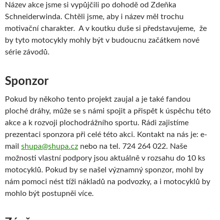
Název akce jsme si vypůjčili po dohodě od Zdeňka
Schneiderwinda. Chtěli jsme, aby i název měl trochu
motivační charakter. A v koutku duše si představujeme, že
by tyto motocykly mohly být v budoucnu začátkem nové
série závodů.
Sponzor
Pokud by někoho tento projekt zaujal a je také fandou
ploché dráhy, může se s námi spojit a přispět k úspěchu této
akce a k rozvoji plochodrážního sportu. Rádi zajistíme
prezentaci sponzora při celé této akci. Kontakt na nás je: e-
mail
shupa@shupa.cz
nebo na tel. 724 264 022. Naše
možnosti vlastní podpory jsou aktuálně v rozsahu do 10 ks
motocyklů. Pokud by se našel významný sponzor, mohl by
nám pomoci nést tíži nákladů na podvozky, a i motocyklů by
mohlo být postupněi více.