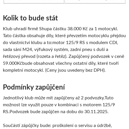
Kolik to bude stát
Klub uhradí firmě Shupa částku 38.000 Kč za 1 motocykl.
Tato částka obsahuje díly, které převzetím motocyklu přejdou
do vlastnictví klubu a to:motor 125/9 RS s modulem CDI,
sada sání M24, výfukový systém, zadní pneu s duší a
řetězový převod (rozeta a řetěz). Zapůjčený podvozek v ceně
59.000Kčbude obsahovat všechny ostatní díly, které tvoří
kompletní motocykl. (Ceny jsou uvedeny bez DPH).
Podmínky zapůjčení
Jednotlivý klub může mít zapůjčeny až 2 podvozky.Tuto
možnost lze využít pouze v kombinaci s motorem 125/9
RS.Podvozek bude zapůjčen na dobu do 30.11.2025.
Součástí zápůjčky bude: proškolení o servisu a údržbě,