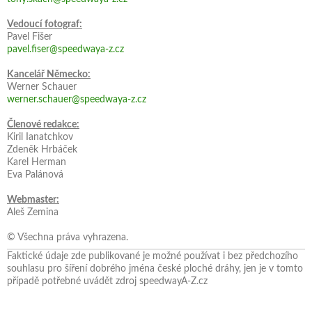
Vedoucí fotograf:
Pavel Fišer
pavel.fiser@speedwaya-z.cz
Kancelář Německo:
Werner Schauer
werner.schauer@speedwaya-z.cz
Členové redakce:
Kiril Ianatchkov
Zdeněk Hrbáček
Karel Herman
Eva Palánová
Webmaster:
Aleš Zemina
© Všechna práva vyhrazena.
Faktické údaje zde publikované je možné používat i bez předchozího
souhlasu pro šíření dobrého jména české ploché dráhy, jen je v tomto
případě potřebné uvádět zdroj speedwayA-Z.cz