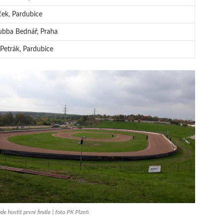
ček, Pardubice
bba Bednář, Praha
 Petrák, Pardubice
e hostit první finále | foto PK Plzeň