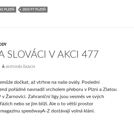
N1 PLZEŇ
2023 P7 PLZEŇ
ODY
 A SLOVÁCI V AKCI 477
ANTONÍN ŠKACH
nemůže dočkat, až vtrhne na naše ovály. Poslední
end pořádně navnadil vrcholem přeboru v Plzni a Zlatou
 v Žarnovici. Zahraniční ligy jsou vesměs ve svých
ázích nebo se jim blíží. Ale o to větší prostor
 magazínu speedwayA-Z dostávají volná klání.