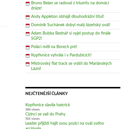
Bruno Belan se radoval z triumfu na domácí
dráze!
Andy Appleton obhájil dlouhodrážní titul!
Dominik Suchánek dobyl malý lázeňský ovál!
Adam Bubba Bednář si vyjel postup do finále
SGP2!
Poláci měli na Borech pré!
Kopřivnice vyhrála i v Pardubicích!
Mistrovský flat track se vrátil do Mariánských
Lázní!
NEJČTENĚJŠÍ ČLÁNKY
Kopřivnice slavila hattrick
584 views
Cizinci se valí do Prahy
505 views
Leader přijíždí hájit svou pozici na ovál svého
arcirivala