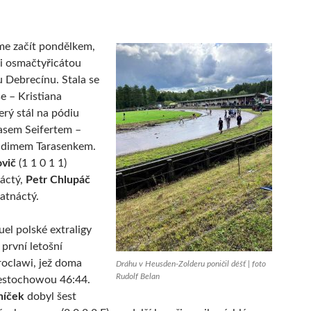
me začít pondělkem,
i osmačtyřicátou
 Debrecínu. Stala se
se – Kristiana
erý stál na pódiu
asem Seifertem –
adimem Tarasenkem.
ovič
(1 1 0 1 1)
náctý,
Petr Chlupáč
patnáctý.
el polské extraligy
 první letošní
roclawi, jež doma
Dráhu v Heusden-Zolderu poničil déšť | foto
Rudolf Belan
zestochowou 46:44.
níček
dobyl šest