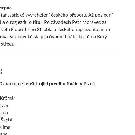
 srpna
a fantastické vyvrcholení českého přeboru. Až poslední
dla o rozjezdu o titul. Po závodech Petr Moravec za
 šéfa klubu Jiřího Štrobla a českého reprezentačního
val startovní čísla pro úvodní finále, které na Bory
í středu.
:
Označte nejlepší trojici prvního finále v Plzni:
 Krčmář
rýza
čina
 Šachl
Klíma
ranc