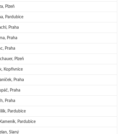
a, Plzeň
na, Pardubice
achl, Praha
íma, Praha
nc, Praha
chauer, Plzeň
, Kopřivnice
Vaníček, Praha
upáč, Praha
h, Praha
ilík, Pardubice
Kameník, Pardubice
lan, Slaný