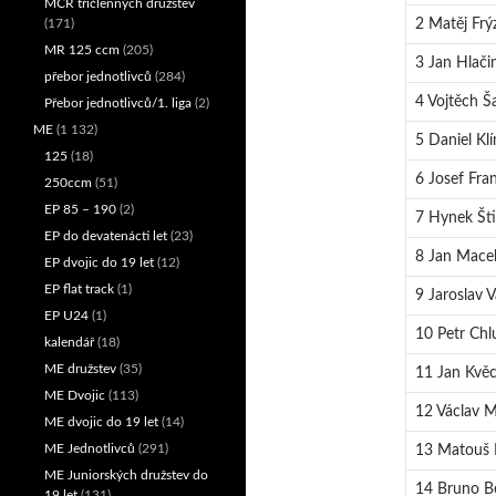
MČR tříčlenných družstev
(171)
2 Matěj Frýz
MR 125 ccm
(205)
3 Jan Hlači
přebor jednotlivců
(284)
4 Vojtěch Š
Přebor jednotlivců/1. liga
(2)
ME
(1 132)
5 Daniel Kl
125
(18)
6 Josef Fra
250ccm
(51)
EP 85 – 190
(2)
7 Hynek Šti
EP do devatenácti let
(23)
8 Jan Macek
EP dvojic do 19 let
(12)
EP flat track
(1)
9 Jaroslav 
EP U24
(1)
10 Petr Chl
kalendář
(18)
ME družstev
(35)
11 Jan Kvěc
ME Dvojic
(113)
12 Václav M
ME dvojic do 19 let
(14)
ME Jednotlivců
(291)
13 Matouš 
ME Juniorských družstev do
14 Bruno Be
19 let
(131)