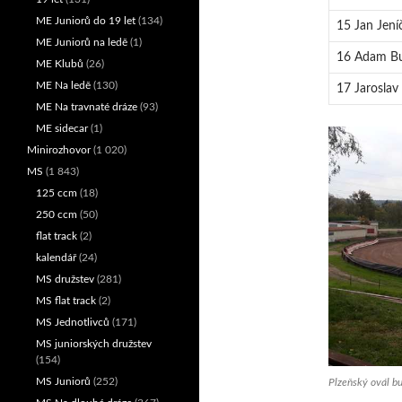
ME Juniorů do 19 let
(134)
15 Jan Jení
ME Juniorů na ledě
(1)
16 Adam Bu
ME Klubů
(26)
ME Na ledě
(130)
17 Jaroslav
ME Na travnaté dráze
(93)
ME sidecar
(1)
Minirozhovor
(1 020)
MS
(1 843)
125 ccm
(18)
250 ccm
(50)
flat track
(2)
kalendář
(24)
MS družstev
(281)
MS flat track
(2)
MS Jednotlivců
(171)
MS juniorských družstev
(154)
MS Juniorů
(252)
Plzeňský ovál bud