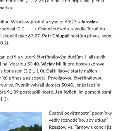
m bonusem (2 0 2 2 E) a o další ho připravila píchlá
atika.
ublinu Wroclaw prohrála vysoko 63:27 a
Jaroslav
odoval (0 E – – -). Osmnácté kolo zavedlo Toruň do
l skončil také 63:27.
Petr Chlupáč
hostům přivezl sedm
0 2).
an patřila v úterý čtvrtfinálovým duelům. Hallstavik
l na Motalou 50:40.
Václav Milík
pro hosty skóroval
s bonusem (3 2 1 1 0). Další ligové starty našich
íků přinesla až sobota. Prvoligovou čtvrtfinálovou
ow vs. Rybnik vyhráli domácí 50:40, jenže lepším
re 91:89 postoupili hosté.
Jan Kvěch
jim pomohl osmi
1 3).
Špatné povětrnostní podmínky
vedly rozhodčího, aby utkání
Rzeszow vs. Tarnow ukončil již