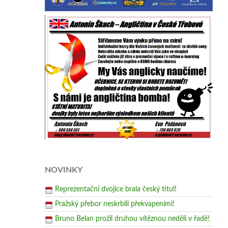
NOVINKY
Reprezentační dvojice brala český titul!
Pražský přebor neskrblil překvapeními!
Bruno Belan prožil druhou vítěznou neděli v řadě!