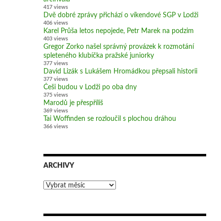
417 views
Dvě dobré zprávy přichází o víkendové SGP v Lodži
406 views
Karel Průša letos nepojede, Petr Marek na podzim
403 views
Gregor Zorko našel správný provázek k rozmotání
spleteného klubíčka pražské juniorky
377 views
David Lizák s Lukášem Hromádkou přepsali historii
377 views
Češi budou v Lodži po oba dny
375 views
Marodů je přespříliš
369 views
Tai Woffinden se rozloučil s plochou dráhou
366 views
ARCHIVY
Archivy