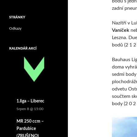
bodů s jední
zadní pneum
STRÁNKY
Nazítří v L
Odkazy
Vaníček
neb
Leszna. Due
bodů (2 1 2 
KALENDÁŘ AKCÍ
Bauhaus Lig
doma vyhrá
sedmi body 
plochodrážn
odvetu Ostr
součtem skó
1.liga – Liberec
body (2 0 2 
Srpen 8 @ 15:00
MR 250 ccm –
Pardubice
(ZRUŠENO)