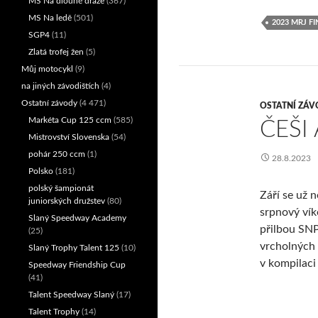
MS Na dlouhé dráze
(367)
MS Na ledě
(501)
2023 MRJ FI
SGP4
(11)
Zlatá trofej žen
(5)
Můj motocykl
(9)
na jiných závodištích
(4)
Ostatní závody
(4 471)
OSTATNÍ ZÁV
Markéta Cup 125 ccm
(585)
ČEŠI
Mistrovství Slovenska
(54)
pohár 250 ccm
(1)
28.8.2023
Polsko
(181)
polský šampionát
Září se už 
juniorských družstev
(80)
srpnový vík
Slaný Speedway Academy
přilbou SNP
(25)
vrcholných f
Slaný Trophy Talent 125
(10)
v kompilaci
Speedway Friendship Cup
(41)
Talent Speedway Slaný
(17)
Talent Trophy
(14)