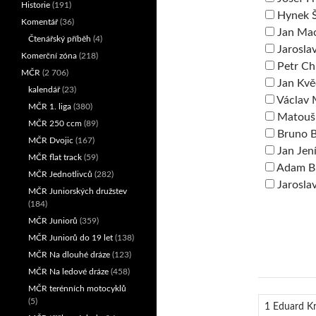
Historie
(191)
Hynek Š
Komentář
(36)
Jan Ma
Čtenářský příběh
(4)
Jarosla
Komerční zóna
(218)
Petr Ch
MČR
(2 706)
Jan Kv
kalendář
(23)
Václav 
MČR 1. liga
(380)
Matouš
MČR 250 ccm
(89)
Bruno B
MČR Dvojic
(167)
Jan Jen
MČR flat track
(59)
Adam B
MČR Jednotlivců
(282)
Jarosla
MČR Juniorských družstev
(184)
MČR Juniorů
(359)
MČR Juniorů do 19 let
(138)
MČR Na dlouhé dráze
(123)
MČR Na ledové dráze
(458)
MČR terénních motocyklů
(5)
1 Eduard Kr