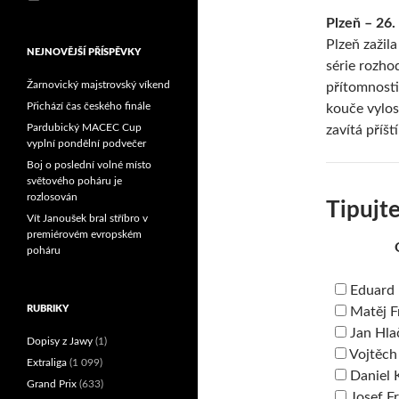
Reprezentační dvojice
Plzeň – 26.
brala český titul!
Plzeň zažil
NEJNOVĚJŠÍ PŘÍSPĚVKY
série rozho
Žarnovický majstrovský víkend
přítomnosti
Přichází čas českého finále
kouče vyloso
Pardubický MACEC Cup
zavítá příšt
vyplní pondělní podvečer
Boj o poslední volné místo
světového poháru je
rozlosován
Tipujte
Vít Janoušek bral stříbro v
premiérovém evropském
poháru
Eduard
RUBRIKY
Matěj F
Jan Hla
Dopisy z Jawy
(1)
Vojtěch
Extraliga
(1 099)
Daniel 
Grand Prix
(633)
Josef F