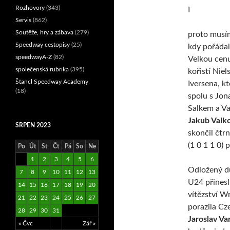
Rozhovory
(343)
I
Servis
(862)
Soutěže, hry a zábava
(279)
proto musí
Speedway cestopisy
(25)
kdy pořádal
speedwayA-Z
(82)
Velkou cenu
společenská rubrika
(395)
kořistí Niel
Štancl Speedway Academy
Iversena, kt
(18)
spolu s Jon
Salkem a V
Jakub Valk
SRPEN 2023
skončil čtr
(1 0 1 1 0) 
Po
Út
St
Čt
Pá
So
Ne
1
2
3
4
5
6
Odložený du
7
8
9
10
11
12
13
U24 přinesl
14
15
16
17
18
19
20
vítězství W
21
22
23
24
25
26
27
porazila C
28
29
30
31
Jaroslav Va
« Čvc
Zář »