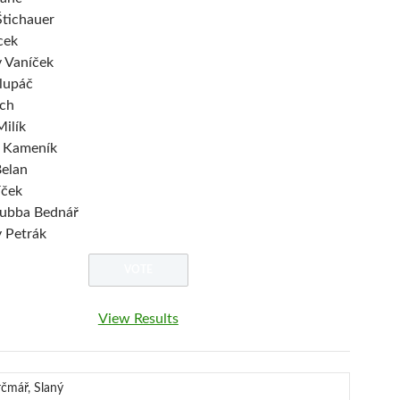
tichauer
cek
v Vaníček
lupáč
ěch
Milík
 Kameník
elan
íček
ubba Bednář
v Petrák
View Results
čmář, Slaný