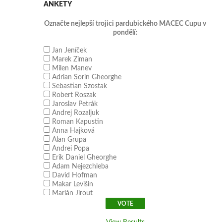
ANKETY
Označte nejlepší trojici pardubického MACEC Cupu v
pondělí:
Jan Jeníček
Marek Ziman
Milen Manev
Adrian Sorin Gheorghe
Sebastian Szostak
Robert Roszak
Jaroslav Petrák
Andrej Rozaljuk
Roman Kapustin
Anna Hajková
Alan Grupa
Andrei Popa
Erik Daniel Gheorghe
Adam Nejezchleba
David Hofman
Makar Levišin
Marián Jirout