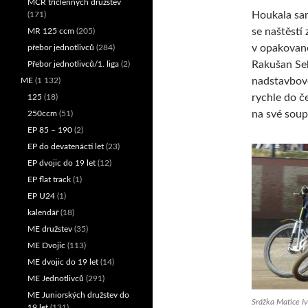
MČR tříčlenných družstev
Houkala san
(171)
se naštěstí
MR 125 ccm
(205)
v opakované
přebor jednotlivců
(284)
Rakušan Seb
Přebor jednotlivců/1. liga
(2)
nadstavbové
ME
(1 132)
rychle do če
125
(18)
na své soup
250ccm
(51)
EP 85 – 190
(2)
EP do devatenácti let
(23)
EP dvojic do 19 let
(12)
EP flat track
(1)
EP U24
(1)
kalendář
(18)
ME družstev
(35)
ME Dvojic
(113)
ME dvojic do 19 let
(14)
ME Jednotlivců
(291)
ME Juniorských družstev do
Srážka Matice Iv
19 let
(131)