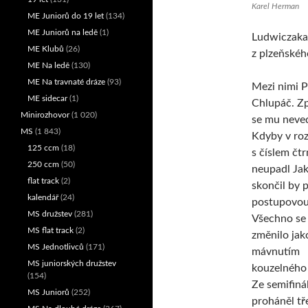
Karel Herman
ME Juniorů do 19 let
(134)
ME Juniorů na ledě
(1)
Ludwiczaka 
ME Klubů
(26)
z plzeňskéh
ME Na ledě
(130)
ME Na travnaté dráze
(93)
Mezi nimi P
ME sidecar
(1)
Chlupáč. Z
Minirozhovor
(1 020)
se mu neved
MS
(1 843)
Kdyby v roz
125 ccm
(18)
s číslem čt
250 ccm
(50)
neupadl Jak
flat track
(2)
skončil by 
kalendář
(24)
postupovou
MS družstev
(281)
Všechno se 
MS flat track
(2)
změnilo jak
MS Jednotlivců
(171)
mávnutím
MS juniorských družstev
kouzelného
(154)
Ze semifinál
MS Juniorů
(252)
proháněl tř