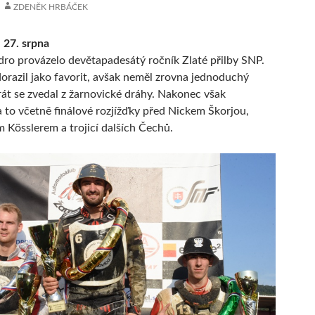
ZDENĚK HRBÁČEK
 27. srpna
dro provázelo devětapadesátý ročník Zlaté přilby SNP.
orazil jako favorit, avšak neměl zrovna jednoduchý
rát se zvedal z žarnovické dráhy. Nakonec však
 to včetně finálové rozjížďky před Nickem Škorjou,
 Kösslerem a trojicí dalších Čechů.