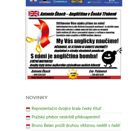
NOVINKY
Reprezentační dvojice brala český titul!
Pražský přebor neskrblil překvapeními!
Bruno Belan prožil druhou vítěznou neděli v řadě!