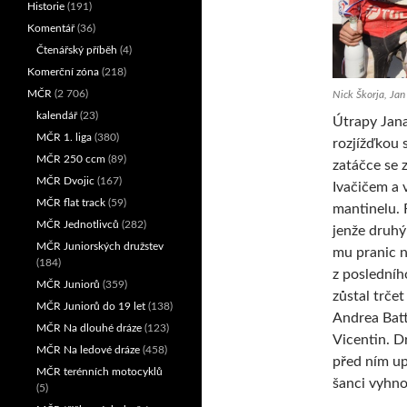
Historie
(191)
Komentář
(36)
Čtenářský příběh
(4)
Komerční zóna
(218)
MČR
(2 706)
Nick Škorja, Jan
kalendář
(23)
Útrapy Jana
MČR 1. liga
(380)
rozjížďkou s
MČR 250 ccm
(89)
zatáčce se 
MČR Dvojic
(167)
Ivačičem a v
MČR flat track
(59)
mantinelu. 
MČR Jednotlivců
(282)
jenže druhý 
MČR Juniorských družstev
mu pranic n
(184)
z posledníh
MČR Juniorů
(359)
zůstal trčet
MČR Juniorů do 19 let
(138)
Andrea Batt
MČR Na dlouhé dráze
(123)
Vicentin. 
MČR Na ledové dráze
(458)
před ním up
MČR terénních motocyklů
šanci vyhno
(5)