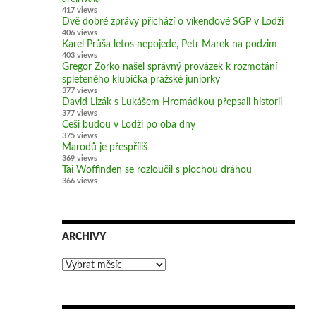
417 views
Dvě dobré zprávy přichází o víkendové SGP v Lodži
406 views
Karel Průša letos nepojede, Petr Marek na podzim
403 views
Gregor Zorko našel správný provázek k rozmotání
spleteného klubíčka pražské juniorky
377 views
David Lizák s Lukášem Hromádkou přepsali historii
377 views
Češi budou v Lodži po oba dny
375 views
Marodů je přespříliš
369 views
Tai Woffinden se rozloučil s plochou dráhou
366 views
ARCHIVY
Archivy