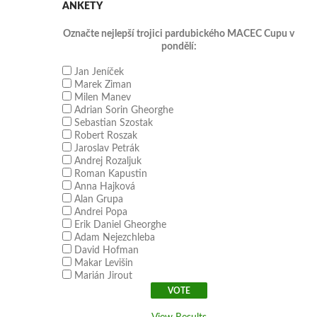
ANKETY
Označte nejlepší trojici pardubického MACEC Cupu v
pondělí:
Jan Jeníček
Marek Ziman
Milen Manev
Adrian Sorin Gheorghe
Sebastian Szostak
Robert Roszak
Jaroslav Petrák
Andrej Rozaljuk
Roman Kapustin
Anna Hajková
Alan Grupa
Andrei Popa
Erik Daniel Gheorghe
Adam Nejezchleba
David Hofman
Makar Levišin
Marián Jirout