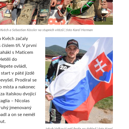
 Kvěch a Sebastian Kössler na stupních vítězů | foto Karel Herman
 Kvěch začaly
 číslem tři. V první
zahákl s Maticem
letěli do
Repete ovládl,
start v páté jízdě
evyšel. Prodíral se
o místa a nakonec
 za italskou dvojicí
aglia – Nicolas
Druhý jmenovaný
adl a on se neměl
ut.
Jakub Valkovič měl finále na dohled | foto Karel