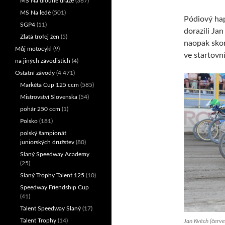
MS Na dlouhé dráze
(367)
MS Na ledě
(501)
Pódiový hap
SGP4
(11)
dorazili Jan
Zlatá trofej žen
(5)
naopak skon
Můj motocykl
(9)
ve startovní
na jiných závodištích
(4)
Ostatní závody
(4 471)
Markéta Cup 125 ccm
(585)
Mistrovství Slovenska
(54)
pohár 250 ccm
(1)
Polsko
(181)
polský šampionát
juniorských družstev
(80)
Slaný Speedway Academy
(25)
Slaný Trophy Talent 125
(10)
Speedway Friendship Cup
(41)
Talent Speedway Slaný
(17)
Talent Trophy
(14)
Jan Kvěch (červen