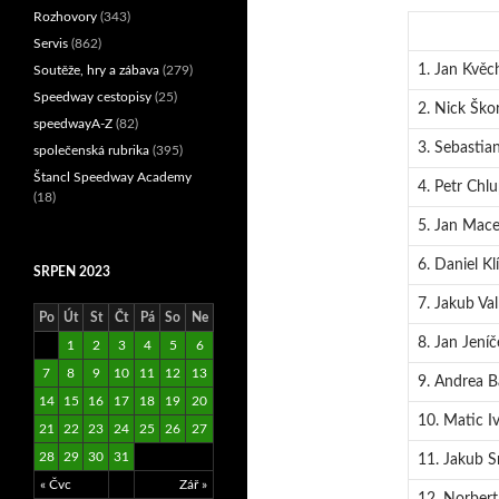
Rozhovory
(343)
Servis
(862)
1. Jan Kvěc
Soutěže, hry a zábava
(279)
Speedway cestopisy
(25)
2. Nick Ško
speedwayA-Z
(82)
3. Sebastian
společenská rubrika
(395)
Štancl Speedway Academy
4. Petr Chl
(18)
5. Jan Mace
6. Daniel K
SRPEN 2023
7. Jakub Val
Po
Út
St
Čt
Pá
So
Ne
8. Jan Jeníč
1
2
3
4
5
6
7
8
9
10
11
12
13
9. Andrea Ba
14
15
16
17
18
19
20
10. Matic I
21
22
23
24
25
26
27
28
29
30
31
11. Jakub S
« Čvc
Zář »