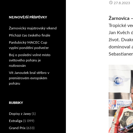
27.8.2023
Reprezentační dvojice
brala český titul!
NEJNOVĚJŠÍ PŘÍSPĚVKY
Žarnovica –
Tropické ve
Žarnovický majstrovský víkend
Jan Kvěch d
Přichází čas českého finále
život. Dvak
Pardubický MACEC Cup
dominoval a
vyplní pondělní podvečer
Sebastianem
Boj o poslední volné místo
světového poháru je
rozlosován
Vít Janoušek bral stříbro v
premiérovém evropském
poháru
RUBRIKY
Dopisy z Jawy
(1)
Extraliga
(1 099)
Grand Prix
(633)