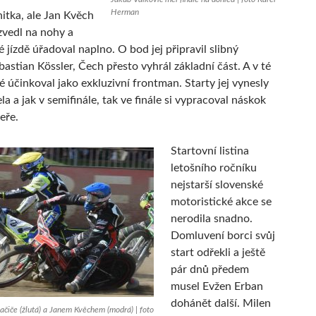
Herman
itka, ale Jan Kvěch
 zvedl na nohy a
 jízdě úřadoval naplno. O bod jej připravil slibný
astian Kössler, Čech přesto vyhrál základní část. A v té
 účinkoval jako exkluzivní frontman. Starty jej vynesly
la a jak v semifinále, tak ve finále si vypracoval náskok
eře.
Startovní listina
letošního ročníku
nejstarší slovenské
motoristické akce se
nerodila snadno.
Domluvení borci svůj
start odřekli a ještě
pár dnů předem
musel Evžen Erban
dohánět další. Milen
ačiče (žlutá) a Janem Kvěchem (modrá) | foto