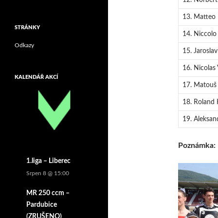
12. Norbert
13. Matteo B
STRÁNKY
14. Niccolo 
Odkazy
15. Jaroslav
16. Nicolas 
KALENDÁŘ AKCÍ
17. Matouš
18. Roland 
19. Aleksan
Poznámka:
1.liga – Liberec
Srpen 8 @ 15:00
MR 250 ccm –
Pardubice
(ZRUŠENO)