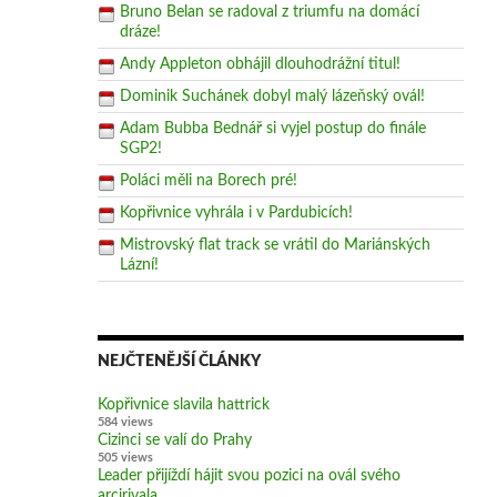
Bruno Belan se radoval z triumfu na domácí
dráze!
Andy Appleton obhájil dlouhodrážní titul!
Dominik Suchánek dobyl malý lázeňský ovál!
Adam Bubba Bednář si vyjel postup do finále
SGP2!
Poláci měli na Borech pré!
Kopřivnice vyhrála i v Pardubicích!
Mistrovský flat track se vrátil do Mariánských
Lázní!
NEJČTENĚJŠÍ ČLÁNKY
Kopřivnice slavila hattrick
584 views
Cizinci se valí do Prahy
505 views
Leader přijíždí hájit svou pozici na ovál svého
arcirivala