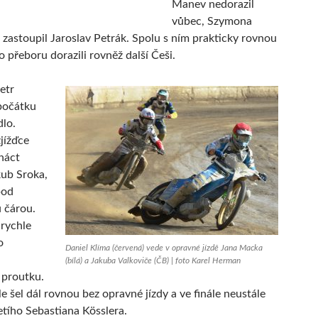
Manev nedorazil
vůbec, Szymona
zastoupil Jaroslav Petrák. Spolu s ním prakticky rovnou
o přeboru dorazili rovněž další Češi.
etr
počátku
lo.
jížďce
rnáct
ub Sroka,
pod
 čárou.
rychle
o
Daniel Klíma (červená) vede v opravné jízdě Jana Macka
(bílá) a Jakuba Valkoviče (ČB) | foto Karel Herman
 proutku.
e šel dál rovnou bez opravné jízdy a ve finále neustále
etího Sebastiana Kösslera.