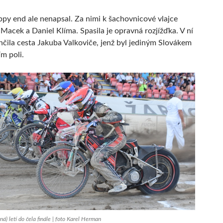
py end ale nenapsal. Za nimi k šachovnicové vlajce
 Macek a Daniel Klíma. Spasila je opravná rozjížďka. V ní
čila cesta Jakuba Valkoviče, jenž byl jediným Slovákem
m poli.
á) letí do čela finále | foto Karel Herman