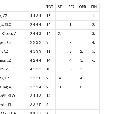
TOT
SF1
SF2
OPR
FIN
h, CZ
4 4 3 4
15
1.
1.
rja, SLO
2 4 4 4
14
1.
2.
 Kössler, A
2 4 4 3
14
2.
3.
upáč, CZ
2 2 3 2
9
2.
4.
k, CZ
4 1 3 3
11
3.
2.
5.
líma, CZ
4 2 4 4
14
4.
1.
6.
kovič, SK
4 3 1 2
10
5.
3.
ek, CZ
3 3 3 0
9
4.
4.
ttaglia, I
1 3 1 4
9
3.
F
vačič, SLO
3 4 4 3
14
–
–
roka, PL
3 3 2 F
8