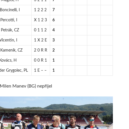
 Magosi, H
3 2 1 1
7
oncinelli, I
1 2 2 2
7
Percotti, I
X 1 2 3
6
 Petrák, CZ
0 1 1 2
4
Vicentin, I
1 X 2 E
3
 Kameník, CZ
2 0 R R
2
Kovács, H
0 0 R 1
1
der Grygolec, PL
1 E – –
1
Milen Manev (BG) nepřijel