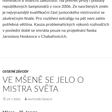
nominační a finanční záležitosti. Na přetřes přišly i podoby
republikových šampionátů v roce 2006. Ze navržených změn
je nejvýraznější kvalifikační část juniorského mistrovství se
závěrečným finále. Pro rozšíření extraligy na pět není zatím
potřebná většina. Kauza problematických výkonů rozhodčích
v poslední době se smrskla pouze na projednání fiaska
Jaroslava Hoskovce v Chabařovicích.
OSTATNÍ ZÁVODY
VE MŠENĚ SE JELO O
MISTRA SVĚTA
29.7.2005
ANTONÍN ŠKACH