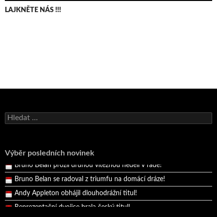
LAJKNĚTE NÁS !!!
Bruno Belan se radoval z triumfu na domácí dráze!
Andy Appleton obhájil dlouhodrážní titul!
Vyhledávání
Reprezentační dvojice brala český titul!
Pražský přebor neskrblil překvapeními!
Výběr posledních novinek
Bruno Belan prožil druhou vítěznou neděli v řadě!
Bruno Belan se radoval z triumfu na domácí dráze!
Andy Appleton obhájil dlouhodrážní titul!
Reprezentační dvojice brala český titul!