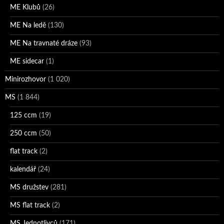
ME Klubů
(26)
ME Na ledě
(130)
ME Na travnaté dráze
(93)
ME sidecar
(1)
Minirozhovor
(1 020)
MS
(1 844)
125 ccm
(19)
250 ccm
(50)
flat track
(2)
kalendář
(24)
MS družstev
(281)
MS flat track
(2)
MS Jednotlivců
(171)