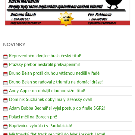
NOVINKY
Reprezentační dvojice brala český titul!
Pražský přebor neskrblil překvapeními!
Bruno Belan prožil druhou vítěznou neděli v řadě!
Bruno Belan se radoval z triumfu na domácí dráze!
Andy Appleton obhájil dlouhodrážní titul!
Dominik Suchánek dobyl malý lázeňský ovál!
Adam Bubba Bednář si vyjel postup do finále SGP2!
Poláci měli na Borech pré!
Kopřivnice vyhrála i v Pardubicích!
Mistrovský flat track se vrátil do Mariánských Lázní!