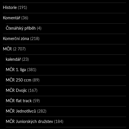
Historie
(191)
Komentář
(36)
Čtenářský příběh
(4)
Komerční zóna
(218)
MČR
(2 707)
kalendář
(23)
MČR 1. liga
(381)
MČR 250 ccm
(89)
MČR Dvojic
(167)
MČR flat track
(59)
MČR Jednotlivců
(282)
MČR Juniorských družstev
(184)