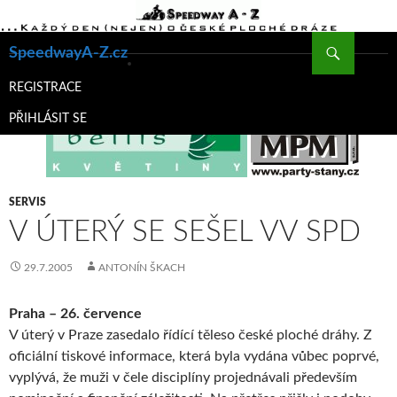
Hledat
SpeedwayA-Z.cz
PŘEJÍT
K
REGISTRACE
OBSAHU
PŘIHLÁSIT SE
WEBU
SERVIS
V ÚTERÝ SE SEŠEL VV SPD
29.7.2005
ANTONÍN ŠKACH
Praha – 26. července
V úterý v Praze zasedalo řídící těleso české ploché dráhy. Z
oficiální tiskové informace, která byla vydána vůbec poprvé,
vyplývá, že muži v čele disciplíny projednávali především