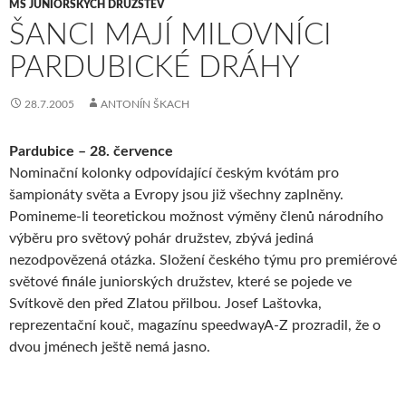
MS JUNIORSKÝCH DRUŽSTEV
ŠANCI MAJÍ MILOVNÍCI
PARDUBICKÉ DRÁHY
28.7.2005
ANTONÍN ŠKACH
Pardubice – 28. července
Nominační kolonky odpovídající českým kvótám pro
šampionáty světa a Evropy jsou již všechny zaplněny.
Pomineme-li teoretickou možnost výměny členů národního
výběru pro světový pohár družstev, zbývá jediná
nezodpovězená otázka. Složení českého týmu pro premiérové
světové finále juniorských družstev, které se pojede ve
Svítkově den před Zlatou přilbou. Josef Laštovka,
reprezentační kouč, magazínu speedwayA-Z prozradil, že o
dvou jménech ještě nemá jasno.