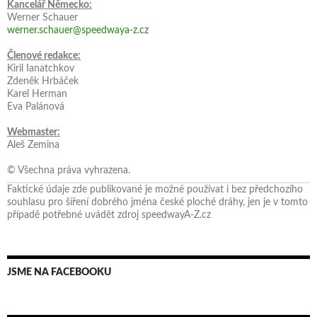
Kancelář Německo:
Werner Schauer
werner.schauer@speedwaya-z.cz
Členové redakce:
Kiril Ianatchkov
Zdeněk Hrbáček
Karel Herman
Eva Palánová
Webmaster:
Aleš Zemina
© Všechna práva vyhrazena.
Faktické údaje zde publikované je možné používat i bez předchozího
souhlasu pro šíření dobrého jména české ploché dráhy, jen je v tomto
případě potřebné uvádět zdroj speedwayA-Z.cz
JSME NA FACEBOOKU