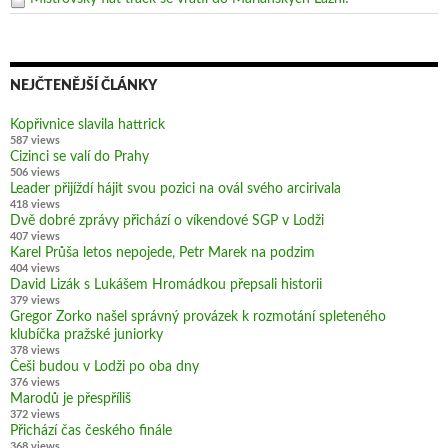
NEJČTENĚJŠÍ ČLÁNKY
Kopřivnice slavila hattrick
587 views
Cizinci se valí do Prahy
506 views
Leader přijíždí hájit svou pozici na ovál svého arcirivala
418 views
Dvě dobré zprávy přichází o víkendové SGP v Lodži
407 views
Karel Průša letos nepojede, Petr Marek na podzim
404 views
David Lizák s Lukášem Hromádkou přepsali historii
379 views
Gregor Zorko našel správný provázek k rozmotání spleteného
klubíčka pražské juniorky
378 views
Češi budou v Lodži po oba dny
376 views
Marodů je přespříliš
372 views
Přichází čas českého finále
368 views