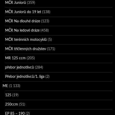
MČR Juniorů
(359)
MČR Juniorů do 19 let
(138)
MČR Na dlouhé dráze
(123)
MČR Na ledové dráze
(458)
MČR terénních motocyklů
(5)
MČR tříčlenných družstev
(171)
MR 125 ccm
(205)
přebor jednotlivců
(284)
Přebor jednotlivců/1. liga
(2)
ME
(1 133)
125
(19)
250ccm
(51)
EP 85 – 190
(2)