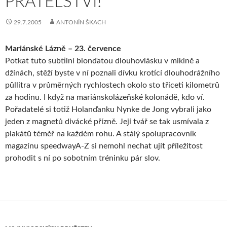
PŘÁTELSTVÍ!“
29.7.2005
ANTONÍN ŠKACH
Mariánské Lázně – 23. července
Potkat tuto subtilní blonďatou dlouhovlásku v mikině a
džínách, stěží byste v ní poznali dívku krotící dlouhodrážního
půllitra v průměrných rychlostech okolo sto třiceti kilometrů
za hodinu. I když na mariánskolázeňské kolonádě, kdo ví.
Pořadatelé si totiž Holanďanku Nynke de Jong vybrali jako
jeden z magnetů divácké přízně. Její tvář se tak usmívala z
plakátů téměř na každém rohu. A stálý spolupracovník
magazínu speedwayA-Z si nemohl nechat ujít příležitost
prohodit s ní po sobotním tréninku pár slov.