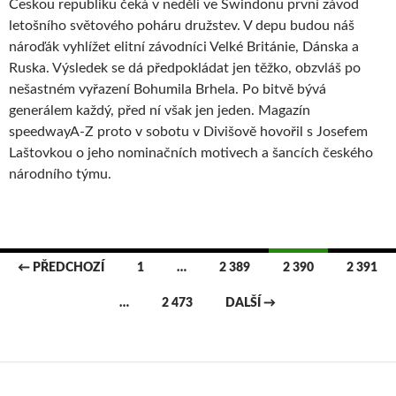
Českou republiku čeká v neděli ve Swindonu první závod
letošního světového poháru družstev. V depu budou náš
nároďák vyhlížet elitní závodníci Velké Británie, Dánska a
Ruska. Výsledek se dá předpokládat jen těžko, obzvláš po
nešastném vyřazení Bohumila Brhela. Po bitvě bývá
generálem každý, před ní však jen jeden. Magazín
speedwayA-Z proto v sobotu v Divišově hovořil s Josefem
Laštovkou o jeho nominačních motivech a šancích českého
národního týmu.
← PŘEDCHOZÍ
1
…
2 389
2 390
2 391
Navigace
…
2 473
DALŠÍ →
pro
příspěvky