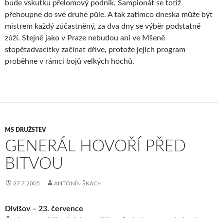
bude vskutku přelomový podnik. Šampionát se totiž
přehoupne do své druhé půle. A tak zatímco dneska může být
mistrem každý zúčastněný, za dva dny se výběr podstatně
zúží. Stejně jako v Praze nebudou ani ve Mšeně
stopětadvacítky začínat dříve, protože jejich program
proběhne v rámci bojů velkých hochů.
MS DRUŽSTEV
GENERÁL HOVOŘÍ PŘED
BITVOU
27.7.2005
ANTONÍN ŠKACH
Divišov – 23. července