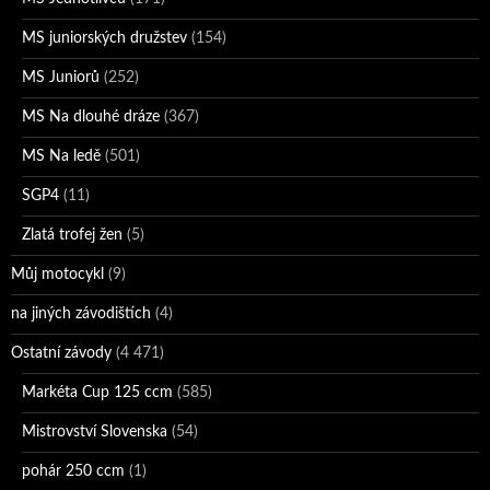
MS juniorských družstev
(154)
MS Juniorů
(252)
MS Na dlouhé dráze
(367)
MS Na ledě
(501)
SGP4
(11)
Zlatá trofej žen
(5)
Můj motocykl
(9)
na jiných závodištích
(4)
Ostatní závody
(4 471)
Markéta Cup 125 ccm
(585)
Mistrovství Slovenska
(54)
pohár 250 ccm
(1)