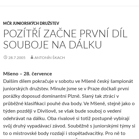
MČR JUNIORSKÝCH DRUŽSTEV
POZÍTŘÍ ZAČNE PRVNÍ DÍL
SOUBOJE NA DÁLKU
28.7.2005
ANTONÍN ŠKACH
Mšeno – 28. července
Dalším dílem pokračuje v sobotu ve Mšeně český šampionát
juniorských družstev. Minule jsme se v Praze dočkali první
porážky doposud dominantní Plzně. Slaný tak ztrácí v
průběžné klasifikaci pouhé dva body. Ve Mšeně, stejně jako o
týden později v Divišově, se však bude souboj o vedení
odehrávat na dálku. Oba rivalové si totiž postupně vybírají
svůj druhý vypadávací závod. Souběžně s juniorskými týmy si
to o mistrovské body rozdají i stopětadvacítky. Pro ně to