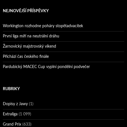
NEJNOVĚJŠÍ PŘÍSPĚVKY
Workington rozhodne poháry stopětadvacítek
První liga míří na neutrální dráhu
Žarnovický majstrovský víkend
Přichází čas českého finále
Pardubický MACEC Cup vyplní pondělní podvečer
RUBRIKY
Dopisy z Jawy
(1)
Extraliga
(1 099)
Grand Prix
(633)