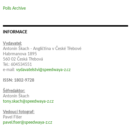
Polls Archive
INFORMACE
Vydavatel:
Antonín Škach - Angličtina v České Třebové
Habrmanova 1895
560 02 Česká Třebová
Tel.: 604534551
e-mail:
vydavatelstvi@speedwaya-z.cz
ISSN: 1802-9728
Šéfredaktor:
Antonín Škach
tony.skach@speedwaya-z.cz
Vedoucí fotograf:
Pavel Fišer
pavel.fiser@speedwaya-z.cz