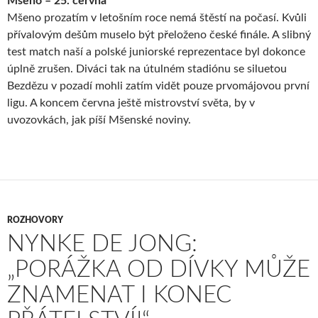
Mšeno – 25. června
Mšeno prozatím v letošním roce nemá štěstí na počasí. Kvůli
přívalovým dešům muselo být přeloženo české finále. A slibný
test match naší a polské juniorské reprezentace byl dokonce
úplně zrušen. Diváci tak na útulném stadiónu se siluetou
Bezdězu v pozadí mohli zatím vidět pouze prvomájovou první
ligu. A koncem června ještě mistrovství světa, by v
uvozovkách, jak píší Mšenské noviny.
ROZHOVORY
NYNKE DE JONG:
„PORÁŽKA OD DÍVKY MŮŽE
ZNAMENAT I KONEC