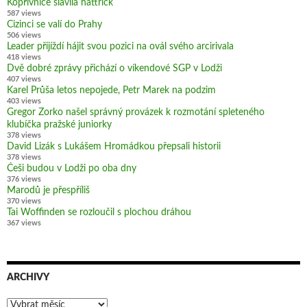
Kopřivnice slavila hattrick
587 views
Cizinci se valí do Prahy
506 views
Leader přijíždí hájit svou pozici na ovál svého arcirivala
418 views
Dvě dobré zprávy přichází o víkendové SGP v Lodži
407 views
Karel Průša letos nepojede, Petr Marek na podzim
403 views
Gregor Zorko našel správný provázek k rozmotání spleteného
klubíčka pražské juniorky
378 views
David Lizák s Lukášem Hromádkou přepsali historii
378 views
Češi budou v Lodži po oba dny
376 views
Marodů je přespříliš
370 views
Tai Woffinden se rozloučil s plochou dráhou
367 views
ARCHIVY
Archivy