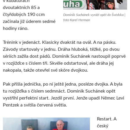
v kubaturách
dvoutaktních 85 a
čtyřdobých 190 ccm
Dominik Suchánek vyráží opět do Švédska |
foto Karel Herman
začínala již úderem sedmé
hodiny ráno.
Trénink v jedenáct. Klasicky dvakrát na ovál. A na pásku.
Závody startovaly v jednu. Dráha hluboká, těžké, po dvou
sériích zažila dost pádů. Dominik Suchánek nastoupil poprvé
v rozjížďce s číslem tři. Skvěle odstartoval, ale dráha jej
nakopala, takže otevřel své skóre dvojkou.
Pak přišla jednička, po ní ještě jedna, posléze dvojka. A byla
tu rozjížďka s číslem sedmnáct. Dominik Suchánek opět
vystřihl perfektní start. Jezdil první. Jenže upadl Němec Levi
Pentzek a svítila červená světla.
Restart. A
český