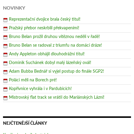
NOVINKY
Reprezentační dvojice brala český titul!
Pražský přebor neskrblil překvapeními!
Bruno Belan prožil druhou vítěznou neděli v řadě!
Bruno Belan se radoval z triumfu na domácí dráze!
Andy Appleton obhájil dlouhodrážní titul!
Dominik Suchánek dobyl malý lázeňský ovál!
Adam Bubba Bednář si vyjel postup do finále SGP2!
Poláci měli na Borech pré!
Kopřivnice vyhrála i v Pardubicích!
Mistrovský flat track se vrátil do Mariánských Lázní!
NEJČTENĚJŠÍ ČLÁNKY