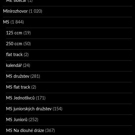
ME sidecar
(1)
Minirozhovor
(1 020)
MS
(1 844)
125 ccm
(19)
250 ccm
(50)
flat track
(2)
kalendář
(24)
MS družstev
(281)
MS flat track
(2)
MS Jednotlivců
(171)
MS juniorských družstev
(154)
MS Juniorů
(252)
MS Na dlouhé dráze
(367)