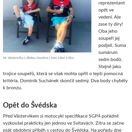
reprezentant
opět ve
vedení. Ale
zase ty díry!
Oba jeho
soupeři jej
podjeli. Suma
sumárum
Ve Västerviku s dědou Josefem | foto Libor Liška
sedm bodů.
Stejně jako
trojice soupeřů, která se však mohla opřít o lepší pomocná
kritéria. Dominik Suchánek skončil sedmý. Dva body chyběly
k bronzu.
Opět do Švédska
Před Västervikem si motocykl specifikace SGP4 pořádně
vyzkoušel prakticky jen jednou ve Svitavách. Zítra se začne
psát obdobný příběh s cestou do Švédska. Na pořadu dne