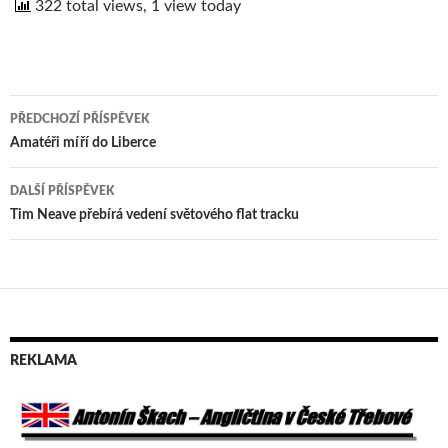
322 total views, 1 view today
PŘEDCHOZÍ PŘÍSPĚVEK
Navigace
Amatéři míří do Liberce
pro
DALŠÍ PŘÍSPĚVEK
příspěvek
Tim Neave přebírá vedení světového flat tracku
REKLAMA