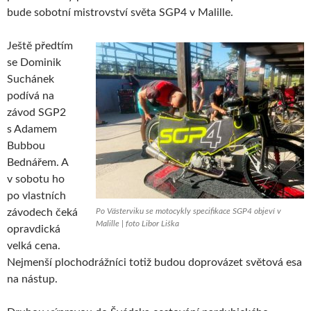
bude sobotní mistrovství světa SGP4 v Malille.
Ještě předtím
se Dominik
Suchánek
podívá na
závod SGP2
s Adamem
Bubbou
Bednářem. A
v sobotu ho
po vlastních
závodech čeká
Po Västerviku se motocykly specifikace SGP4 objeví v
Malille | foto Libor Liška
opravdická
velká cena.
Nejmenší plochodrážníci totiž budou doprovázet světová esa
na nástup.