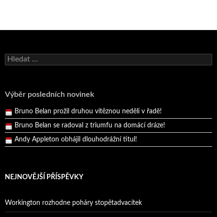
Bruno Belan se radoval z triumfu na domácí dráze!
Andy Appleton obhájil dlouhodrážní titul!
Vyhledávání
Reprezentační dvojice brala český titul!
Pražský přebor neskrblil překvapeními!
Výběr posledních novinek
Bruno Belan prožil druhou vítěznou neděli v řadě!
Bruno Belan se radoval z triumfu na domácí dráze!
Andy Appleton obhájil dlouhodrážní titul!
Reprezentační dvojice brala český titul!
NEJNOVĚJŠÍ PŘÍSPĚVKY
Workington rozhodne poháry stopětadvacítek