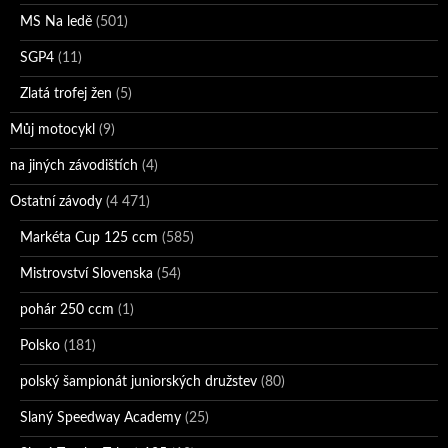
MS Na ledě
(501)
SGP4
(11)
Zlatá trofej žen
(5)
Můj motocykl
(9)
na jiných závodištích
(4)
Ostatní závody
(4 471)
Markéta Cup 125 ccm
(585)
Mistrovství Slovenska
(54)
pohár 250 ccm
(1)
Polsko
(181)
polský šampionát juniorských družstev
(80)
Slaný Speedway Academy
(25)