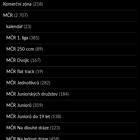
Komerční zóna
(218)
MČR
(2 707)
kalendář
(23)
MČR 1. liga
(381)
MČR 250 ccm
(89)
MČR Dvojic
(167)
MČR flat track
(59)
MČR Jednotlivců
(282)
MČR Juniorských družstev
(184)
MČR Juniorů
(359)
MČR Juniorů do 19 let
(138)
MČR Na dlouhé dráze
(123)
MČR Na ledové dráze
(458)