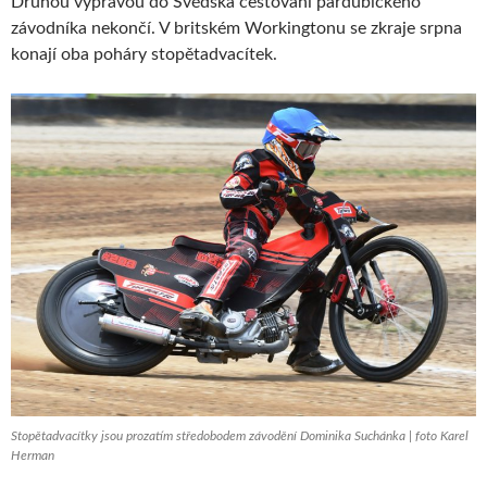
Druhou výpravou do Švédska cestování pardubického
závodníka nekončí. V britském Workingtonu se zkraje srpna
konají oba poháry stopětadvacítek.
Stopětadvacítky jsou prozatím středobodem závodění Dominika Suchánka | foto Karel
Herman