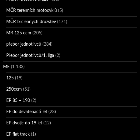
MČR terénních motocyklů
(5)
MČR tříčlenných družstev
(171)
MR 125 ccm
(205)
přebor jednotlivců
(284)
Přebor jednotlivců/1. liga
(2)
ME
(1 133)
125
(19)
250ccm
(51)
EP 85 – 190
(2)
EP do devatenácti let
(23)
EP dvojic do 19 let
(12)
EP flat track
(1)