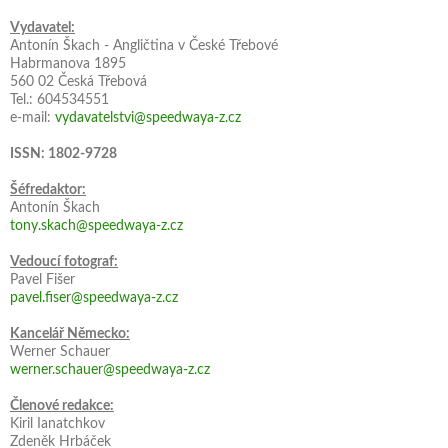
Vydavatel:
Antonín Škach - Angličtina v České Třebové
Habrmanova 1895
560 02 Česká Třebová
Tel.: 604534551
e-mail:
vydavatelstvi@speedwaya-z.cz
ISSN: 1802-9728
Šéfredaktor:
Antonín Škach
tony.skach@speedwaya-z.cz
Vedoucí fotograf:
Pavel Fišer
pavel.fiser@speedwaya-z.cz
Kancelář Německo:
Werner Schauer
werner.schauer@speedwaya-z.cz
Členové redakce:
Kiril Ianatchkov
Zdeněk Hrbáček