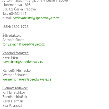
Antonín Škach - Angličtina v České Třebové
Habrmanova 1895
560 02 Česká Třebová
Tel.: 604534551
e-mail:
vydavatelstvi@speedwaya-z.cz
ISSN: 1802-9728
Šéfredaktor:
Antonín Škach
tony.skach@speedwaya-z.cz
Vedoucí fotograf:
Pavel Fišer
pavel.fiser@speedwaya-z.cz
Kancelář Německo:
Werner Schauer
werner.schauer@speedwaya-z.cz
Členové redakce:
Kiril Ianatchkov
Zdeněk Hrbáček
Karel Herman
Eva Palánová