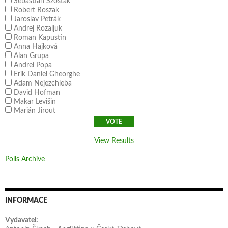
Sebastian Szostak
Robert Roszak
Jaroslav Petrák
Andrej Rozaljuk
Roman Kapustin
Anna Hajková
Alan Grupa
Andrei Popa
Erik Daniel Gheorghe
Adam Nejezchleba
David Hofman
Makar Levišin
Marián Jirout
View Results
Polls Archive
INFORMACE
Vydavatel: