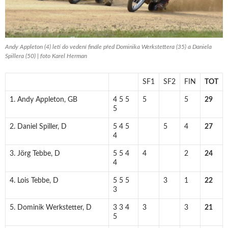
Andy Appleton (4) letí do vedení finále před Dominika Werkstettera (35) a Daniela
Spillera (50) | foto Karel Herman
SF1
SF2
FIN
TOT
1. Andy Appleton, GB
4 5 5
5
5
29
5
2. Daniel Spiller, D
5 4 5
5
4
27
4
3. Jörg Tebbe, D
5 5 4
4
2
24
4
4. Lois Tebbe, D
5 5 5
3
1
22
3
5. Dominik Werkstetter, D
3 3 4
3
3
21
5