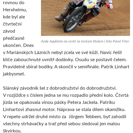
rovnou do
Herxheimu,
kde byl ale
čtvrteční
závod
předčasně
Andy Appleton na cestě za českým titulem | foto Pavel Fišer
ukončen. Dnes
v Mariánských Lázních nebyl zcela ve své kůži. Navíc řešil
klíče zabouchnuté uvnitř dodávky. Osudu se postavil čelem.
Pravidelně sbíral bodíky. A skončil v semifinále. Patrik Linhart
jakbysmet.
Slánský závodník šel z dobrodružství do dobrodružství.
V rozjížďce s číslem jedna se mu rozpadlo přední kolo. Čtvrtá
jízda se opakovala vinou pásky Petera Jackela. Patriku
Linhartovi zhasnul motor. Náprava se stala dílem okamžiku.
V repete udržel druhé místo za Jörgem Tebbem, byť zahodil
všechny strhávačky a trať před sebou sledoval jen malou
škvírkou.