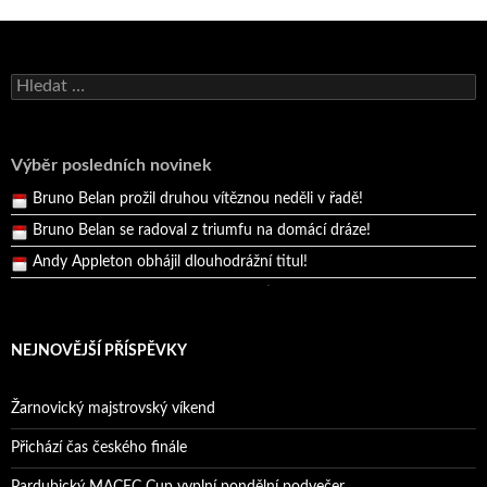
Bruno Belan se radoval z triumfu na domácí dráze!
Andy Appleton obhájil dlouhodrážní titul!
Vyhledávání
Reprezentační dvojice brala český titul!
Pražský přebor neskrblil překvapeními!
Výběr posledních novinek
Bruno Belan prožil druhou vítěznou neděli v řadě!
Bruno Belan se radoval z triumfu na domácí dráze!
Andy Appleton obhájil dlouhodrážní titul!
Reprezentační dvojice brala český titul!
NEJNOVĚJŠÍ PŘÍSPĚVKY
Žarnovický majstrovský víkend
Přichází čas českého finále
Pardubický MACEC Cup vyplní pondělní podvečer