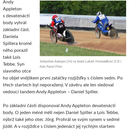
Andy
Appleton
s devatenácti
body vyhrál
základní část.
Daniela
Spillera kromě
něho porazil
také Lois
Sebastian Adorjan (34) se brání Lukáši Hromádkovi (13) |
Tebbe. Syn
foto Pavel Fišer
slavného otce
ho objel vnějškem první zatáčky rozjížďky s číslem sedm. Po
třech startech byl neporažený. V závěru ale len sledoval
vedoucí tandem Andy Appleton – Daniel Spiller.
Po základní části disponoval Andy Appleton devatenácti
body. O jeden méně měli nejen Daniel Spiller a Lois Tebbe,
nýbrž také jeho otec Jörg. Prohrál se svým synem v sedmé
jízdě. A v rozjížďce s číslem jedenáct jej rychlým startem