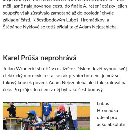
měli jasně nalajnovanou cestu do finále A. řešení otázky jejich
soupeře však zůstávalo zamotané až do poslední chvíle
základní části. K šestibodovým Luboši Hromádkovi a
Štěpánce Nyklové se totiž přidal také Adam Nejezchleba.
Karel Průša neprohrává
Julian Wronecki si totiž v rozjížďce s číslem devět vypnul svůj
elektrický motocykl a stal se tak prvním borcem, jemuž se
takový kousek povedl. Adam Nejezchleba ale i tak kraloval na
čele. Po průjezdu cílem z něj byl také šestibodový.
Luboš
Hromádka
udělal pro
áčko absolutní