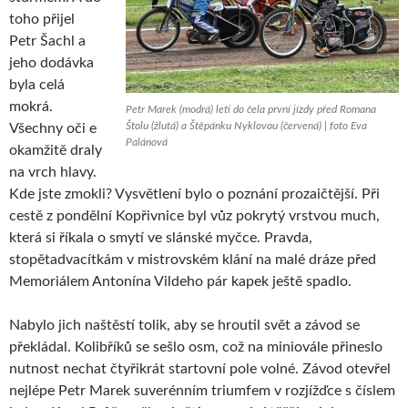
toho přijel
Petr Šachl a
jeho dodávka
byla celá
mokrá.
Petr Marek (modrá) letí do čela první jízdy před Romana
Štolu (žlutá) a Štěpánku Nyklovou (červená) | foto Eva
Všechny oči e
Palánová
okamžitě draly
na vrch hlavy.
Kde jste zmokli? Vysvětlení bylo o poznání prozaičtější. Při
cestě z pondělní Kopřivnice byl vůz pokrytý vrstvou much,
která si říkala o smytí ve slánské myčce. Pravda,
stopětadvacítkám v mistrovském klání na malé dráze před
Memoriálem Antonína Vildeho pár kapek ještě spadlo.
Nabylo jich naštěstí tolik, aby se hroutil svět a závod se
překládal. Kolibříků se sešlo osm, což na miniovále přineslo
nutnost nechat čtyřikrát startovní pole volné. Závod otevřel
nejlépe Petr Marek suverénním triumfem v rozjížďce s číslem