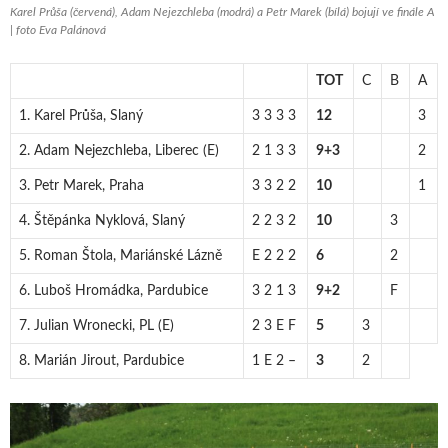
Karel Průša (červená), Adam Nejezchleba (modrá) a Petr Marek (bílá) bojují ve finále A
| foto Eva Palánová
TOT
C
B
A
1. Karel Průša, Slaný
3 3 3 3
12
3
2. Adam Nejezchleba, Liberec (E)
2 1 3 3
9+3
2
3. Petr Marek, Praha
3 3 2 2
10
1
4. Štěpánka Nyklová, Slaný
2 2 3 2
10
3
5. Roman Štola, Mariánské Lázně
E 2 2 2
6
2
6. Luboš Hromádka, Pardubice
3 2 1 3
9+2
F
7. Julian Wronecki, PL (E)
2 3 E F
5
3
8. Marián Jirout, Pardubice
1 E 2 –
3
2