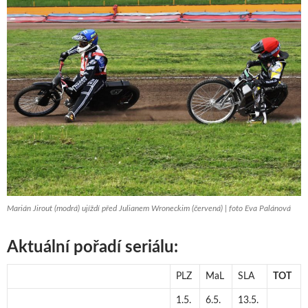
Marián Jirout (modrá) ujíždí před Julianem Wroneckim (červená) | foto Eva Palánová
Aktuální pořadí seriálu:
PLZ
MaL
SLA
TOT
1.5.
6.5.
13.5.