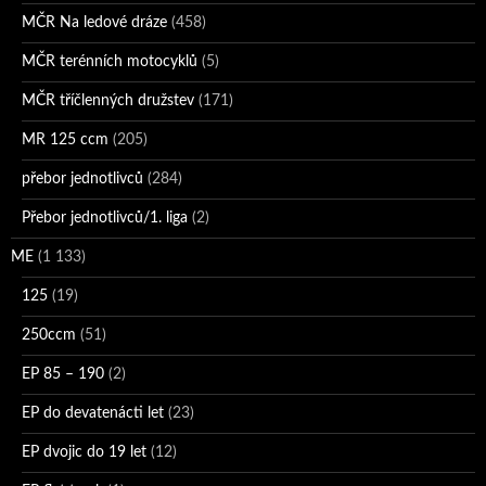
MČR Na ledové dráze
(458)
MČR terénních motocyklů
(5)
MČR tříčlenných družstev
(171)
MR 125 ccm
(205)
přebor jednotlivců
(284)
Přebor jednotlivců/1. liga
(2)
ME
(1 133)
125
(19)
250ccm
(51)
EP 85 – 190
(2)
EP do devatenácti let
(23)
EP dvojic do 19 let
(12)