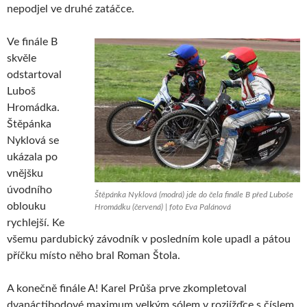
nepodjel ve druhé zatáčce.
Ve finále B
skvěle
odstartoval
Luboš
Hromádka.
Štěpánka
Nyklová se
ukázala po
vnějšku
úvodního
Štěpánka Nyklová (modrá) jde do čela finále B před Luboše
oblouku
Hromádku (červená) | foto Eva Palánová
rychlejší. Ke
všemu pardubický závodník v posledním kole upadl a pátou
příčku místo něho bral Roman Štola.
A konečně finále A! Karel Průša prve zkompletoval
dvanáctibodové maximum velkým sólem v rozjížďce s číslem