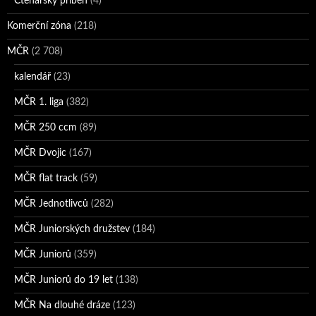
Čtenářský příběh
(4)
Komerční zóna
(218)
MČR
(2 708)
kalendář
(23)
MČR 1. liga
(382)
MČR 250 ccm
(89)
MČR Dvojic
(167)
MČR flat track
(59)
MČR Jednotlivců
(282)
MČR Juniorských družstev
(184)
MČR Juniorů
(359)
MČR Juniorů do 19 let
(138)
MČR Na dlouhé dráze
(123)