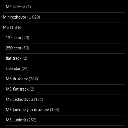
ME sidecar
(1)
Minirozhovor
(1 020)
MS
(1 846)
125 ccm
(20)
250 ccm
(50)
flat track
(2)
kalendář
(24)
MS družstev
(282)
MS flat track
(2)
MS Jednotlivců
(171)
MS juniorských družstev
(154)
MS Juniorů
(252)