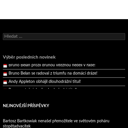
Bruno Belan se radoval z triumfu na domácí dráze!
Andy Appleton obhájil dlouhodrážní titul!
Vyhledávání
Reprezentační dvojice brala český titul!
Pražský přebor neskrblil překvapeními!
Výběr posledních novinek
Bruno Belan prožil druhou vítěznou neděli v řadě!
Bruno Belan se radoval z triumfu na domácí dráze!
Andy Appleton obhájil dlouhodrážní titul!
Reprezentační dvojice brala český titul!
NEJNOVĚJŠÍ PŘÍSPĚVKY
Bartosz Bartkowiak nenašel přemožitele ve světovém poháru
stopětadvacítek