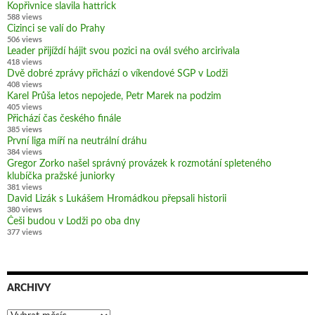
Kopřivnice slavila hattrick
588 views
Cizinci se valí do Prahy
506 views
Leader přijíždí hájit svou pozici na ovál svého arcirivala
418 views
Dvě dobré zprávy přichází o víkendové SGP v Lodži
408 views
Karel Průša letos nepojede, Petr Marek na podzim
405 views
Přichází čas českého finále
385 views
První liga míří na neutrální dráhu
384 views
Gregor Zorko našel správný provázek k rozmotání spleteného
klubíčka pražské juniorky
381 views
David Lizák s Lukášem Hromádkou přepsali historii
380 views
Češi budou v Lodži po oba dny
377 views
ARCHIVY