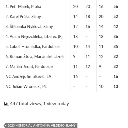
1. Petr Marek, Praha
20
20
16
56
2. Karel Průša, Slaný
14
18
20
52
3. Štěpánka Nyklová, Slaný
12
16
14
42
4. Adam Nejezchleba, Liberec (E)
18
–
18
36
5. Luboš Hromádka, Pardubice
10
14
11
35
6. Roman Štola, Mariánské Lázně
9
11
12
32
7. Marián Jirout, Pardubice
11
12
9
32
NC Andžejs Smulkevič, LAT
16
–
–
16
NC Julian Wronecki, PL
–
–
10
10
447 total views, 1 view today
2023 MEMORIÁL ANTONÍNA VILDEHO SLANÝ