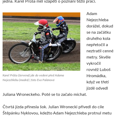
jedna. Karel Průša měl vzápětí o poznání těžší práci.
Adam
Nejezchleba
dorážel, dokud
se na začátku
druhého kola
nepřetočil a
neztratil cenné
metry. Skvěle
vykročil
rovněž Luboš
Karel Průša (červená) jde do vedení před Adama
Hromádka,
Nejezchlebu (modrá) | foto Eva Palánová
když ve třetí
jízdě odvedl
Juliana Wroneckeho. Poté se to začalo míchat.
Čtvrtá jízda přinesla šok. Julian Wronecki přivedl do cíle
Štěpánku Nyklovou, kdežto Adam Nejezchleba protnul metu