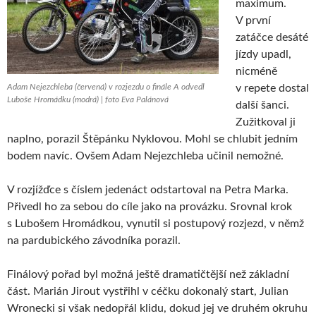
maximum.
V první
zatáčce desáté
jízdy upadl,
nicméně
Adam Nejezchleba (červená) v rozjezdu o finále A odvedl
v repete dostal
Luboše Hromádku (modrá) | foto Eva Palánová
další šanci.
Zužitkoval ji
naplno, porazil Štěpánku Nyklovou. Mohl se chlubit jedním
bodem navíc. Ovšem Adam Nejezchleba učinil nemožné.
V rozjížďce s číslem jedenáct odstartoval na Petra Marka.
Přivedl ho za sebou do cíle jako na provázku. Srovnal krok
s Lubošem Hromádkou, vynutil si postupový rozjezd, v němž
na pardubického závodníka porazil.
Finálový pořad byl možná ještě dramatičtější než základní
část. Marián Jirout vystřihl v céčku dokonalý start, Julian
Wronecki si však nedopřál klidu, dokud jej ve druhém okruhu