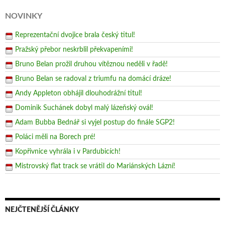
NOVINKY
Reprezentační dvojice brala český titul!
Pražský přebor neskrblil překvapeními!
Bruno Belan prožil druhou vítěznou neděli v řadě!
Bruno Belan se radoval z triumfu na domácí dráze!
Andy Appleton obhájil dlouhodrážní titul!
Dominik Suchánek dobyl malý lázeňský ovál!
Adam Bubba Bednář si vyjel postup do finále SGP2!
Poláci měli na Borech pré!
Kopřivnice vyhrála i v Pardubicích!
Mistrovský flat track se vrátil do Mariánských Lázní!
NEJČTENĚJŠÍ ČLÁNKY