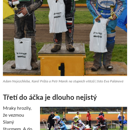
Adam Nejezchleba, Karel Průša a Petr Marek na stupních vítězů | foto Eva Palánová
Třetí do áčka je dlouho nejistý
Mraky hrozily,
že vezmou
Slaný
šturmem. A do