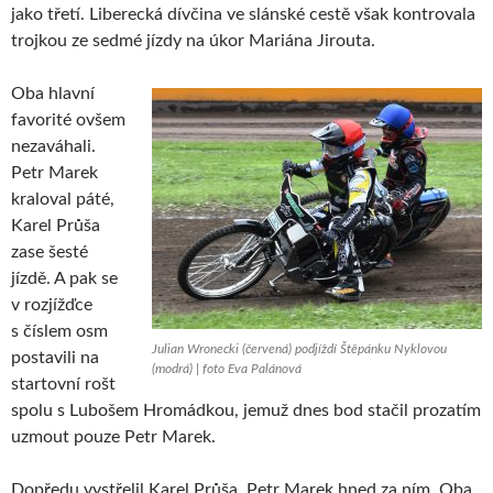
jako třetí. Liberecká dívčina ve slánské cestě však kontrovala
trojkou ze sedmé jízdy na úkor Mariána Jirouta.
Oba hlavní
favorité ovšem
nezaváhali.
Petr Marek
kraloval páté,
Karel Průša
zase šesté
jízdě. A pak se
v rozjížďce
s číslem osm
Julian Wronecki (červená) podjíždí Štěpánku Nyklovou
postavili na
(modrá) | foto Eva Palánová
startovní rošt
spolu s Lubošem Hromádkou, jemuž dnes bod stačil prozatím
uzmout pouze Petr Marek.
Dopředu vystřelil Karel Průša. Petr Marek hned za ním. Oba