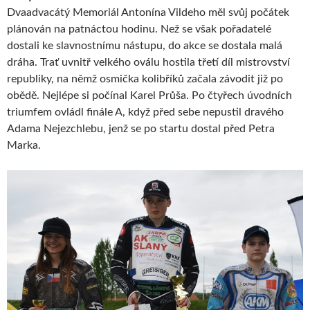
Dvaadvacátý Memoriál Antonína Vildeho měl svůj počátek
plánován na patnáctou hodinu. Než se však pořadatelé
dostali ke slavnostnímu nástupu, do akce se dostala malá
dráha. Trať uvnitř velkého oválu hostila třetí díl mistrovství
republiky, na němž osmička kolibříků začala závodit již po
obědě. Nejlépe si počínal Karel Průša. Po čtyřech úvodních
triumfem ovládl finále A, když před sebe nepustil dravého
Adama Nejezchlebu, jenž se po startu dostal před Petra
Marka.