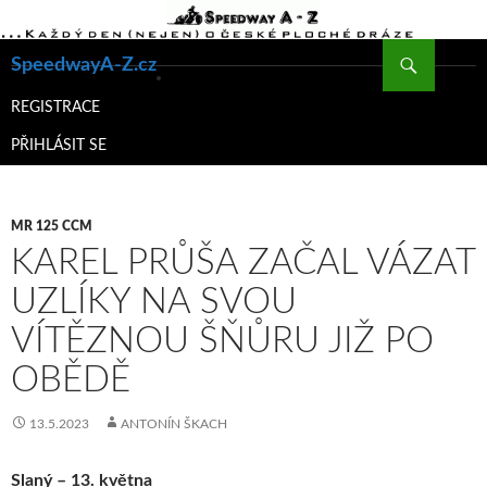
Hledat
SpeedwayA-Z.cz
PŘEJÍT
K
REGISTRACE
OBSAHU
PŘIHLÁSIT SE
WEBU
MR 125 CCM
KAREL PRŮŠA ZAČAL VÁZAT
UZLÍKY NA SVOU
VÍTĚZNOU ŠŇŮRU JIŽ PO
OBĚDĚ
13.5.2023
ANTONÍN ŠKACH
Slaný – 13. května