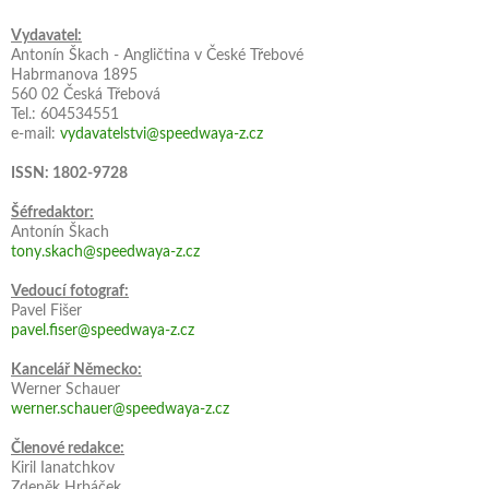
Vydavatel:
Antonín Škach - Angličtina v České Třebové
Habrmanova 1895
560 02 Česká Třebová
Tel.: 604534551
e-mail:
vydavatelstvi@speedwaya-z.cz
ISSN: 1802-9728
Šéfredaktor:
Antonín Škach
tony.skach@speedwaya-z.cz
Vedoucí fotograf:
Pavel Fišer
pavel.fiser@speedwaya-z.cz
Kancelář Německo:
Werner Schauer
werner.schauer@speedwaya-z.cz
Členové redakce:
Kiril Ianatchkov
Zdeněk Hrbáček