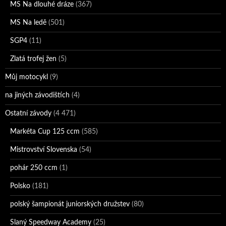
MS Na dlouhé dráze
(367)
MS Na ledě
(501)
SGP4
(11)
Zlatá trofej žen
(5)
Můj motocykl
(9)
na jiných závodištích
(4)
Ostatní závody
(4 471)
Markéta Cup 125 ccm
(585)
Mistrovství Slovenska
(54)
pohár 250 ccm
(1)
Polsko
(181)
polský šampionát juniorských družstev
(80)
Slaný Speedway Academy
(25)