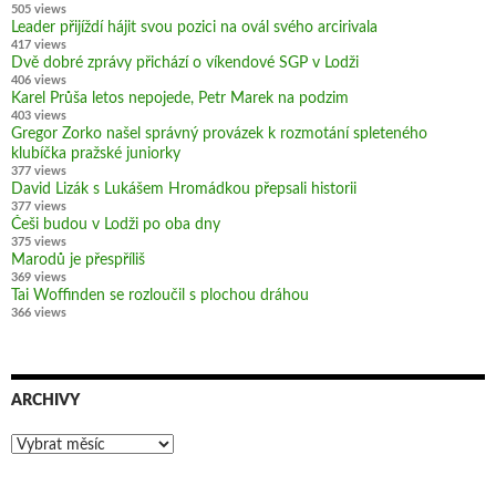
505 views
Leader přijíždí hájit svou pozici na ovál svého arcirivala
417 views
Dvě dobré zprávy přichází o víkendové SGP v Lodži
406 views
Karel Průša letos nepojede, Petr Marek na podzim
403 views
Gregor Zorko našel správný provázek k rozmotání spleteného
klubíčka pražské juniorky
377 views
David Lizák s Lukášem Hromádkou přepsali historii
377 views
Češi budou v Lodži po oba dny
375 views
Marodů je přespříliš
369 views
Tai Woffinden se rozloučil s plochou dráhou
366 views
ARCHIVY
Archivy