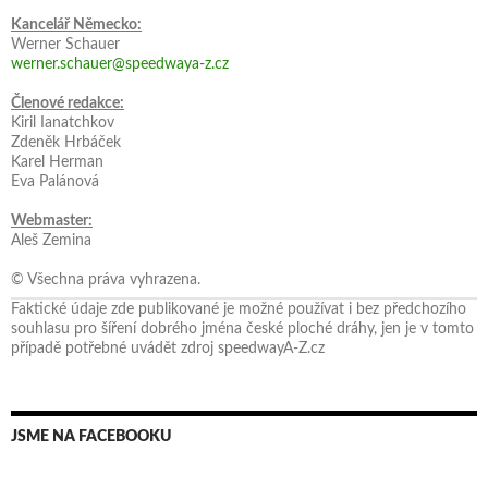
Kancelář Německo:
Werner Schauer
werner.schauer@speedwaya-z.cz
Členové redakce:
Kiril Ianatchkov
Zdeněk Hrbáček
Karel Herman
Eva Palánová
Webmaster:
Aleš Zemina
© Všechna práva vyhrazena.
Faktické údaje zde publikované je možné používat i bez předchozího
souhlasu pro šíření dobrého jména české ploché dráhy, jen je v tomto
případě potřebné uvádět zdroj speedwayA-Z.cz
JSME NA FACEBOOKU