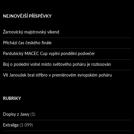
Pražský přebor neskrblil překvapeními!
Bruno Belan prožil druhou vítěznou neděli v řadě!
NEJNOVĚJŠÍ PŘÍSPĚVKY
Bruno Belan se radoval z triumfu na domácí dráze!
Andy Appleton obhájil dlouhodrážní titul!
Žarnovický majstrovský víkend
Reprezentační dvojice brala český titul!
Přichází čas českého finále
Pardubický MACEC Cup vyplní pondělní podvečer
Boj o poslední volné místo světového poháru je rozlosován
Vít Janoušek bral stříbro v premiérovém evropském poháru
RUBRIKY
Dopisy z Jawy
(1)
Extraliga
(1 099)