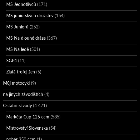
MS Jednotlivců
(171)
MS juniorských družstev
(154)
MS Juniorů
(252)
MS Na dlouhé dráze
(367)
MS Na ledě
(501)
SGP4
(11)
Zlatá trofej žen
(5)
Můj motocykl
(9)
na jiných závodištích
(4)
Ostatní závody
(4 471)
Markéta Cup 125 ccm
(585)
Mistrovství Slovenska
(54)
pohár 250 ccm
(1)