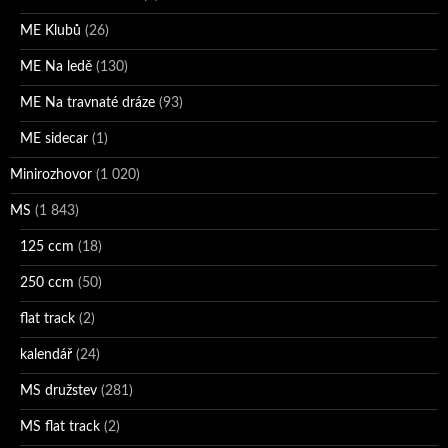
ME Klubů
(26)
ME Na ledě
(130)
ME Na travnaté dráze
(93)
ME sidecar
(1)
Minirozhovor
(1 020)
MS
(1 843)
125 ccm
(18)
250 ccm
(50)
flat track
(2)
kalendář
(24)
MS družstev
(281)
MS flat track
(2)