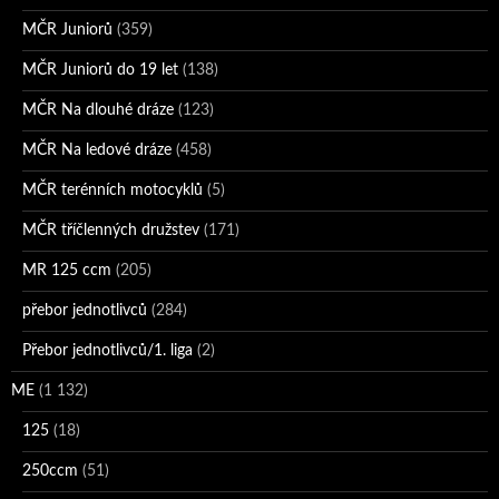
MČR Juniorů
(359)
MČR Juniorů do 19 let
(138)
MČR Na dlouhé dráze
(123)
MČR Na ledové dráze
(458)
MČR terénních motocyklů
(5)
MČR tříčlenných družstev
(171)
MR 125 ccm
(205)
přebor jednotlivců
(284)
Přebor jednotlivců/1. liga
(2)
ME
(1 132)
125
(18)
250ccm
(51)