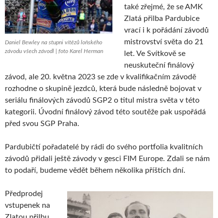
také zřejmé, že se AMK
Zlatá přilba Pardubice
vrací i k pořádání závodů
mistrovství světa do 21
Daniel Bewley na stupni vítězů loňského
závodu všech závodl | foto Karel Herman
let. Ve Svítkově se
neuskuteční finálový
závod, ale 20. května 2023 se zde v kvalifikačním závodě
rozhodne o skupině jezdců, která bude následně bojovat v
seriálu finálových závodů SGP2 o titul mistra světa v této
kategorii. Úvodní finálový závod této soutěže pak uspořádá
před svou SGP Praha.
Pardubičtí pořadatelé by rádi do svého portfolia kvalitních
závodů přidali ještě závody v gesci FIM Europe. Zdali se nám
to podaří, budeme vědět během několika příštích dní.
Předprodej
vstupenek na
Zlatou přilbu