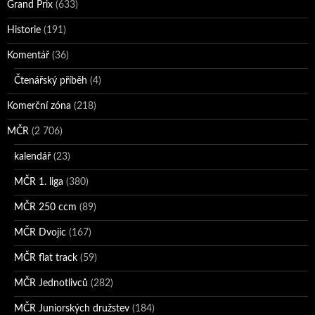
Grand Prix
(633)
Historie
(191)
Komentář
(36)
Čtenářský příběh
(4)
Komerční zóna
(218)
MČR
(2 706)
kalendář
(23)
MČR 1. liga
(380)
MČR 250 ccm
(89)
MČR Dvojic
(167)
MČR flat track
(59)
MČR Jednotlivců
(282)
MČR Juniorských družstev
(184)