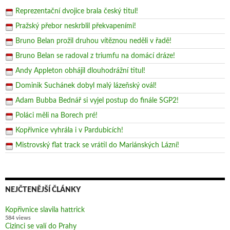
Reprezentační dvojice brala český titul!
Pražský přebor neskrblil překvapeními!
Bruno Belan prožil druhou vítěznou neděli v řadě!
Bruno Belan se radoval z triumfu na domácí dráze!
Andy Appleton obhájil dlouhodrážní titul!
Dominik Suchánek dobyl malý lázeňský ovál!
Adam Bubba Bednář si vyjel postup do finále SGP2!
Poláci měli na Borech pré!
Kopřivnice vyhrála i v Pardubicích!
Mistrovský flat track se vrátil do Mariánských Lázní!
NEJČTENĚJŠÍ ČLÁNKY
Kopřivnice slavila hattrick
584 views
Cizinci se valí do Prahy