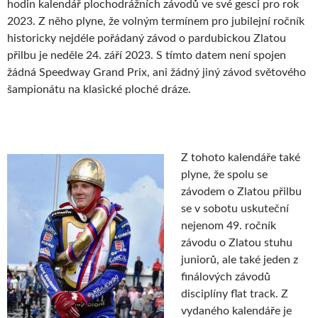
hodin kalendář plochodrážních závodů ve své gesci pro rok
2023. Z něho plyne, že volným termínem pro jubilejní ročník
historicky nejdéle pořádaný závod o pardubickou Zlatou
přilbu je neděle 24. září 2023. S tímto datem není spojen
žádná Speedway Grand Prix, ani žádný jiný závod světového
šampionátu na klasické ploché dráze.
Z tohoto kalendáře také
plyne, že spolu se
závodem o Zlatou přilbu
se v sobotu uskuteční
nejenom 49. ročník
závodu o Zlatou stuhu
juniorů, ale také jeden z
finálových závodů
disciplíny flat track. Z
vydaného kalendáře je