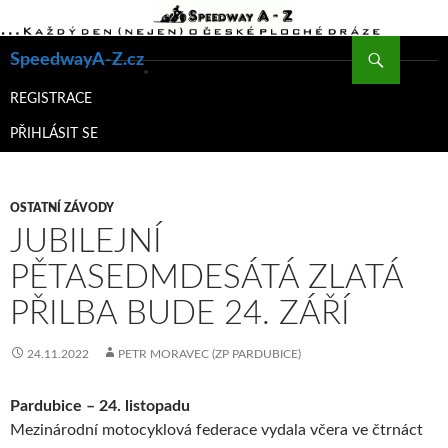
Hledat
SpeedwayA-Z.cz
PŘEJÍT
K
REGISTRACE
OBSAHU
PŘIHLÁSIT SE
WEBU
OSTATNÍ ZÁVODY
JUBILEJNÍ
PĚTASEDMDESÁTÁ ZLATÁ
PŘILBA BUDE 24. ZÁŘÍ
24.11.2022
PETR MORAVEC (ZP PARDUBICE)
Pardubice – 24. listopadu
Mezinárodní motocyklová federace vydala včera ve čtrnáct