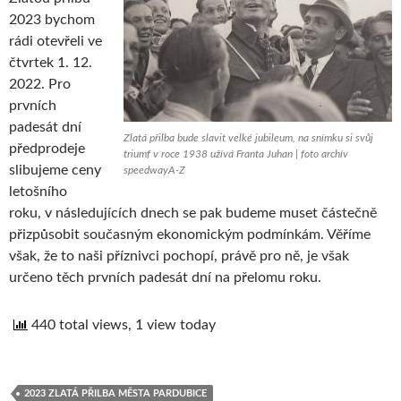
2023 bychom
rádi otevřeli ve
čtvrtek 1. 12.
2022. Pro
prvních
padesát dní
Zlatá přilba bude slavit velké jubileum, na snímku si svůj
předprodeje
triumf v roce 1938 užívá Franta Juhan | foto archív
slibujeme ceny
speedwayA-Z
letošního
roku, v následujících dnech se pak budeme muset částečně
přizpůsobit současným ekonomickým podmínkám. Věříme
však, že to naši příznivci pochopí, právě pro ně, je však
určeno těch prvních padesát dní na přelomu roku.
440 total views, 1 view today
2023 ZLATÁ PŘILBA MĚSTA PARDUBICE