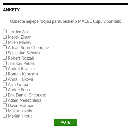
ANKETY
Označte nejlepší trojici pardubického MACEC Cupu v pondělí:
Jan Jeníček
Marek Ziman
Milen Manev
Adrian Sorin Gheorghe
Sebastian Szostak
Robert Roszak
Jaroslav Petrák
Andrej Rozaljuk
Roman Kapustin
Anna Hajková
Alan Grupa
Andrei Popa
Erik Daniel Gheorghe
Adam Nejezchleba
David Hofman
Makar Levišin
Marián Jirout