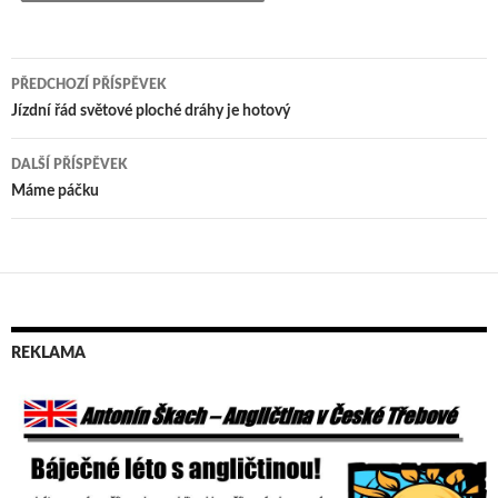
PŘEDCHOZÍ PŘÍSPĚVEK
Navigace
Jízdní řád světové ploché dráhy je hotový
pro
DALŠÍ PŘÍSPĚVEK
příspěvek
Máme páčku
REKLAMA