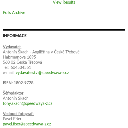
View Results
Polls Archive
INFORMACE
Vydavatel:
Antonín Škach - Angličtina v České Třebové
Habrmanova 1895
560 02 Česká Třebová
Tel.: 604534551
e-mail:
vydavatelstvi@speedwaya-z.cz
ISSN: 1802-9728
Šéfredaktor:
Antonín Škach
tony.skach@speedwaya-z.cz
Vedoucí fotograf:
Pavel Fišer
pavel.fiser@speedwaya-z.cz