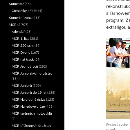
Komentář
(36)
rekonstrukc
Čtenářský příběh
(4)
s Tarnowem 
Komerční zóna
(218)
program. Za
MČR
(2 707)
extraligou 
kalendář
(23)
MČR 1. liga
(381)
MČR 250 ccm
(89)
MČR Dvojic
(167)
MČR flat track
(59)
MČR Jednotlivců
(282)
MČR Juniorských družstev
(184)
MČR Juniorů
(359)
MČR Juniorů do 19 let
(138)
MČR Na dlouhé dráze
(123)
MČR Na ledové dráze
(458)
MČR terénních motocyklů
(5)
Finálový souboj 
MČR tříčlenných družstev
sedadel