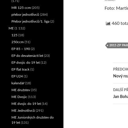
(171)
MR 125 ccm
(205)
Foto: Marti
přebor jednotlivců
(284)
Přebor jednotlivců/1. liga
(2)
460 tota
ME
(1 132)
125
(18)
250ccm
(51)
2015 ZP PA
EP 85 – 190
(2)
EP do devatenácti let
(23)
EP dvojic do 19 let
(12)
EP flat track
(1)
PŘEDCHO
Nav
Nový roz
EP U24
(1)
kalendář
(18)
pro
ME družstev
(35)
DALŠÍ P
přís
Jan Bohá
ME Dvojic
(113)
ME dvojic do 19 let
(14)
ME Jednotlivců
(291)
ME Juniorských družstev do
19 let
(131)