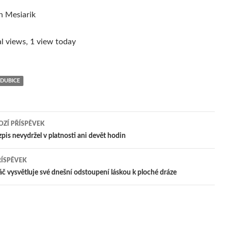
n Mesiarik
l views, 1 view today
RDUBICE
ZÍ PŘÍSPĚVEK
igace
pis nevydržel v platnosti ani devět hodin
ŘÍSPĚVEK
pěvek
č vysvětluje své dnešní odstoupení láskou k ploché dráze