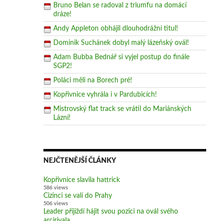
Bruno Belan se radoval z triumfu na domácí
dráze!
Andy Appleton obhájil dlouhodrážní titul!
Dominik Suchánek dobyl malý lázeňský ovál!
Adam Bubba Bednář si vyjel postup do finále
SGP2!
Poláci měli na Borech pré!
Kopřivnice vyhrála i v Pardubicích!
Mistrovský flat track se vrátil do Mariánských
Lázní!
NEJČTENĚJŠÍ ČLÁNKY
Kopřivnice slavila hattrick
586 views
Cizinci se valí do Prahy
506 views
Leader přijíždí hájit svou pozici na ovál svého
arcirivala