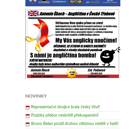
NOVINKY
Reprezentační dvojice brala český titul!
Pražský přebor neskrblil překvapeními!
Bruno Belan prožil druhou vítěznou neděli v řadě!