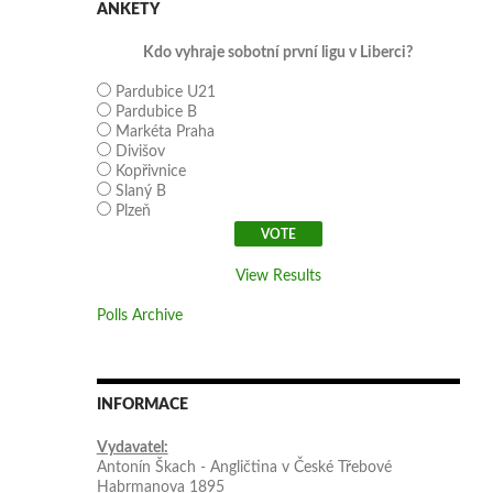
ANKETY
Kdo vyhraje sobotní první ligu v Liberci?
Pardubice U21
Pardubice B
Markéta Praha
Divišov
Kopřivnice
Slaný B
Plzeň
View Results
Polls Archive
INFORMACE
Vydavatel:
Antonín Škach - Angličtina v České Třebové
Habrmanova 1895