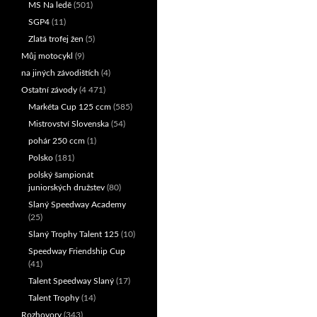
MS Na ledě
(501)
SGP4
(11)
Zlatá trofej žen
(5)
Můj motocykl
(9)
na jiných závodištích
(4)
Ostatní závody
(4 471)
Markéta Cup 125 ccm
(585)
Mistrovství Slovenska
(54)
pohár 250 ccm
(1)
Polsko
(181)
polský šampionát
juniorských družstev
(80)
Slaný Speedway Academy
(25)
Slaný Trophy Talent 125
(10)
Speedway Friendship Cup
(41)
Talent Speedway Slaný
(17)
Talent Trophy
(14)
Rozhovory
(343)