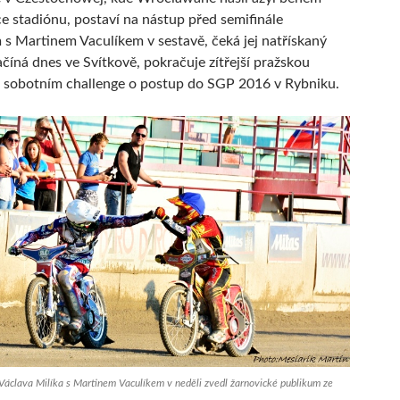
e stadiónu, postaví na nástup před semifinále
s Martinem Vaculíkem v sestavě, čeká jej natřískaný
číná dnes ve Svítkově, pokračuje zítřejší pražskou
a sobotním challenge o postup do SGP 2016 v Rybniku.
Václava Milíka s Martinem Vaculíkem v neděli zvedl žarnovické publikum ze