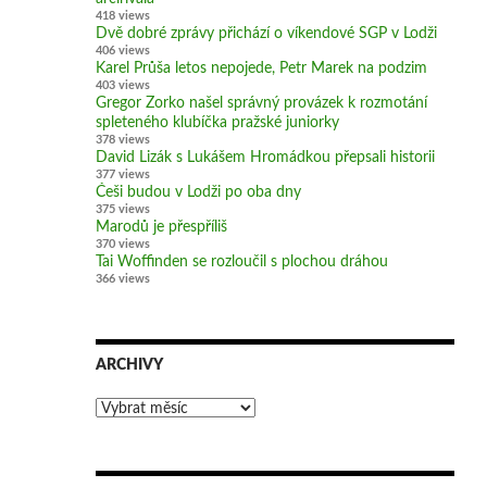
418 views
Dvě dobré zprávy přichází o víkendové SGP v Lodži
406 views
Karel Průša letos nepojede, Petr Marek na podzim
403 views
Gregor Zorko našel správný provázek k rozmotání
spleteného klubíčka pražské juniorky
378 views
David Lizák s Lukášem Hromádkou přepsali historii
377 views
Češi budou v Lodži po oba dny
375 views
Marodů je přespříliš
370 views
Tai Woffinden se rozloučil s plochou dráhou
366 views
ARCHIVY
Archivy