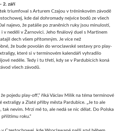
 2. září
tek triumfoval s Arturem Czajou v tréninkovém závodě
estochowej, kde dal dohromady nejvíce bodů ze všech
Dal najevo, že patálie po zraněních ruky jsou minulostí,
 i v neděli v Žarnovici. Jeho finálový duel s Martinem
atajil dech všem přítomným. Je více než
bné, že bude povolán do wroclawské sestavy pro play-
xtraligy, které si v termínovém kalendáři vyhradilo
jové neděle. Tedy i tu třetí, kdy se v Pardubicích koná
závod všech závodů.
 že pojedu play-off,“ říká Václav Milík na téma termínové
é extraligy a Zlaté přilby města Pardubice. „Je to ale
, tak nevím. Mrzí mě to, ale nedá se nic dělat. Do Polska
 příštímu roku.“
e v Czestochowej, kde Wroclawané našli azyl během