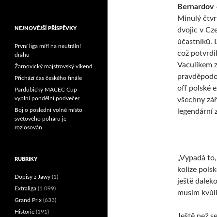
Bernardov –
Reprezentační dvojice
brala český titul!
Minulý čtvr
NEJNOVĚJŠÍ PŘÍSPĚVKY
dvojic v Cz
účastníků. 
První liga míří na neutrální
což potvrdil
dráhu
Vaculíkem z
Žarnovický majstrovský víkend
pravděpodo
Přichází čas českého finále
off polské e
Pardubický MACEC Cup
vyplní pondělní podvečer
všechny záři
Boj o poslední volné místo
legendární 
světového poháru je
rozlosován
„Vypadá to,
RUBRIKY
kolize polsk
Dopisy z Jawy
(1)
ještě daleko
Extraliga
(1 099)
musím kvůli
Grand Prix
(633)
Historie
(191)
Ještě než s