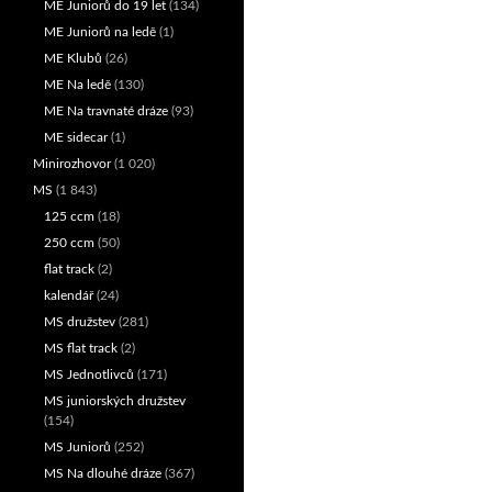
ME Juniorů do 19 let
(134)
ME Juniorů na ledě
(1)
ME Klubů
(26)
ME Na ledě
(130)
ME Na travnaté dráze
(93)
ME sidecar
(1)
Minirozhovor
(1 020)
MS
(1 843)
125 ccm
(18)
250 ccm
(50)
flat track
(2)
kalendář
(24)
MS družstev
(281)
MS flat track
(2)
MS Jednotlivců
(171)
MS juniorských družstev
(154)
MS Juniorů
(252)
MS Na dlouhé dráze
(367)