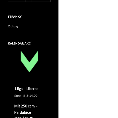
STRÁNKY
Odkazy
KALENDÁŘ AKCÍ
1.liga – Liberec
Srpen 8 @ 14:00
MR 250 ccm –
Pardubice