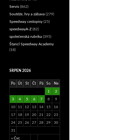
Servis
(862)
Soutěže, hry a zábava
(279)
Speedway cestopisy
(25)
speedwayA-Z
(82)
společenská rubrika
(395)
Štancl Speedway Academy
(18)
SRPEN 2026
Po
Út
St
Čt
Pá
So
Ne
1
2
3
4
5
6
7
8
9
10
11
12
13
14
15
16
17
18
19
20
21
22
23
24
25
26
27
28
29
30
31
« Čvc