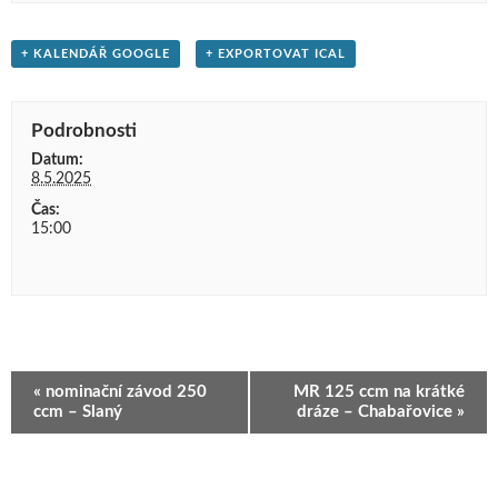
+ KALENDÁŘ GOOGLE
+ EXPORTOVAT ICAL
Podrobnosti
Datum:
8.5.2025
Čas:
15:00
Navigace
«
nominační závod 250
MR 125 ccm na krátké
pro
ccm – Slaný
dráze – Chabařovice
»
Akce