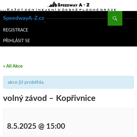
Hledat
SpeedwayA-Z.cz
PŘEJÍT
K
REGISTRACE
OBSAHU
PŘIHLÁSIT SE
WEBU
« All Akce
akce již proběhla.
volný závod – Kopřivnice
8.5.2025 @ 15:00