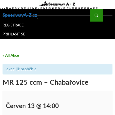
Hledat
SpeedwayA-Z.cz
PŘEJÍT
K
REGISTRACE
OBSAHU
PŘIHLÁSIT SE
WEBU
« All Akce
akce již proběhla.
MR 125 ccm – Chabařovice
Červen 13 @ 14:00