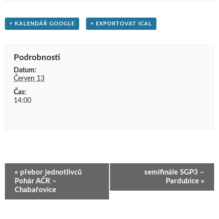
+ KALENDÁŘ GOOGLE
+ EXPORTOVAT ICAL
Podrobnosti
Datum:
Červen 13
Čas:
14:00
Navigace
«
přebor jednotlivců
semifinále SGP3 –
pro
Pohár AČR –
Pardubice
»
Chabařovice
Akce