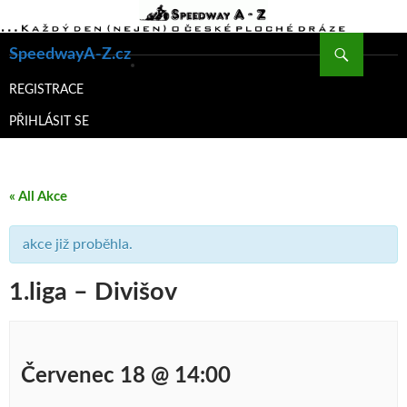
Hledat
SpeedwayA-Z.cz
PŘEJÍT
K
REGISTRACE
OBSAHU
PŘIHLÁSIT SE
WEBU
« All Akce
akce již proběhla.
1.liga – Divišov
Červenec 18 @ 14:00