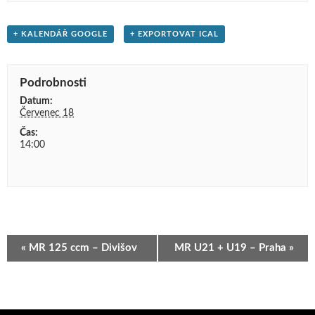
+ KALENDÁŘ GOOGLE
+ EXPORTOVAT ICAL
Podrobnosti
Datum:
Červenec 18
Čas:
14:00
Navigace
«
MR 125 ccm – Divišov
MR U21 + U19 – Praha
»
pro
Akce