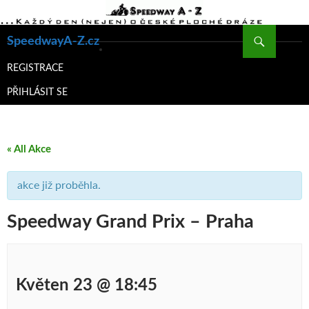
Hledat
SpeedwayA-Z.cz
PŘEJÍT
K
REGISTRACE
OBSAHU
PŘIHLÁSIT SE
WEBU
« All Akce
akce již proběhla.
Speedway Grand Prix – Praha
Květen 23 @ 18:45