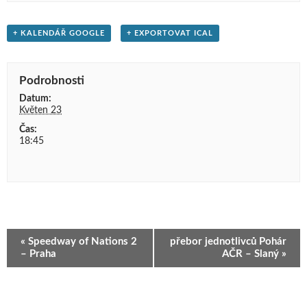
+ KALENDÁŘ GOOGLE
+ EXPORTOVAT ICAL
Podrobnosti
Datum:
Květen 23
Čas:
18:45
Navigace
«
Speedway of Nations 2
přebor jednotlivců Pohár
pro
– Praha
AČR – Slaný
»
Akce