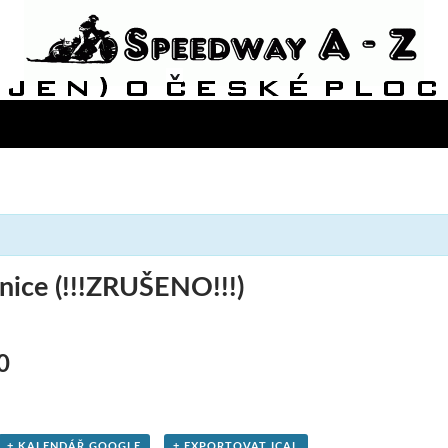
nice (!!!ZRUŠENO!!!)
0
+ KALENDÁŘ GOOGLE
+ EXPORTOVAT ICAL