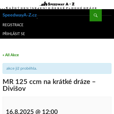
Hledat
SpeedwayA-Z.cz
PŘEJÍT
K
REGISTRACE
OBSAHU
PŘIHLÁSIT SE
WEBU
« All Akce
akce již proběhla.
MR 125 ccm na krátké dráze –
Divišov
16.8.2025 @ 12:00