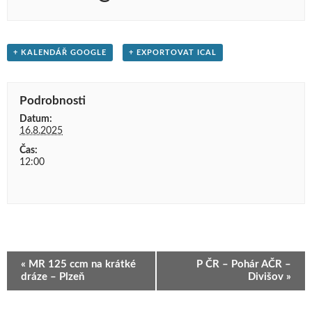
+ KALENDÁŘ GOOGLE
+ EXPORTOVAT ICAL
Podrobnosti
Datum:
16.8.2025
Čas:
12:00
Navigace
«
MR 125 ccm na krátké
P ČR – Pohár AČR –
pro
dráze – Plzeň
Divišov
»
Akce