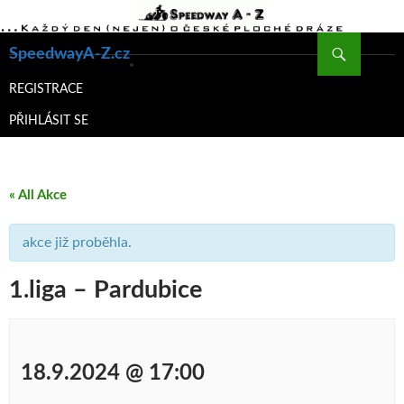
Hledat
SpeedwayA-Z.cz
PŘEJÍT
K
REGISTRACE
OBSAHU
PŘIHLÁSIT SE
WEBU
« All Akce
akce již proběhla.
1.liga – Pardubice
18.9.2024 @ 17:00