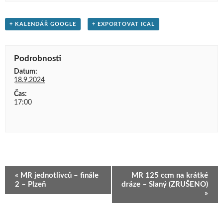
+ KALENDÁŘ GOOGLE
+ EXPORTOVAT ICAL
Podrobnosti
Datum:
18.9.2024
Čas:
17:00
Navigace
«
MR jednotlivců – finále
MR 125 ccm na krátké
pro
2 – Plzeň
dráze – Slaný (ZRUŠENO)
»
Akce