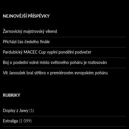
NEJNOVĚJŠÍ PŘÍSPĚVKY
Žarnovický majstrovský víkend
Přichází čas českého finále
Pardubický MACEC Cup vyplní pondělní podvečer
Boj o poslední volné místo světového poháru je rozlosován
Vít Janoušek bral stříbro v premiérovém evropském poháru
RUBRIKY
Dopisy z Jawy
(1)
Extraliga
(1 099)