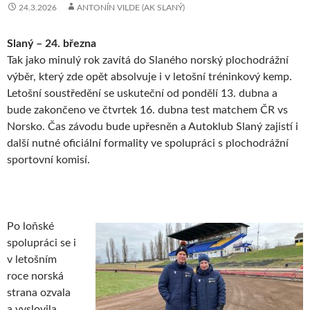
24.3.2026
ANTONÍN VILDE (AK SLANÝ)
Slaný – 24. března
Tak jako minulý rok zavítá do Slaného norský plochodrážní
výběr, který zde opět absolvuje i v letošní tréninkový kemp.
Letošní soustředění se uskuteční od pondělí 13. dubna a
bude zakončeno ve čtvrtek 16. dubna test matchem ČR vs
Norsko. Čas závodu bude upřesněn a Autoklub Slaný zajistí i
další nutné oficiální formality ve spolupráci s plochodrážní
sportovní komisí.
Po loňské
spolupráci se i
v letošním
roce norská
strana ozvala
a vyslovila