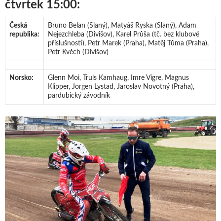
čtvrtek 15:00:
Česká
Bruno Belan (Slaný), Matyáš Ryska (Slaný), Adam
republika:
Nejezchleba (Divišov), Karel Průša (tč. bez klubové
příslušnosti), Petr Marek (Praha), Matěj Tůma (Praha),
Petr Kvěch (Divišov)
Norsko:
Glenn Moi, Truls Kamhaug, Imre Vigre, Magnus
Klipper, Jorgen Lystad, Jaroslav Novotný (Praha),
pardubický závodník