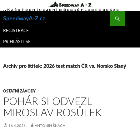
Hledat
SpeedwayA-Z.cz
PŘEJÍT
K
REGISTRACE
OBSAHU
PŘIHLÁSIT SE
WEBU
Archiv pro štítek: 2026 test match ČR vs. Norsko Slaný
OSTATNÍ ZÁVODY
POHÁR SI ODVEZL
MIROSLAV ROSŮLEK
16.4.2026
ANTONÍN ŠKACH