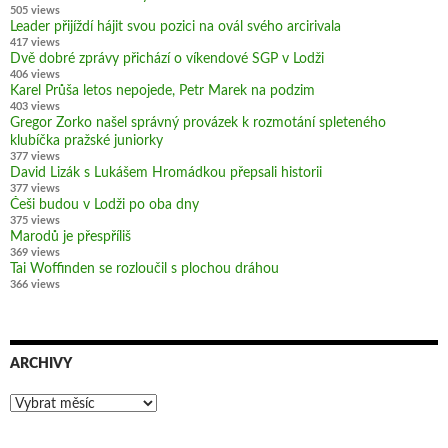
505 views
Leader přijíždí hájit svou pozici na ovál svého arcirivala
417 views
Dvě dobré zprávy přichází o víkendové SGP v Lodži
406 views
Karel Průša letos nepojede, Petr Marek na podzim
403 views
Gregor Zorko našel správný provázek k rozmotání spleteného
klubíčka pražské juniorky
377 views
David Lizák s Lukášem Hromádkou přepsali historii
377 views
Češi budou v Lodži po oba dny
375 views
Marodů je přespříliš
369 views
Tai Woffinden se rozloučil s plochou dráhou
366 views
ARCHIVY
Archivy