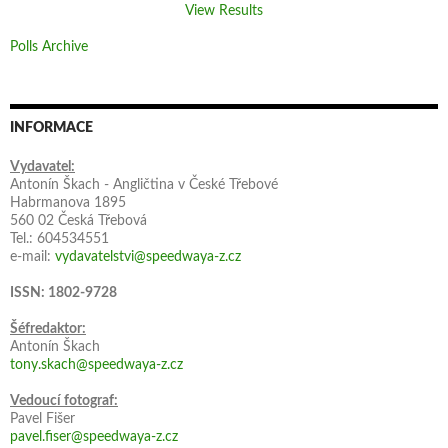
View Results
Polls Archive
INFORMACE
Vydavatel:
Antonín Škach - Angličtina v České Třebové
Habrmanova 1895
560 02 Česká Třebová
Tel.: 604534551
e-mail:
vydavatelstvi@speedwaya-z.cz
ISSN: 1802-9728
Šéfredaktor:
Antonín Škach
tony.skach@speedwaya-z.cz
Vedoucí fotograf:
Pavel Fišer
pavel.fiser@speedwaya-z.cz