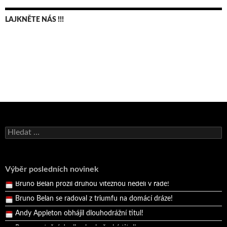
LAJKNĚTE NÁS !!!
Bruno Belan se radoval z triumfu na domácí dráze!
Andy Appleton obhájil dlouhodrážní titul!
Vyhledávání
Reprezentační dvojice brala český titul!
Pražský přebor neskrblil překvapeními!
Výběr posledních novinek
Bruno Belan prožil druhou vítěznou neděli v řadě!
Bruno Belan se radoval z triumfu na domácí dráze!
Andy Appleton obhájil dlouhodrážní titul!
Reprezentační dvojice brala český titul!