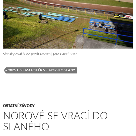
Slánský ovál bude patřit Norům | foto Pavel Fišer
2026 TEST MATCH ČR VS. NORSKO SLANÝ
OSTATNÍ ZÁVODY
NOROVÉ SE VRACÍ DO
SLANÉHO