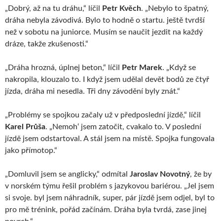
„Dobrý, až na tu dráhu,“ líčil
Petr Kvěch
. „Nebylo to špatný,
dráha nebyla závodivá. Bylo to hodně o startu. ještě tvrdší
než v sobotu na juniorce. Musím se naučit jezdit na každý
dráze, takže zkušenosti.“
„Dráha hrozná, úplnej beton,“ líčil
Petr Marek
. „Když se
nakropila, klouzalo to. I když jsem udělal devět bodů ze čtyř
jízda, dráha mi nesedla. Tři dny závodění byly znát.“
„Problémy se spojkou začaly už v předposlední jízdě,“ líčil
Karel Průša
. „Nemoh‘ jsem zatočit, cvakalo to. V poslední
jízdě jsem odstartoval. A stál jsem na místě. Spojka fungovala
jako přímotop.“
„Domluvil jsem se anglicky,“ odmítal
Jaroslav Novotný
, že by
v norském týmu řešil problém s jazykovou bariérou. „Jel jsem
si svoje. byl jsem náhradník, super, pár jízdě jsem odjel, byl to
pro mě trénink, pořád začínám. Dráha byla tvrdá, zase jinej