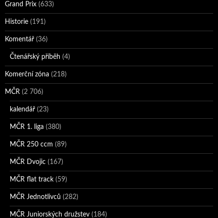
Grand Prix
(633)
Historie
(191)
Komentář
(36)
Čtenářský příběh
(4)
Komerční zóna
(218)
MČR
(2 706)
kalendář
(23)
MČR 1. liga
(380)
MČR 250 ccm
(89)
MČR Dvojic
(167)
MČR flat track
(59)
MČR Jednotlivců
(282)
MČR Juniorských družstev
(184)