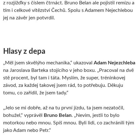
z rozjížďky s číslem čtrnáct. Bruno Belan ale pojistil remízu a
tím i celkové vítězství Čechů. Spolu s Adamem Nejechlebou
jej na závěr jen potvrdil.
Hlasy z depa
„Měl jsem skvělýho mechanika,“ ukazoval
Adam Nejezchleba
na Jaroslava Barteka stojícího v jeho boxu. „Pracoval na dvě
stě procent, byl tam i táta. Myslím, že super, tréninkovej
závod, za každej takovej jsem rád, to potřebuju. Děkuju
tomu, co zařídil, že jsem tady.“
„Jelo se mi dobře, až na tu první jízdu, ta jsem nezatočil,
bohužel,“ vyprávěl
Bruno Belan
. „Nevím, jestli to bylo
motorkou nebo mnou. Spíš mnou. Byli lidi, co zachránili tým
jako Adam nebo Petr.“