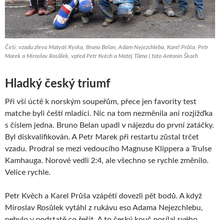
Češi: vzadu zleva Matyáš Ryska, Bruno Belan, Adam Nejezchleba, Karel Průša, Petr
Marek a Miroslav Rosůlek, vpřed Petr Kvěch a Matěj Tůma | foto Antonín Škach
Hladký český triumf
Při vší úctě k norským soupeřům, přece jen favority test
matche byli čeští mladíci. Nic na tom nezměnila ani rozjížďka
s číslem jedna. Bruno Belan upadl v nájezdu do první zatáčky.
Byl diskvalifikován. A Petr Marek při restartu zůstal trčet
vzadu. Prodral se mezi vedoucího Magnuse Klippera a Trulse
Kamhauga. Norové vedli 2:4, ale všechno se rychle změnilo.
Velice rychle.
Petr Kvěch a Karel Průša vzápětí dovezli pět bodů. A když
Miroslav Rosůlek vytáhl z rukávu eso Adama Nejezchlebu,
nebylo v podstatě co řešit. A to český kouč posílal svého