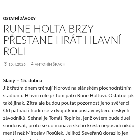
OSTATNÍ ZÁVODY
RUNE HOLTA BRZY
PŘESTANE HRÁT HLAVNÍ
ROLI
15.4.2026
ANTONÍN ŠKACH
Slaný – 15. dubna
Již třetím dnem trénují Norové na slánském plochodrážním
stadiónu. Hlavní role přitom patří Rune Holtovi. Ostatně jak
také jinak. Zítra ale budou poutat pozornost jeho svěřenci.
Od patnácti hodin se v dvojutkání postaví výběru českých
závodníků. Sehnal je Tomáš Topinka, jenž ovšem bude duel
soudcovat, proto se do manažerského křesla neposadí nikdo
menší než Miroslav Rosůlek. Jelikož Seveřanů dorazilo jen