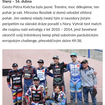
Slaný – 16. dubna
Gesto Petra Kvěcha bylo jasné. Trenére, moc děkujeme, ten
pohár je váš. Miroslav Rosůlek si domů odvážel vítězný
pohár. Jím vedený mladý český tým si navzdory jistým
peripetiím na slánské dráze poradil s Nory. Vyhrál test match
dle rozpisu naší extraligy z let 2010 – 2014, jímž Seveřané
ukončili svůj tréninkový kemp před sobotním pardubickým
evropským challenge, přesvědčivým skóre 49:38.