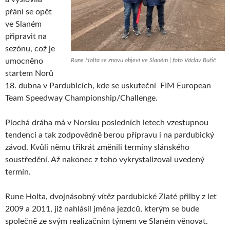
přání se opět
ve Slaném
připravit na
sezónu, což je
umocněno
Rune Holta se znovu objeví ve Slaném | foto Václav Buřič
startem Norů
18. dubna v Pardubicích, kde se uskuteční FIM European
Team Speedway Championship/Challenge.
Plochá dráha má v Norsku posledních letech vzestupnou
tendenci a tak zodpovědně berou přípravu i na pardubický
závod. Kvůli němu třikrát změnili termíny slánského
soustředění. Až nakonec z toho vykrystalizoval uvedený
termín.
Rune Holta, dvojnásobný vítěz pardubické Zlaté přilby z let
2009 a 2011, již nahlásil jména jezdců, kterým se bude
společně ze svým realizačním týmem ve Slaném věnovat.