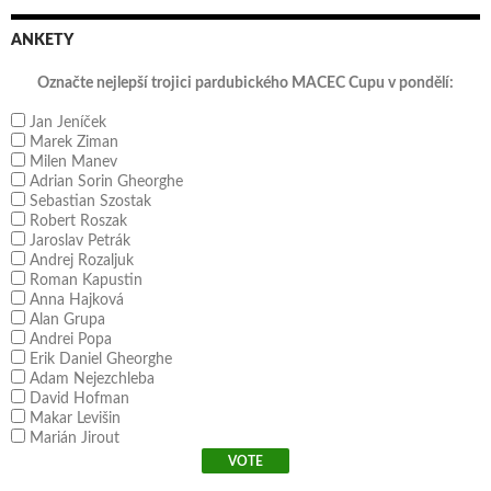
ANKETY
Označte nejlepší trojici pardubického MACEC Cupu v pondělí:
Jan Jeníček
Marek Ziman
Milen Manev
Adrian Sorin Gheorghe
Sebastian Szostak
Robert Roszak
Jaroslav Petrák
Andrej Rozaljuk
Roman Kapustin
Anna Hajková
Alan Grupa
Andrei Popa
Erik Daniel Gheorghe
Adam Nejezchleba
David Hofman
Makar Levišin
Marián Jirout