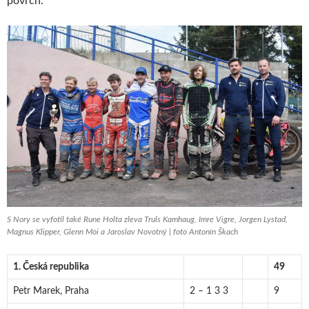
povrch.“
S Nory se vyfotil také Rune Holta zleva Truls Kamhaug, Imre Vigre, Jorgen Lystad,
Magnus Klipper, Glenn Moi a Jaroslav Novotný | foto Antonín Škach
1. Česká republika
49
Petr Marek, Praha
2 – 1 3 3
9