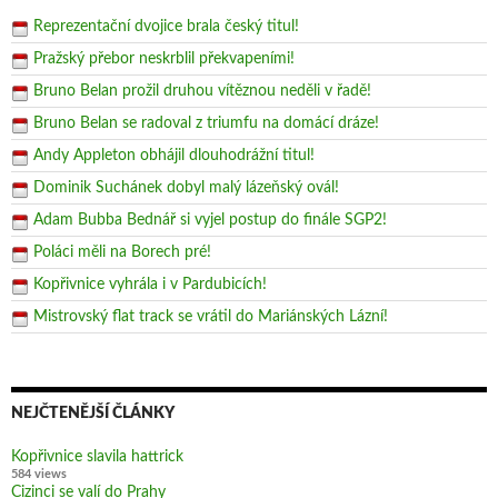
Reprezentační dvojice brala český titul!
Pražský přebor neskrblil překvapeními!
Bruno Belan prožil druhou vítěznou neděli v řadě!
Bruno Belan se radoval z triumfu na domácí dráze!
Andy Appleton obhájil dlouhodrážní titul!
Dominik Suchánek dobyl malý lázeňský ovál!
Adam Bubba Bednář si vyjel postup do finále SGP2!
Poláci měli na Borech pré!
Kopřivnice vyhrála i v Pardubicích!
Mistrovský flat track se vrátil do Mariánských Lázní!
NEJČTENĚJŠÍ ČLÁNKY
Kopřivnice slavila hattrick
584 views
Cizinci se valí do Prahy