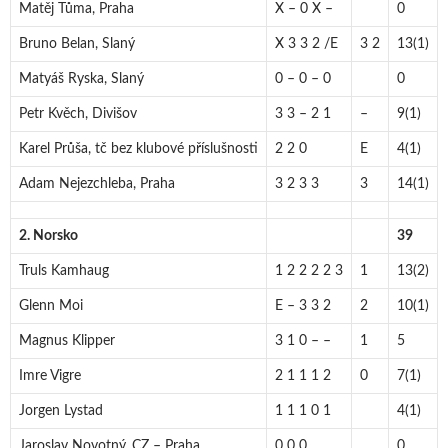
Matěj Tůma, Praha
X – 0 X –
0
Bruno Belan, Slaný
X 3 3 2 /E
3 2
13(1)
Matyáš Ryska, Slaný
0 – 0 – 0
0
Petr Kvěch, Divišov
3 3 – 2 1
–
9(1)
Karel Průša, tč bez klubové příslušnosti
2 2 0
E
4(1)
Adam Nejezchleba, Praha
3 2 3 3
3
14(1)
2. Norsko
39
Truls Kamhaug
1 2 2 2 2 3
1
13(2)
Glenn Moi
E – 3 3 2
2
10(1)
Magnus Klipper
3 1 0 – –
1
5
Imre Vigre
2 1 1 1 2
0
7(1)
Jorgen Lystad
1 1 1 0 1
4(1)
Jaroslav Novotný, CZ – Praha
0 0 0
0