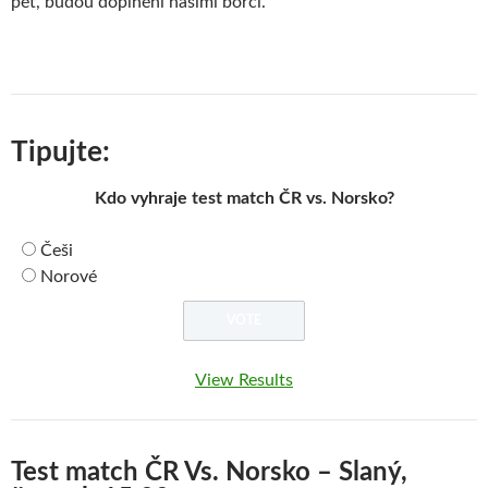
pět, budou doplněni našimi borci.
Tipujte:
Kdo vyhraje test match ČR vs. Norsko?
Češi
Norové
View Results
Test match ČR Vs. Norsko – Slaný,