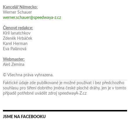
Kancelář Německo:
Werner Schauer
werner.schauer@speedwaya-z.cz
Členové redakce:
Kiril Ianatchkov
Zdeněk Hrbáček
Karel Herman
Eva Palánová
Webmaster:
Aleš Zemina
© Všechna práva vyhrazena.
Faktické údaje zde publikované je možné používat i bez předchozího
souhlasu pro šíření dobrého jména české ploché dráhy, jen je v tomto
případě potřebné uvádět zdroj speedwayA-Z.cz
JSME NA FACEBOOKU