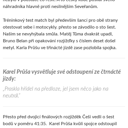
náhradníka hlavně proti nesilnějším Seveřanům.
Tréninkový test match byl především šancí pro obě strany
otestovat sebe i motocykly. přesto se závodilo o sto šest.
Našim se nevyhýbala smůla. Matěj Tůma dvakrát upadl,
Bruno Belan při opakování rozjížďky s číslem deset došel
metyl. Karla Průšu ve třinácté jízdě zase pozlobila spojka.
Karel Průša vysvětluje své odstoupení ze čtrnácté
jízdy:
„Praskla hřídel na předloze, jel jsem něco jako na
neutrál.“
Přesto před dvojicí finálových rozjížděk Češi vedli o šest
bodů v poměru 41:35. Karel Průša kvůli spojce odstoupil