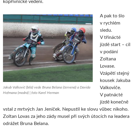
kopřivnické vedení.
A pak to šlo
v rychlém
sledu.
V třinácté
jízdě start – cíl
v podání
Zoltana
Lovase.
Vzápětí stejný
kousek Jakuba
Valkoviče.
Jakub Valkovič (bílá) vede Bruna Belana (červená) a Davida
Hofmana (modrá) | foto Karel Herman
V patnácté
jízdě konečně
vstal z mrtvých Jan Jeníček. Nepustil ke slovu vůbec nikoho.
Zoltan Lovas za jeho zády musel při svých útocích na leadera
odrážet Bruna Belana.