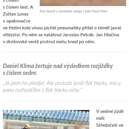
s číslem
s číslem šest. A
Petr Kvěch v ošemetné situaci | foto Pavel Fišer
Zoltan Lovas
v opakovačce
ve třetím kole vinou píchlé pneumatiky přišel o téměř jasné
vítězství. Po něm se natáhnul Jaroslav Petrák. Jan Hlačina
v divišovské vestě protnul metu hned po něm.
Daniel Klíma žertuje nad výsledkem rozjížďky
s číslem sedm:
„Já jsem ho předjel. Ale protože jezdí flat tracky, má u
pana rozhodčího z flat tracku očko.“
V sedmé jízdě
měli
Středočeši ve