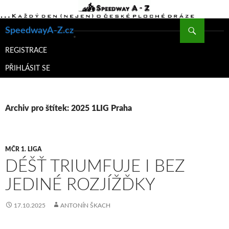
Hledat
SpeedwayA-Z.cz
PŘEJÍT
K
REGISTRACE
OBSAHU
PŘIHLÁSIT SE
WEBU
Archiv pro štítek: 2025 1LIG Praha
MČR 1. LIGA
DÉŠŤ TRIUMFUJE I BEZ
JEDINÉ ROZJÍŽĎKY
17.10.2025
ANTONÍN ŠKACH