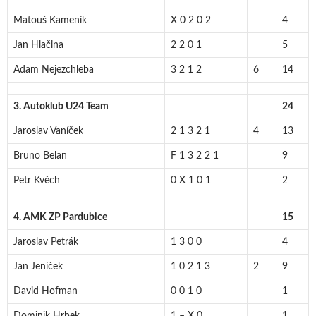
Matouš Kameník
X 0 2 0 2
4
Jan Hlačina
2 2 0 1
5
Adam Nejezchleba
3 2 1 2
6
14
3. Autoklub U24 Team
24
Jaroslav Vaníček
2 1 3 2 1
4
13
Bruno Belan
F 1 3 2 2 1
9
Petr Kvěch
0 X 1 0 1
2
4. AMK ZP Pardubice
15
Jaroslav Petrák
1 3 0 0
4
Jan Jeníček
1 0 2 1 3
2
9
David Hofman
0 0 1 0
1
Dominik Hrbek
1 – X 0
1