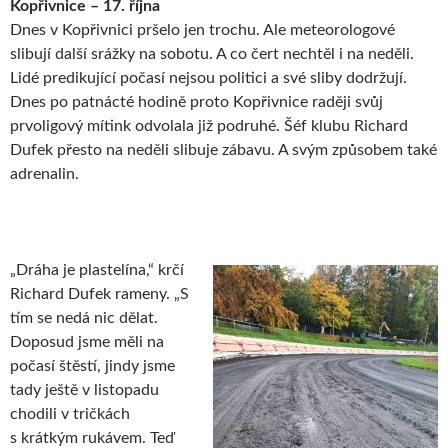
Kopřivnice – 17. října
Dnes v Kopřivnici pršelo jen trochu. Ale meteorologové
slibují další srážky na sobotu. A co čert nechtěl i na neděli.
Lidé predikující počasí nejsou politici a své sliby dodržují.
Dnes po patnácté hodině proto Kopřivnice raději svůj
prvoligový mítink odvolala již podruhé. Šéf klubu Richard
Dufek přesto na neděli slibuje zábavu. A svým způsobem také
adrenalin.
„Dráha je plastelína,“ krčí
Richard Dufek rameny. „S
tím se nedá nic dělat.
Doposud jsme měli na
počasí štěstí, jindy jsme
tady ještě v listopadu
chodili v tričkách
s krátkým rukávem. Teď