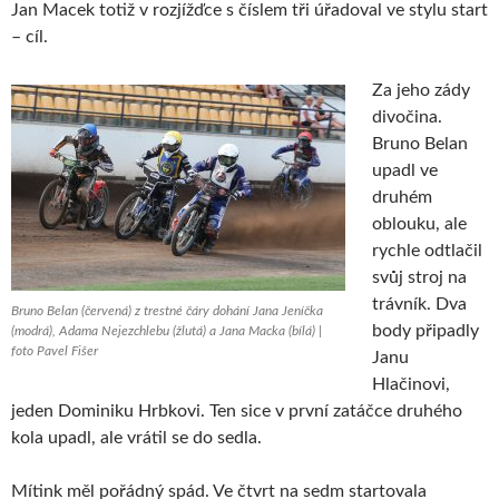
Jan Macek totiž v rozjížďce s číslem tři úřadoval ve stylu start
– cíl.
Za jeho zády
divočina.
Bruno Belan
upadl ve
druhém
oblouku, ale
rychle odtlačil
svůj stroj na
trávník. Dva
Bruno Belan (červená) z trestné čáry dohání Jana Jeníčka
body připadly
(modrá), Adama Nejezchlebu (žlutá) a Jana Macka (bílá) |
foto Pavel Fišer
Janu
Hlačinovi,
jeden Dominiku Hrbkovi. Ten sice v první zatáčce druhého
kola upadl, ale vrátil se do sedla.
Mítink měl pořádný spád. Ve čtvrt na sedm startovala