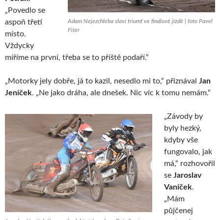
„Povedlo se
aspoň třetí
Adam Nejezchleba slaví triumf ve finálové jízdě | foto Pavel
Fišer
místo.
Vždycky
míříme na první, třeba se to příště podaří.“
„Motorky jely dobře, já to kazil, nesedlo mi to,“ přiznával
Jan
Jeníček
. „Ne jako dráha, ale dnešek. Nic víc k tomu nemám.“
„Závody by
byly hezký,
kdyby vše
fungovalo, jak
má,“ rozhovořil
se
Jaroslav
Vaníček
.
„Mám
půjčenej