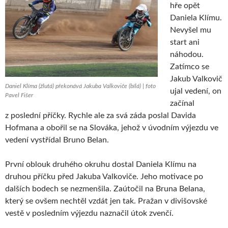
hře opět
Daniela Klímu.
Nevyšel mu
start ani
náhodou.
Zatímco se
Jakub Valkovič
Daniel Klíma (žlutá) překonává Jakuba Valkoviče (bílá) | foto
ujal vedení, on
Pavel Fišer
začínal
z poslední příčky. Rychle ale za svá záda poslal Davida
Hofmana a obořil se na Slováka, jehož v úvodním výjezdu ve
vedení vystřídal Bruno Belan.
První oblouk druhého okruhu dostal Daniela Klímu na
druhou příčku před Jakuba Valkoviče. Jeho motivace po
dalších bodech se nezmenšila. Zaútočil na Bruna Belana,
který se ovšem nechtěl vzdát jen tak. Pražan v divišovské
vestě v posledním výjezdu naznačil útok zvenčí.