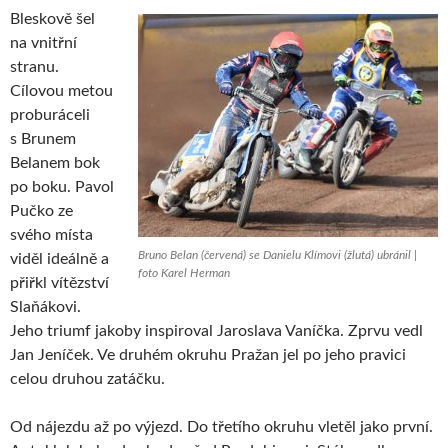
Bleskově šel
na vnitřní
stranu.
Cílovou metou
proburáceli
s Brunem
Belanem bok
po boku. Pavol
Pučko ze
svého místa
Bruno Belan (červená) se Danielu Klímovi (žlutá) ubránil |
viděl ideálně a
foto Karel Herman
přiřkl vítězství
Slaňákovi.
Jeho triumf jakoby inspiroval Jaroslava Vaníčka. Zprvu vedl
Jan Jeníček. Ve druhém okruhu Pražan jel po jeho pravici
celou druhou zatáčku.
Od nájezdu až po výjezd. Do třetího okruhu vletěl jako první.