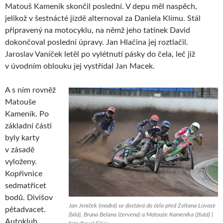
Matouš Kameník skončil poslední. V depu měl naspěch,
jelikož v šestnácté jízdě alternoval za Daniela Klímu. Stál
připravený na motocyklu, na němž jeho tatínek David
dokončoval poslední úpravy. Jan Hlačina jej roztlačil.
Jaroslav Vaníček letěl po vylétnutí pásky do čela, leč již
v úvodním oblouku jej vystřídal Jan Macek.
A s ním rovněž
Matouše
Kameník. Po
základní části
byly karty
v zásadě
vyloženy.
Kopřivnice
sedmatřicet
bodů. Divišov
Jan Jeníček (modrá) se dostává do čela před Zoltana Lovase
pětadvacet.
(bílá), Bruna Belana (červená) a Matouše Kameníka (žlutá) |
Autoklub