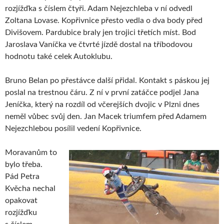
rozjížďka s číslem čtyři. Adam Nejezchleba v ní odvedl
Zoltana Lovase. Kopřivnice přesto vedla o dva body před
Divišovem. Pardubice braly jen trojici třetích míst. Bod
Jaroslava Vaníčka ve čtvrté jízdě dostal na tříbodovou
hodnotu také celek Autoklubu.
Bruno Belan po přestávce další přidal. Kontakt s páskou jej
poslal na trestnou čáru. Z ní v první zatáčce podjel Jana
Jeníčka, který na rozdíl od včerejších dvojic v Plzni dnes
neměl vůbec svůj den. Jan Macek triumfem před Adamem
Nejezchlebou posílil vedení Kopřivnice.
Moravanům to
bylo třeba.
Pád Petra
Kvěcha nechal
opakovat
rozjížďku