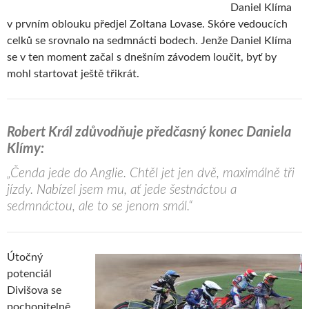
Daniel Klíma
v prvním oblouku předjel Zoltana Lovase. Skóre vedoucích
celků se srovnalo na sedmnácti bodech. Jenže Daniel Klíma
se v ten moment začal s dnešním závodem loučit, byť by
mohl startovat ještě třikrát.
Robert Král zdůvodňuje předčasný konec Daniela
Klímy:
„Čenda jede do Anglie. Chtěl jet jen dvě, maximálně tři
jízdy. Nabízel jsem mu, ať jede šestnáctou a
sedmnáctou, ale to se jenom smál.“
Útočný
potenciál
Divišova se
pochopitelně