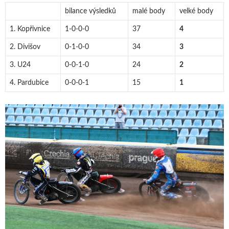
bilance výsledků
malé body
velké body
1. Kopřivnice
1-0-0-0
37
4
2. Divišov
0-1-0-0
34
3
3. U24
0-0-1-0
24
2
4. Pardubice
0-0-0-1
15
1