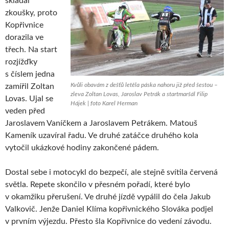
skládal
zkoušky, proto
Kopřivnice
dorazila ve
třech. Na start
rozjížďky
s číslem jedna
Kvůli obavám z dešťů letěla páska nahoru již před šestou –
zamířil Zoltan
zleva Zoltan Lovas, Jaroslav Petrák a startmaršál Filip
Lovas. Ujal se
Hájek | foto Karel Herman
veden před
Jaroslavem Vaníčkem a Jaroslavem Petrákem. Matouš
Kameník uzavíral řadu. Ve druhé zatáčce druhého kola
vytočil ukázkové hodiny zakončené pádem.
Dostal sebe i motocykl do bezpečí, ale stejně svítila červená
světla. Repete skončilo v přesném pořadí, které bylo
v okamžiku přerušení. Ve druhé jízdě vypálil do čela Jakub
Valkovič. Jenže Daniel Klíma kopřivnického Slováka podjel
v prvním výjezdu. Přesto šla Kopřivnice do vedení závodu.