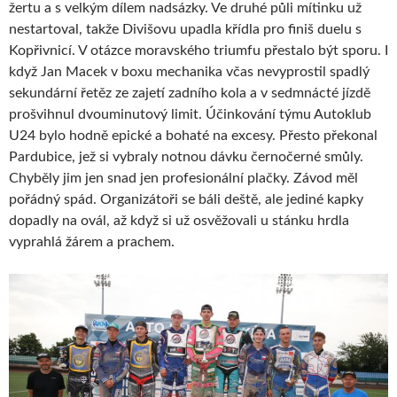
žertu a s velkým dílem nadsázky. Ve druhé půli mítinku už
nestartoval, takže Divišovu upadla křídla pro finiš duelu s
Kopřivnicí. V otázce moravského triumfu přestalo být sporu. I
když Jan Macek v boxu mechanika včas nevyprostil spadlý
sekundární řetěz ze zajetí zadního kola a v sedmnácté jízdě
prošvihnul dvouminutový limit. Účinkování týmu Autoklub
U24 bylo hodně epické a bohaté na excesy. Přesto překonal
Pardubice, jež si vybraly notnou dávku černočerné smůly.
Chyběly jim jen snad jen profesionální plačky. Závod měl
pořádný spád. Organizátoři se báli deště, ale jediné kapky
dopadly na ovál, až když si už osvěžovali u stánku hrdla
vyprahlá žárem a prachem.