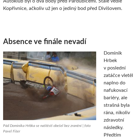
Autoklub byl o dva body před Pardubicemi. Stále vedle
Kopřivnice, ačkoliv už jen o jediný bod před Divišovem.
Absence ve finále nevadí
Dominik
Hrbek
v poslední
zatáčce vletěl
naplno do
nafukovací
bariéry, ale
strašná byla
rána, nikoliv
zdravotní
Pád Dominika Hrbka se naštěstí obešel bez zranění | foto
následky.
Pavel Fišer
Předtím