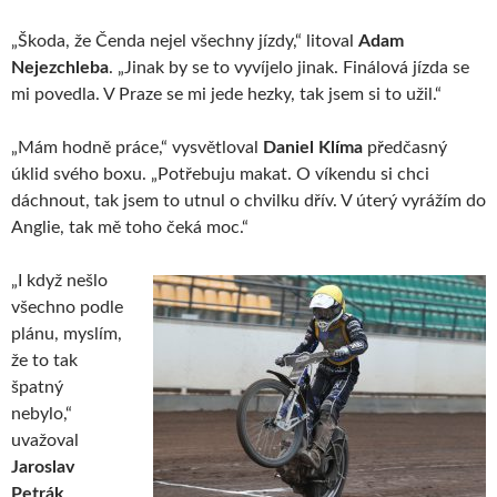
„Škoda, že Čenda nejel všechny jízdy,“ litoval
Adam
Nejezchleba
. „Jinak by se to vyvíjelo jinak. Finálová jízda se
mi povedla. V Praze se mi jede hezky, tak jsem si to užil.“
„Mám hodně práce,“ vysvětloval
Daniel Klíma
předčasný
úklid svého boxu. „Potřebuju makat. O víkendu si chci
dáchnout, tak jsem to utnul o chvilku dřív. V úterý vyrážím do
Anglie, tak mě toho čeká moc.“
„I když nešlo
všechno podle
plánu, myslím,
že to tak
špatný
nebylo,“
uvažoval
Jaroslav
Petrák
.