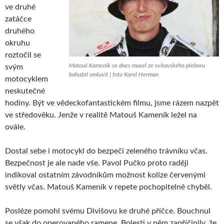
ve druhé
zatáčce
druhého
okruhu
roztočil se
Matouš Kameník se dnes musel ze svitavského přeboru
svým
bohužel omluvit | foto Karel Herman
motocyklem
neskutečné
hodiny. Být ve vědeckofantastickém filmu, jsme rázem nazpět
ve středověku. Jenže v realitě Matouš Kameník ležel na
ovále.
Dostal sebe i motocykl do bezpečí zeleného trávníku včas.
Bezpečnost je ale nade vše. Pavol Pučko proto raději
indikoval ostatním závodníkům možnost kolize červenými
světly včas. Matouš Kameník v repete pochopitelně chyběl.
Posléze pomohl svému Divišovu ke druhé příčce. Bouchnul
se však do operovaného ramene. Bolesti v něm zapříčinily, že