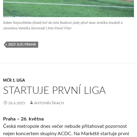
Adam Nejezchleba (žlutá) letí do čela finálové jízdy před Jana Jeníčka (modrá) a
Jaroslava Vaníčka (červená) | foto Pavel Fišer
2025 1LIG PRAHA
MČR 1. LIGA
STARTUJE PRVNÍ LIGA
26.6.2025
ANTONÍN ŠKACH
Praha – 26. května
Česká metropole dnes večer nebude přitahovat pozornost
nejen koncertem skupiny ACDC. Na Markétě startuje první