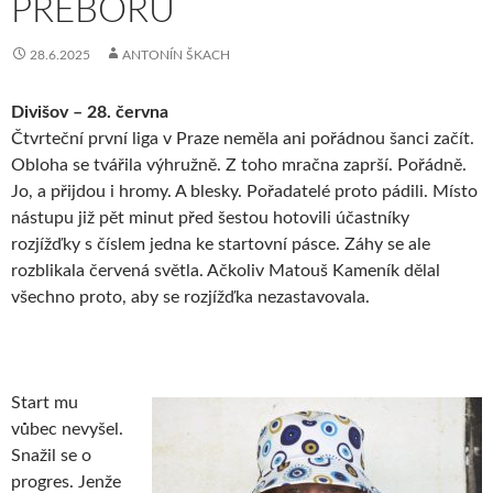
PŘEBORU
28.6.2025
ANTONÍN ŠKACH
Divišov – 28. června
Čtvrteční první liga v Praze neměla ani pořádnou šanci začít.
Obloha se tvářila výhružně. Z toho mračna zaprší. Pořádně.
Jo, a přijdou i hromy. A blesky. Pořadatelé proto pádili. Místo
nástupu již pět minut před šestou hotovili účastníky
rozjížďky s číslem jedna ke startovní pásce. Záhy se ale
rozblikala červená světla. Ačkoliv Matouš Kameník dělal
všechno proto, aby se rozjížďka nezastavovala.
Start mu
vůbec nevyšel.
Snažil se o
progres. Jenže