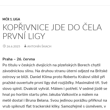
MČR 1. LIGA
KOPŘIVNICE JDE DO ČELA
PRVNÍ LIGY
26.6.2025
ANTONÍN ŠKACH
Praha – 26. června
Po titulu v českých dvojicích na plzeňských Borech chytil
závodnickou slinu. Na druhou stranu úterní odjezd na Britské
ostrovy se blíží. Daniel Klíma proto Robertu Královi slíbil při
pražské ouvertuře první ligy dvě rozjížďky. Maximálně tři. Své
slovo splnil. Dvakrát vyhrál. Málem i potřetí. V sedmé jízdě se
hnal po horším startu přes Jakuba Valkoviče a málem na
metě dostal i Bruna Belana. Svou jedinou porážku přiřknul na
vrub spiknutí flat trackerské kliky. Samozřejmě s úsměvem, v