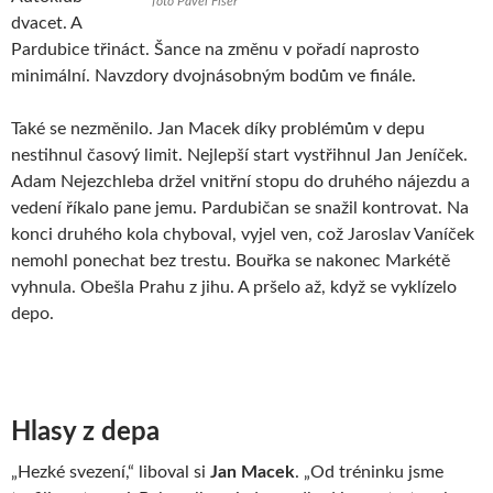
foto Pavel Fišer
dvacet. A
Pardubice třináct. Šance na změnu v pořadí naprosto
minimální. Navzdory dvojnásobným bodům ve finále.
Také se nezměnilo. Jan Macek díky problémům v depu
nestihnul časový limit. Nejlepší start vystřihnul Jan Jeníček.
Adam Nejezchleba držel vnitřní stopu do druhého nájezdu a
vedení říkalo pane jemu. Pardubičan se snažil kontrovat. Na
konci druhého kola chyboval, vyjel ven, což Jaroslav Vaníček
nemohl ponechat bez trestu. Bouřka se nakonec Markétě
vyhnula. Obešla Prahu z jihu. A pršelo až, když se vyklízelo
depo.
Hlasy z depa
„Hezké svezení,“ liboval si
Jan Macek
. „Od tréninku jsme