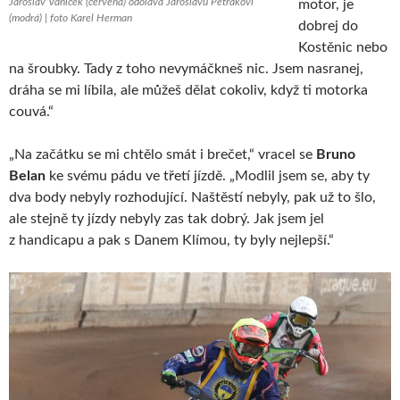
Jaroslav Vaníček (červená) odolává Jaroslavu Petrákovi
motor, je
(modrá) | foto Karel Herman
dobrej do
Kostěnic nebo
na šroubky. Tady z toho nevymáčkneš nic. Jsem nasranej,
dráha se mi líbila, ale můžeš dělat cokoliv, když ti motorka
couvá.“
„Na začátku se mi chtělo smát i brečet,“ vracel se
Bruno
Belan
ke svému pádu ve třetí jízdě. „Modlil jsem se, aby ty
dva body nebyly rozhodující. Naštěstí nebyly, pak už to šlo,
ale stejně ty jízdy nebyly zas tak dobrý. Jak jsem jel
z handicapu a pak s Danem Klímou, ty byly nejlepší.“