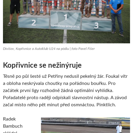
Divišov, Kopřivnice a Autoklub U24 na pódiu | foto Pavel Fišer
Kopřivnice se nežinýruje
Těsně po půl šesté už Petřiny nedusil pekelný žár. Foukal vítr
a obloha neskrývala choutky na pořádnou bouřku. Pro
začátek první ligy rozhodně žádná optimální vyhlídka.
Pořadatelé proto raději odpískali slavnostní nástup. A závod
začal místo něho pět minut před osmnáctou. Pinktlich.
Radek
Bambuch