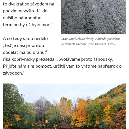
to dvakrát se závodem na
podzim nevyšlo. Jít do
dalšího náhradního
termínu by už bylo moc.“
A co tedy s tou nedělí?
Stav kopřivnické dráhy vylučuje pořádání
nedělních závodů | foto Richard Dufek
„Teď je naší prioritou
dodělat malou dráhu,“
říká kopřivnický předseda. „Svoláváme proto fanoušky.
Přijďte nám s ní pomoct, určitě vám to vrátíme napřesrok o
závodech.“