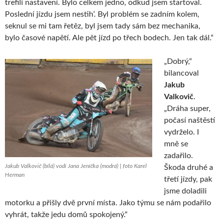
trefili nastavení. Bylo celkem jedno, odkud jsem startoval.
Poslední jízdu jsem nestih‘. Byl problém se zadním kolem,
seknul se mi tam řetěz, byl jsem tady sám bez mechanika,
bylo časové napětí. Ale pět jízd po třech bodech. Jen tak dál.“
„Dobrý,“
bilancoval
Jakub
Valkovič
.
„Dráha super,
počasí naštěstí
vydrželo. I
mně se
zadařilo.
Jakub Valkovič (bílá) vodí Jana Jeníčka (modrá) | foto Karel
Škoda druhé a
Herman
třetí jízdy, pak
jsme doladili
motorku a přišly dvě první místa. Jako týmu se nám podařilo
vyhrát, takže jedu domů spokojený.“