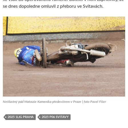
se dnes dopoledne omluvil z přeboru ve Svitavách.
Nešťastný pád Matouše Kameníka předevčírem v Praze | foto Pavel Fišer
2025 1LIG PRAHA
2025 P06 SVITAVY