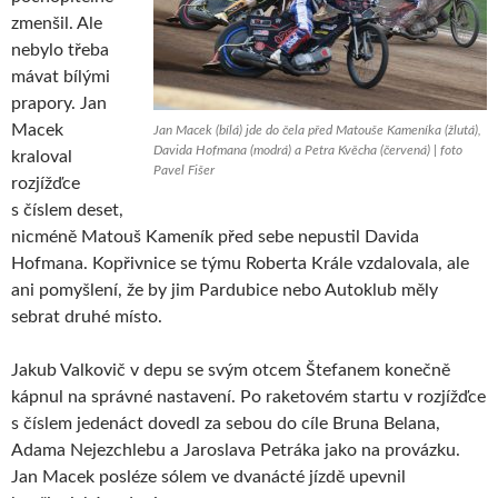
zmenšil. Ale
nebylo třeba
mávat bílými
prapory. Jan
Macek
Jan Macek (bílá) jde do čela před Matouše Kameníka (žlutá),
Davida Hofmana (modrá) a Petra Kvěcha (červená) | foto
kraloval
Pavel Fišer
rozjížďce
s číslem deset,
nicméně Matouš Kameník před sebe nepustil Davida
Hofmana. Kopřivnice se týmu Roberta Krále vzdalovala, ale
ani pomyšlení, že by jim Pardubice nebo Autoklub měly
sebrat druhé místo.
Jakub Valkovič v depu se svým otcem Štefanem konečně
kápnul na správné nastavení. Po raketovém startu v rozjížďce
s číslem jedenáct dovedl za sebou do cíle Bruna Belana,
Adama Nejezchlebu a Jaroslava Petráka jako na provázku.
Jan Macek posléze sólem ve dvanácté jízdě upevnil