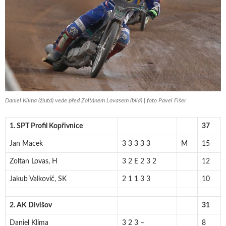
Daniel Klíma (žlutá) vede před Zoltánem Lovasem (bílá) | foto Pavel Fišer
1. SPT Profil Kopřivnice
37
Jan Macek
3 3 3 3 3
M
15
Zoltan Lovas, H
3 2 E 2 3 2
12
Jakub Valkovič, SK
2 1 1 3 3
10
2. AK Divišov
31
Daniel Klíma
3 2 3 –
8