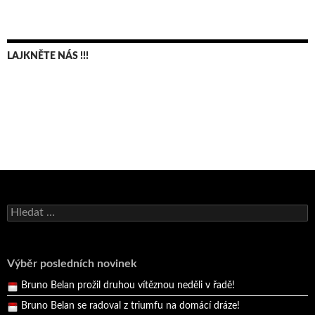
LAJKNĚTE NÁS !!!
Vyhledávání
Výběr posledních novinek
Bruno Belan se radoval z triumfu na domácí dráze!
Andy Appleton obhájil dlouhodrážní titul!