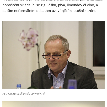
pohoštění skládající se z gulášku, piva, limonády či víno, a
dalším neformálním debatám uzavírajícím letošní sezónu.
Petr Ondrašík bilancuje uplynulý rok