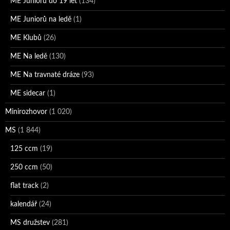
ME Juniorů do 19 let
(134)
ME Juniorů na ledě
(1)
ME Klubů
(26)
ME Na ledě
(130)
ME Na travnaté dráze
(93)
ME sidecar
(1)
Minirozhovor
(1 020)
MS
(1 844)
125 ccm
(19)
250 ccm
(50)
flat track
(2)
kalendář
(24)
MS družstev
(281)