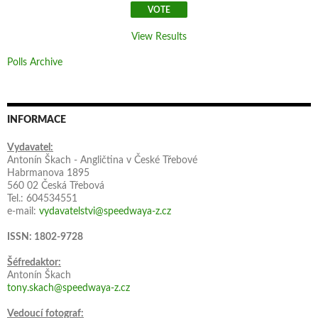
View Results
Polls Archive
INFORMACE
Vydavatel:
Antonín Škach - Angličtina v České Třebové
Habrmanova 1895
560 02 Česká Třebová
Tel.: 604534551
e-mail:
vydavatelstvi@speedwaya-z.cz
ISSN: 1802-9728
Šéfredaktor:
Antonín Škach
tony.skach@speedwaya-z.cz
Vedoucí fotograf: