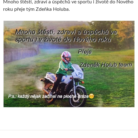
Mnoho štěstí, zdraví a úspěchů ve sportu i životě do Nového
roku přeje tým Zdeňka Holuba.