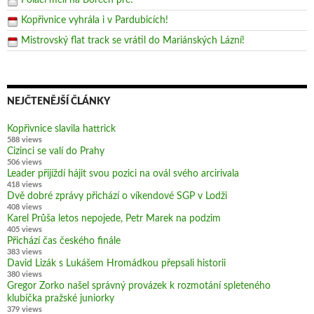
Poláci měli na Borech pré!
Kopřivnice vyhrála i v Pardubicích!
Mistrovský flat track se vrátil do Mariánských Lázní!
NEJČTENĚJŠÍ ČLÁNKY
Kopřivnice slavila hattrick
588 views
Cizinci se valí do Prahy
506 views
Leader přijíždí hájit svou pozici na ovál svého arcirivala
418 views
Dvě dobré zprávy přichází o víkendové SGP v Lodži
408 views
Karel Průša letos nepojede, Petr Marek na podzim
405 views
Přichází čas českého finále
383 views
David Lizák s Lukášem Hromádkou přepsali historii
380 views
Gregor Zorko našel správný provázek k rozmotání spleteného
klubíčka pražské juniorky
379 views