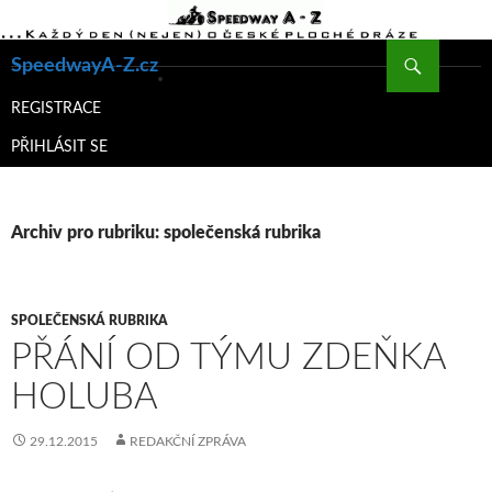
Hledat
SpeedwayA-Z.cz
PŘEJÍT
K
REGISTRACE
OBSAHU
PŘIHLÁSIT SE
WEBU
Archiv pro rubriku: společenská rubrika
SPOLEČENSKÁ RUBRIKA
PŘÁNÍ OD TÝMU ZDEŇKA
HOLUBA
29.12.2015
REDAKČNÍ ZPRÁVA