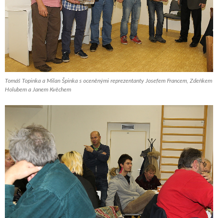
Tomáš Topinka a Milan Špinka s oceněnými reprezentanty Josefem Francem, Zdeňkem
Holubem a Janem Kvěchem