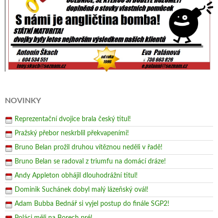
NOVINKY
Reprezentační dvojice brala český titul!
Pražský přebor neskrblil překvapeními!
Bruno Belan prožil druhou vítěznou neděli v řadě!
Bruno Belan se radoval z triumfu na domácí dráze!
Andy Appleton obhájil dlouhodrážní titul!
Dominik Suchánek dobyl malý lázeňský ovál!
Adam Bubba Bednář si vyjel postup do finále SGP2!