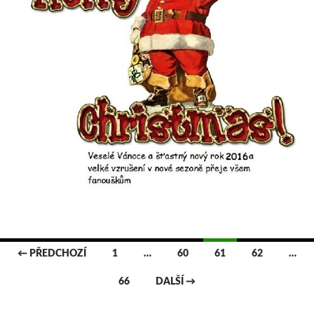
← PŘEDCHOZÍ
1
…
60
61
62
…
Navigace
66
DALŠÍ →
pro