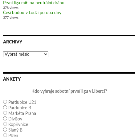
První liga míří na neutrální dráhu
378 views
Češi budou v Lodži po oba dny
377 views
ARCHIVY
Archivy
ANKETY
Kdo vyhraje sobotní první ligu v Liberci?
Pardubice U21
Pardubice B
Markéta Praha
Divišov
Kopřivnice
Slaný B
Plzeň