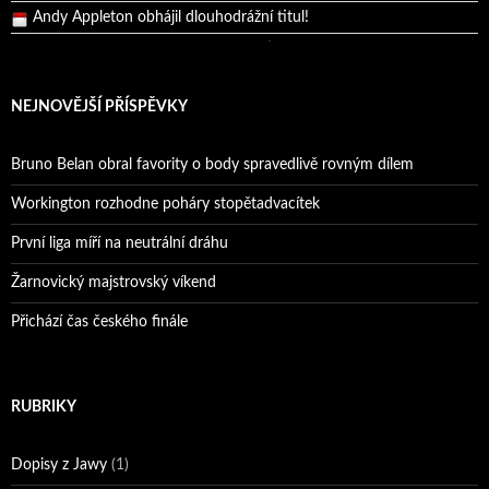
Reprezentační dvojice brala český titul!
Pražský přebor neskrblil překvapeními!
Bruno Belan prožil druhou vítěznou neděli v řadě!
NEJNOVĚJŠÍ PŘÍSPĚVKY
Bruno Belan se radoval z triumfu na domácí dráze!
Andy Appleton obhájil dlouhodrážní titul!
Bruno Belan obral favority o body spravedlivě rovným dílem
Reprezentační dvojice brala český titul!
Workington rozhodne poháry stopětadvacítek
První liga míří na neutrální dráhu
Žarnovický majstrovský víkend
Přichází čas českého finále
RUBRIKY
Dopisy z Jawy
(1)