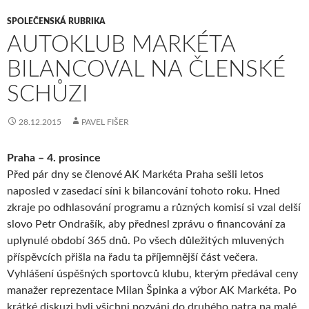
SPOLEČENSKÁ RUBRIKA
AUTOKLUB MARKÉTA
BILANCOVAL NA ČLENSKÉ
SCHŮZI
28.12.2015
PAVEL FIŠER
Praha – 4. prosince
Před pár dny se členové AK Markéta Praha sešli letos
naposled v zasedací síni k bilancování tohoto roku. Hned
zkraje po odhlasování programu a různých komisí si vzal delší
slovo Petr Ondrašík, aby přednesl zprávu o financování za
uplynulé období 365 dnů. Po všech důležitých mluvených
příspěvcích přišla na řadu ta příjemnější část večera.
Vyhlášení úspěšných sportovců klubu, kterým předával ceny
manažer reprezentace Milan Špinka a výbor AK Markéta. Po
krátké diskuzi byli všichni pozváni do druhého patra na malé