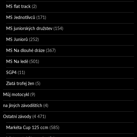
MS flat track
(2)
MS Jednotlivců
(171)
MS juniorských družstev
(154)
MS Juniorů
(252)
MS Na dlouhé dráze
(367)
MS Na ledě
(501)
SGP4
(11)
Zlatá trofej žen
(5)
Můj motocykl
(9)
na jiných závodištích
(4)
Ostatní závody
(4 471)
Markéta Cup 125 ccm
(585)