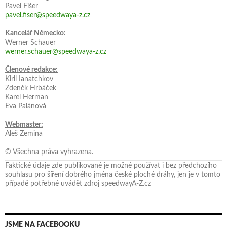
Pavel Fišer
pavel.fiser@speedwaya-z.cz
Kancelář Německo:
Werner Schauer
werner.schauer@speedwaya-z.cz
Členové redakce:
Kiril Ianatchkov
Zdeněk Hrbáček
Karel Herman
Eva Palánová
Webmaster:
Aleš Zemina
© Všechna práva vyhrazena.
Faktické údaje zde publikované je možné používat i bez předchozího
souhlasu pro šíření dobrého jména české ploché dráhy, jen je v tomto
případě potřebné uvádět zdroj speedwayA-Z.cz
JSME NA FACEBOOKU