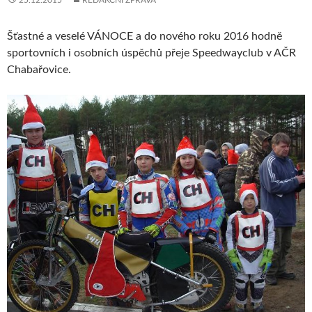
25.12.2015
REDAKČNÍ ZPRÁVA
Šťastné a veselé VÁNOCE a do nového roku 2016 hodně
sportovních i osobních úspěchů přeje Speedwayclub v AČR
Chabařovice.