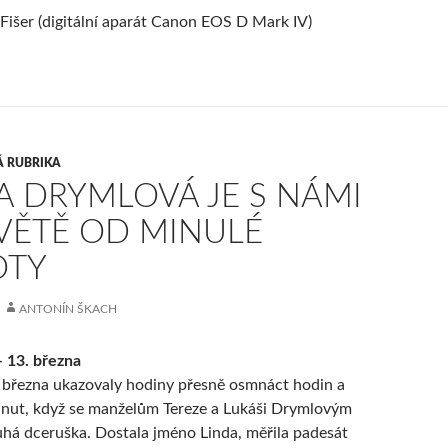
 Fišer (digitální aparát Canon EOS D Mark IV)
Á RUBRIKA
A DRYMLOVÁ JE S NÁMI
VĚTĚ OD MINULÉ
OTY
ANTONÍN ŠKACH
 13. března
 března ukazovaly hodiny přesně osmnáct hodin a
minut, když se manželům Tereze a Lukáši Drymlovým
uhá dceruška. Dostala jméno Linda, měřila padesát