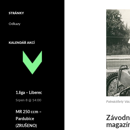
STRÁNKY
Odkazy
KALENDÁŘ AKCÍ
1.liga – Liberec
Srpen 8 @ 14:00
Patnáctiletý Vác
MR 250 ccm –
Závodní
Pardubice
magazí
(ZRUŠENO)