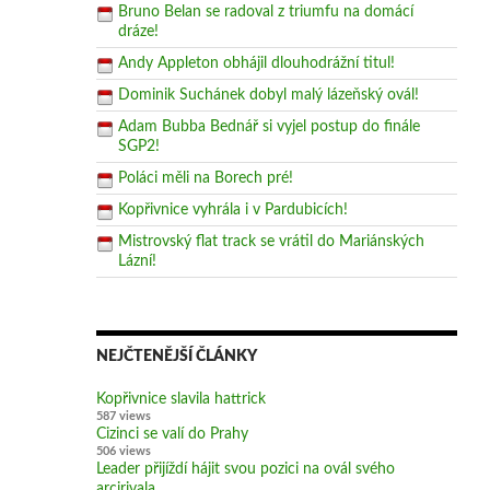
Bruno Belan se radoval z triumfu na domácí
dráze!
Andy Appleton obhájil dlouhodrážní titul!
Dominik Suchánek dobyl malý lázeňský ovál!
Adam Bubba Bednář si vyjel postup do finále
SGP2!
Poláci měli na Borech pré!
Kopřivnice vyhrála i v Pardubicích!
Mistrovský flat track se vrátil do Mariánských
Lázní!
NEJČTENĚJŠÍ ČLÁNKY
Kopřivnice slavila hattrick
587 views
Cizinci se valí do Prahy
506 views
Leader přijíždí hájit svou pozici na ovál svého
arcirivala