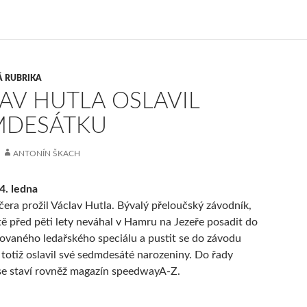
Á RUBRIKA
AV HUTLA OSLAVIL
MDESÁTKU
ANTONÍN ŠKACH
4. ledna
čera prožil Václav Hutla. Bývalý přeloučský závodník,
ště před pěti lety neváhal v Hamru na Jezeře posadit do
ovaného ledařského speciálu a pustit se do závodu
totiž oslavil své sedmdesáté narozeniny. Do řady
se staví rovněž magazín speedwayA-Z.