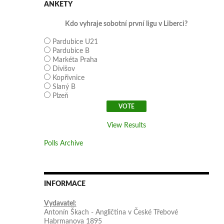
ANKETY
Kdo vyhraje sobotní první ligu v Liberci?
Pardubice U21
Pardubice B
Markéta Praha
Divišov
Kopřivnice
Slaný B
Plzeň
View Results
Polls Archive
INFORMACE
Vydavatel:
Antonín Škach - Angličtina v České Třebové
Habrmanova 1895