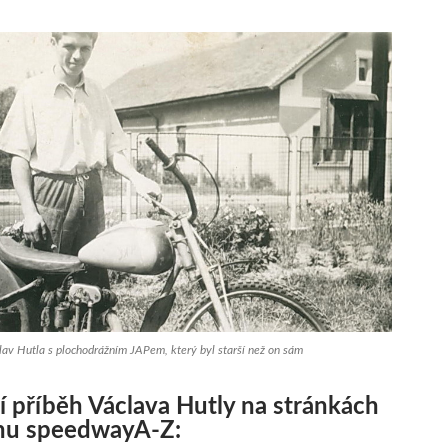
lav Hutla s plochodrážním JAPem, který byl starší než on sám
 příběh Václava Hutly na stránkách
nu speedwayA-Z: