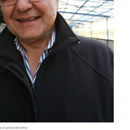
avil pětašedesátiny