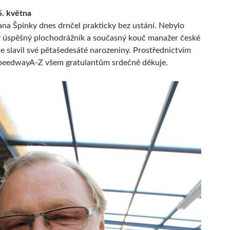
5. května
ana Špinky dnes drnčel prakticky bez ustání. Nebylo
ý úspěšný plochodrážník a současný kouč manažer české
e slavil své pětašedesáté narozeniny. Prostřednictvím
peedwayA-Z všem gratulantům srdečně děkuje.