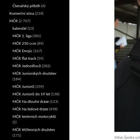
Čtenářský příběh
(4)
Komerční zóna
(218)
MČR
(2 707)
kalendář
(23)
MČR 1. liga
(381)
MČR 250 ccm
(89)
MČR Dvojic
(167)
MČR flat track
(59)
MČR Jednotlivců
(282)
MČR Juniorských družstev
(184)
MČR Juniorů
(359)
MČR Juniorů do 19 let
(138)
MČR Na dlouhé dráze
(123)
MČR Na ledové dráze
(458)
MČR terénních motocyklů
(5)
MČR tříčlenných družstev
(171)
Milan Špinka osl