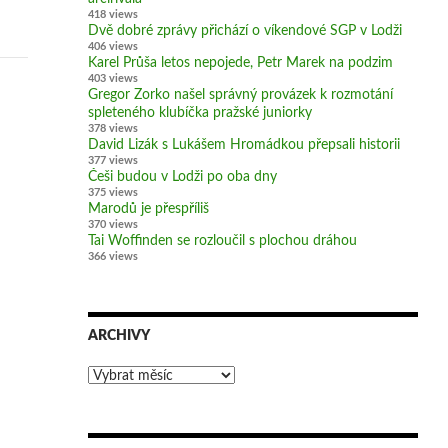
418 views
Dvě dobré zprávy přichází o víkendové SGP v Lodži
406 views
Karel Průša letos nepojede, Petr Marek na podzim
403 views
Gregor Zorko našel správný provázek k rozmotání
spleteného klubíčka pražské juniorky
378 views
David Lizák s Lukášem Hromádkou přepsali historii
377 views
Češi budou v Lodži po oba dny
375 views
Marodů je přespříliš
370 views
Tai Woffinden se rozloučil s plochou dráhou
366 views
ARCHIVY
Archivy