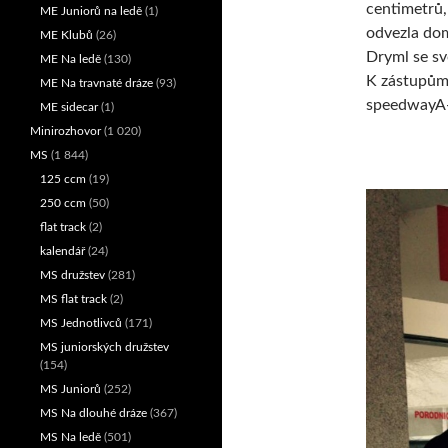
centimetrů,
ME Juniorů na ledě
(1)
odvezla dom
ME Klubů
(26)
Dryml se sv
ME Na ledě
(130)
K zástupům 
ME Na travnaté dráze
(93)
speedwayA
ME sidecar
(1)
Minirozhovor
(1 020)
MS
(1 844)
125 ccm
(19)
250 ccm
(50)
flat track
(2)
kalendář
(24)
MS družstev
(281)
MS flat track
(2)
MS Jednotlivců
(171)
MS juniorských družstev
(154)
MS Juniorů
(252)
MS Na dlouhé dráze
(367)
MS Na ledě
(501)