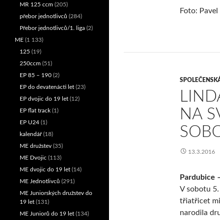
MR 125 ccm
(205)
Foto: Pavel
přebor jednotlivců
(284)
Přebor jednotlivců/1. liga
(2)
ME
(1 133)
125
(19)
250ccm
(51)
EP 85 – 190
(2)
SPOLEČENSK
EP do devatenácti let
(23)
LIND
EP dvojic do 19 let
(12)
NA S
EP flat track
(1)
EP U24
(1)
SOB
kalendář
(18)
ME družstev
(35)
13.3.2016
ME Dvojic
(113)
ME dvojic do 19 let
(14)
Pardubice –
ME Jednotlivců
(291)
V sobotu 5.
ME Juniorských družstev do
třiatřicet 
19 let
(131)
narodila dr
ME Juniorů do 19 let
(134)