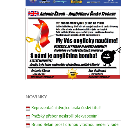
NOVINKY
Reprezentační dvojice brala český titul!
Pražský přebor neskrblil překvapeními!
Bruno Belan prožil druhou vítěznou neděli v řadě!