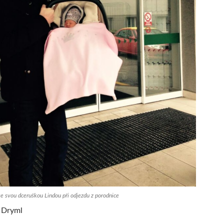
se svou dceruškou Lindou při odjezdu z porodnice
 Dryml