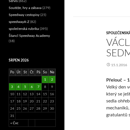
Servis
(862)
Soutěže, hry a zábava
(279)
Speedway cestopisy
(25)
speedwayA-Z
(82)
společenská rubrika
(395)
SPOLEČENSK
Štancl Speedway Academy
VÁCL
(18)
SED
SRPEN 2026
15.1.2016
Po
Út
St
Čt
Pá
So
Ne
Přelouč – 1
1
2
Velký den v
3
4
5
6
7
8
9
který se je
10
11
12
13
14
15
16
sedla ohřeb
17
18
19
20
21
22
23
mechaniků, 
24
25
26
27
28
29
30
gratulantů 
31
« Čvc