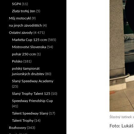
SGP4
(11)
Zlatá trofej žen
(5)
Můj motocykl
(9)
na jiných závodištích
(4)
Ostatní závody
(4 471)
Markéta Cup 125 ccm
(585)
Mistrovství Slovenska
(54)
pohár 250 ccm
(1)
Polsko
(181)
polský šampionát
juniorských družstev
(80)
Slaný Speedway Academy
(25)
Slaný Trophy Talent 125
(10)
Speedway Friendship Cup
(41)
Talent Speedway Slaný
(17)
Šťastný tatínek 
Talent Trophy
(14)
Foto: Lukáš
Rozhovory
(343)