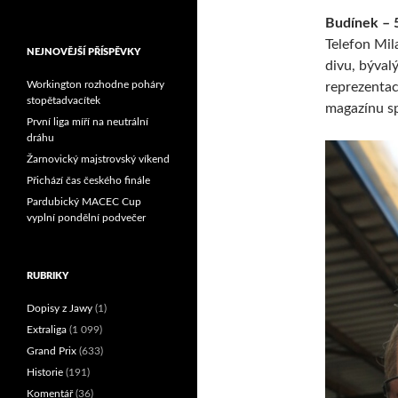
Reprezentační dvojice
brala český titul!
Budínek – 
Telefon Mil
NEJNOVĚJŠÍ PŘÍSPĚVKY
divu, býval
Workington rozhodne poháry
reprezentac
stopětadvacítek
magazínu s
První liga míří na neutrální
dráhu
Žarnovický majstrovský víkend
Přichází čas českého finále
Pardubický MACEC Cup
vyplní pondělní podvečer
RUBRIKY
Dopisy z Jawy
(1)
Extraliga
(1 099)
Grand Prix
(633)
Historie
(191)
Komentář
(36)