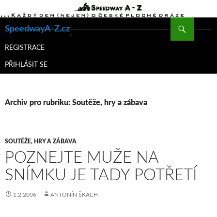
Hledat
SpeedwayA-Z.cz
PŘEJÍT
K
REGISTRACE
OBSAHU
PŘIHLÁSIT SE
WEBU
Archiv pro rubriku: Soutěže, hry a zábava
SOUTĚŽE, HRY A ZÁBAVA
POZNEJTE MUŽE NA
SNÍMKU JE TADY POTŘETÍ
1.2.2006
ANTONÍN ŠKACH