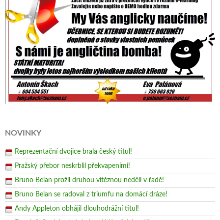
NOVINKY
Reprezentační dvojice brala český titul!
Pražský přebor neskrblil překvapeními!
Bruno Belan prožil druhou vítěznou neděli v řadě!
Bruno Belan se radoval z triumfu na domácí dráze!
Andy Appleton obhájil dlouhodrážní titul!