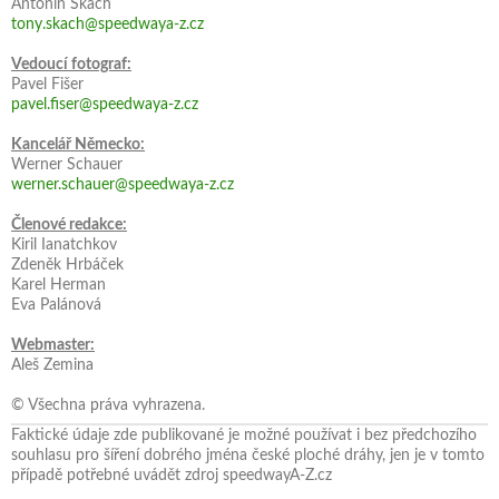
Antonín Škach
tony.skach@speedwaya-z.cz
Vedoucí fotograf:
Pavel Fišer
pavel.fiser@speedwaya-z.cz
Kancelář Německo:
Werner Schauer
werner.schauer@speedwaya-z.cz
Členové redakce:
Kiril Ianatchkov
Zdeněk Hrbáček
Karel Herman
Eva Palánová
Webmaster:
Aleš Zemina
© Všechna práva vyhrazena.
Faktické údaje zde publikované je možné používat i bez předchozího
souhlasu pro šíření dobrého jména české ploché dráhy, jen je v tomto
případě potřebné uvádět zdroj speedwayA-Z.cz