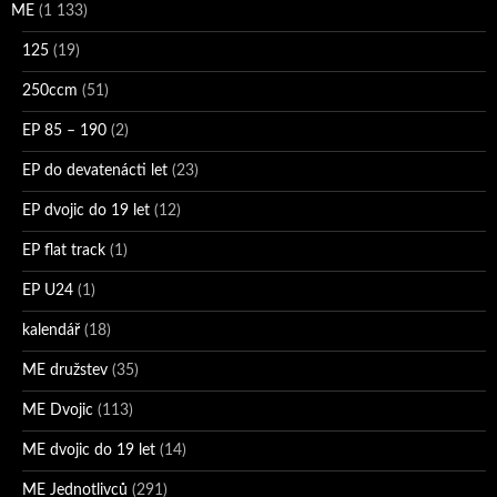
ME
(1 133)
125
(19)
250ccm
(51)
EP 85 – 190
(2)
EP do devatenácti let
(23)
EP dvojic do 19 let
(12)
EP flat track
(1)
EP U24
(1)
kalendář
(18)
ME družstev
(35)
ME Dvojic
(113)
ME dvojic do 19 let
(14)
ME Jednotlivců
(291)