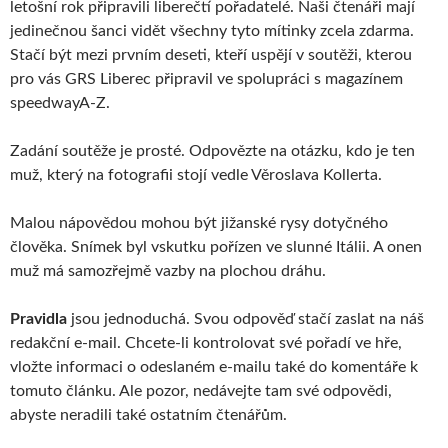
letošní rok připravili liberečtí pořadatelé. Naši čtenáři mají
jedinečnou šanci vidět všechny tyto mítinky zcela zdarma.
Stačí být mezi prvním deseti, kteří uspějí v soutěži, kterou
pro vás GRS Liberec připravil ve spolupráci s magazínem
speedwayA-Z.
Zadání soutěže je prosté. Odpovězte na otázku, kdo je ten
muž, který na fotografii stojí vedle Věroslava Kollerta.
Malou nápovědou mohou být jižanské rysy dotyčného
člověka. Snímek byl vskutku pořízen ve slunné Itálii. A onen
muž má samozřejmě vazby na plochou dráhu.
Pravidla
jsou jednoduchá. Svou odpověď stačí zaslat na náš
redakční e-mail. Chcete-li kontrolovat své pořadí ve hře,
vložte informaci o odeslaném e-mailu také do komentáře k
tomuto článku. Ale pozor, nedávejte tam své odpovědi,
abyste neradili také ostatním čtenářům.