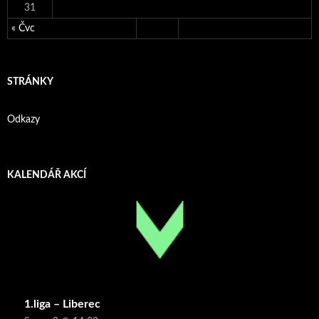
31
« Čvc
STRÁNKY
Odkazy
KALENDÁŘ AKCÍ
1.liga – Liberec