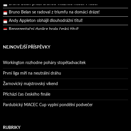
Bruno Belan se radoval z triumfu na domácí dráze!
Andy Appleton obhájil dlouhodrážní titul!
Reprezentační dvojice brala český titul!
Pražský přebor neskrblil překvapeními!
Bruno Belan prožil druhou vítěznou neděli v řadě!
NEJNOVĚJŠÍ PŘÍSPĚVKY
Bruno Belan se radoval z triumfu na domácí dráze!
Andy Appleton obhájil dlouhodrážní titul!
Workington rozhodne poháry stopětadvacítek
Reprezentační dvojice brala český titul!
První liga míří na neutrální dráhu
Žarnovický majstrovský víkend
Přichází čas českého finále
Pardubický MACEC Cup vyplní pondělní podvečer
RUBRIKY