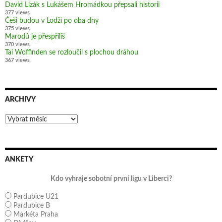
David Lizák s Lukášem Hromádkou přepsali historii
377 views
Češi budou v Lodži po oba dny
375 views
Marodů je přespříliš
370 views
Tai Woffinden se rozloučil s plochou dráhou
367 views
ARCHIVY
Archivy
ANKETY
Kdo vyhraje sobotní první ligu v Liberci?
Pardubice U21
Pardubice B
Markéta Praha