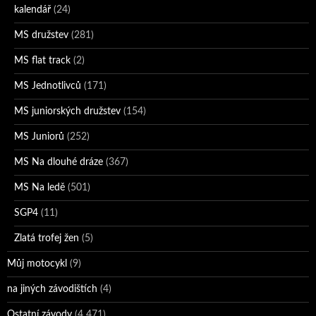
kalendář
(24)
MS družstev
(281)
MS flat track
(2)
MS Jednotlivců
(171)
MS juniorských družstev
(154)
MS Juniorů
(252)
MS Na dlouhé dráze
(367)
MS Na ledě
(501)
SGP4
(11)
Zlatá trofej žen
(5)
Můj motocykl
(9)
na jiných závodištích
(4)
Ostatní závody
(4 471)