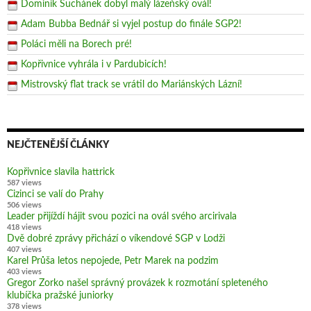
Dominik Suchánek dobyl malý lázeňský ovál!
Adam Bubba Bednář si vyjel postup do finále SGP2!
Poláci měli na Borech pré!
Kopřivnice vyhrála i v Pardubicích!
Mistrovský flat track se vrátil do Mariánských Lázní!
NEJČTENĚJŠÍ ČLÁNKY
Kopřivnice slavila hattrick
587 views
Cizinci se valí do Prahy
506 views
Leader přijíždí hájit svou pozici na ovál svého arcirivala
418 views
Dvě dobré zprávy přichází o víkendové SGP v Lodži
407 views
Karel Průša letos nepojede, Petr Marek na podzim
403 views
Gregor Zorko našel správný provázek k rozmotání spleteného
klubíčka pražské juniorky
378 views