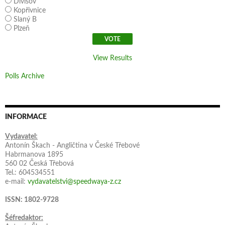
Divišov
Kopřivnice
Slaný B
Plzeň
View Results
Polls Archive
INFORMACE
Vydavatel:
Antonín Škach - Angličtina v České Třebové
Habrmanova 1895
560 02 Česká Třebová
Tel.: 604534551
e-mail:
vydavatelstvi@speedwaya-z.cz
ISSN: 1802-9728
Šéfredaktor: