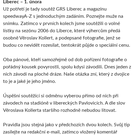
Liberec – 1. února
Už potřetí je tady soutěž GRS Liberec a magazínu
speedwayA-Z s jednoduchým zadáním. Poznejte muže na
snímku. Zatímco v prvních kolech jsme soutěžili o volné
lístky na sezónu 2006 do Liberce, které výhercům předá
osobně Věroslav Kollert, a podepsané fotografie, jenž se
budou co nevidět rozesílat, tentokrát půjde o speciální cenu.
Oba pánové, kteří samozřejmě od dob pořízení fotografie o
pořádný kousek povyrostli, spolu kdysi závodili. Dnes jeden z
nich závodí na ploché dráze. Naše otázka zní, který z dvojice
to je a jaké je jeho jméno.
Úspěšní soutěžící si odměnu vyberou přímo od nich při
závodech na stadióně v libereckých Pavlovicích. A dle slov
Věroslava Kollerta staršího rozhodně nebudou litovat.
Pravidla jsou stejná jako v předchozích dvou kolech. Svůj tip
zasílejte na redakční e-mail, zatímco vložený komentář