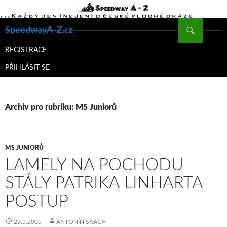
Hledat
SpeedwayA-Z.cz
PŘEJÍT
K
REGISTRACE
OBSAHU
PŘIHLÁSIT SE
WEBU
Archiv pro rubriku: MS Juniorů
MS JUNIORŮ
LAMELY NA POCHODU
STÁLY PATRIKA LINHARTA
POSTUP
23.5.2005
ANTONÍN ŠKACH