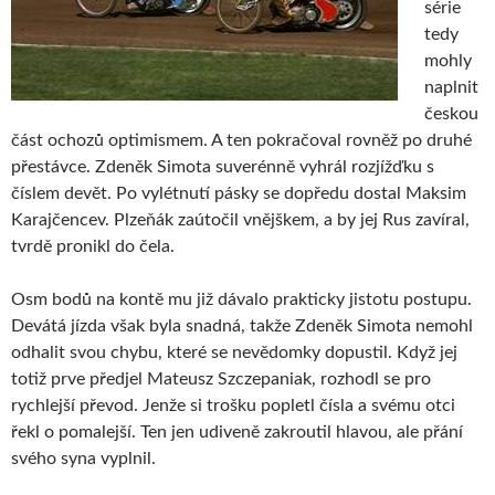
série
tedy
mohly
naplnit
českou
část ochozů optimismem. A ten pokračoval rovněž po druhé
přestávce. Zdeněk Simota suverénně vyhrál rozjížďku s
číslem devět. Po vylétnutí pásky se dopředu dostal Maksim
Karajčencev. Plzeňák zaútočil vnějškem, a by jej Rus zavíral,
tvrdě pronikl do čela.
Osm bodů na kontě mu již dávalo prakticky jistotu postupu.
Devátá jízda však byla snadná, takže Zdeněk Simota nemohl
odhalit svou chybu, které se nevědomky dopustil. Když jej
totiž prve předjel Mateusz Szczepaniak, rozhodl se pro
rychlejší převod. Jenže si trošku popletl čísla a svému otci
řekl o pomalejší. Ten jen udiveně zakroutil hlavou, ale přání
svého syna vyplnil.