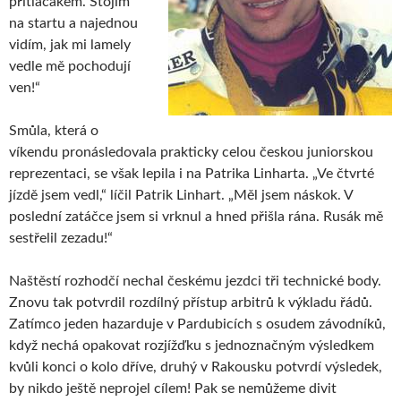
přítlačákem. Stojím
na startu a najednou
vidím, jak mi lamely
vedle mě pochodují
ven!“
Smůla, která o
víkendu pronásledovala prakticky celou českou juniorskou
reprezentaci, se však lepila i na Patrika Linharta. „Ve čtvrté
jízdě jsem vedl,“ líčil Patrik Linhart. „Měl jsem náskok. V
poslední zatáčce jsem si vrknul a hned přišla rána. Rusák mě
sestřelil zezadu!“
Naštěstí rozhodčí nechal českému jezdci tři technické body.
Znovu tak potvrdil rozdílný přístup arbitrů k výkladu řádů.
Zatímco jeden hazarduje v Pardubicích s osudem závodníků,
když nechá opakovat rozjížďku s jednoznačným výsledkem
kvůli konci o kolo dříve, druhý v Rakousku potvrdí výsledek,
by nikdo ještě neprojel cílem! Pak se nemůžeme divit