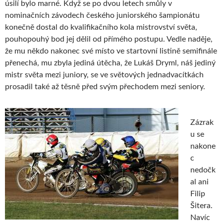
úsilí bylo marné. Když se po dvou letech smůly v
nominačních závodech českého juniorského šampionátu
konečně dostal do kvalifikačního kola mistrovství světa,
pouhopouhý bod jej dělil od přímého postupu. Vedle naděje,
že mu někdo nakonec své místo ve startovní listině semifinále
přenechá, mu zbyla jediná útěcha, že Lukáš Dryml, náš jediný
mistr světa mezi juniory, se ve světových jednadvacítkách
prosadil také až těsně před svým přechodem mezi seniory.
Zázrak
u se
nakone
c
nedočk
al ani
Filip
Šitera.
Navíc