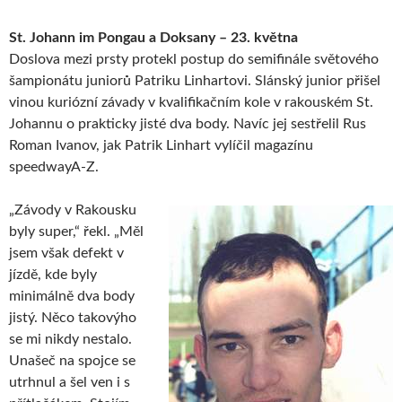
St. Johann im Pongau a Doksany – 23. května
Doslova mezi prsty protekl postup do semifinále světového
šampionátu juniorů Patriku Linhartovi. Slánský junior přišel
vinou kuriózní závady v kvalifikačním kole v rakouském St.
Johannu o prakticky jisté dva body. Navíc jej sestřelil Rus
Roman Ivanov, jak Patrik Linhart vylíčil magazínu
speedwayA-Z.
„Závody v Rakousku
byly super,“ řekl. „Měl
jsem však defekt v
jízdě, kde byly
minimálně dva body
jistý. Něco takovýho
se mi nikdy nestalo.
Unašeč na spojce se
utrhnul a šel ven i s