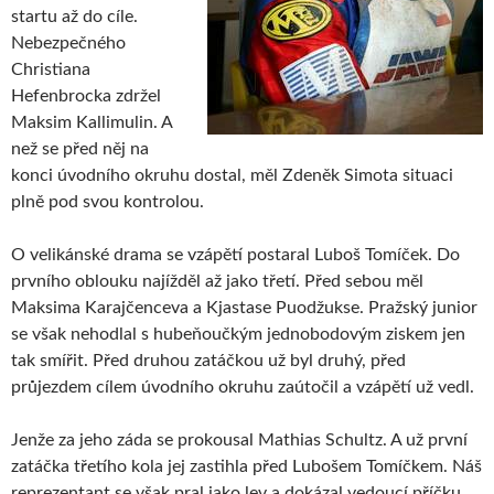
startu až do cíle.
Nebezpečného
Christiana
Hefenbrocka zdržel
Maksim Kallimulin. A
než se před něj na
konci úvodního okruhu dostal, měl Zdeněk Simota situaci
plně pod svou kontrolou.
O velikánské drama se vzápětí postaral Luboš Tomíček. Do
prvního oblouku najížděl až jako třetí. Před sebou měl
Maksima Karajčenceva a Kjastase Puodžukse. Pražský junior
se však nehodlal s hubeňoučkým jednobodovým ziskem jen
tak smířit. Před druhou zatáčkou už byl druhý, před
průjezdem cílem úvodního okruhu zaútočil a vzápětí už vedl.
Jenže za jeho záda se prokousal Mathias Schultz. A už první
zatáčka třetího kola jej zastihla před Lubošem Tomíčkem. Náš
reprezentant se však pral jako lev a dokázal vedoucí příčku