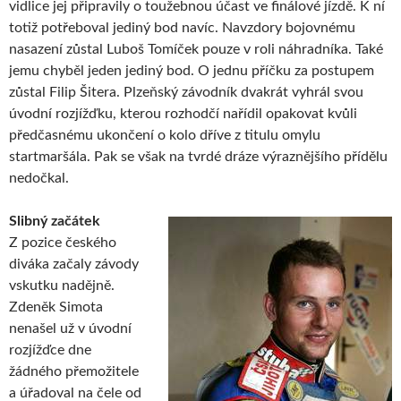
vidlice jej připravily o toužebnou účast ve finálové jízdě. K ní
totiž potřeboval jediný bod navíc. Navzdory bojovnému
nasazení zůstal Luboš Tomíček pouze v roli náhradníka. Také
jemu chyběl jeden jediný bod. O jednu příčku za postupem
zůstal Filip Šitera. Plzeňský závodník dvakrát vyhrál svou
úvodní rozjížďku, kterou rozhodčí nařídil opakovat kvůli
předčasnému ukončení o kolo dříve z titulu omylu
startmaršála. Pak se však na tvrdé dráze výraznějšího přídělu
nedočkal.
Slibný začátek
Z pozice českého
diváka začaly závody
vskutku nadějně.
Zdeněk Simota
nenašel už v úvodní
rozjížďce dne
žádného přemožitele
a úřadoval na čele od