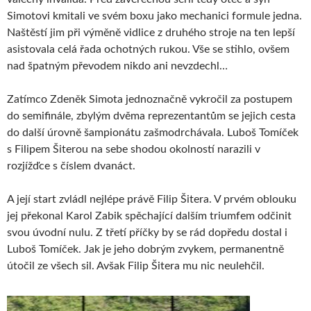
Simotovi kmitali ve svém boxu jako mechanici formule jedna.
Naštěstí jim při výměně vidlice z druhého stroje na ten lepší
asistovala celá řada ochotných rukou. Vše se stihlo, ovšem
nad špatným převodem nikdo ani nevzdechl…
Zatímco Zdeněk Simota jednoznačně vykročil za postupem
do semifinále, zbylým dvěma reprezentantům se jejich cesta
do další úrovně šampionátu zašmodrchávala. Luboš Tomíček
s Filipem Šiterou na sebe shodou okolností narazili v
rozjížďce s číslem dvanáct.
A její start zvládl nejlépe právě Filip Šitera. V prvém oblouku
jej překonal Karol Zabik spěchající dalším triumfem odčinit
svou úvodní nulu. Z třetí příčky by se rád dopředu dostal i
Luboš Tomíček. Jak je jeho dobrým zvykem, permanentně
útočil ze všech sil. Avšak Filip Šitera mu nic neulehčil.