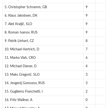
5. Christopher Schramm, GB
9
6. Klaus Jakobsen, DK
9
7. Aleš Kraljič, SLO
9
8. Roman Ivanov, RUS
9
9. Patrik Linhart, CZ
8
10. Michael Hertrich, D
7
11. Marko Vlah, CRO
6
12. Michael Diener, D
4
13. Maks Gregorič, SLO
3
14. Jevgenij Gomozov, RUS
3
15. Gugliemo Franchetti, I
2
16. Fritz Wallner, A
0