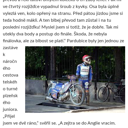
ve čtvrtý rozjížďce vypadnul šroub z kyvky. Osa byla úplně
vylezlá ven, kolo opřený na stranu. Před pátou jízdou jsme si
teda hodně mákli. A ten blbej převod tam zůstal i na tu
poslední rozjížďku! Myslel jsem si totiž, že je dobře. Tak mi
utekly dva body a postup do finále. Škoda, že nebyla
finálovka, ale za blbost se platí.“ Pardubice byly jen jednou ze
zastáve
k
náročn
ého
cestova
telskéh
o turné
plzeňsk
ého
juniora.
„Přijel
jsem ve dvě ráno,“ svěřil se. „A zejtra se do Anglie vracím.