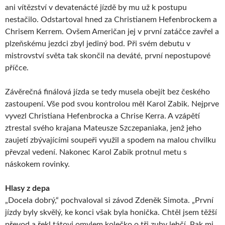
ani vítězství v devatenácté jízdě by mu už k postupu
nestačilo. Odstartoval hned za Christianem Hefenbrockem a
Chrisem Kerrem. Ovšem Američan jej v první zatáčce zavřel a
plzeňskému jezdci zbyl jediný bod. Při svém debutu v
mistrovství světa tak skončil na deváté, první nepostupové
příčce.
Závěrečná finálová jízda se tedy musela obejít bez českého
zastoupení. Vše pod svou kontrolou měl Karol Zabik. Nejprve
vyvezl Christiana Hefenbrocka a Chrise Kerra. A vzápětí
ztrestal svého krajana Mateusze Szczepaniaka, jenž jeho
zaujetí zbývajícími soupeři využil a spodem na malou chvilku
převzal vedení. Nakonec Karol Zabik protnul metu s
náskokem rovinky.
Hlasy z depa
„Docela dobrý,“ pochvaloval si závod Zdeněk Simota. „První
jízdy byly skvělý, ke konci však byla honička. Chtěl jsem těžší
převod a řekl tátovi omylem kolečko o tři zuby lehčí. Pak mi