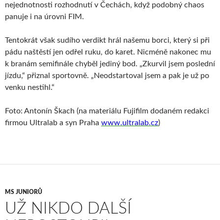
nejednotnosti rozhodnutí v Čechách, když podobný chaos
panuje i na úrovni FIM.
Tentokrát však sudího verdikt hrál našemu borci, který si při
pádu naštěstí jen odřel ruku, do karet. Nicméně nakonec mu
k branám semifinále chyběl jediný bod. „Zkurvil jsem poslední
jízdu,“ přiznal sportovně. „Neodstartoval jsem a pak je už po
venku nestihl.“
Foto: Antonín Škach (na materiálu Fujifilm dodaném redakci
firmou Ultralab a syn Praha
www.ultralab.cz
)
MS JUNIORŮ
UŽ NIKDO DALŠÍ