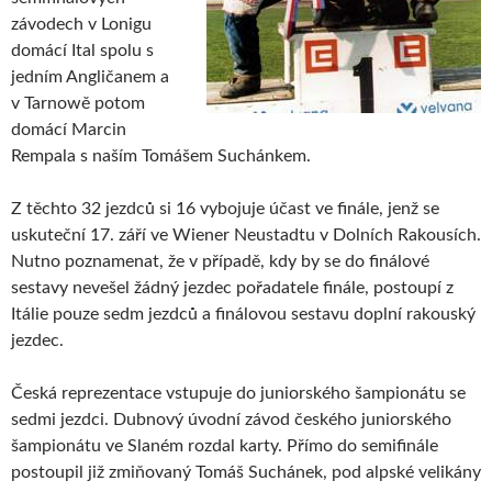
závodech v Lonigu
domácí Ital spolu s
jedním Angličanem a
v Tarnowě potom
domácí Marcin
Rempala s naším Tomášem Suchánkem.
Z těchto 32 jezdců si 16 vybojuje účast ve finále, jenž se
uskuteční 17. září ve Wiener Neustadtu v Dolních Rakousích.
Nutno poznamenat, že v případě, kdy by se do finálové
sestavy nevešel žádný jezdec pořadatele finále, postoupí z
Itálie pouze sedm jezdců a finálovou sestavu doplní rakouský
jezdec.
Česká reprezentace vstupuje do juniorského šampionátu se
sedmi jezdci. Dubnový úvodní závod českého juniorského
šampionátu ve Slaném rozdal karty. Přímo do semifinále
postoupil již zmiňovaný Tomáš Suchánek, pod alpské velikány