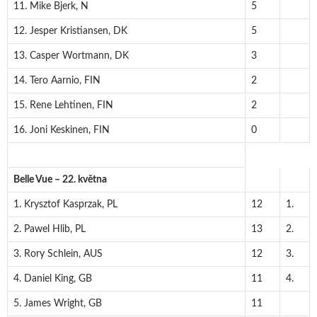
11. Mike Bjerk, N
5
12. Jesper Kristiansen, DK
5
13. Casper Wortmann, DK
3
14. Tero Aarnio, FIN
2
15. Rene Lehtinen, FIN
2
16. Joni Keskinen, FIN
0
Belle Vue – 22. května
1. Krysztof Kasprzak, PL
12
1.
2. Pawel Hlib, PL
13
2.
3. Rory Schlein, AUS
12
3.
4. Daniel King, GB
11
4.
5. James Wright, GB
11