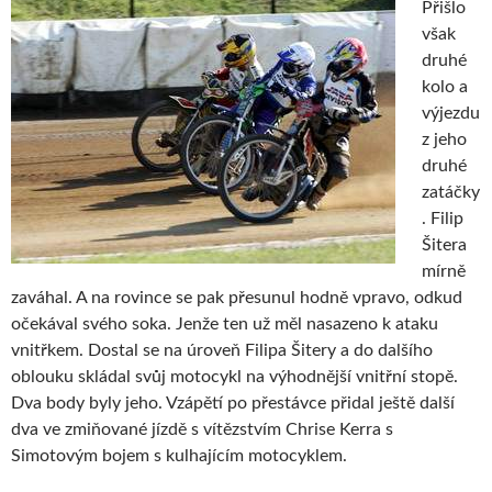
Přišlo
však
druhé
kolo a
výjezdu
z jeho
druhé
zatáčky
. Filip
Šitera
mírně
zaváhal. A na rovince se pak přesunul hodně vpravo, odkud
očekával svého soka. Jenže ten už měl nasazeno k ataku
vnitřkem. Dostal se na úroveň Filipa Šitery a do dalšího
oblouku skládal svůj motocykl na výhodnější vnitřní stopě.
Dva body byly jeho. Vzápětí po přestávce přidal ještě další
dva ve zmiňované jízdě s vítězstvím Chrise Kerra s
Simotovým bojem s kulhajícím motocyklem.