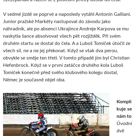
V sedmé jízdě se poprvé a naposledy vytáhl Antonín Galliani.
Junior pražské Markéty nastupoval do závodu jako
náhradník, ale po absenci Ukrajince Andreje Karpova se mu
naskytla šance absolvovat všech pět rozjížděk. Při svém
druhém startu se dostal do čela. A a Luboš Tomíček útočil ze
všech sil, ne a ne jej překonat. Když se však dva perou,
obvykle se směje ten třetí. V tomto případě jím byl Christian
Hefenbrock. Když se v první zatáčce druhého kola Luboš
Tomíček konečně před svého klubového kolegu dostal,
Němec je současně objel oba.
Kompli
kuje se
nám to
Úvodní
dvě