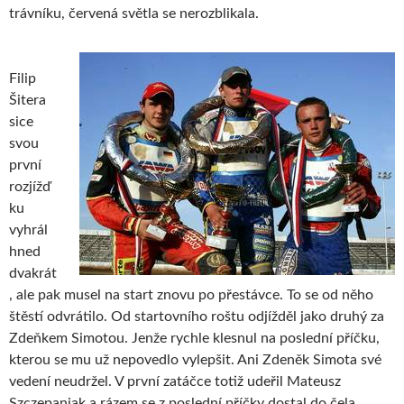
trávníku, červená světla se nerozblikala.
Filip
Šitera
sice
svou
první
rozjížď
ku
vyhrál
hned
dvakrát
, ale pak musel na start znovu po přestávce. To se od něho
štěstí odvrátilo. Od startovního roštu odjížděl jako druhý za
Zdeňkem Simotou. Jenže rychle klesnul na poslední příčku,
kterou se mu už nepovedlo vylepšit. Ani Zdeněk Simota své
vedení neudržel. V první zatáčce totiž udeřil Mateusz
Szczepaniak a rázem se z poslední příčky dostal do čela.