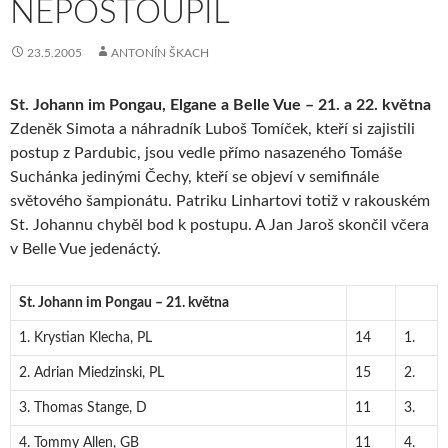
NEPOSTOUPIL
23.5.2005
ANTONÍN ŠKACH
St. Johann im Pongau, Elgane a Belle Vue – 21. a 22. května
Zdeněk Simota a náhradník Luboš Tomíček, kteří si zajistili
postup z Pardubic, jsou vedle přímo nasazeného Tomáše
Suchánka jedinými Čechy, kteří se objeví v semifinále
světového šampionátu. Patriku Linhartovi totiž v rakouském
St. Johannu chyběl bod k postupu. A Jan Jaroš skončil včera
v Belle Vue jedenáctý.
St. Johann im Pongau – 21. května
1. Krystian Klecha, PL
14
1.
2. Adrian Miedzinski, PL
15
2.
3. Thomas Stange, D
11
3.
4. Tommy Allen, GB
11
4.