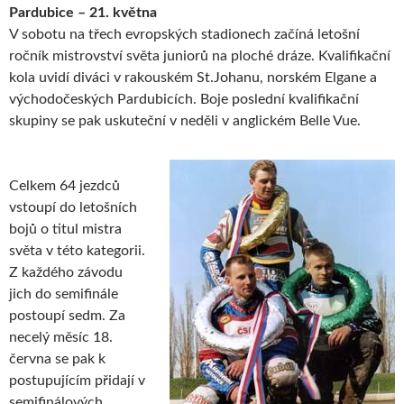
Pardubice – 21. května
V sobotu na třech evropských stadionech začíná letošní
ročník mistrovství světa juniorů na ploché dráze. Kvalifikační
kola uvidí diváci v rakouském St.Johanu, norském Elgane a
východočeských Pardubicích. Boje poslední kvalifikační
skupiny se pak uskuteční v neděli v anglickém Belle Vue.
Celkem 64 jezdců
vstoupí do letošních
bojů o titul mistra
světa v této kategorii.
Z každého závodu
jich do semifinále
postoupí sedm. Za
necelý měsíc 18.
června se pak k
postupujícím přidají v
semifinálových