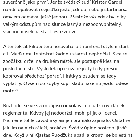
suverénně jako první. Jenže švédský sudí Krister Gardell
nařídil opakovat rozjížďku ještě jednou, nebo jí startmaršál
omylem odmával ještě jednou. Přestože výsledek byl díky
velkým odstupům nad slunce jasný a nezpochybnitelný,
všichni museli na start ještě znovu.
A tentokrát Filip Šitera nezaváhal a triumfoval stylem start –
cíl. Maďar mu tentokrát žádnou starost nepřidělal. Sice se
zpočátku držel na druhém místě, ale postupně klesl na
poslední místo. Výsledek opakované jízdy tedy přesně
kopíroval předchozí pořadí. Hrátky s osudem se tedy
vyplatily. Ovšem co kdyby kupříkladu našemu jezdci odešel
motor?!
Rozhodčí se ve svém zápisu odvolával na patřičný článek
reglementů. Kdyby jej nedodržel, mohl přijít o licenci.
Nicméně tohle závodníky asi jen pramálo zajímalo. Ostatně
jak jim na nich záleží, prokázal Švéd v úplně poslední jízdě
dne. Když v ní Kjastas Puodžuks upadl a kroutil se bolestí na