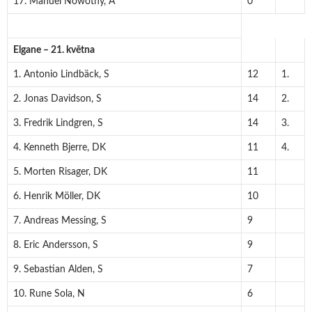
17. Manuel Nowotny, A
0
Elgane – 21. května
1. Antonio Lindbäck, S
12
1.
2. Jonas Davidson, S
14
2.
3. Fredrik Lindgren, S
14
3.
4. Kenneth Bjerre, DK
11
4.
5. Morten Risager, DK
11
6. Henrik Möller, DK
10
7. Andreas Messing, S
9
8. Eric Andersson, S
9
9. Sebastian Alden, S
7
10. Rune Sola, N
6