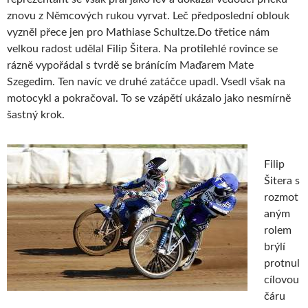
znovu z Němcových rukou vyrvat. Leč předposlední oblouk
vyzněl přece jen pro Mathiase Schultze.Do třetice nám
velkou radost udělal Filip Šitera. Na protilehlé rovince se
rázně vypořádal s tvrdě se bránícím Maďarem Mate
Szegedim. Ten navíc ve druhé zatáčce upadl. Vsedl však na
motocykl a pokračoval. To se vzápětí ukázalo jako nesmírně
šastný krok.
Filip
Šitera s
rozmot
aným
rolem
brýlí
protnul
cílovou
čáru