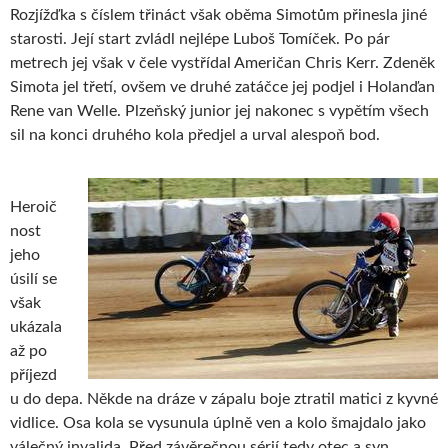
Rozjížďka s číslem třináct však oběma Simotům přinesla jiné
starosti. Její start zvládl nejlépe Luboš Tomíček. Po pár
metrech jej však v čele vystřídal Američan Chris Kerr. Zdeněk
Simota jel třetí, ovšem ve druhé zatáčce jej podjel i Holanďan
Rene van Welle. Plzeňský junior jej nakonec s vypětím všech
sil na konci druhého kola předjel a urval alespoň bod.
Heroič
nost
jeho
úsilí se
však
ukázala
až po
příjezd
u do depa. Někde na dráze v zápalu boje ztratil matici z kyvné
vidlice. Osa kola se vysunula úplně ven a kolo šmajdalo jako
válečný invalida. Před závěrečnou sérií tedy otec a syn