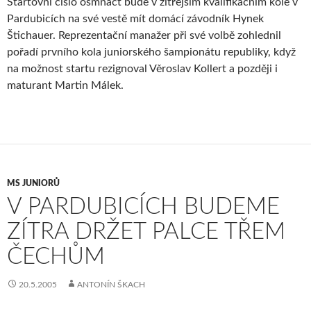
Startovní číslo osmnáct bude v zítřejším kvalifikačním kole v
Pardubicích na své vestě mít domácí závodník Hynek
Štichauer. Reprezentační manažer při své volbě zohlednil
pořadí prvního kola juniorského šampionátu republiky, když
na možnost startu rezignoval Věroslav Kollert a později i
maturant Martin Málek.
MS JUNIORŮ
V PARDUBICÍCH BUDEME
ZÍTRA DRŽET PALCE TŘEM
ČECHŮM
20.5.2005
ANTONÍN ŠKACH