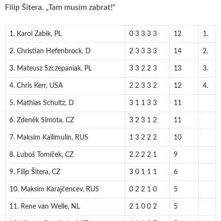
Filip Šitera. „Tam musím zabrat!“
1. Karol Zabik, PL
0 3 3 3 3
12
1.
2. Christian Hefenbrock, D
2 3 3 3 3
14
2.
3. Mateusz Szczepaniak, PL
3 3 2 2 3
13
3.
4. Chris Kerr, USA
2 2 3 3 2
12
4.
5. Mathias Schultz, D
3 1 1 3 3
11
6. Zdeněk Simota, CZ
3 2 3 1 2
11
7. Maksim Kallimulin, RUS
1 3 2 2 2
10
8. Luboš Tomíček, CZ
2 2 2 2 1
9
9. Filip Šitera, CZ
3 0 1 1 1
6
10. Maksim Karajčencev, RUS
0 2 2 1 0
5
11. Rene van Welle, NL
2 1 0 0 2
5