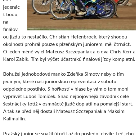
jedenác
t bodů,
na
finálov
ou jízdu to nestačilo. Christian Hefenbrock, který shodou
okolností prohrál pouze s plzeňským juniorem, měl čtrnáct.
O jeden méně vyjel Mateusz Szczepaniak a o dva Chris Kerr a
Karol Zabik. Tím byl výčet účastníků finálové jízdy kompletní.
Bohužel jednobodové manko Zdeňka Simoty nebylo tím
jediným, které naši juniorskou reprezentaci v sobotu
odpoledne postihlo. S hořkostí v hlase by vám o tom mohl
vyprávět Luboš Tomíček. Snad nejbojovnější závodník celé
šestnáctky totiž v osmnácté jízdě doplatil na pomalejší start.
A tak se před něj dostali Mateusz Szczepaniak a Maksim
Kalimullin.
Pražský junior se snažil útočit až do poslední chvíle. Leč jeho