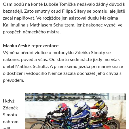
Osm bodů na kontě Luboše Tomíčka nedávalo žádný důvod k
beznaději. Zato smutný osud Filipa Šitery se pomalu, ale jistě
začal naplňovat. Ve rozjížďce jen asistoval duelu Maksima
Kallimulina s Mathiasem Schultzem, jenž nakonec vyzněl ve
prospěch německého mistra.
Manka české reprezentace
Výměna přední vidlice u motocyklu Zdeňka Simoty se
nakonec povedla včas. Od startu sedmnácté jízdy mu však
uletěl Mathias Schultz. A plzeňskému jezdci při marné snaze
o dostižení vedoucího Němce začala docházet jeho chyba s
převodem.
I když
Zdeněk
Simota
nahrom
adil