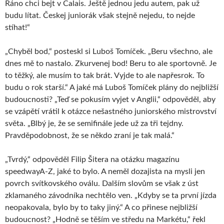
Ráno chci bejt v Calais. Ještě jednou jedu autem, pak už
budu lítat. Českej juniorák však stejně nejedu, to nejde
stíhat!“
„Chyběl bod,“ posteskl si Luboš Tomíček. „Beru všechno, ale
dnes mě to nastalo. Zkurvenej bod! Beru to ale sportovně. Je
to těžký, ale musím to tak brát. Vyjde to ale napřesrok. To
budu o rok starší.“ A jaké má Luboš Tomíček plány do nejbližší
budoucnosti? „Teď se pokusím vyjet v Anglii,“ odpověděl, aby
se vzápětí vrátil k otázce nešastného juniorského mistrovství
světa. „Blbý je, že se semifinále jede už za tři tejdny.
Pravděpodobnost, že se někdo zraní je tak malá.“
„Tvrdý,“ odpověděl Filip Šitera na otázku magazínu
speedwayA-Z, jaké to bylo. A neměl dozajista na mysli jen
povrch svítkovského oválu. Dalším slovům se však z úst
zklamaného závodníka nechtělo ven. „Kdyby se ta první jízda
neopakovala, bylo by to taky jiný.“ A co přinese nejbližší
budoucnost? „Hodně se těším ve středu na Markétu,“ řekl