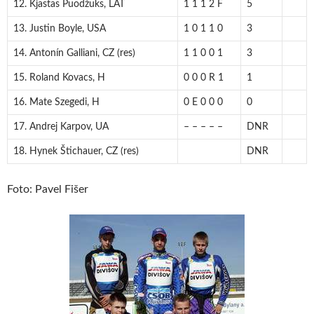
12. Kjastas Puodžuks, LAT
1 1 1 2 F
5
13. Justin Boyle, USA
1 0 1 1 0
3
14. Antonín Galliani, CZ (res)
1 1 0 0 1
3
15. Roland Kovacs, H
0 0 0 R 1
1
16. Mate Szegedi, H
0 E 0 0 0
0
17. Andrej Karpov, UA
– – – – –
DNR
18. Hynek Štichauer, CZ (res)
DNR
Foto: Pavel Fišer