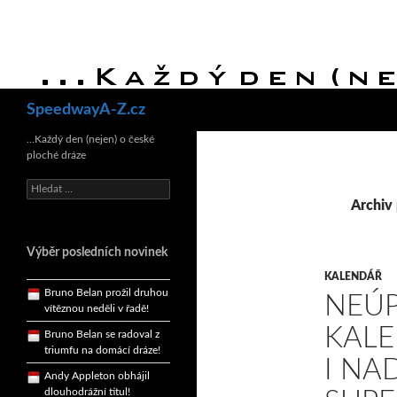
Hledat
SpeedwayA-Z.cz
Bruno Belan se radoval z
triumfu na domácí dráze!
…Každý den (nejen) o české
ploché dráze
Andy Appleton obhájil
dlouhodrážní titul!
Vyhledávání
Reprezentační dvojice
Archiv 
brala český titul!
Pražský přebor neskrblil
Výběr posledních novinek
překvapeními!
KALENDÁŘ
Bruno Belan prožil druhou
NEÚP
vítěznou neděli v řadě!
Bruno Belan se radoval z
KALE
triumfu na domácí dráze!
I NA
Andy Appleton obhájil
dlouhodrážní titul!