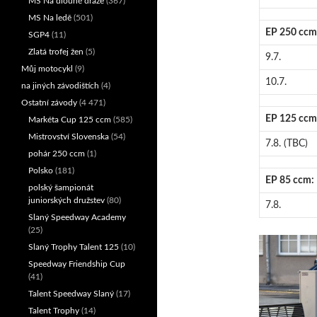
MS Na dlouhé dráze
(367)
MS Na ledě
(501)
EP 250 ccm
SGP4
(11)
Zlatá trofej žen
(5)
9.7.
Můj motocykl
(9)
10.7.
na jiných závodištích
(4)
Ostatní závody
(4 471)
EP 125 ccm
Markéta Cup 125 ccm
(585)
Mistrovství Slovenska
(54)
7.8. (TBC)
pohár 250 ccm
(1)
Polsko
(181)
EP 85 ccm:
polský šampionát
juniorských družstev
(80)
7.8.
Slaný Speedway Academy
(25)
Slaný Trophy Talent 125
(10)
Speedway Friendship Cup
(41)
Talent Speedway Slaný
(17)
Talent Trophy
(14)