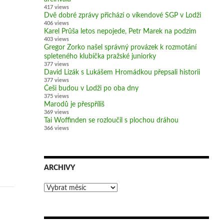
417 views
Dvě dobré zprávy přichází o víkendové SGP v Lodži
406 views
Karel Průša letos nepojede, Petr Marek na podzim
403 views
Gregor Zorko našel správný provázek k rozmotání
spleteného klubíčka pražské juniorky
377 views
David Lizák s Lukášem Hromádkou přepsali historii
377 views
Češi budou v Lodži po oba dny
375 views
Marodů je přespříliš
369 views
Tai Woffinden se rozloučil s plochou dráhou
366 views
ARCHIVY
Archivy