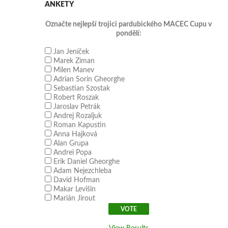
ANKETY
Označte nejlepší trojici pardubického MACEC Cupu v
pondělí:
Jan Jeníček
Marek Ziman
Milen Manev
Adrian Sorin Gheorghe
Sebastian Szostak
Robert Roszak
Jaroslav Petrák
Andrej Rozaljuk
Roman Kapustin
Anna Hajková
Alan Grupa
Andrei Popa
Erik Daniel Gheorghe
Adam Nejezchleba
David Hofman
Makar Levišin
Marián Jirout