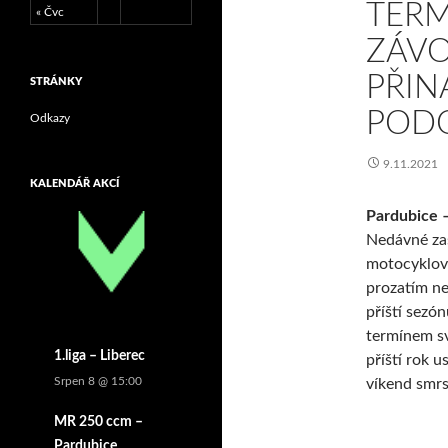
TERM
« Čvc
ZÁVO
PŘIN
STRÁNKY
PODO
Odkazy
9.11.2021
KALENDÁŘ AKCÍ
Pardubice –
Nedávné za
motocyklov
prozatím ne
příští sezó
termínem sv
1.liga – Liberec
příští rok u
Srpen 8 @ 15:00
víkend smrs
MR 250 ccm –
Pardubice