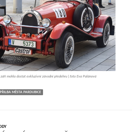
v září mohla dostat exkluzivní závodní předehru | foto Eva Palánová
 PŘILBA MĚSTA PARDUBICE
ODY