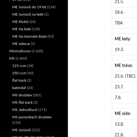
21.5.
ME Juniorů do 19 let
(134)
18.6.
ME Juniorů na ledě
(1)
ME Klubů
(26)
TBA
ME Na ledě
(130)
ME Na travnaté dráze
(93)
ME ledy:
ME sidecar
(1)
19.3.
Minirozhovor
(1 020)
MS
(1 843)
ME tráva:
125 ccm
(18)
250 ccm
(50)
25.6. (TBC)
flat track
(2)
23.7.
kalendář
(24)
MS družstev
(281)
7.8.
MS flat track
(2)
MS Jednotlivců
(171)
ME side:
MS juniorských družstev
(154)
13.8.
MS Juniorů
(252)
21.8.