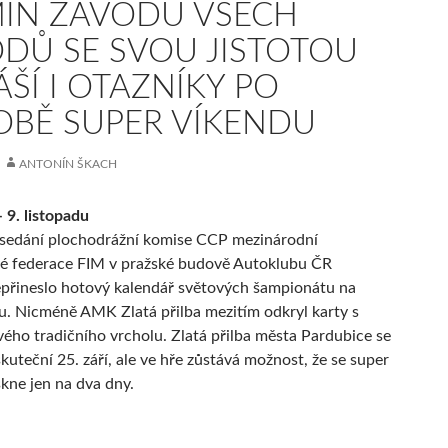
ÍN ZÁVODU VŠECH
DŮ SE SVOU JISTOTOU
ÁŠÍ I OTAZNÍKY PO
BĚ SUPER VÍKENDU
ANTONÍN ŠKACH
 9. listopadu
sedání plochodrážní komise CCP mezinárodní
é federace FIM v pražské budově Autoklubu ČR
přineslo hotový kalendář světových šampionátu na
nu. Nicméně AMK Zlatá přilba mezitím odkryl karty s
ého tradičního vrcholu. Zlatá přilba města Pardubice se
skuteční 25. září, ale ve hře zůstává možnost, že se super
kne jen na dva dny.