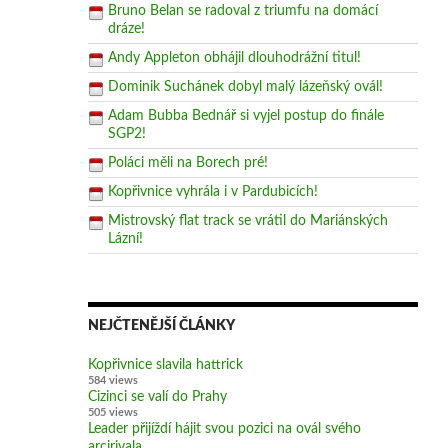
Bruno Belan se radoval z triumfu na domácí
dráze!
Andy Appleton obhájil dlouhodrážní titul!
Dominik Suchánek dobyl malý lázeňský ovál!
Adam Bubba Bednář si vyjel postup do finále
SGP2!
Poláci měli na Borech pré!
Kopřivnice vyhrála i v Pardubicích!
Mistrovský flat track se vrátil do Mariánských
Lázní!
NEJČTENĚJŠÍ ČLÁNKY
Kopřivnice slavila hattrick
584 views
Cizinci se valí do Prahy
505 views
Leader přijíždí hájit svou pozici na ovál svého
arcirivala