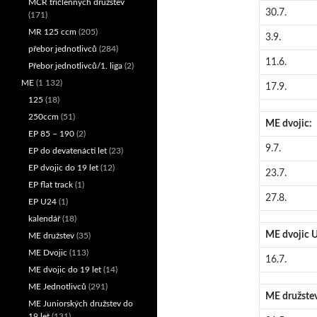
MČR tříčlenných družstev
30.7.
(171)
MR 125 ccm
(205)
3.9.
přebor jednotlivců
(284)
11.6.
Přebor jednotlivců/1. liga
(2)
ME
(1 132)
17.9.
125
(18)
250ccm
(51)
ME dvojic:
EP 85 – 190
(2)
9.7.
EP do devatenácti let
(23)
EP dvojic do 19 let
(12)
23.7.
EP flat track
(1)
27.8.
EP U24
(1)
kalendář
(18)
ME dvojic 
ME družstev
(35)
ME Dvojic
(113)
16.7.
ME dvojic do 19 let
(14)
ME Jednotlivců
(291)
ME družste
ME Juniorských družstev do
19 let
(131)