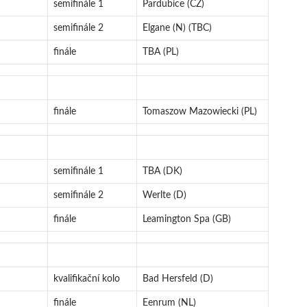
semifinále 1
Pardubice (CZ)
semifinále 2
Elgane (N) (TBC)
finále
TBA (PL)
finále
Tomaszow Mazowiecki (PL)
semifinále 1
TBA (DK)
semifinále 2
Werlte (D)
finále
Leamington Spa (GB)
kvalifikační kolo
Bad Hersfeld (D)
finále
Eenrum (NL)