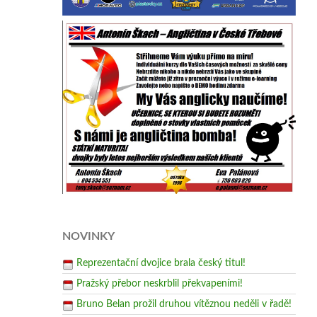
NOVINKY
Reprezentační dvojice brala český titul!
Pražský přebor neskrblil překvapeními!
Bruno Belan prožil druhou vítěznou neděli v řadě!