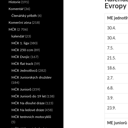
Historie
(191)
Evropy
Komentář
(36)
Čtenářský příběh
(4)
ME jednotli
Komerční zóna
(218)
30.4.
MČR
(2 706)
kalendář
(23)
30.4.
MČR 1. liga
(380)
7.5.
MČR 250 ccm
(89)
MČR Dvojic
(167)
21.5.
MČR flat track
(59)
18.6.
MČR Jednotlivců
(282)
MČR Juniorských družstev
2.7.
(184)
6.8.
MČR Juniorů
(359)
MČR Juniorů do 19 let
(138)
3.9.
MČR Na dlouhé dráze
(123)
23.9.
MČR Na ledové dráze
(458)
MČR terénních motocyklů
(5)
ME juniorů 