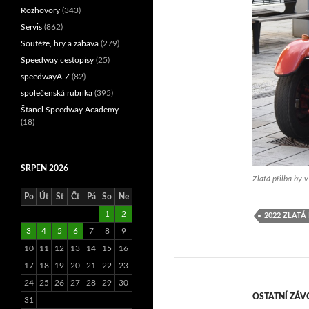
Rozhovory
(343)
Servis
(862)
Soutěže, hry a zábava
(279)
Speedway cestopisy
(25)
speedwayA-Z
(82)
společenská rubrika
(395)
Štancl Speedway Academy
(18)
SRPEN 2026
Zlatá přilba by 
Po
Út
St
Čt
Pá
So
Ne
1
2
2022 ZLATÁ
3
4
5
6
7
8
9
10
11
12
13
14
15
16
17
18
19
20
21
22
23
24
25
26
27
28
29
30
OSTATNÍ ZÁV
31