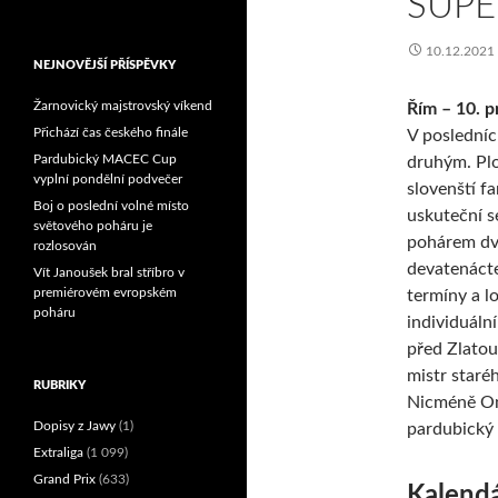
SUPE
Reprezentační dvojice
brala český titul!
10.12.2021
NEJNOVĚJŠÍ PŘÍSPĚVKY
Žarnovický majstrovský víkend
Řím – 10. p
Přichází čas českého finále
V posledníc
Pardubický MACEC Cup
druhým. Plo
vyplní pondělní podvečer
slovenští fa
Boj o poslední volné místo
uskuteční s
světového poháru je
pohárem dvě
rozlosován
devatenáctek
Vít Janoušek bral stříbro v
premiérovém evropském
termíny a l
poháru
individuáln
před Zlatou
mistr staré
RUBRIKY
Nicméně One
Dopisy z Jawy
(1)
pardubický
Extraliga
(1 099)
Grand Prix
(633)
Kalendá