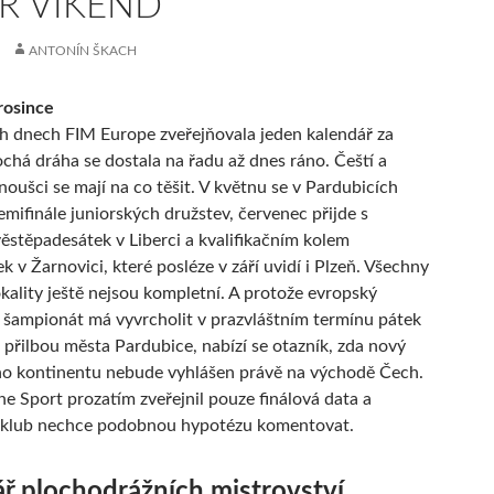
R VÍKEND
ANTONÍN ŠKACH
rosince
h dnech FIM Europe zveřejňovala jeden kalendář za
chá dráha se dostala na řadu až dnes ráno. Čeští a
noušci se mají na co těšit. V květnu se v Pardubicích
emifinále juniorských družstev, červenec přijde s
stěpadesátek v Liberci a kvalifikačním kolem
 v Žarnovici, které posléze v září uvidí i Plzeň. Všechny
okality ještě nejsou kompletní. A protože evropský
í šampionát má vyvrcholit v prazvláštním termínu pátek
 přilbou města Pardubice, nabízí se otazník, zda nový
ho kontinentu nebude vyhlášen právě na východě Čech.
 Sport prozatím zveřejnil pouze finálová data a
 klub nechce podobnou hypotézu komentovat.
ř plochodrážních mistrovství