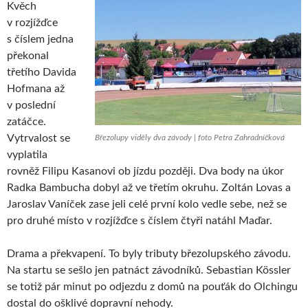
Kvěch
v rozjížďce
s číslem jedna
překonal
třetího Davida
Hofmana až
v poslední
zatáčce.
Vytrvalost se
Březolupy viděly dva závody | foto Petra Zahradníčková
vyplatila
rovněž Filipu Kasanovi ob jízdu později. Dva body na úkor
Radka Bambucha dobyl až ve třetím okruhu. Zoltán Lovas a
Jaroslav Vaníček zase jeli celé první kolo vedle sebe, než se
pro druhé místo v rozjížďce s číslem čtyři natáhl Maďar.
Drama a překvapení. To byly tributy březolupského závodu.
Na startu se sešlo jen patnáct závodníků. Sebastian Kössler
se totiž pár minut po odjezdu z domů na pouťák do Olchingu
dostal do ošklivé dopravní nehody.