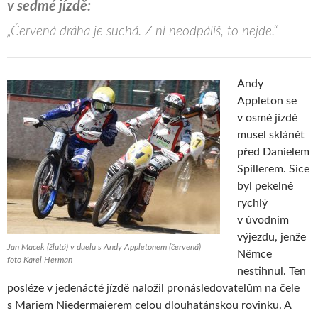
v sedmé jízdě:
„Červená dráha je suchá. Z ní neodpálíš, to nejde.“
Andy
Appleton se
v osmé jízdě
musel sklánět
před Danielem
Spillerem. Sice
byl pekelně
rychlý
v úvodním
výjezdu, jenže
Jan Macek (žlutá) v duelu s Andy Appletonem (červená) |
Němce
foto Karel Herman
nestihnul. Ten
posléze v jedenácté jízdě naložil pronásledovatelům na čele
s Mariem Niedermaierem celou dlouhatánskou rovinku. A