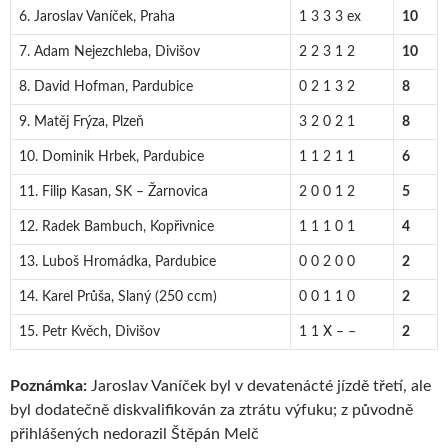
6. Jaroslav Vaníček, Praha
1 3 3 3 ex
10
7. Adam Nejezchleba, Divišov
2 2 3 1 2
10
8. David Hofman, Pardubice
0 2 1 3 2
8
9. Matěj Frýza, Plzeň
3 2 0 2 1
8
10. Dominik Hrbek, Pardubice
1 1 2 1 1
6
11. Filip Kasan, SK – Žarnovica
2 0 0 1 2
5
12. Radek Bambuch, Kopřivnice
1 1 1 0 1
4
13. Luboš Hromádka, Pardubice
0 0 2 0 0
2
14. Karel Průša, Slaný (250 ccm)
0 0 1 1 0
2
15. Petr Kvěch, Divišov
1 1 X – –
2
Poznámka:
Jaroslav Vaníček byl v devatenácté jízdě třetí, ale
byl dodatečně diskvalifikován za ztrátu výfuku; z původně
přihlášených nedorazil Štěpán Melč