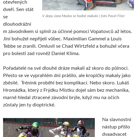
otevřených
dveří. Sen stát
V depu Jana Macka se hodně makalo | foto Pavel Fišer
se
dlouhodrážní
m závodníkem si splnil za účinné pomoci Vopatovců až letos.
Jiní bohužel nepřijeli vůbec. Maximilian Gammel a Louis
Tebbe se zranili. Omluvil se Chad Wirtzfeld a bohužel včera
pro bolesti zad rovněž Daniel Klíma.
Pořadatelé na své dlouhé dráze makali až skoro do půlnoci.
Přesto se ve vyprahlém dni prášilo, ale kropičky makaly jako
zběsilé. Trénink proběhl bez komplikací. Nebo skoro. Lukáš
Hromádka, který z Frýdku Místku dojel sám bez mechanika,
marně hledal ztracené závodní brýle, když mu na očích
zůstaly jen ty dioptrické.
Na slavnostní
nástup přišlo
dvaadvacet