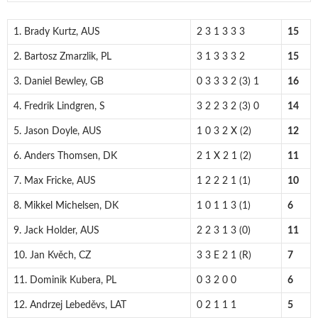
1. Brady Kurtz, AUS
2 3 1 3 3 3
15
2. Bartosz Zmarzlik, PL
3 1 3 3 3 2
15
3. Daniel Bewley, GB
0 3 3 3 2 (3) 1
16
4. Fredrik Lindgren, S
3 2 2 3 2 (3) 0
14
5. Jason Doyle, AUS
1 0 3 2 X (2)
12
6. Anders Thomsen, DK
2 1 X 2 1 (2)
11
7. Max Fricke, AUS
1 2 2 2 1 (1)
10
8. Mikkel Michelsen, DK
1 0 1 1 3 (1)
6
9. Jack Holder, AUS
2 2 3 1 3 (0)
11
10. Jan Kvěch, CZ
3 3 E 2 1 (R)
7
11. Dominik Kubera, PL
0 3 2 0 0
6
12. Andrzej Lebeděvs, LAT
0 2 1 1 1
5