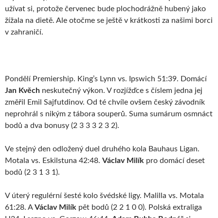
užívat si, protože červenec bude plochodrážně hubený jako
žížala na dietě. Ale otočme se ještě v krátkosti za našimi borci
v zahraničí.
Pondělí Premiership. King’s Lynn vs. Ipswich 51:39. Domácí
Jan Kvěch
neskutečný výkon. V rozjížďce s číslem jedna jej
změřil Emil Sajfutdinov. Od té chvíle ovšem český závodník
neprohrál s nikým z tábora souperů. Suma sumárum osmnáct
bodů a dva bonusy (2 3 3 3 2 3 2).
Ve stejný den odložený duel druhého kola Bauhaus Ligan.
Motala vs. Eskilstuna 42:48.
Václav Milík
pro domácí deset
bodů (2 3 1 3 1).
V úterý regulérní šesté kolo švédské ligy. Malilla vs. Motala
61:28. A
Václav Milík
pět bodů (2 2 1 0 0). Polská extraliga