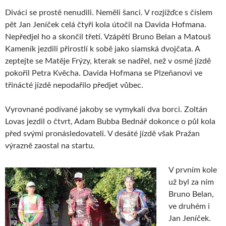
Diváci se prostě nenudili. Neměli šanci. V rozjížďce s číslem
pět Jan Jeníček celá čtyři kola útočil na Davida Hofmana.
Nepředjel ho a skončil třetí. Vzápětí Bruno Belan a Matouš
Kameník jezdili přirostlí k sobě jako siamská dvojčata. A
zeptejte se Matěje Frýzy, kterak se nadřel, než v osmé jízdě
pokořil Petra Kvěcha. Davida Hofmana se Plzeňanovi ve
třinácté jízdě nepodařilo předjet vůbec.
Vyrovnané podívané jakoby se vymykali dva borci. Zoltán
Lovas jezdil o čtvrt, Adam Bubba Bednář dokonce o půl kola
před svými pronásledovateli. V desáté jízdě však Pražan
výrazně zaostal na startu.
V prvním kole
už byl za ním
Bruno Belan,
ve druhém i
Jan Jeníček.