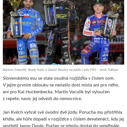
Bartosz Zmarzlik, Brady Kurtz a Daniel Bewley na pódiu | foto FIM – Jarek Pabijan
Slovenskému esu se stala osudná rozjížďka s číslem osm.
V jejím prvním oblouku se nenašlo dost místa ani pro něho,
ani pro Kai Huckenbecka. Martin Vaculík byl vyloučen
z repete, navíc jej odvezli do nemocnice.
Jan Kvěch vyhrál své úvodní dvě jízdy. Porucha mu přistřihla
křídla, ale hůře dopadl v rozjížďce s číslem devatenáct, kdy jej
sestřelil Jason Doyle. Pražan se přesto dostal do semifinále.