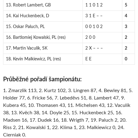
13. Robert Lambert, GB
1 1 0 1 2
5
14. Kai Huckenbeck, D
3 1 E – –
4
15. Oskar Paluch, PL
0 0 1 0 2
3
16. Bartlomiej Kowalski, PL (res)
2 0 0
2
17. Martin Vaculík, SK
2 X – – –
2
18. Kevin Malkiewicz, PL (res)
E E
0
Průběžné pořadí šampionátu:
1. Zmarzlik 113, 2. Kurtz 102, 3. Lingren 87, 4. Bewley 81, 5.
Holder 77, 6. Fricke 56, 7. Lebeděvs 51, 8. Lambert 47, 9.
Kubera 45, 10. Thomasen 43, 11. Michelsen 43, 12. Vaculík
38, 13. Kvěch 38, 14. Doyle 25, 15. Huckenbeck 25, 16.
Madsen 16, 17. Dudek 16, 18. Wrigth 7, 19. Paluch 2, 20.
Riss 2, 21. Kowalski 1, 22. Klíma 1, 23. Malkiewicz 0, 24.
Cierniak 0.