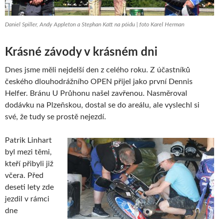
Daniel Spiller, Andy Appleton a Stephan Katt na póidu | foto Karel Herman
Krásné závody v krásném dni
Dnes jsme měli nejdelší den z celého roku. Z účastníků
českého dlouhodrážního OPEN přijel jako první Dennis
Helfer. Bránu U Průhonu našel zavřenou. Nasměroval
dodávku na Plzeňskou, dostal se do areálu, ale vyslechl si
své, že tudy se prostě nejezdí.
Patrik Linhart
byl mezi těmi,
kteří přibyli již
včera. Před
deseti lety zde
jezdil v rámci
dne