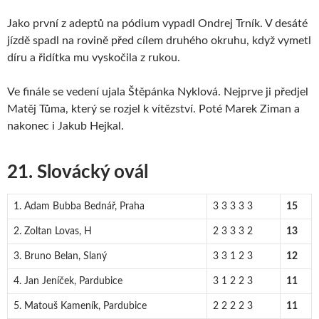
Jako první z adeptů na pódium vypadl Ondrej Trník. V desáté
jízdě spadl na rovině před cílem druhého okruhu, když vymetl
díru a řidítka mu vyskočila z rukou.
Ve finále se vedení ujala Štěpánka Nyklová. Nejprve ji předjel
Matěj Tůma, který se rozjel k vítězství. Poté Marek Ziman a
nakonec i Jakub Hejkal.
21. Slovácký ovál
1. Adam Bubba Bednář, Praha
3 3 3 3 3
15
2. Zoltan Lovas, H
2 3 3 3 2
13
3. Bruno Belan, Slaný
3 3 1 2 3
12
4. Jan Jeníček, Pardubice
3 1 2 2 3
11
5. Matouš Kameník, Pardubice
2 2 2 2 3
11