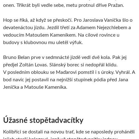
onen. Třikrát byli vedle sebe, metu protnul dříve Pražan.
Hop se říká, až když se přeskočí. Pro Jaroslava Vaníčka šlo o
devatenáctou jízdu. Jezdil třetí za Adamem Nejezchlebem a
vedoucím Matoušem Kameníkem. Na cílové rovince u
budovy s klubovnou mu uletěl výfuk.
Bruno Belan prve v sedmnácté jízdě vedl dvě kola. Pak jej
předjel Zoltán Lovas. Slánský borec si nedopřál klidu.
V posledním oblouku se Maďarovi pomstil i s úroky. Vyhrál. A
bod navíc jej postavil na nejnižší stupínek pódia před Jana
Jeníčka a Matouše Kameníka.
Úžasné stopětadvacítky
Kolibříci se dostali na novou trať, kde se naposledy proháněli