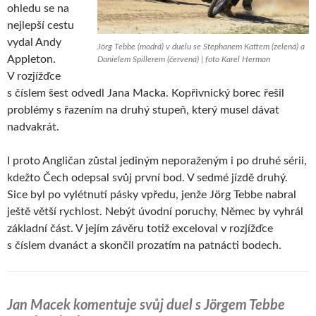
ohledu se na
nejlepší cestu
vydal Andy
Jörg Tebbe (modrá) v duelu se Stephanem Kattem (zelená) a
Appleton.
Danielem Spillerem (červená) | foto Karel Herman
V rozjížďce
s číslem šest odvedl Jana Macka. Kopřivnický borec řešil
problémy s řazením na druhý stupeň, který musel dávat
nadvakrát.
I proto Angličan zůstal jediným neporaženým i po druhé sérii,
kdežto Čech odepsal svůj první bod. V sedmé jízdě druhý.
Sice byl po vylétnutí pásky vpředu, jenže Jörg Tebbe nabral
ještě větší rychlost. Nebýt úvodní poruchy, Němec by vyhrál
základní část. V jejím závěru totiž exceloval v rozjížďce
s číslem dvanáct a skončil prozatím na patnácti bodech.
Jan Macek komentuje svůj duel s Jörgem Tebbe