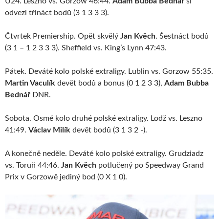
U24. Leszno vs. Gorzow 46:44.
Adam Bubba Bednář
si
odvezl třináct bodů (3 1 3 3 3).
Čtvrtek Premiership. Opět skvělý
Jan Kvěch
. Šestnáct bodů
(3 1 – 1 2 3 3 3). Sheffield vs. King’s Lynn 47:43.
Pátek. Deváté kolo polské extraligy. Lublin vs. Gorzow 55:35.
Martin Vaculík
devět bodů a bonus (0 1 2 3 3),
Adam Bubba
Bednář
DNR.
Sobota. Osmé kolo druhé polské extraligy. Lodž vs. Leszno
41:49.
Václav Milík
devět bodů (3 1 3 2 -).
A konečně neděle. Deváté kolo polské extraligy. Grudziadz
vs. Toruň 44:46.
Jan Kvěch
potlučený po Speedway Grand
Prix v Gorzowě jediný bod (0 X 1 0).