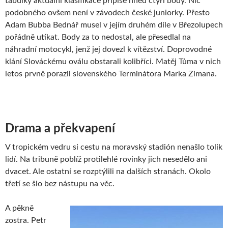
tabulky aktuální klasifikace připíše hned čtyři body. Nic
podobného ovšem není v závodech české juniorky. Přesto
Adam Bubba Bednář musel v jejím druhém díle v Březolupech
pořádně utíkat. Body za to nedostal, ale přesedlal na
náhradní motocykl, jenž jej dovezl k vítězství. Doprovodné
klání Slováckému oválu obstarali kolibříci. Matěj Tůma v nich
letos prvně porazil slovenského Terminátora Marka Zimana.
Drama a překvapení
V tropickém vedru si cestu na moravský stadión nenašlo tolik
lidí. Na tribuně poblíž protilehlé rovinky jich nesedělo ani
dvacet. Ale ostatní se rozptýlili na dalších stranách. Okolo
třetí se šlo bez nástupu na věc.
A pěkně
zostra. Petr