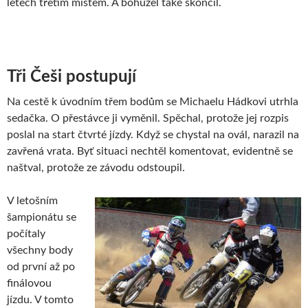
letech třetím místem. A bohužel také skončil.
Tři Češi postupují
Na cestě k úvodním třem bodům se Michaelu Hádkovi utrhla
sedačka. O přestávce ji vyměnil. Spěchal, protože jej rozpis
poslal na start čtvrté jízdy. Když se chystal na ovál, narazil na
zavřená vrata. Byť situaci nechtěl komentovat, evidentně se
naštval, protože ze závodu odstoupil.
V letošním
šampionátu se
počítaly
všechny body
od první až po
finálovou
jízdu. V tomto