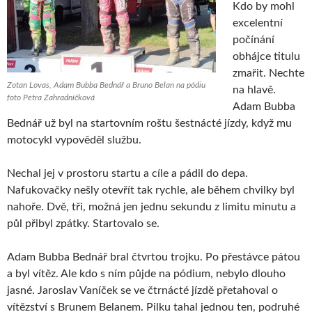
Kdo by mohl
excelentní
počínání
obhájce titulu
zmařit. Nechte
Zotan Lovas, Adam Bubba Bednář a Bruno Belan na pódiu
na hlavě.
foto Petra Zahradníčková
Adam Bubba
Bednář už byl na startovním roštu šestnácté jízdy, když mu
motocykl vypověděl službu.
Nechal jej v prostoru startu a cíle a pádil do depa.
Nafukovačky nešly otevřít tak rychle, ale během chvilky byl
nahoře. Dvě, tři, možná jen jednu sekundu z limitu minutu a
půl přibyl zpátky. Startovalo se.
Adam Bubba Bednář bral čtvrtou trojku. Po přestávce pátou
a byl vítěz. Ale kdo s ním půjde na pódium, nebylo dlouho
jasné. Jaroslav Vaníček se ve čtrnácté jízdě přetahoval o
vítězství s Brunem Belanem. Pilku tahal jednou ten, podruhé