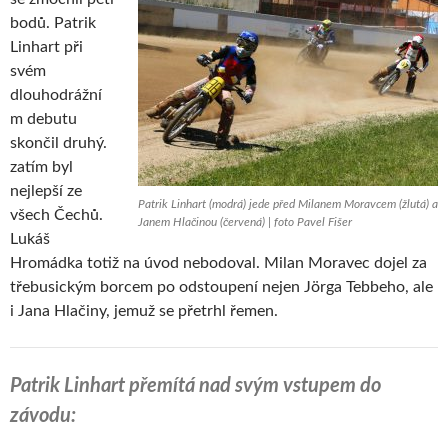
bodů. Patrik
Linhart při
svém
dlouhodrážní
m debutu
skončil druhý.
zatím byl
nejlepší ze
Patrik Linhart (modrá) jede před Milanem Moravcem (žlutá) a
všech Čechů.
Janem Hlačinou (červená) | foto Pavel Fišer
Lukáš
Hromádka totiž na úvod nebodoval. Milan Moravec dojel za
třebusickým borcem po odstoupení nejen Jörga Tebbeho, ale
i Jana Hlačiny, jemuž se přetrhl řemen.
Patrik Linhart přemítá nad svým vstupem do
závodu: