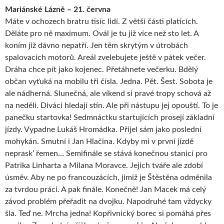
Mariánské Lázně – 21. června
Máte v ochozech bratru tisíc lidí. Z větší části platících.
Děláte pro ně maximum. Ovál je tu již více než sto let. A
koním již dávno nepatří. Jen těm skrytým v útrobách
spalovacích motorů. Areál zvelebujete ještě v pátek večer.
Dráha chce pít jako kojenec. Přetáhnete večerku. Bdělý
občan vyťuká na mobilu tři čísla. Jedna. Pět. Šest. Sobota je
ale nádherná. Slunečná, ale víkend si pravé tropy schová až
na neděli. Diváci hledají stín. Ale při nástupu jej opouští. To je
panečku startovka! Sedmnáctku startujících prosejí základní
jízdy. Vypadne Lukáš Hromádka. Přijel sám jako poslední
mohykán. Smutní i Jan Hlačina. Kdyby mi v první jízdě
neprask‘ řemen… Semifinále se stává konečnou stanicí pro
Patrika Linharta a Milana Moravce. Jejich tváře ale zdobí
úsměv. Aby ne po francouzácích, jimiž je Štěstěna odměnila
za tvrdou práci. A pak finále. Konečně! Jan Macek má celý
závod problém přeřadit na dvojku. Napodruhé tam vždycky
šla. Teď ne. Mrcha jedna! Kopřivnický borec si pomáhá přes