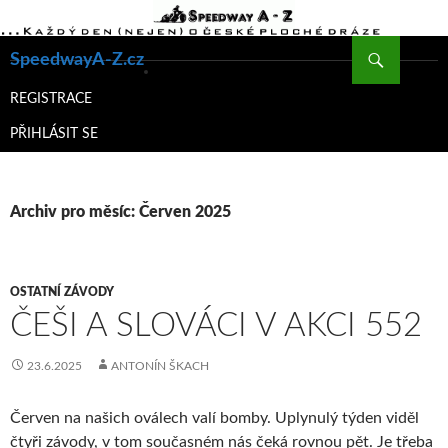
Hledat
SpeedwayA-Z.cz
PŘEJÍT
K
REGISTRACE
OBSAHU
PŘIHLÁSIT SE
WEBU
Archiv pro měsíc: Červen 2025
OSTATNÍ ZÁVODY
ČEŠI A SLOVÁCI V AKCI 552
23.6.2025
ANTONÍN ŠKACH
Červen na našich oválech valí bomby. Uplynulý týden viděl
čtyři závody, v tom současném nás čeká rovnou pět. Je třeba