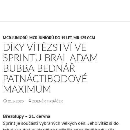
MČR JUNIORŮ
,
MČR JUNIORŮ DO 19 LET
,
MR 125 CCM
DÍKY VÍTĚZSTVÍ VE
SPRINTU BRAL ADAM
BUBBA BEDNÁŘ
PATNÁCTIBODOVÉ
MAXIMUM
21.6.2025
ZDENĚK HRBÁČEK
Březolupy – 21. června
Sprint je součástí vybraných velkých cen. Jeho vítěz si do