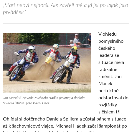
„Start nebyl nejhorší. Ale zavřeli mě a já jel po lajně jako
prvňáček.“
V ohledu
pomyslného
českého
leadera se
situace měla
radikálně
změnit. Jan
Macek
perfektně
odstartoval do
Jan Macek (ČB) vede Michaela Hádka (zelená) a daniela
Spillera (žlutá) | foto Pavel Fišer
rozjížďky
s číslem tři.
Ohlídal si dotěrného Daniela Spillera a zůstal pánem situace
až k šachovnicové vlajce. Michael Hádek začal šampionát po