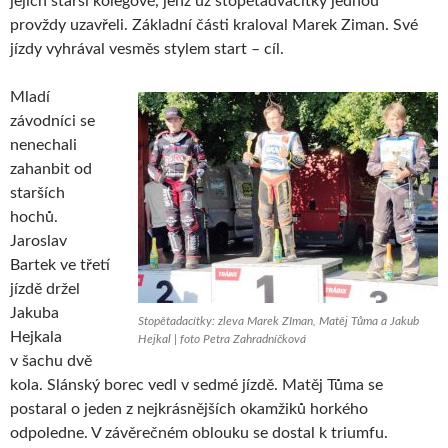
jejich starší kolegové, jenž už stopětadvacítky jednou
provždy uzavřeli. Základní části kraloval Marek Ziman. Své
jízdy vyhrával vesměs stylem start – cíl.
Mladí
závodníci se
nenechali
zahanbit od
starších
hochů.
Jaroslav
Bartek ve třetí
jízdě držel
Jakuba
Stopětadacítky: zleva Marek ZIman, Matěj Tůma a Jakub
Hejkala
Hejkal | foto Petra Zahradníčková
v šachu dvě
kola. Slánský borec vedl v sedmé jízdě. Matěj Tůma se
postaral o jeden z nejkrásnějších okamžiků horkého
odpoledne. V závěrečném oblouku se dostal k triumfu.