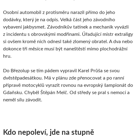
Osobní automobil z protisměru narazil přímo do jeho
dodávky, který je na odpis. Velká část jeho závodního
vybavení jakbysmet. Závodníkův tatínek a mechanik vyvázli
z incidentu s obrovskými modřinami. Úřadující mistr extraligy
si ovšem kromě nich odnesl také zlomený obratel. A dva nebo
dokonce tři měsíce musí být naneštěstí mimo plochodrážní
hru.
Do Březolup se tím pádem vypravil Karel Průša se svou
dvěstěpadesátkou. Má v plánu zde přenocovat a po ranní
přípravě motocyklů vyrazit rovnou na evropský šampionát do
Gdaňsku. Chyběl Štěpán Melč. Od středy se pral s nemocí a
neměl sílu závodit.
Kdo nepoleví, jde na stupně