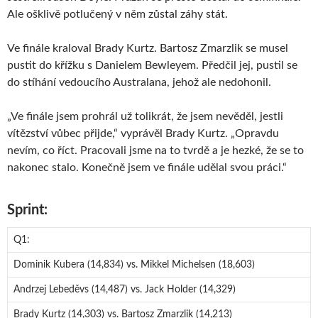
Ale ošklivě potlučený v něm zůstal záhy stát.
Ve finále kraloval Brady Kurtz. Bartosz Zmarzlik se musel
pustit do křížku s Danielem Bewleyem. Předčil jej, pustil se
do stíhání vedoucího Australana, jehož ale nedohonil.
„Ve finále jsem prohrál už tolikrát, že jsem nevěděl, jestli
vítězství vůbec přijde,“ vyprávěl Brady Kurtz. „Opravdu
nevím, co říct. Pracovali jsme na to tvrdě a je hezké, že se to
nakonec stalo. Konečně jsem ve finále udělal svou práci.“
Sprint:
Q1:
Dominik Kubera (14,834) vs. Mikkel Michelsen (18,603)
Andrzej Lebeděvs (14,487) vs. Jack Holder (14,329)
Brady Kurtz (14,303) vs. Bartosz Zmarzlik (14,213)