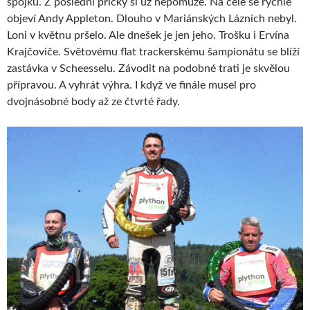
spojku. Z poslední příčky si už nepomůže. Na čele se rychle
objeví Andy Appleton. Dlouho v Mariánských Lázních nebyl.
Loni v květnu pršelo. Ale dnešek je jen jeho. Trošku i Ervína
Krajčoviče. Světovému flat trackerskému šampionátu se blíží
zastávka v Scheesselu. Závodit na podobné trati je skvělou
přípravou. A vyhrát výhra. I když ve finále musel pro
dvojnásobné body až ze čtvrté řady.