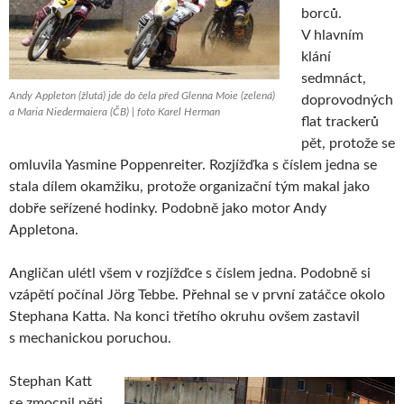
borců.
V hlavním
klání
sedmnáct,
Andy Appleton (žlutá) jde do čela před Glenna Moie (zelená)
doprovodných
a Maria Niedermaiera (ČB) | foto Karel Herman
flat trackerů
pět, protože se
omluvila Yasmine Poppenreiter. Rozjížďka s číslem jedna se
stala dílem okamžiku, protože organizační tým makal jako
dobře seřízené hodinky. Podobně jako motor Andy
Appletona.
Angličan ulétl všem v rozjížďce s číslem jedna. Podobně si
vzápětí počínal Jörg Tebbe. Přehnal se v první zatáčce okolo
Stephana Katta. Na konci třetího okruhu ovšem zastavil
s mechanickou poruchou.
Stephan Katt
se zmocnil pěti