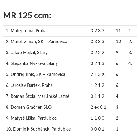
MR 125 ccm:
1. Matěj Tůma, Praha
3 2 3 3
11
1.
2. Marek Ziman, SK – Žarnovica
3 3 3 3
12
2.
3. Jakub Hejkal, Slaný
3 2 2 2
9
3.
4. Štěpánka Nyklová, Slaný
0 2 1 3
6
4.
5. Ondrej Trník, SK – Žarnovica
2 1 3 X
6
6. Jaroslav Bartek, Praha
1 2 1 2
6
7. Roman Štola, Mariánské Lázně
0 1 1 2
4
8. Domen Gračner, SLO
2 ex 0 1
3
9. Matyáš Liška, Pardubice
1 1 0 0
2
10. Dominik Suchánek, Pardubice
0 0 0 1
1