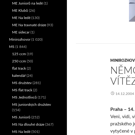
ME Juniorů na ledě
(1)
ME Klubů
(26)
ME Na ledě
(130)
ME Na travnaté dráze
(93)
ME sidecar
(1)
Minirozhovor
(1 020)
MS
(1 844)
125 ccm
(19)
MINIROZHO
250 ccm
(50)
NĚMC
flat track
(2)
kalendář
(24)
VÍTĚ
MS družstev
(281)
MS flat track
(2)
14.12.2004
MS Jednotlivců
(171)
MS juniorských družstev
Praha – 14.
(154)
Veni, vidi, v
MS Juniorů
(252)
pražského j
MS Na dlouhé dráze
(367)
vytyčené v
MS Na ledě
(501)