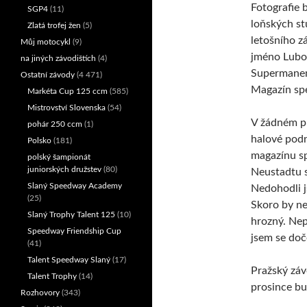
Fotografie 
SGP4
(11)
loňských st
Zlatá trofej žen
(5)
letošního z
Můj motocykl
(9)
jméno Lubo
na jiných závodištích
(4)
Supermanem,
Ostatní závody
(4 471)
Magazín spe
Markéta Cup 125 ccm
(585)
Mistrovství Slovenska
(54)
V žádném př
pohár 250 ccm
(1)
halové podn
Polsko
(181)
magazínu s
polský šampionát
juniorských družstev
(80)
Neustadtu s
Slaný Speedway Academy
Nedohodli j
(25)
Skoro by nes
Slaný Trophy Talent 125
(10)
hrozný. Nep
Speedway Friendship Cup
jsem se doče
(41)
Talent Speedway Slaný
(17)
Pražský záv
Talent Trophy
(14)
prosince bu
Rozhovory
(343)