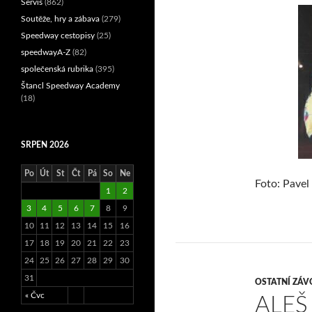
Servis
(862)
Soutěže, hry a zábava
(279)
Speedway cestopisy
(25)
speedwayA-Z
(82)
společenská rubrika
(395)
Štancl Speedway Academy
(18)
SRPEN 2026
Po
Út
St
Čt
Pá
So
Ne
Foto: Pavel 
1
2
3
4
5
6
7
8
9
10
11
12
13
14
15
16
17
18
19
20
21
22
23
24
25
26
27
28
29
30
31
OSTATNÍ ZÁV
« Čvc
ALEŠ