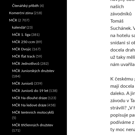
Čtenářský příběh
(4)
našich
Komerční zóna
(218)
závodníků
MČR
(2 707)
Tomáš
kalendář
(23)
Suchánek. V
MČR 1. liga
(381)
na hotelu sa
MČR 250 ccm
(89)
snídani si 
MČR Dvojic
(167)
docela drahý
MČR flat track
(59)
už taky měl
MČR Jednotlivců
(282)
nám uvařila 
MČR Juniorských družstev
(184)
K českému g
MČR Juniorů
(359)
mají docela
MČR Juniorů do 19 let
(138)
daleko. A j
MČR Na dlouhé dráze
(123)
závodu v Ta
MČR Na ledové dráze
(458)
strávili? „
MČR terénních motocyklů
popisuje pa
(5)
podíváme z 
MČR tříčlenných družstev
ty moc nen
(171)