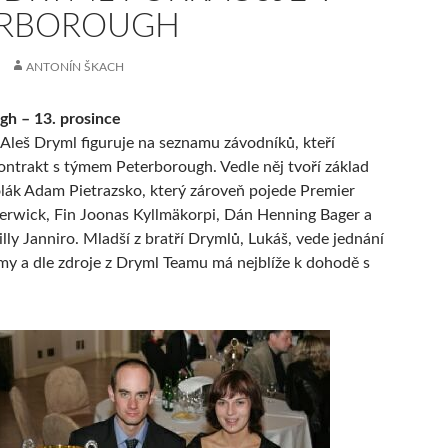
ERBOROUGH
ANTONÍN ŠKACH
gh – 13. prosince
Aleš Dryml figuruje na seznamu závodníků, kteří
ontrakt s týmem Peterborough. Vedle něj tvoří základ
lák Adam Pietrazsko, který zároveň pojede Premier
erwick, Fin Joonas Kyllmäkorpi, Dán Henning Bager a
lly Janniro. Mladší z bratří Drymlů, Lukáš, vede jednání
ýmy a dle zdroje z Dryml Teamu má nejblíže k dohodě s