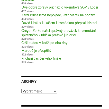
418 views
Dvě dobré zprávy přichází o víkendové SGP v Lodži
407 views
Karel Průša letos nepojede, Petr Marek na podzim
404 views
David Lizák s Lukášem Hromádkou přepsali historii
379 views
Gregor Zorko našel správný provázek k rozmotání
spleteného klubíčka pražské juniorky
378 views
Češi budou v Lodži po oba dny
376 views
Marodů je přespříliš
372 views
Přichází čas českého finále
369 views
ARCHIVY
Archivy