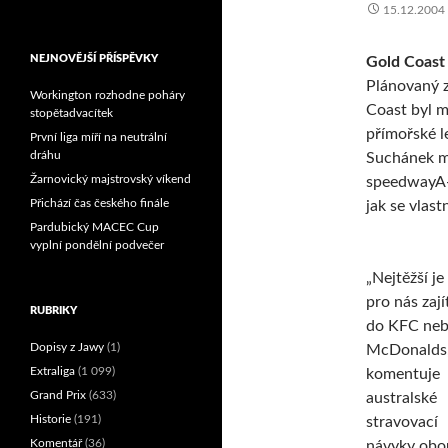
15.12.2004
Reprezentační dvojice
brala český titul!
NEJNOVĚJŠÍ PŘÍSPĚVKY
Gold Coast 
Plánovaný z
Workington rozhodne poháry
Coast byl m
stopětadvacítek
přímořské l
První liga míří na neutrální
dráhu
Suchánek m
Žarnovický majstrovský víkend
speedwayA-Z
Přichází čas českého finále
jak se vlast
Pardubický MACEC Cup
vyplní pondělní podvečer
„Nejtěžší je
pro nás zají
RUBRIKY
do KFC ne
Dopisy z Jawy
(1)
McDonalds,
Extraliga
(1 099)
komentuje
Grand Prix
(633)
australské
Historie
(191)
stravovací
Komentář
(36)
návyky obo