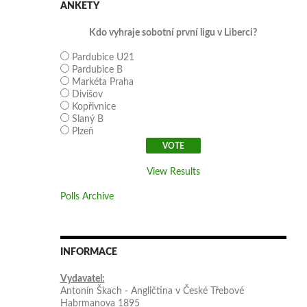
ANKETY
Kdo vyhraje sobotní první ligu v Liberci?
Pardubice U21
Pardubice B
Markéta Praha
Divišov
Kopřivnice
Slaný B
Plzeň
View Results
Polls Archive
INFORMACE
Vydavatel:
Antonín Škach - Angličtina v České Třebové
Habrmanova 1895