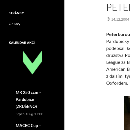
PET
STRÁNKY
14.12.2004
Odkazy
Peterborou
Pardubický 
KALENDÁŘ AKCÍ
podepsali k
družstva Po
League za B
Američan Bi
z dalšími t
Oxfordem.
MR 250 ccm –
Pardubice
(ZRUŠENO)
Srpen 10 @ 17:00
MACEC Cup –