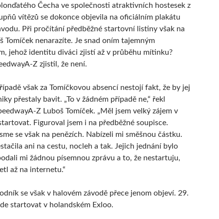
blonďatého Čecha ve společnosti atraktivních hostesek z
upňů vítězů se dokonce objevila na oficiálním plakátu
ávodu. Při pročítání předběžné startovní listiny však na
š Tomíček nenarazíte. Je snad oním tajemným
 jehož identitu diváci zjistí až v průběhu mítinku?
edwayA-Z zjistil, že není.
ípadě však za Tomíčkovou absencí nestojí fakt, že by jej
iky přestaly bavit. „To v žádném případě ne,“ řekl
peedwayA-Z Luboš Tomíček. „Měl jsem velký zájem v
tartovat. Figuroval jsem i na předběžné soupisce.
sme se však na penězích. Nabízeli mi směšnou částku.
tačila ani na cestu, nocleh a tak. Jejich jednání bylo
odali mi žádnou písemnou zprávu a to, že nestartuju,
tl až na internetu.“
odník se však v halovém závodě přece jenom objeví. 29.
de startovat v holandském Exloo.