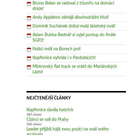
Bruno Belan se radoval z triumfu na domácí
dráze!
Andy Appleton obhájil dlouhodrážní titul!
Dominik Suchánek dobyl malý lázeňský ovál!
Adam Bubba Bednář si vyjel postup do finále
SGP2!
Poláci měli na Borech pré!
Kopřivnice vyhrála i v Pardubicích!
Mistrovský flat track se vrátil do Mariánských
Lázní!
NEJČTENĚJŠÍ ČLÁNKY
Kopřivnice slavila hattrick
587 views
Cizinci se valí do Prahy
506 views
Leader přijíždí hájit svou pozici na ovál svého
arcirivala