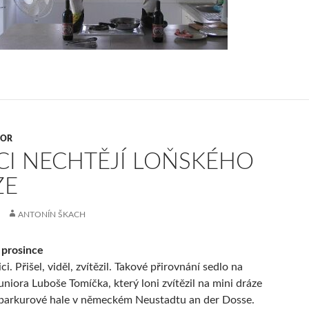
VOR
I NECHTĚJÍ LOŇSKÉHO
ZE
ANTONÍN ŠKACH
 prosince
ici. Přišel, viděl, zvítězil. Takové přirovnání sedlo na
uniora Luboše Tomíčka, který loni zvítězil na mini dráze
 parkurové hale v německém Neustadtu an der Dosse.