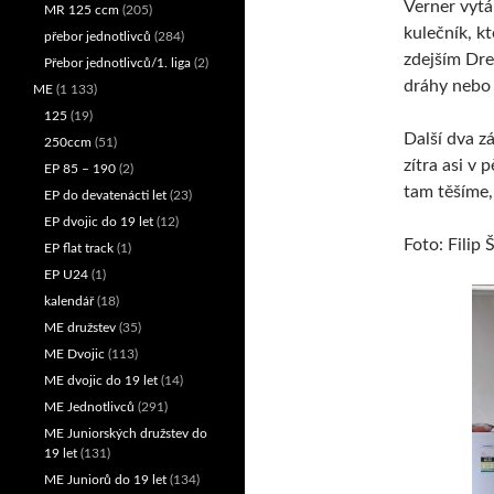
Verner vytá
MR 125 ccm
(205)
kulečník, k
přebor jednotlivců
(284)
zdejším Dr
Přebor jednotlivců/1. liga
(2)
dráhy nebo 
ME
(1 133)
125
(19)
Další dva z
250ccm
(51)
zítra asi v
EP 85 – 190
(2)
tam těšíme,
EP do devatenácti let
(23)
EP dvojic do 19 let
(12)
Foto: Filip
EP flat track
(1)
EP U24
(1)
kalendář
(18)
ME družstev
(35)
ME Dvojic
(113)
ME dvojic do 19 let
(14)
ME Jednotlivců
(291)
ME Juniorských družstev do
19 let
(131)
ME Juniorů do 19 let
(134)