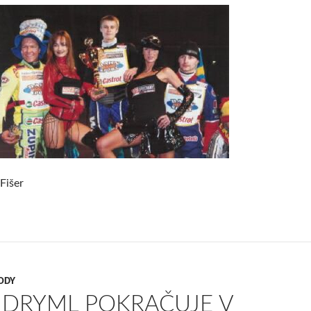
Fišer
ODY
 DRYML POKRAČUJE V