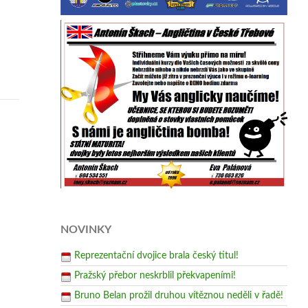
NOVINKY
Reprezentační dvojice brala český titul!
Pražský přebor neskrblil překvapeními!
Bruno Belan prožil druhou vítěznou neděli v řadě!