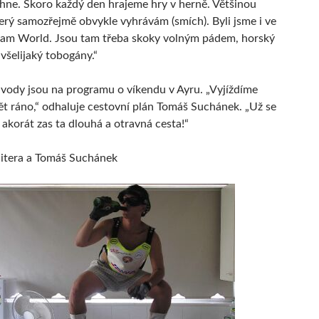
hne. Skoro každý den hrajeme hry v herně. Většinou
terý samozřejmě obvykle vyhrávám (smích). Byli jsme i ve
eam World. Jsou tam třeba skoky volným pádem, horský
všelijaký tobogány.“
ávody jsou na programu o víkendu v Ayru. „Vyjíždíme
 pět ráno,“ odhaluje cestovní plán Tomáš Suchánek. „Už se
 akorát zas ta dlouhá a otravná cesta!“
 Šitera a Tomáš Suchánek