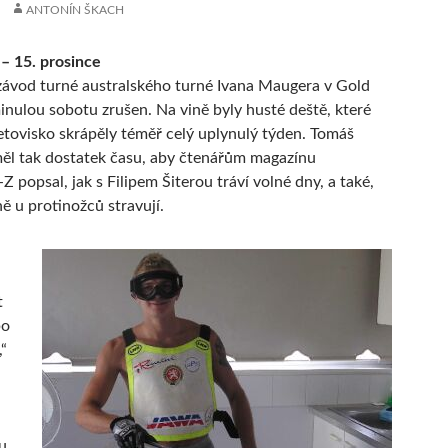
ANTONÍN ŠKACH
– 15. prosince
ávod turné australského turné Ivana Maugera v Gold
inulou sobotu zrušen. Na vině byly husté deště, které
etovisko skrápěly téměř celý uplynulý týden. Tomáš
ěl tak dostatek času, aby čtenářům magazínu
 popsal, jak s Filipem Šiterou tráví volné dny, a také,
ně u protinožců stravují.
t
bo
“
u