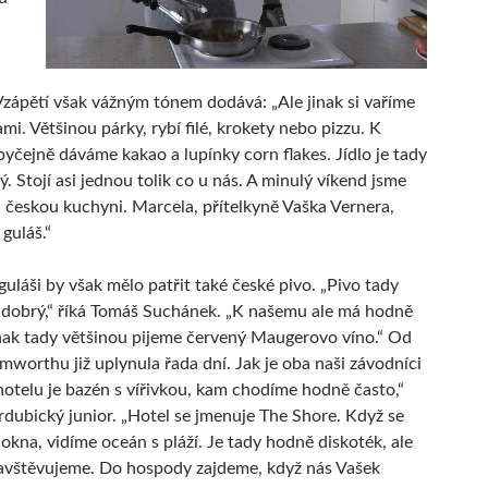
zápětí však vážným tónem dodává: „Ale jinak si vaříme
mi. Většinou párky, rybí filé, krokety nebo pizzu. K
obyčejně dáváme kakao a lupínky corn flakes. Jídlo je tady
. Stojí asi jednou tolik co u nás. A minulý víkend jsme
i českou kuchyni. Marcela, přítelkyně Vaška Vernera,
guláš.“
uláši by však mělo patřit také české pivo. „Pivo tady
 dobrý,“ říká Tomáš Suchánek. „K našemu ale má hodně
inak tady většinou pijeme červený Maugerovo víno.“ Od
mworthu již uplynula řada dní. Jak je oba naši závodníci
V hotelu je bazén s vířivkou, kam chodíme hodně často,“
rdubický junior. „Hotel se jmenuje The Shore. Když se
okna, vidíme oceán s pláží. Je tady hodně diskoték, ale
avštěvujeme. Do hospody zajdeme, když nás Vašek