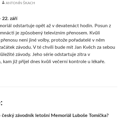
ANTONÍN ŠKACH
 22. září
oriál odstartuje opět až v devatenáct hodin. Posun z
mnácti je způsobený televizním přenosem. Kvůli
 přenosu není jiné volby, protože pořadatelé v něm
i začátek závodu. V té chvíli bude mít Jan Kvěch za sebou
í důležité závody. Jeho série odstartuje zítra v
 kam již přijel dnes kvůli večerní kontrole u lékaře.
:
 český závodník letošní Memoriál Luboše Tomíčka?