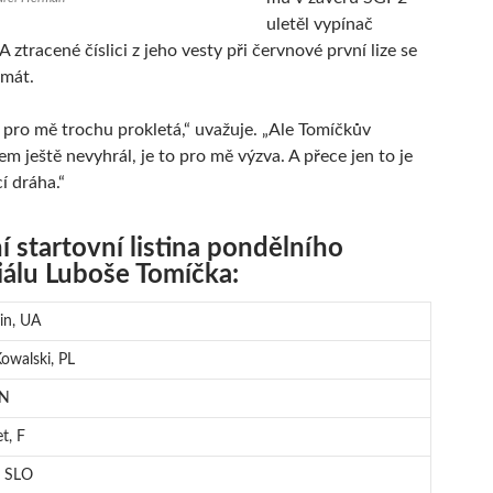
uletěl vypínač
A ztracené číslici z jeho vesty při červnové první lize se
smát.
 pro mě trochu prokletá,“ uvažuje. „Ale Tomíčkův
m ještě nevyhrál, je to pro mě výzva. A přece jen to je
 dráha.“
í startovní listina pondělního
álu Luboše Tomíčka:
in, UA
Kowalski, PL
 N
t, F
, SLO