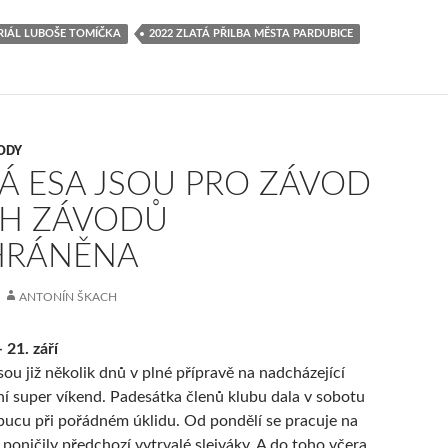
RIÁL LUBOŠE TOMÍČKA
2022 ZLATÁ PŘILBA MĚSTA PARDUBICE
ODY
Á ESA JSOU PRO ZÁVOD
CH ZÁVODŮ
HRÁNĚNA
ANTONÍN ŠKACH
 21. září
sou již několik dnů v plné přípravě na nadcházející
í super víkend. Padesátka členů klubu dala v sobotu
pucu při pořádném úklidu. Od pondělí se pracuje na
 poničily předchozí vytrvalé slejváky. A do toho včera