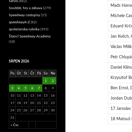
Servis
(862)
Mads Hans
Soutěže, hry a zábava
(279)
Speedway cestopisy
(25)
Michele Cas
speedwayA-Z
(82)
Eduard Krč
společenská rubrika
(395)
Štancl Speedway Academy
Jan Kvěch, 
(18)
Václav Milík
Petr Chlupá
SRPEN 2026
Daniel Klím
Po
Út
St
Čt
Pá
So
Ne
Krzysztof B
1
2
Ben Ernst, 
3
4
5
6
7
8
9
10
11
12
13
14
15
16
Jordan Dub
17
18
19
20
21
22
23
17 Jaroslav
24
25
26
27
28
29
30
31
18 Matouš 
« Čvc