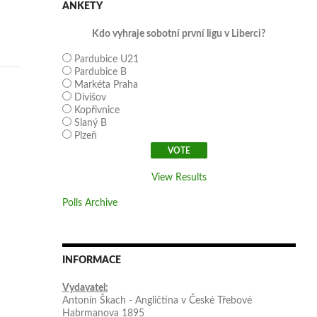
ANKETY
Kdo vyhraje sobotní první ligu v Liberci?
Pardubice U21
Pardubice B
Markéta Praha
Divišov
Kopřivnice
Slaný B
Plzeň
View Results
Polls Archive
INFORMACE
Vydavatel:
Antonín Škach - Angličtina v České Třebové
Habrmanova 1895