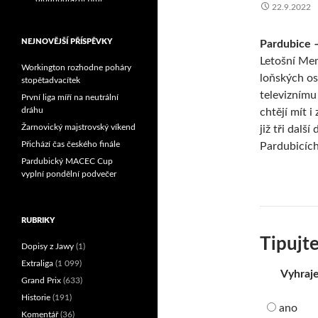
22.9.2022
Reprezentační dvojice
brala český titul!
NEJNOVĚJŠÍ PŘÍSPĚVKY
Pardubice –
Letošní Mem
Workington rozhodne poháry
loňských os
stopětadvacítek
televiznímu
První liga míří na neutrální
dráhu
chtějí mít 
Žarnovický majstrovský víkend
již tři dalš
Přichází čas českého finále
Pardubicích,
Pardubický MACEC Cup
vyplní pondělní podvečer
RUBRIKY
Tipujte
Dopisy z Jawy
(1)
Extraliga
(1 099)
Vyhraje
Grand Prix
(633)
Historie
(191)
ano
Komentář
(36)