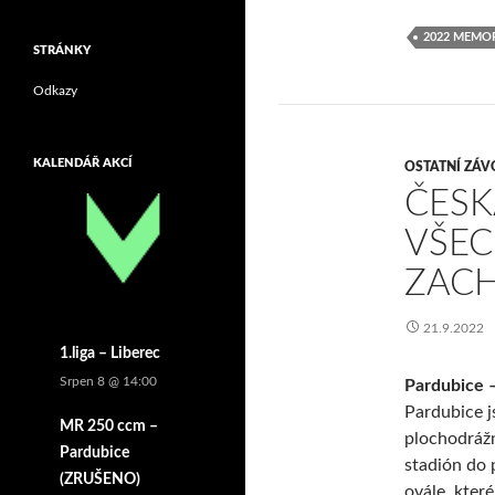
2022 MEMO
STRÁNKY
Odkazy
KALENDÁŘ AKCÍ
OSTATNÍ ZÁV
ČESK
VŠE
ZAC
21.9.2022
1.liga – Liberec
Srpen 8 @ 14:00
Pardubice –
Pardubice j
MR 250 ccm –
plochodrážn
Pardubice
stadión do 
(ZRUŠENO)
ovále, které