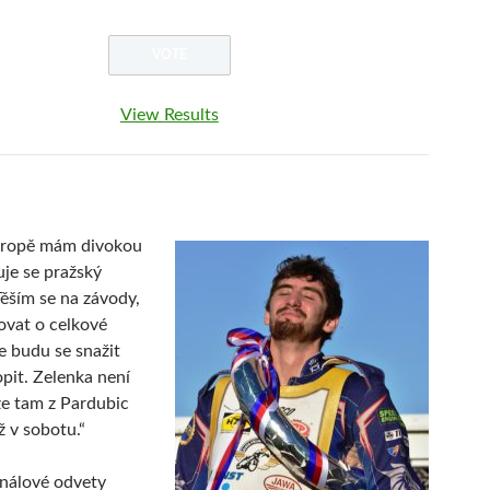
View Results
Evropě mám divokou
uje se pražský
Těším se na závody,
ovat o celkové
le budu se snažit
pit. Zelenka není
že tam z Pardubic
 v sobotu.“
inálové odvety