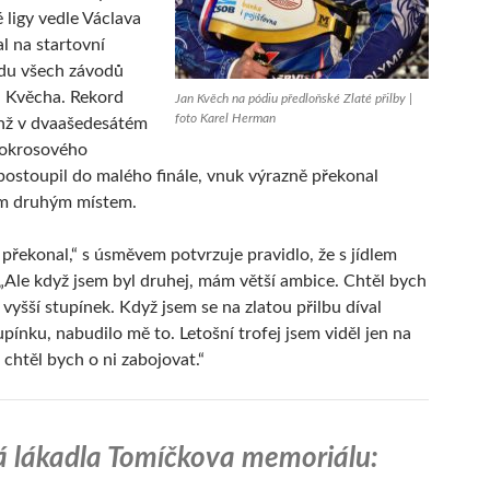
 ligy vedle Václava
l na startovní
odu všech závodů
a Kvěcha. Rekord
Jan Kvěch na pódiu předloňské Zlaté přilby |
foto Karel Herman
enž v dvaašedesátém
tokrosového
ostoupil do malého finále, vnuk výrazně překonal
m druhým místem.
překonal,“ s úsměvem potvrzuje pravidlo, že s jídlem
 „Ale když jsem byl druhej, mám větší ambice. Chtěl bych
vyšší stupínek. Když jsem se na zlatou přilbu díval
upínku, nabudilo mě to. Letošní trofej jsem viděl jen na
 chtěl bych o ni zabojovat.“
á lákadla Tomíčkova memoriálu: