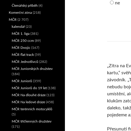
ne
Čtenářský příběh
(4)
Komerční zóna
(218)
MČR
(2 707)
kalendář
(23)
MČR 1. liga
(381)
MČR 250 ccm
(89)
MČR Dvojic
(167)
MČR flat track
(59)
MČR Jednotlivců
(282)
„Zítra na 
MČR Juniorských družstev
kartu,“ svěř
(184)
závodník. „
MČR Juniorů
(359)
nebudu boj
MČR Juniorů do 19 let
(138)
umístění, a
MČR Na dlouhé dráze
(123)
klukům zato
MČR Na ledové dráze
(458)
daleko, tak
MČR terénních motocyklů
(5)
pojedeme až
MČR tříčlenných družstev
(171)
Přesunutí f