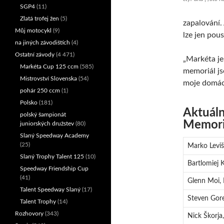
SGP4
(11)
Zlatá trofej žen
(5)
zapalování. 
Můj motocykl
(9)
lze jen pou
na jiných závodištích
(4)
Ostatní závody
(4 471)
„Markéta je
Markéta Cup 125 ccm
(585)
memoriál jse
Mistrovství Slovenska
(54)
moje domácí
pohár 250 ccm
(1)
Polsko
(181)
Aktuáln
polský šampionát
Memori
juniorských družstev
(80)
Slaný Speedway Academy
(25)
Marko Leviš
Slaný Trophy Talent 125
(10)
Bartlomiej 
Speedway Friendship Cup
(41)
Glenn Moi,
Talent Speedway Slaný
(17)
Steven Gore
Talent Trophy
(14)
Rozhovory
(343)
Nick Škorja