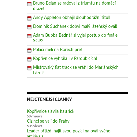
Bruno Belan se radoval z triumfu na domácí
dráze!
Andy Appleton obhájil dlouhodrážní titul!
Dominik Suchánek dobyl malý lázeňský ovál!
Adam Bubba Bednář si vyjel postup do finále
SGP2!
Poláci měli na Borech pré!
Kopřivnice vyhrála i v Pardubicích!
Mistrovský flat track se vrátil do Mariánských
Lázní!
NEJČTENĚJŠÍ ČLÁNKY
Kopřivnice slavila hattrick
587 views
Cizinci se valí do Prahy
506 views
Leader přijíždí hájit svou pozici na ovál svého
arcirivala