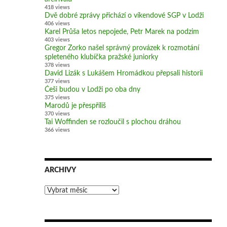
418 views
Dvě dobré zprávy přichází o víkendové SGP v Lodži
406 views
Karel Průša letos nepojede, Petr Marek na podzim
403 views
Gregor Zorko našel správný provázek k rozmotání
spleteného klubíčka pražské juniorky
378 views
David Lizák s Lukášem Hromádkou přepsali historii
377 views
Češi budou v Lodži po oba dny
375 views
Marodů je přespříliš
370 views
Tai Woffinden se rozloučil s plochou dráhou
366 views
ARCHIVY
Archivy