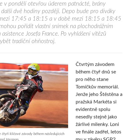
e v pondělí otevřou úderem patnácté, brány
 další dvě hodiny později. Depo bude pro diváky
 mezi 17:45 a 18:15 a v době mezi 18:15 a 18:45
 mohou pořídit vlastní snímek na plochodrážním
a asistence Josefa France. Po vyhlášení vítězů
bět tradiční ohňostroj.
Čtvrtým závodem
během čtyř dnů se
pro něho stane
Tomíčkův memoriál.
Jenže jeho Štěstěna a
pražská Markéta si
evidentně spolu
nesedly stejně jako
žárlivé milenky. Loni
ve finále zadřel, letos
 čtyři klíčové závody během následujících
mu v závěru SGP2
Karel Herman