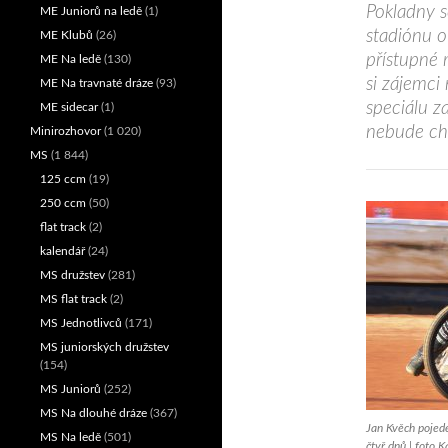
Pokladny s
ME Juniorů na ledě
(1)
stadiónu o
ME Klubů
(26)
přístupné
ME Na ledě
(130)
si zájemci
ME Na travnaté dráze
(93)
speciálu z
ME sidecar
(1)
nebude chy
Minirozhovor
(1 020)
MS
(1 844)
125 ccm
(19)
250 ccm
(50)
flat track
(2)
kalendář
(24)
MS družstev
(281)
MS flat track
(2)
MS Jednotlivců
(171)
MS juniorských družstev
(154)
MS Juniorů
(252)
MS Na dlouhé dráze
(367)
Jan Kvěch pojede
MS Na ledě
(501)
čtyř dnů | foto 