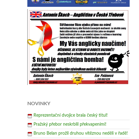
NOVINKY
Reprezentační dvojice brala český titul!
Pražský přebor neskrblil překvapeními!
Bruno Belan prožil druhou vítěznou neděli v řadě!