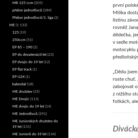
MR 125 ccm
(205)
první polské
přebor jednotlivců
(284)
Milíka dosta
Přebor jednotlivců/1. liga
(2)
listinu záv
ME
(1 133)
rovněž Jan
125
(19)
dědečka, j
250ccm
(51)
v sedle mo
EP 85 – 190
(2)
motocyklu p
EP do devatenácti let
(23)
předloňský
EP dvojic do 19 let
(12)
EP flat track
(1)
„Dědu jsem 
EP U24
(1)
roste chuť.
kalendář
(18)
zabojovat o 
ME družstev
(35)
z nižšího st
ME Dvojic
(113)
fotkách, ale
ME dvojic do 19 let
(14)
ME Jednotlivců
(291)
ME Juniorských družstev do
19 let
(131)
Diváck
ME Juniorů do 19 let
(134)