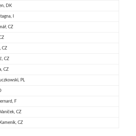
en, DK
tagna, I
mář, CZ
CZ
, CZ
č, CZ
a, CZ
uczkowski, PL
D
ernard, F
 Vaníček, CZ
Kameník, CZ