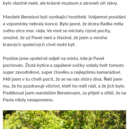
bylo vlastně malé, ale krásné muzeum a zároveň síň slávy.
Manželé Benešovi byli vynikající hostitelé. Vzájemné povídání
a vzpomínky nebraly konce. Bylo jasné, že dcera Radka měla
svého otce moc ráda. Ve mně se míchaly různé pocity,
smutné, že už Pavel není a šťastné, že jsem u mnoha
krásných společných chvil mohl být.
Posléze jsme společně odjeli na místo, kde je Pavel
pochován. Žlutá kytice a zapálené svíčky vzdaly holt tomuto
super závodníkovi, super člověku a nejlepšímu kamarádovi.
Měl jsem v tu chvíli pocit, že se na nás shůry dívá. Řekl jsem
mu, že ho pozdravují všichni, kteří ho měli rádi, a že jich bylo.
Poděkoval jsem manželům Benešovým, za přijetí a slíbil, že na
Pavla nikdy nezapomenu.