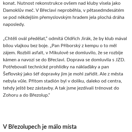
konat. Nutnost rekonstrukce ovšem nad kluby visela jako
Damoklův meč. V Břeclavi neproběhla, v pětasedmdesátém
se pod někdejším přemyslovským hradem jela plochá dráha
naposledy.
„Chtěli ovál předělat,“ odmítá Oldřich Jirák, že by klub mával
bílou vlajkou bez boje. „Pan Příborský z kempu o to měl
zájem. Rozbili asfalt, v Mikulově se domluvilo, že se rozbije
kámen a navozí se do Břeclavi. Doprava se domluvila s JZD.
Potřebovali technické prohlídky na náklaďáky a pan
Šeflovský jako šéf dopravky jim je mohl zařídit. Ale z města
nebyla vůle. Přitom stadión byl v dolíku, daleko od centra,
tehdy ještě bez zástavby. A tak jsme jezdívali trénovat do
Zohoru a do Březolup.“
V Březolupech je málo místa