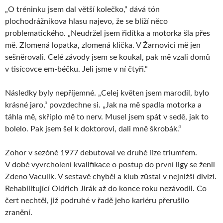
„O tréninku jsem dal větší kolečko,“ dává tón
plochodrážníkova hlasu najevo, že se blíží něco
problematického. „Neudržel jsem řidítka a motorka šla přes
mě. Zlomená lopatka, zlomená klička. V Žarnovici mě jen
sešněrovali. Celé závody jsem se koukal, pak mě vzali domů
v tisícovce em-béčku. Jeli jsme v ní čtyři.“
Následky byly nepříjemné. „Celej květen jsem marodil, bylo
krásné jaro,“ povzdechne si. „Jak na mě spadla motorka a
táhla mě, skříplo mě to nerv. Musel jsem spát v sedě, jak to
bolelo. Pak jsem šel k doktorovi, dali mně škrobák.“
Zohor v sezóně 1977 debutoval ve druhé lize triumfem.
V době vyvrcholení kvalifikace o postup do první ligy se ženil
Zdeno Vaculík. V sestavě chyběl a klub zůstal v nejnižší divizi.
Rehabilitující Oldřich Jirák až do konce roku nezávodil. Co
čert nechtěl, již podruhé v řadě jeho kariéru přerušilo
zranění.