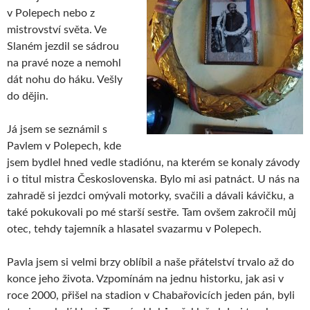
v Polepech nebo z
mistrovství světa. Ve
Slaném jezdil se sádrou
na pravé noze a nemohl
dát nohu do háku. Vešly
do dějin.
Já jsem se seznámil s
Pavlem v Polepech, kde
jsem bydlel hned vedle stadiónu, na kterém se konaly závody
i o titul mistra Československa. Bylo mi asi patnáct. U nás na
zahradě si jezdci omývali motorky, svačili a dávali kávičku, a
také pokukovali po mé starší sestře. Tam ovšem zakročil můj
otec, tehdy tajemník a hlasatel svazarmu v Polepech.
Pavla jsem si velmi brzy oblíbil a naše přátelství trvalo až do
konce jeho života. Vzpomínám na jednu historku, jak asi v
roce 2000, přišel na stadion v Chabařovicích jeden pán, byli