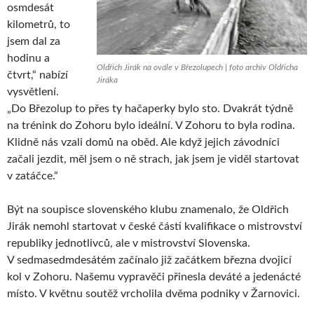
osmdesát
kilometrů, to
jsem dal za
hodinu a
Oldřich Jirák na ovále v Březolupech | foto archív Oldřicha
čtvrt,“ nabízí
Jiráka
vysvětlení.
„Do Březolup to přes ty hačaperky bylo sto. Dvakrát týdně
na trénink do Zohoru bylo ideální. V Zohoru to byla rodina.
Klidně nás vzali domů na oběd. Ale když jejich závodníci
začali jezdit, měl jsem o ně strach, jak jsem je viděl startovat
v zatáčce.“
Být na soupisce slovenského klubu znamenalo, že Oldřich
Jirák nemohl startovat v české části kvalifikace o mistrovství
republiky jednotlivců, ale v mistrovství Slovenska.
V sedmasedmdesátém začínalo již začátkem března dvojicí
kol v Zohoru. Našemu vypravěči přinesla deváté a jedenácté
místo. V květnu soutěž vrcholila dvěma podniky v Žarnovici.