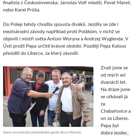
finalista z Československa, Jaroslav Volf mladší, Pavel Mareš,
nebo Karel Průša.
Do Polep tehdy chodila spousta diváků. Jezdily se zde i
mezinárodní závody například proti Polákům, v nichž se
objevili i mistři světa Antoni Woryna a Andrzej Wyglenda. V
Ústí prožil Pepa určitě krásné období. Později Pepa Kalous
přesídlil do Liberce, za který závodil.
Znali jsme se
od mých asi
dvanácti let.
Na dráze jsme
se utkávali já
za
Chabařovice a
on za Liberec.
Pepa byl
Stará severočeská plochodrážní garda zleva Miloslav
dobrý jezdec,