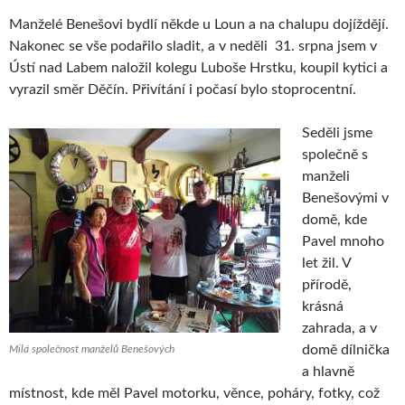
Manželé Benešovi bydlí někde u Loun a na chalupu dojíždějí.
Nakonec se vše podařilo sladit, a v neděli 31. srpna jsem v
Ústí nad Labem naložil kolegu Luboše Hrstku, koupil kytici a
vyrazil směr Děčín. Přivítání i počasí bylo stoprocentní.
Seděli jsme
společně s
manželi
Benešovými v
domě, kde
Pavel mnoho
let žil. V
přírodě,
krásná
zahrada, a v
domě dílnička
Milá společnost manželů Benešových
a hlavně
místnost, kde měl Pavel motorku, věnce, poháry, fotky, což