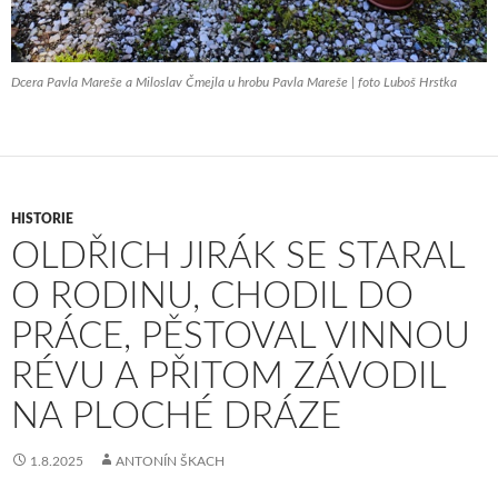
Dcera Pavla Mareše a Miloslav Čmejla u hrobu Pavla Mareše | foto Luboš Hrstka
HISTORIE
OLDŘICH JIRÁK SE STARAL
O RODINU, CHODIL DO
PRÁCE, PĚSTOVAL VINNOU
RÉVU A PŘITOM ZÁVODIL
NA PLOCHÉ DRÁZE
1.8.2025
ANTONÍN ŠKACH