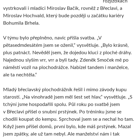
rozjížďkách
vystrkovali i mladíci Miroslav Bačík, rovněž z Břeclavi, a
Miroslav Hochvald, který bude později u začátku kariéry
Bohumila Brhela.
V týmu bylo přeplněno, navíc přišla svatba. „V
pětasedmdesátém jsem se oženil,“ vysvětluje. „Bylo krásně,
plus patnáct. Nevěděl jsem, že dojedou kluci z ploché dráhy.
Najednou slyším vrr, vrr a byli tady. Zdeněk Smoček mě po
náměstí vozil na plochodrážce. Nabízel tandem i manželce,
ale ta nechtěla.“
Mladý břeclavský plochodrážník řešil i mimo závody kupu
starostí. „Na vinohradě jsem měl šest set hlav,“ vysvětluje. „S
tchýní jsme hospodařili spolu. Půl roku po svatbě jsem
v Břeclavi přišel o snubní prstýnek. Po tréninku jsme se
chodili koupat do kempu. Sprchoval jsem se a nechal ho tam.
Když jsem přišel domů, první bylo, kde máš prstýnek. Mazal
jsem zpátky, ale už tam nebyl. Ale manželství nám i tak