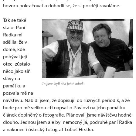
hovoru pokračovat a dohodli se, že si později zavoláme.
Tak se také
stalo. Paní
Radka mi
sdělila, že v
domě, kde
pobýval její
otec, zůstalo
něco jako síň
slávy na
To jsme byli oba ještě mladí
památku a
pozvala mě na
návštěvu. Nabídl jsem, že dopisuji do různých periodik, a že
bude pro mě velikou ctí napsat o Pavlovi na jeho památku
článek doplněný o fotografie. Plánovali jsme návštěvu hodně
dlouho. Jednou jsem ale byl nemocný já, podruhé paní Radka
a nakonec i ústecký fotograf Luboš Hrstka.