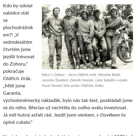
Kdo by odolal
nabídce stát
se
plochodrážník
em?! „V
sedmdesátém
čtvrtém jsme
jezdili trénovat
do Zohoru,“
pokračuje
Kdysi v Zohoru – zleva Oldřich Jirák, Miroslav Bačík,
Oldřich Jirák.
Jaroslav Štaubert, Zdeněk Smoček, Libor Kalužík a vzadu
„Měli jsme
Pavel Strnad | foto archív Oldřicha Jiráka
Garanta,
východoněmecký náklaďák, bylo nás tak šest, poskládali jsme
se do něho. Břeclav už nechtěla do svého oválu investovat.
Já měl hutný asfalt rád. Jezdil jsem venkem, s člověkem to
úplně cukalo.“