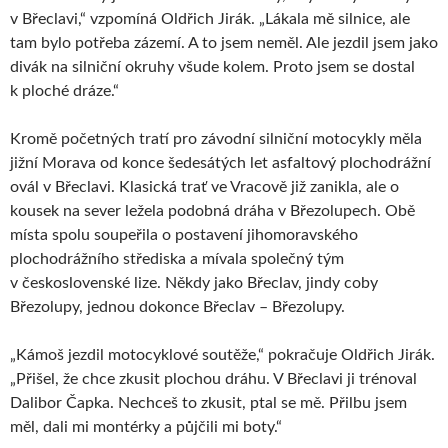
v Břeclavi,“ vzpomíná Oldřich Jirák. „Lákala mě silnice, ale
tam bylo potřeba zázemí. A to jsem neměl. Ale jezdil jsem jako
divák na silniční okruhy všude kolem. Proto jsem se dostal
k ploché dráze.“
Kromě početných tratí pro závodní silniční motocykly měla
jižní Morava od konce šedesátých let asfaltový plochodrážní
ovál v Břeclavi. Klasická trať ve Vracově již zanikla, ale o
kousek na sever ležela podobná dráha v Březolupech. Obě
místa spolu soupeřila o postavení jihomoravského
plochodrážního střediska a mívala společný tým
v československé lize. Někdy jako Břeclav, jindy coby
Březolupy, jednou dokonce Břeclav – Březolupy.
„Kámoš jezdil motocyklové soutěže,“ pokračuje Oldřich Jirák.
„Přišel, že chce zkusit plochou dráhu. V Břeclavi ji trénoval
Dalibor Čapka. Nechceš to zkusit, ptal se mě. Přilbu jsem
měl, dali mi montérky a půjčili mi boty.“