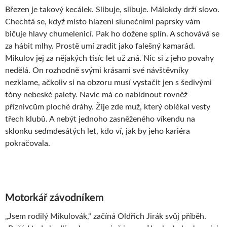
Březen je takový kecálek. Slibuje, slibuje. Málokdy drží slovo.
Chechtá se, když místo hlazení slunečními paprsky vám
bičuje hlavy chumelenicí. Pak ho dožene splín. A schovává se
za hábit mlhy. Prostě umí zradit jako falešný kamarád.
Mikulov jej za nějakých tisíc let už zná. Nic si z jeho povahy
nedělá. On rozhodně svými krásami své návštěvníky
nezklame, ačkoliv si na obzoru musí vystačit jen s šedivými
tóny nebeské palety. Navíc má co nabídnout rovněž
příznivcům ploché dráhy. Žije zde muž, který oblékal vesty
třech klubů. A nebýt jednoho zasněženého víkendu na
sklonku sedmdesátých let, kdo ví, jak by jeho kariéra
pokračovala.
Motorkář závodníkem
„Jsem rodilý Mikulovák,“ začíná Oldřich Jirák svůj příběh.