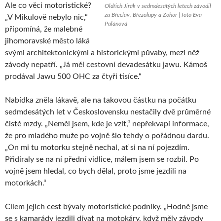
Ale co věci motoristické?
Oldřich Jirák v sedmdesátých letech závodil
za Břeclav, Březolupy a Zohor | foto Eva
„V Mikulově nebylo nic,“
Palánová
připomíná, že malebné
jihomoravské město láká
svými architektonickými a historickými půvaby, mezi něž
závody nepatří. „Já měl cestovní devadesátku jawu. Kámoš
prodával Jawu 500 OHC za čtyři tisíce.“
Nabídka zněla lákavě, ale na takovou částku na počátku
sedmdesátých let v Československu nestačily dvě průměrné
čisté mzdy. „Neměl jsem, kde je vzít,“ nepřekvapí informace,
že pro mladého muže po vojně šlo tehdy o pořádnou dardu.
„On mi tu motorku stejně nechal, ať si na ní pojezdím.
Přidíraly se na ní přední vidlice, málem jsem se rozbil. Po
vojně jsem hledal, co bych dělal, proto jsme jezdili na
motorkách.“
Cílem jejich cest bývaly motoristické podniky. „Hodně jsme
se s kamarády jezdili dívat na motokáry, když měly závody