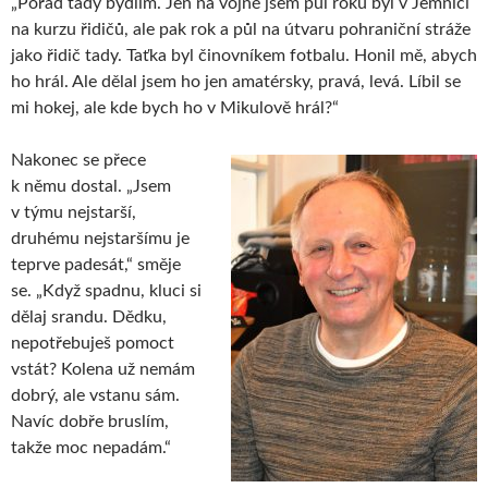
„Pořád tady bydlím. Jen na vojně jsem půl roku byl v Jemnici
na kurzu řidičů, ale pak rok a půl na útvaru pohraniční stráže
jako řidič tady. Taťka byl činovníkem fotbalu. Honil mě, abych
ho hrál. Ale dělal jsem ho jen amatérsky, pravá, levá. Líbil se
mi hokej, ale kde bych ho v Mikulově hrál?“
Nakonec se přece
k němu dostal. „Jsem
v týmu nejstarší,
druhému nejstaršímu je
teprve padesát,“ směje
se. „Když spadnu, kluci si
dělaj srandu. Dědku,
nepotřebuješ pomoct
vstát? Kolena už nemám
dobrý, ale vstanu sám.
Navíc dobře bruslím,
takže moc nepadám.“