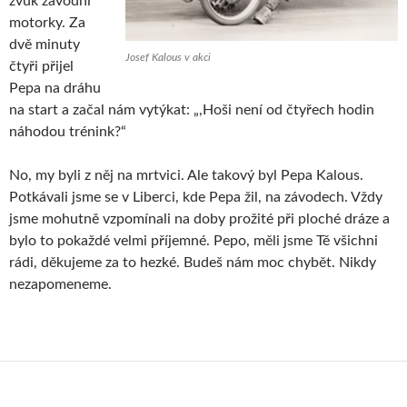
zvuk závodní
motorky. Za
dvě minuty
Josef Kalous v akci
čtyři přijel
Pepa na dráhu
na start a začal nám vytýkat: „,Hoši není od čtyřech hodin
náhodou trénink?“
No, my byli z něj na mrtvici. Ale takový byl Pepa Kalous.
Potkávali jsme se v Liberci, kde Pepa žil, na závodech. Vždy
jsme mohutně vzpomínali na doby prožité při ploché dráze a
bylo to pokaždé velmi příjemné. Pepo, měli jsme Tě všichni
rádi, děkujeme za to hezké. Budeš nám moc chybět. Nikdy
nezapomeneme.