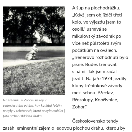
A šup na plochodrážku.
„Když jsem objížděl třetí
kolo, ve výjezdu jsem to
osolil,“ usmívá se
mikulovský závodník po
více než půlstoletí svým
počátkům na oválech.
„Trenérovo rozhodnutí bylo
jasné. Budeš trénovat
s námi. Tak jsem začal
jezdit. Na jaře 1974 jezdily
kluby tréninkové závody
mezi sebou. Břeclav,
Březolupy, Kopřivnice,
Na tréninku v Zohoru někdy v
sedmdesátém pátém, kdy kvalitní foťáky
Zohor.“
nebyly v telefonech, které nebyla mobilní |
foto archív Oldřicha Jiráka
Československo tehdy
zasáhl eminentní zájem o ledovou plochou dráhu, kterou by