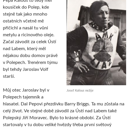
Pepa Kalous to tedy měl
kousíček do Polep, kde
stejně tak jako mnoho
ostatních včetně mě
přičichl a nasál tu vůni
metylu a ricinového oleje.
Začal závodit za celek Ústí
nad Labem, který měl
nějakou dobu domov právě
v Polepech. Trenérem týmu
byl tehdy Jaroslav Volf
starší.
Můj otec Jaroslav byl v
Josef Kalous nežije
Polepech tajemník a
hlasatel. Dal Pepovi přezdívku Barry Briggs. Ta mu zůstala na
celý život. Ve stejné době závodil za Ústí nad Labem také
Polepský Jiří Moravec. Bylo to krásné období. Za Ústí
startovaly v tu dobu veliké hvězdy třeba první světový