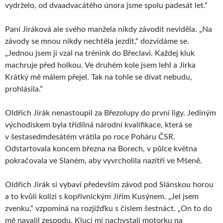
vydrželo, od dvaadvacátého února jsme spolu padesát let.“
Paní Jiráková ale svého manžela nikdy závodit neviděla. „Na
závody se mnou nikdy nechtěla jezdit,“ dozvídáme se.
„Jednou jsem ji vzal na trénink do Břeclavi. Každej kluk
machruje před holkou. Ve druhém kole jsem lehl a Jirka
Krátký mě málem přejel. Tak na tohle se dívat nebudu,
prohlásila.“
Oldřich Jirák nenastoupil za Březolupy do první ligy. Jediným
východiskem byla třídílná národní kvalifikace, která se
v šestasedmdesátém vrátila po roce Poháru ČSR.
Odstartovala koncem března na Borech, v půlce května
pokračovala ve Slaném, aby vyvrcholila nazítří ve Mšeně.
Oldřich Jirák si vybaví především závod pod Slánskou horou
a to kvůli kolizi s kopřivnickým Jiřím Kusýnem. „Jel jsem
zvenku,“ vzpomíná na rozjížďku s číslem šestnáct. „On to do
mě navalil zespodu. Kluci mi nachystali motorku na