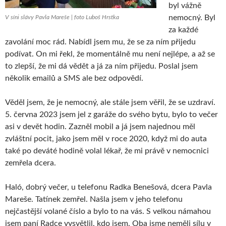
byl vážně
nemocný. Byl
V síni slávy Pavla Mareše | foto Luboš Hrstka
za každé
zavolání moc rád. Nabídl jsem mu, že se za ním přijedu
podívat. On mi řekl, že momentálně mu není nejlépe, a až se
to zlepší, že mi dá vědět a já za ním přijedu. Poslal jsem
několik emailů a SMS ale bez odpovědí.
Věděl jsem, že je nemocný, ale stále jsem věřil, že se uzdraví.
5. června 2023 jsem jel z garáže do svého bytu, bylo to večer
asi v devět hodin. Zazněl mobil a já jsem najednou měl
zvláštní pocit, jako jsem měl v roce 2020, když mi do auta
také po deváté hodině volal lékař, že mi právě v nemocnici
zemřela dcera.
Haló, dobrý večer, u telefonu Radka Benešová, dcera Pavla
Mareše. Tatínek zemřel. Našla jsem v jeho telefonu
nejčastější volané číslo a bylo to na vás. S velkou námahou
jsem paní Radce vysvětlil, kdo jsem. Oba jsme neměli sílu v