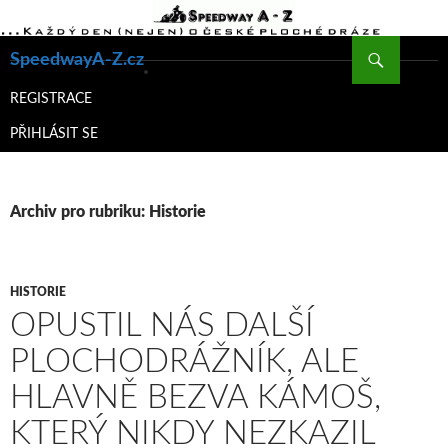
Hledat
SpeedwayA-Z.cz
PŘEJÍT
K
REGISTRACE
OBSAHU
PŘIHLÁSIT SE
WEBU
Archiv pro rubriku: Historie
HISTORIE
OPUSTIL NÁS DALŠÍ
PLOCHODRÁŽNÍK, ALE
HLAVNĚ BEZVA KÁMOŠ,
KTERÝ NIKDY NEZKAZIL