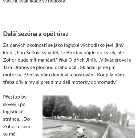
vlastní kvalifikace se nedostal.
Další sezóna a opět úraz
Za daných okolností se jako logické východisko jevil jiný
klub. „Pan Šeflovský viděl, že Břeclav půjde do kytek, ale
Zohor bude mít mančaft,“ říká Oldřich Jirák. „Višváderovci a
Jára Drahoš se plochou dráhu učili. Skládali jsme jim
motorky. Břeclav nám domluvila hostování. Koupila nám
třeba díly a my si přes zimu dali motorky dohromady.“
Přestup byl
skvělý i po
logistické
stránce. „Do
Zohoru jsem
to měl