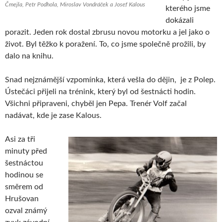
Čmejla, Petr Podhola, Miroslav Vondráček a Josef Kalous
kterého jsme
dokázali
porazit. Jeden rok dostal zbrusu novou motorku a jel jako o
život. Byl těžko k poražení. To, co jsme společně prožili, by
dalo na knihu.
Snad nejznámější vzpomínka, která vešla do dějin, je z Polep.
Ústečáci přijeli na trénink, který byl od šestnácti hodin.
Všichni připraveni, chyběl jen Pepa. Trenér Volf začal
nadávat, kde je zase Kalous.
Asi za tři
minuty před
šestnáctou
hodinou se
směrem od
Hrušovan
ozval známý