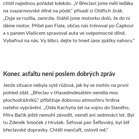
chtěl najednou pořádat kdekdo. „V Břeclavi jsme měli leďáka
na svazarmovské dílně na půdě,“ přisadí si Oldřich Jirák.
„Dyje se rozlila, zamrzla. Stáhli jsme motorku dolů, že do ní
dáme motor. Přišel pan Fiala, občas nás trénoval po Čapkovi
a s panem Vlašicem spravoval auta ve svépomocné dílně.
Vybafnul na nás. Vy blbci, dejte to hned zase zpátky nahoru.“
Konec asfaltu není poslem dobrých zpráv
Jenže situace nebyla sytě růžová, jak by se mohlo na první
pohled zdát. „Břeclav v třiasedmdesátém neměla moc
plochodrážníků,“ přibližuje dobovou atmosféru hrdina
našeho vyprávění. „Olda Kachyňa šel na vojnu do Slaného,
Míra Bačík ještě nemohl závodit, neměl ani sedmnáct let. Byl
tu Zdeněk Smoček z Hrušek. Šéfoval pan Šeflovský, byl šéf
břeclavské dopravky. Chtěli mančaft, oslovil mě.“