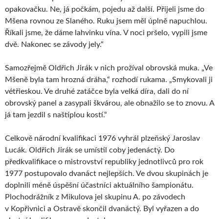
opakovačku. Ne, já počkám, pojedu až další. Přijeli jsme do
Mšena rovnou ze Slaného. Ruku jsem měl úplně napuchlou.
Říkali jsme, že dáme lahvinku vína. V noci pršelo, vypili jsme
dvě. Nakonec se závody jely.“
Samozřejmě Oldřich Jirák v nich prožíval obrovská muka. „Ve
Mšeně byla tam hrozná dráha,“ rozhodí rukama. „Smykovali ji
vétřieskou. Ve druhé zatáčce byla velká díra, dali do ní
obrovský panel a zasypali škvárou, ale obnažilo se to znovu. A
já tam jezdil s naštíplou kostí.“
Celkově národní kvalifikaci 1976 vyhrál plzeňský Jaroslav
Lucák. Oldřich Jirák se umístil coby jedenáctý. Do
předkvalifikace o mistrovství republiky jednotlivců pro rok
1977 postupovalo dvanáct nejlepších. Ve dvou skupinách je
doplnili méně úspěšní účastníci aktuálního šampionátu.
Plochodrážník z Mikulova jel skupinu A. po závodech
v Kopřivnici a Ostravě skončil dvanáctý. Byl vyřazen a do