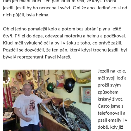
tam jen mladí kluci. Ten pán klukům řekl, že kdysi trochu
jezdil, jestli by ho nenechali svézt. Oni že ano. Jediné co si od
nich půjčil, byla helma.
Objel jedno pomalejší kolo a potom bez ubrání plynu ještě
čtyři. Přijel do depa, odevzdal motorku a helmu a poděkoval.
Kluci měli vykulené oči a byli v šoku z toho, co právě zažili.
Později se dozvěděli, že ten pán, který kdysi trochu jezdil, byl
bývalý reprezentant Pavel Mareš.
Jezdil na kole,
měl svoji loď a
prožil svým
způsobem
krásný život.
Často jsme si
telefonovali a
psali emaily i v
době, kdy již