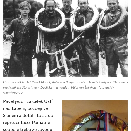
Elita šedesátých let Pavel Mareš, Antonína Kasper a Luboš Tomíček kdysi v Chrudimi s
mechanikem Stanislavem Dvořákem a mladým Milanem Špinkou | foto archív
speedwayA-Z
Pavel jezdil za celek Ústí
nad Labem, později ve
Slaném a dotáhl to až do
reprezentace. Památné
souboje třeba ze závodů