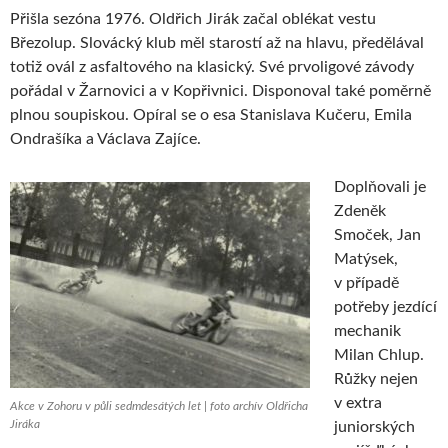
Přišla sezóna 1976. Oldřich Jirák začal oblékat vestu
Březolup. Slovácký klub měl starostí až na hlavu, předělával
totiž ovál z asfaltového na klasický. Své prvoligové závody
pořádal v Žarnovici a v Kopřivnici. Disponoval také poměrně
plnou soupiskou. Opíral se o esa Stanislava Kučeru, Emila
Ondrašíka a Václava Zajíce.
Doplňovali je
Zdeněk
Smoček, Jan
Matýsek,
v případě
potřeby jezdící
mechanik
Milan Chlup.
Růžky nejen
v extra
Akce v Zohoru v půli sedmdesátých let | foto archív Oldřicha
Jiráka
juniorských