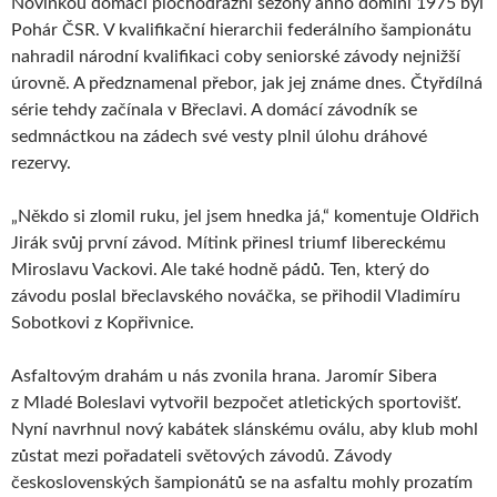
Novinkou domácí plochodrážní sezóny anno domini 1975 byl
Pohár ČSR. V kvalifikační hierarchii federálního šampionátu
nahradil národní kvalifikaci coby seniorské závody nejnižší
úrovně. A předznamenal přebor, jak jej známe dnes. Čtyřdílná
série tehdy začínala v Břeclavi. A domácí závodník se
sedmnáctkou na zádech své vesty plnil úlohu dráhové
rezervy.
„Někdo si zlomil ruku, jel jsem hnedka já,“ komentuje Oldřich
Jirák svůj první závod. Mítink přinesl triumf libereckému
Miroslavu Vackovi. Ale také hodně pádů. Ten, který do
závodu poslal břeclavského nováčka, se přihodil Vladimíru
Sobotkovi z Kopřivnice.
Asfaltovým drahám u nás zvonila hrana. Jaromír Sibera
z Mladé Boleslavi vytvořil bezpočet atletických sportovišť.
Nyní navrhnul nový kabátek slánskému oválu, aby klub mohl
zůstat mezi pořadateli světových závodů. Závody
československých šampionátů se na asfaltu mohly prozatím