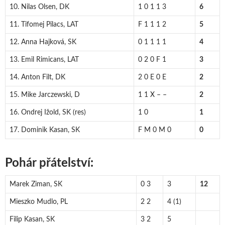
10. Nilas Olsen, DK
1 0 1 1 3
6
11. Tifomej Pilacs, LAT
F 1 1 1 2
5
12. Anna Hajková, SK
0 1 1 1 1
4
13. Emil Rimicans, LAT
0 2 0 F 1
3
14. Anton Filt, DK
2 0 E 0 E
2
15. Mike Jarczewski, D
1 1 X – –
2
16. Ondrej Ižold, SK (res)
1 0
1
17. Dominik Kasan, SK
F M 0 M 0
0
Pohár přátelství:
Marek Ziman, SK
0 3
3
12
Mieszko Mudlo, PL
2 2
4 (1)
Filip Kasan, SK
3 2
5