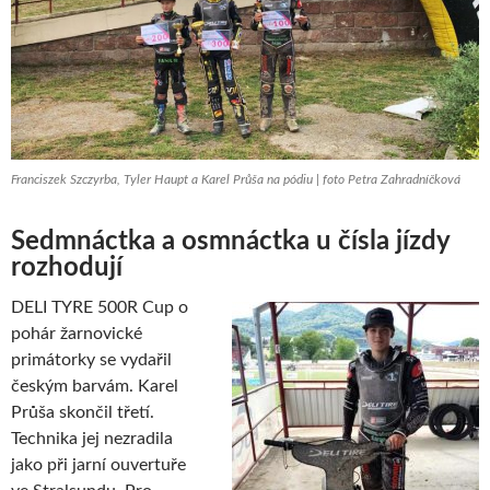
Franciszek Szczyrba, Tyler Haupt a Karel Průša na pódiu | foto Petra Zahradníčková
Sedmnáctka a osmnáctka u čísla jízdy
rozhodují
DELI TYRE 500R Cup o
pohár žarnovické
primátorky se vydařil
českým barvám. Karel
Průša skončil třetí.
Technika jej nezradila
jako při jarní ouvertuře