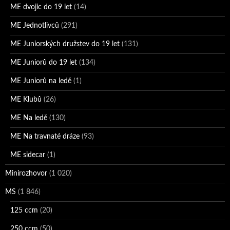
ME dvojic do 19 let
(14)
ME Jednotlivců
(291)
ME Juniorských družstev do 19 let
(131)
ME Juniorů do 19 let
(134)
ME Juniorů na ledě
(1)
ME Klubů
(26)
ME Na ledě
(130)
ME Na travnaté dráze
(93)
ME sidecar
(1)
Minirozhovor
(1 020)
MS
(1 846)
125 ccm
(20)
250 ccm
(50)