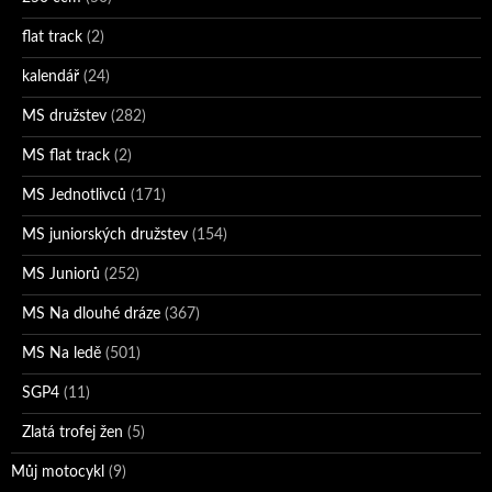
flat track
(2)
kalendář
(24)
MS družstev
(282)
MS flat track
(2)
MS Jednotlivců
(171)
MS juniorských družstev
(154)
MS Juniorů
(252)
MS Na dlouhé dráze
(367)
MS Na ledě
(501)
SGP4
(11)
Zlatá trofej žen
(5)
Můj motocykl
(9)