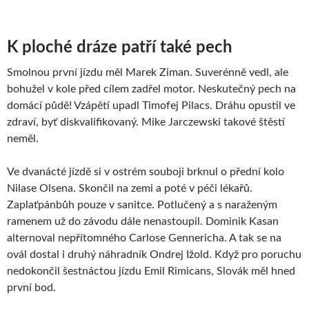
K ploché dráze patří také pech
Smolnou první jízdu měl Marek Ziman. Suverénně vedl, ale
bohužel v kole před cílem zadřel motor. Neskutečný pech na
domácí půdě! Vzápětí upadl Timofej Pilacs. Dráhu opustil ve
zdraví, byť diskvalifikovaný. Mike Jarczewski takové štěstí
neměl.
Ve dvanácté jízdě si v ostrém souboji brknul o přední kolo
Nilase Olsena. Skončil na zemi a poté v péči lékařů.
Zaplaťpánbůh pouze v sanitce. Potlučený a s naraženým
ramenem už do závodu dále nenastoupil. Dominik Kasan
alternoval nepřítomného Carlose Gennericha. A tak se na
ovál dostal i druhý náhradník Ondrej Ižold. Když pro poruchu
nedokončil šestnáctou jízdu Emil Rimicans, Slovák měl hned
první bod.