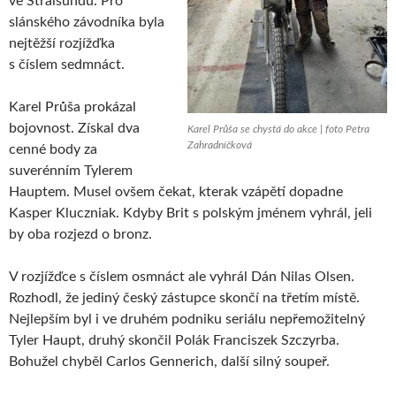
ve Stralsundu. Pro
slánského závodníka byla
nejtěžší rozjížďka
s číslem sedmnáct.
Karel Průša prokázal
bojovnost. Získal dva
Karel Průša se chystá do akce | foto Petra
Zahradníčková
cenné body za
suverénním Tylerem
Hauptem. Musel ovšem čekat, kterak vzápětí dopadne
Kasper Kluczniak. Kdyby Brit s polským jménem vyhrál, jeli
by oba rozjezd o bronz.
V rozjížďce s číslem osmnáct ale vyhrál Dán Nilas Olsen.
Rozhodl, že jediný český zástupce skončí na třetím místě.
Nejlepším byl i ve druhém podniku seriálu nepřemožitelný
Tyler Haupt, druhý skončil Polák Franciszek Szczyrba.
Bohužel chyběl Carlos Gennerich, další silný soupeř.