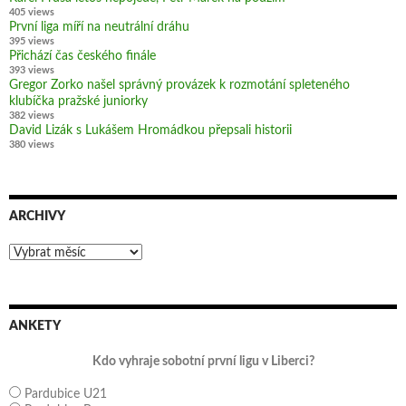
405 views
První liga míří na neutrální dráhu
395 views
Přichází čas českého finále
393 views
Gregor Zorko našel správný provázek k rozmotání spleteného
klubíčka pražské juniorky
382 views
David Lizák s Lukášem Hromádkou přepsali historii
380 views
ARCHIVY
Archivy
ANKETY
Kdo vyhraje sobotní první ligu v Liberci?
Pardubice U21