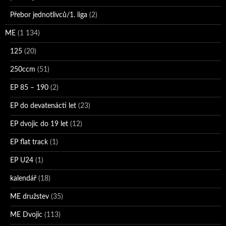
Přebor jednotlivců/1. liga
(2)
ME
(1 134)
125
(20)
250ccm
(51)
EP 85 – 190
(2)
EP do devatenácti let
(23)
EP dvojic do 19 let
(12)
EP flat track
(1)
EP U24
(1)
kalendář
(18)
ME družstev
(35)
ME Dvojic
(113)