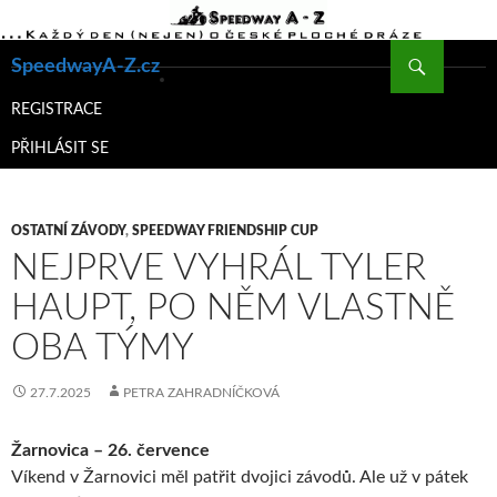
Hledat
SpeedwayA-Z.cz
PŘEJÍT
K
REGISTRACE
OBSAHU
PŘIHLÁSIT SE
WEBU
OSTATNÍ ZÁVODY
,
SPEEDWAY FRIENDSHIP CUP
NEJPRVE VYHRÁL TYLER
HAUPT, PO NĚM VLASTNĚ
OBA TÝMY
27.7.2025
PETRA ZAHRADNÍČKOVÁ
Žarnovica – 26. července
Víkend v Žarnovici měl patřit dvojici závodů. Ale už v pátek