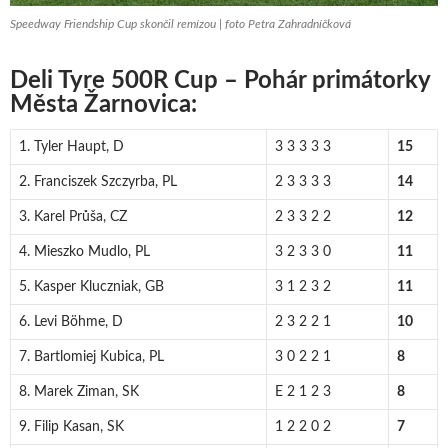
Speedway Friendship Cup skončil remízou | foto Petra Zahradníčková
Deli Tyre 500R Cup – Pohár primátorky
Města Žarnovica:
1. Tyler Haupt, D
3 3 3 3 3
15
2. Franciszek Szczyrba, PL
2 3 3 3 3
14
3. Karel Průša, CZ
2 3 3 2 2
12
4. Mieszko Mudlo, PL
3 2 3 3 0
11
5. Kasper Kluczniak, GB
3 1 2 3 2
11
6. Levi Böhme, D
2 3 2 2 1
10
7. Bartlomiej Kubica, PL
3 0 2 2 1
8
8. Marek Ziman, SK
E 2 1 2 3
8
9. Filip Kasan, SK
1 2 2 0 2
7