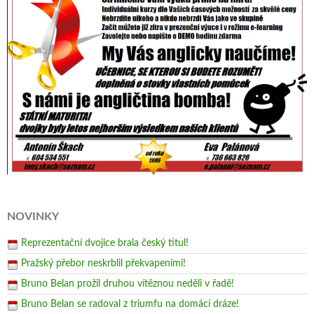
NOVINKY
Reprezentační dvojice brala český titul!
Pražský přebor neskrblil překvapeními!
Bruno Belan prožil druhou vítěznou neděli v řadě!
Bruno Belan se radoval z triumfu na domácí dráze!