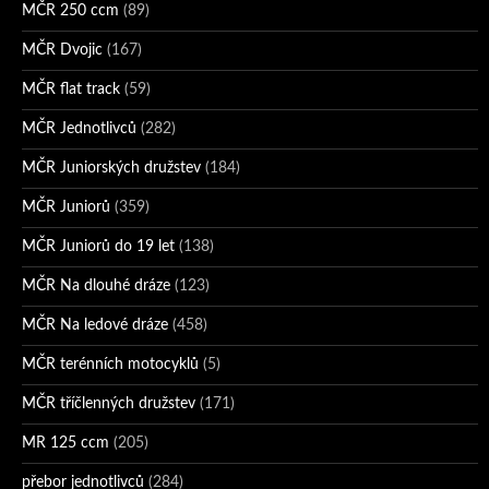
MČR 250 ccm
(89)
MČR Dvojic
(167)
MČR flat track
(59)
MČR Jednotlivců
(282)
MČR Juniorských družstev
(184)
MČR Juniorů
(359)
MČR Juniorů do 19 let
(138)
MČR Na dlouhé dráze
(123)
MČR Na ledové dráze
(458)
MČR terénních motocyklů
(5)
MČR tříčlenných družstev
(171)
MR 125 ccm
(205)
přebor jednotlivců
(284)