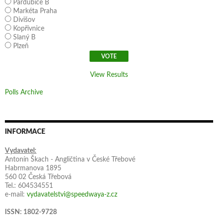
Pardubice B
Markéta Praha
Divišov
Kopřivnice
Slaný B
Plzeň
View Results
Polls Archive
INFORMACE
Vydavatel:
Antonín Škach - Angličtina v České Třebové
Habrmanova 1895
560 02 Česká Třebová
Tel.: 604534551
e-mail:
vydavatelstvi@speedwaya-z.cz
ISSN: 1802-9728