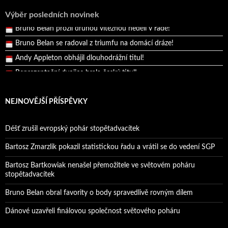
Pražský přebor neskrblil překvapeními!
Výběr posledních novinek
Bruno Belan prožil druhou vítěznou neděli v řadě!
Bruno Belan se radoval z triumfu na domácí dráze!
Andy Appleton obhájil dlouhodrážní titul!
Reprezentační dvojice brala český titul!
NEJNOVĚJŠÍ PŘÍSPĚVKY
Déšť zrušil evropský pohár stopětadvacítek
Bartosz Zmarzlik pokazil statistickou řadu a vrátil se do vedení SGP
Bartosz Bartkowiak nenašel přemožitele ve světovém poháru
stopětadvacítek
Bruno Belan obral favority o body spravedlivě rovným dílem
Dánové uzavřeli finálovou společnost světového poháru