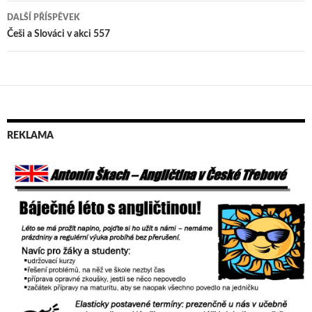
pro
DALŠÍ PŘÍSPĚVEK
příspěvek
Češi a Slováci v akci 557
REKLAMA