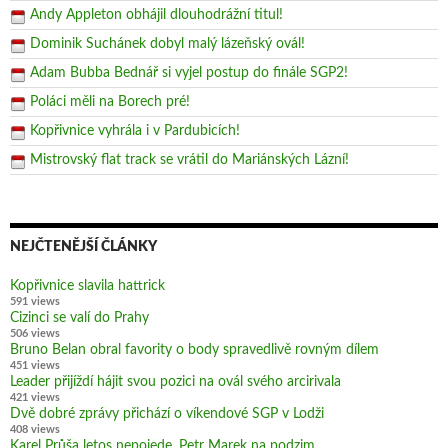
Andy Appleton obhájil dlouhodrážní titul!
Dominik Suchánek dobyl malý lázeňský ovál!
Adam Bubba Bednář si vyjel postup do finále SGP2!
Poláci měli na Borech pré!
Kopřivnice vyhrála i v Pardubicích!
Mistrovský flat track se vrátil do Mariánských Lázní!
NEJČTENĚJŠÍ ČLÁNKY
Kopřivnice slavila hattrick
591 views
Cizinci se valí do Prahy
506 views
Bruno Belan obral favority o body spravedlivě rovným dílem
451 views
Leader přijíždí hájit svou pozici na ovál svého arcirivala
421 views
Dvě dobré zprávy přichází o víkendové SGP v Lodži
408 views
Karel Průša letos nepojede, Petr Marek na podzim