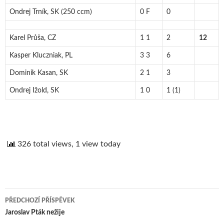
Ondrej Trník, SK (250 ccm)
0 F
0
Karel Průša, CZ
1 1
2
12
Kasper Kluczniak, PL
3 3
6
Dominik Kasan, SK
2 1
3
Ondrej Ižold, SK
1 0
1 (1)
326 total views, 1 view today
PŘEDCHOZÍ PŘÍSPĚVEK
Navigace
Jaroslav Pták nežije