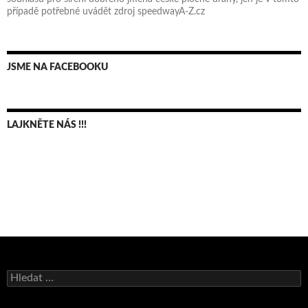
případě potřebné uvádět zdroj speedwayA-Z.cz
JSME NA FACEBOOKU
LAJKNĚTE NÁS !!!
Bruno Belan se radoval z triumfu na domácí dráze!
Andy Appleton obhájil dlouhodrážní titul!
Vyhledávání
Reprezentační dvojice brala český titul!