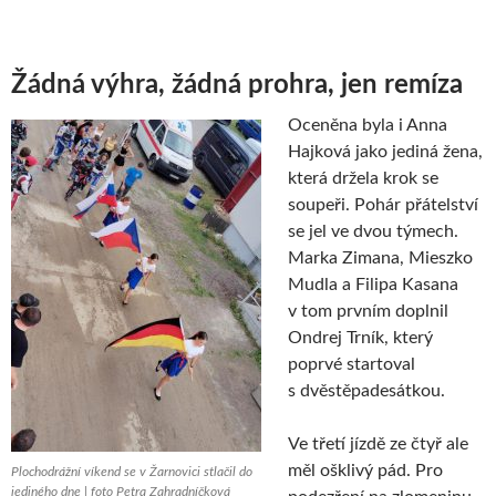
Žádná výhra, žádná prohra, jen remíza
Oceněna byla i Anna
Hajková jako jediná žena,
která držela krok se
soupeři. Pohár přátelství
se jel ve dvou týmech.
Marka Zimana, Mieszko
Mudla a Filipa Kasana
v tom prvním doplnil
Ondrej Trník, který
poprvé startoval
s dvěstěpadesátkou.
Ve třetí jízdě ze čtyř ale
měl ošklivý pád. Pro
Plochodrážní víkend se v Žarnovici stlačil do
jediného dne | foto Petra Zahradníčková