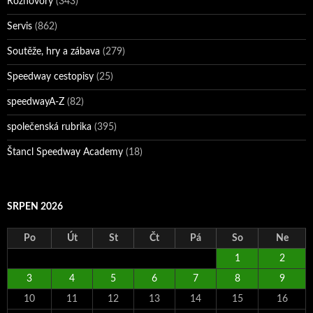
Rozhovory
(343)
Servis
(862)
Soutěže, hry a zábava
(279)
Speedway cestopisy
(25)
speedwayA-Z
(82)
společenská rubrika
(395)
Štancl Speedway Academy
(18)
SRPEN 2026
Po
Út
St
Čt
Pá
So
Ne
1
2
3
4
5
6
7
8
9
10
11
12
13
14
15
16