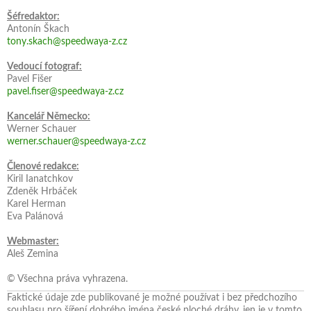
Šéfredaktor:
Antonín Škach
tony.skach@speedwaya-z.cz
Vedoucí fotograf:
Pavel Fišer
pavel.fiser@speedwaya-z.cz
Kancelář Německo:
Werner Schauer
werner.schauer@speedwaya-z.cz
Členové redakce:
Kiril Ianatchkov
Zdeněk Hrbáček
Karel Herman
Eva Palánová
Webmaster:
Aleš Zemina
© Všechna práva vyhrazena.
Faktické údaje zde publikované je možné používat i bez předchozího
souhlasu pro šíření dobrého jména české ploché dráhy, jen je v tomto