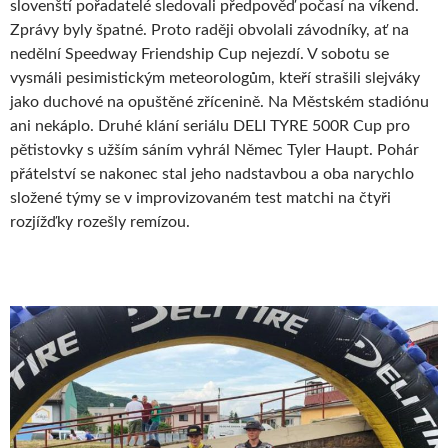
slovenští pořadatelé sledovali předpověď počasí na víkend.
Zprávy byly špatné. Proto raději obvolali závodníky, ať na
nedělní Speedway Friendship Cup nejezdí. V sobotu se
vysmáli pesimistickým meteorologům, kteří strašili slejváky
jako duchové na opuštěné zřícenině. Na Městském stadiónu
ani nekáplo. Druhé klání seriálu DELI TYRE 500R Cup pro
pětistovky s užším sáním vyhrál Němec Tyler Haupt. Pohár
přátelství se nakonec stal jeho nadstavbou a oba narychlo
složené týmy se v improvizovaném test matchi na čtyři
rozjížďky rozešly remízou.