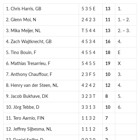
1. Chris Harris, GB
5 3 5 E
13
1.
2. Glenn Moi, N
2 4 2 3
11
1. – 2.
3. Mika Meijer, NL
T 5 4 4
13
2. – 3.
4. Zach Wajtknecht, GB
4 5 3 4
16
4.
5. Tino Bouin, F
4 5 5 4
18
E
6. Mathias Tresarrieu, F
5 4 5 5
19
X
7. Anthony Chauffour, F
2 3 F 5
10
3.
8. Henry van der Steen, NL
4 2 4 2
12
4.
9. Jacob Bukhave, DK
3 2 3 T
8
5.
10. Jörg Tebbe, D
3 3 1 3
10
6.
11. Tero Aarnio, FIN
1 1 3 2
7
12. Jeffrey Sijbesma, NL
1 1 1 2
5