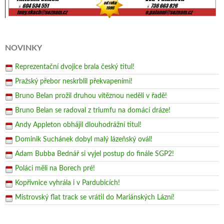
NOVINKY
Reprezentační dvojice brala český titul!
Pražský přebor neskrblil překvapeními!
Bruno Belan prožil druhou vítěznou neděli v řadě!
Bruno Belan se radoval z triumfu na domácí dráze!
Andy Appleton obhájil dlouhodrážní titul!
Dominik Suchánek dobyl malý lázeňský ovál!
Adam Bubba Bednář si vyjel postup do finále SGP2!
Poláci měli na Borech pré!
Kopřivnice vyhrála i v Pardubicích!
Mistrovský flat track se vrátil do Mariánských Lázní!