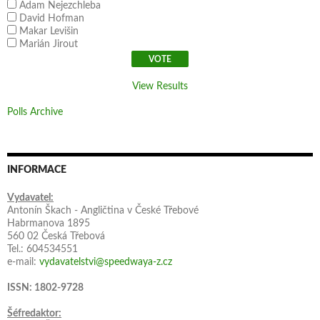
Adam Nejezchleba
David Hofman
Makar Levišin
Marián Jirout
View Results
Polls Archive
INFORMACE
Vydavatel:
Antonín Škach - Angličtina v České Třebové
Habrmanova 1895
560 02 Česká Třebová
Tel.: 604534551
e-mail:
vydavatelstvi@speedwaya-z.cz
ISSN: 1802-9728
Šéfredaktor: