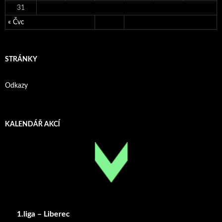
31
« Čvc
STRÁNKY
Odkazy
KALENDÁŘ AKCÍ
1.liga – Liberec