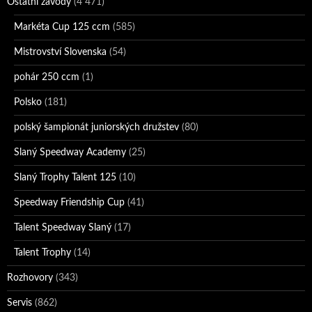
Ostatní závody
(4 471)
Markéta Cup 125 ccm
(585)
Mistrovství Slovenska
(54)
pohár 250 ccm
(1)
Polsko
(181)
polský šampionát juniorských družstev
(80)
Slaný Speedway Academy
(25)
Slaný Trophy Talent 125
(10)
Speedway Friendship Cup
(41)
Talent Speedway Slaný
(17)
Talent Trophy
(14)
Rozhovory
(343)
Servis
(862)