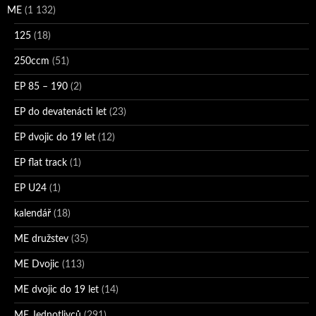
ME
(1 132)
125
(18)
250ccm
(51)
EP 85 – 190
(2)
EP do devatenácti let
(23)
EP dvojic do 19 let
(12)
EP flat track
(1)
EP U24
(1)
kalendář
(18)
ME družstev
(35)
ME Dvojic
(113)
ME dvojic do 19 let
(14)
ME Jednotlivců
(291)