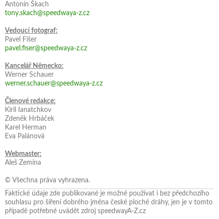
Antonín Škach
tony.skach@speedwaya-z.cz
Vedoucí fotograf:
Pavel Fišer
pavel.fiser@speedwaya-z.cz
Kancelář Německo:
Werner Schauer
werner.schauer@speedwaya-z.cz
Členové redakce:
Kiril Ianatchkov
Zdeněk Hrbáček
Karel Herman
Eva Palánová
Webmaster:
Aleš Zemina
© Všechna práva vyhrazena.
Faktické údaje zde publikované je možné používat i bez předchozího
souhlasu pro šíření dobrého jména české ploché dráhy, jen je v tomto
případě potřebné uvádět zdroj speedwayA-Z.cz