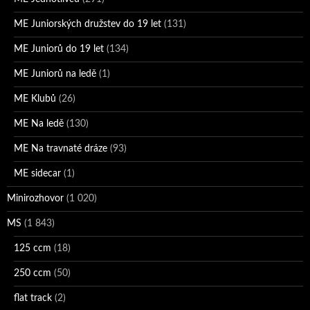
ME Juniorských družstev do 19 let
(131)
ME Juniorů do 19 let
(134)
ME Juniorů na ledě
(1)
ME Klubů
(26)
ME Na ledě
(130)
ME Na travnaté dráze
(93)
ME sidecar
(1)
Minirozhovor
(1 020)
MS
(1 843)
125 ccm
(18)
250 ccm
(50)
flat track
(2)