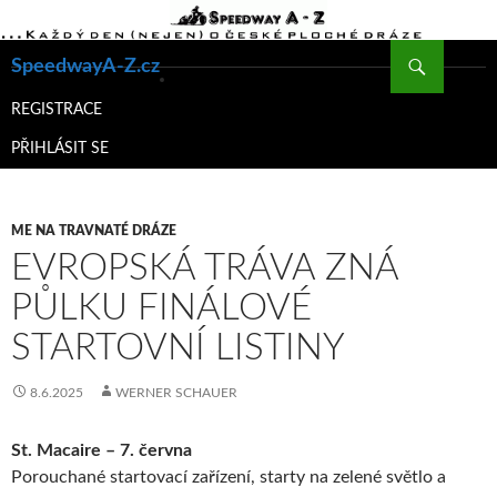
Hledat
SpeedwayA-Z.cz
PŘEJÍT
K
REGISTRACE
OBSAHU
PŘIHLÁSIT SE
WEBU
ME NA TRAVNATÉ DRÁZE
EVROPSKÁ TRÁVA ZNÁ
PŮLKU FINÁLOVÉ
STARTOVNÍ LISTINY
8.6.2025
WERNER SCHAUER
St. Macaire – 7. června
Porouchané startovací zařízení, starty na zelené světlo a