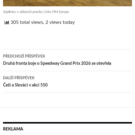
Sajdkáry v oblacích prachu | foto FIM Europe
305 total views, 2 views today
PŘEDCHOZÍ PŘÍSPĚVEK
Navigace
Druhá fronta boje o Speedway Grand Prix 2026 se otevřela
pro
DALŠÍ PŘÍSPĚVEK
příspěvek
Češi a Slováci v akci 550
REKLAMA