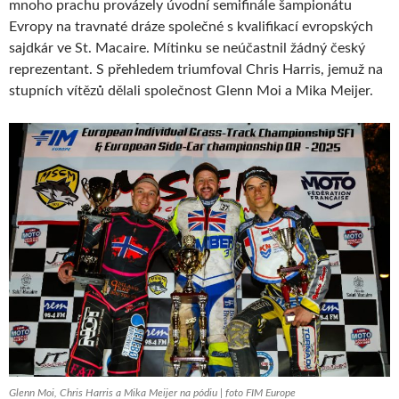
mnoho prachu provázely úvodní semifinále šampionátu
Evropy na travnaté dráze společné s kvalifikací evropských
sajdkár ve St. Macaire. Mítinku se neúčastnil žádný český
reprezentant. S přehledem triumfoval Chris Harris, jemuž na
stupních vítězů dělali společnost Glenn Moi a Mika Meijer.
Glenn Moi, Chris Harris a Mika Meijer na pódiu | foto FIM Europe