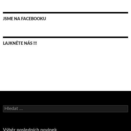
JSME NA FACEBOOKU
LAJKNĚTE NÁS !!!
Bruno Belan se radoval z triumfu na domácí dráze!
Andy Appleton obhájil dlouhodrážní titul!
Vyhledávání
Reprezentační dvojice brala český titul!
Pražský přebor neskrblil překvapeními!
Výběr posledních novinek