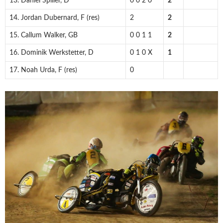
13. Daniel Spiller, D
0 0 2 0
2
14. Jordan Dubernard, F (res)
2
2
15. Callum Walker, GB
0 0 1 1
2
16. Dominik Werkstetter, D
0 1 0 X
1
17. Noah Urda, F (res)
0