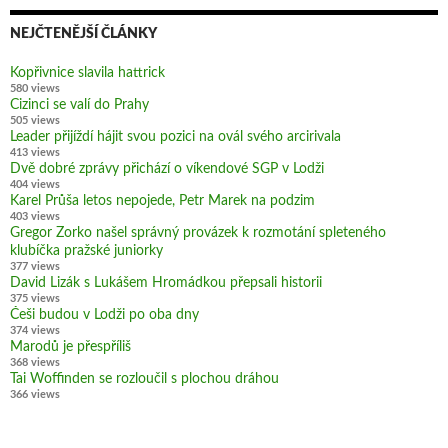
NEJČTENĚJŠÍ ČLÁNKY
Kopřivnice slavila hattrick
580 views
Cizinci se valí do Prahy
505 views
Leader přijíždí hájit svou pozici na ovál svého arcirivala
413 views
Dvě dobré zprávy přichází o víkendové SGP v Lodži
404 views
Karel Průša letos nepojede, Petr Marek na podzim
403 views
Gregor Zorko našel správný provázek k rozmotání spleteného
klubíčka pražské juniorky
377 views
David Lizák s Lukášem Hromádkou přepsali historii
375 views
Češi budou v Lodži po oba dny
374 views
Marodů je přespříliš
368 views
Tai Woffinden se rozloučil s plochou dráhou
366 views