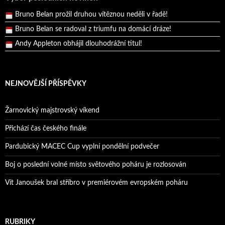
Bruno Belan prožil druhou vítěznou neděli v řadě!
Bruno Belan se radoval z triumfu na domácí dráze!
Andy Appleton obhájil dlouhodrážní titul!
Reprezentační dvojice brala český titul!
NEJNOVĚJŠÍ PŘÍSPĚVKY
Žarnovický majstrovský víkend
Přichází čas českého finále
Pardubický MACEC Cup vyplní pondělní podvečer
Boj o poslední volné místo světového poháru je rozlosován
Vít Janoušek bral stříbro v premiérovém evropském poháru
RUBRIKY