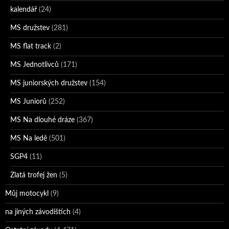
kalendář
(24)
MS družstev
(281)
MS flat track
(2)
MS Jednotlivců
(171)
MS juniorských družstev
(154)
MS Juniorů
(252)
MS Na dlouhé dráze
(367)
MS Na ledě
(501)
SGP4
(11)
Zlatá trofej žen
(5)
Můj motocykl
(9)
na jiných závodištích
(4)