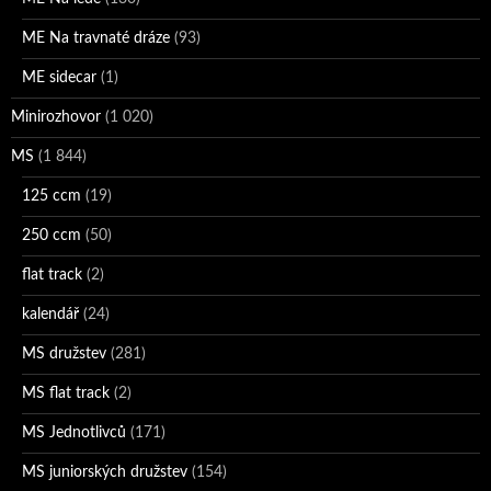
ME Na travnaté dráze
(93)
ME sidecar
(1)
Minirozhovor
(1 020)
MS
(1 844)
125 ccm
(19)
250 ccm
(50)
flat track
(2)
kalendář
(24)
MS družstev
(281)
MS flat track
(2)
MS Jednotlivců
(171)
MS juniorských družstev
(154)