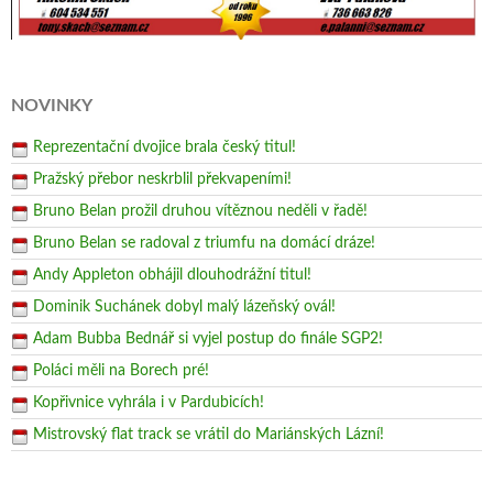
NOVINKY
Reprezentační dvojice brala český titul!
Pražský přebor neskrblil překvapeními!
Bruno Belan prožil druhou vítěznou neděli v řadě!
Bruno Belan se radoval z triumfu na domácí dráze!
Andy Appleton obhájil dlouhodrážní titul!
Dominik Suchánek dobyl malý lázeňský ovál!
Adam Bubba Bednář si vyjel postup do finále SGP2!
Poláci měli na Borech pré!
Kopřivnice vyhrála i v Pardubicích!
Mistrovský flat track se vrátil do Mariánských Lázní!