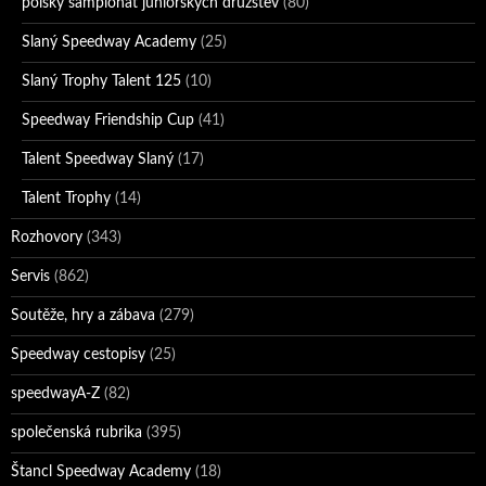
polský šampionát juniorských družstev
(80)
Slaný Speedway Academy
(25)
Slaný Trophy Talent 125
(10)
Speedway Friendship Cup
(41)
Talent Speedway Slaný
(17)
Talent Trophy
(14)
Rozhovory
(343)
Servis
(862)
Soutěže, hry a zábava
(279)
Speedway cestopisy
(25)
speedwayA-Z
(82)
společenská rubrika
(395)
Štancl Speedway Academy
(18)