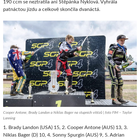
190 ccm se neztratila ani Štěpánka Nyklová. Vyhrála
patnáctou jízdu a celkově skončila dvanáctá.
Cooper Antone, Brady Landon a Niklas Bager na stupních vítězů | foto FIM – Taylor
Lanning
1. Brady Landon (USA) 15, 2. Cooper Antone (AUS) 13, 3.
Niklas Bager (D) 10, 4. Sonny Spurgin (AUS) 9, 5. Adrian