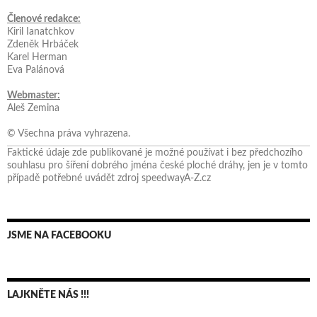
Členové redakce:
Kiril Ianatchkov
Zdeněk Hrbáček
Karel Herman
Eva Palánová
Webmaster:
Aleš Zemina
© Všechna práva vyhrazena.
Faktické údaje zde publikované je možné používat i bez předchozího
souhlasu pro šíření dobrého jména české ploché dráhy, jen je v tomto
případě potřebné uvádět zdroj speedwayA-Z.cz
JSME NA FACEBOOKU
LAJKNĚTE NÁS !!!