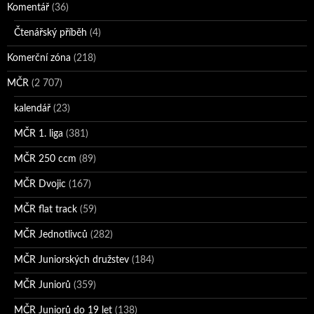
Komentář
(36)
Čtenářský příběh
(4)
Komerční zóna
(218)
MČR
(2 707)
kalendář
(23)
MČR 1. liga
(381)
MČR 250 ccm
(89)
MČR Dvojic
(167)
MČR flat track
(59)
MČR Jednotlivců
(282)
MČR Juniorských družstev
(184)
MČR Juniorů
(359)
MČR Juniorů do 19 let
(138)