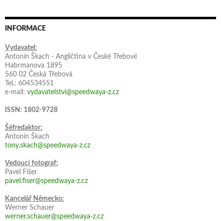
INFORMACE
Vydavatel:
Antonín Škach - Angličtina v České Třebové
Habrmanova 1895
560 02 Česká Třebová
Tel.: 604534551
e-mail:
vydavatelstvi@speedwaya-z.cz
ISSN: 1802-9728
Šéfredaktor:
Antonín Škach
tony.skach@speedwaya-z.cz
Vedoucí fotograf:
Pavel Fišer
pavel.fiser@speedwaya-z.cz
Kancelář Německo:
Werner Schauer
werner.schauer@speedwaya-z.cz