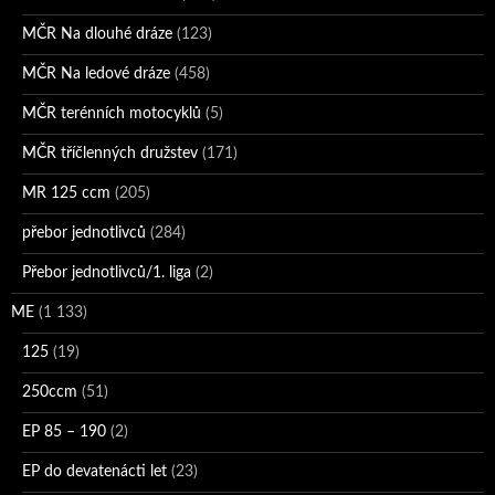
MČR Na dlouhé dráze
(123)
MČR Na ledové dráze
(458)
MČR terénních motocyklů
(5)
MČR tříčlenných družstev
(171)
MR 125 ccm
(205)
přebor jednotlivců
(284)
Přebor jednotlivců/1. liga
(2)
ME
(1 133)
125
(19)
250ccm
(51)
EP 85 – 190
(2)
EP do devatenácti let
(23)