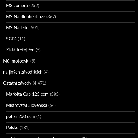
MS Juniorů
(252)
MS Na dlouhé dráze
(367)
MS Na ledě
(501)
SGP4
(11)
Zlatá trofej žen
(5)
Můj motocykl
(9)
na jiných závodištích
(4)
Ostatní závody
(4 471)
Markéta Cup 125 ccm
(585)
Mistrovství Slovenska
(54)
pohár 250 ccm
(1)
Polsko
(181)