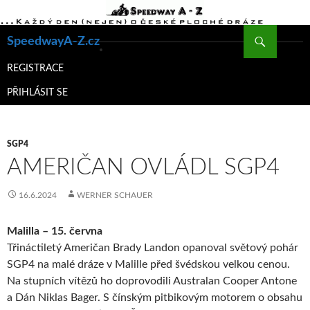
Hledat
SpeedwayA-Z.cz
PŘEJÍT
K
REGISTRACE
OBSAHU
PŘIHLÁSIT SE
WEBU
SGP4
AMERIČAN OVLÁDL SGP4
16.6.2024
WERNER SCHAUER
Malilla – 15. června
Třináctiletý Američan Brady Landon opanoval světový pohár
SGP4 na malé dráze v Malille před švédskou velkou cenou.
Na stupních vítězů ho doprovodili Australan Cooper Antone
a Dán Niklas Bager. S čínským pitbikovým motorem o obsahu