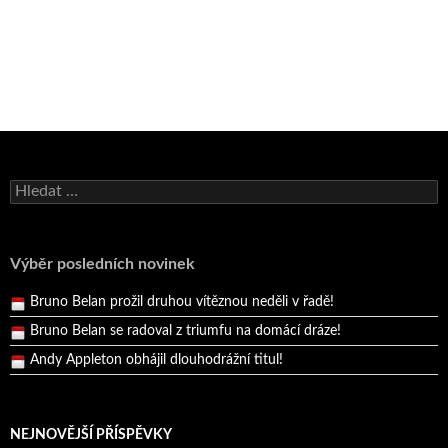
Bruno Belan se radoval z triumfu na domácí dráze!
Vyhledávání
Andy Appleton obhájil dlouhodrážní titul!
Reprezentační dvojice brala český titul!
Pražský přebor neskrblil překvapeními!
Výběr posledních novinek
Bruno Belan prožil druhou vítěznou neděli v řadě!
Bruno Belan se radoval z triumfu na domácí dráze!
Andy Appleton obhájil dlouhodrážní titul!
Reprezentační dvojice brala český titul!
NEJNOVĚJŠÍ PŘÍSPĚVKY