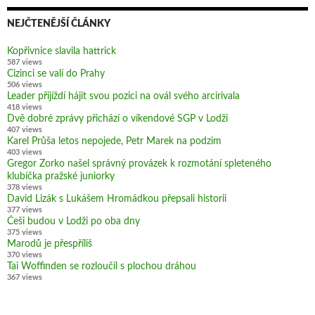
NEJČTENĚJŠÍ ČLÁNKY
Kopřivnice slavila hattrick
587 views
Cizinci se valí do Prahy
506 views
Leader přijíždí hájit svou pozici na ovál svého arcirivala
418 views
Dvě dobré zprávy přichází o víkendové SGP v Lodži
407 views
Karel Průša letos nepojede, Petr Marek na podzim
403 views
Gregor Zorko našel správný provázek k rozmotání spleteného
klubíčka pražské juniorky
378 views
David Lizák s Lukášem Hromádkou přepsali historii
377 views
Češi budou v Lodži po oba dny
375 views
Marodů je přespříliš
370 views
Tai Woffinden se rozloučil s plochou dráhou
367 views