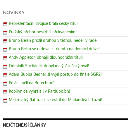
NOVINKY
Reprezentační dvojice brala český titul!
Pražský přebor neskrblil překvapeními!
Bruno Belan prožil druhou vítěznou neděli v řadě!
Bruno Belan se radoval z triumfu na domácí dráze!
Andy Appleton obhájil dlouhodrážní titul!
Dominik Suchánek dobyl malý lázeňský ovál!
Adam Bubba Bednář si vyjel postup do finále SGP2!
Poláci měli na Borech pré!
Kopřivnice vyhrála i v Pardubicích!
Mistrovský flat track se vrátil do Mariánských Lázní!
NEJČTENĚJŠÍ ČLÁNKY