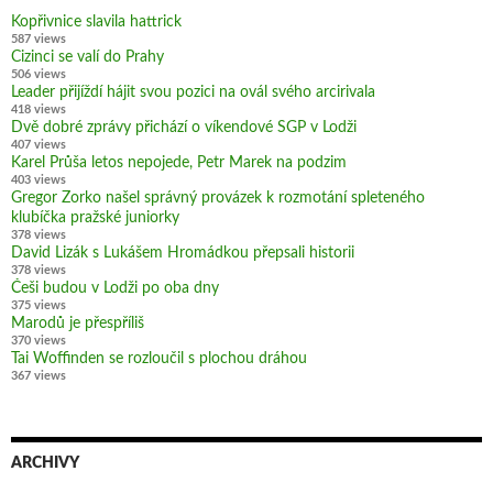
Kopřivnice slavila hattrick
587 views
Cizinci se valí do Prahy
506 views
Leader přijíždí hájit svou pozici na ovál svého arcirivala
418 views
Dvě dobré zprávy přichází o víkendové SGP v Lodži
407 views
Karel Průša letos nepojede, Petr Marek na podzim
403 views
Gregor Zorko našel správný provázek k rozmotání spleteného
klubíčka pražské juniorky
378 views
David Lizák s Lukášem Hromádkou přepsali historii
378 views
Češi budou v Lodži po oba dny
375 views
Marodů je přespříliš
370 views
Tai Woffinden se rozloučil s plochou dráhou
367 views
ARCHIVY