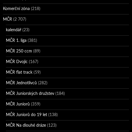
Komerční zóna
(218)
MČR
(2 707)
kalendář
(23)
MČR 1. liga
(381)
MČR 250 ccm
(89)
MČR Dvojic
(167)
MČR flat track
(59)
MČR Jednotlivců
(282)
MČR Juniorských družstev
(184)
MČR Juniorů
(359)
MČR Juniorů do 19 let
(138)
MČR Na dlouhé dráze
(123)