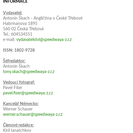
INFORMACE
Vydavatel:
Antonín Škach - Angličtina v České Třebové
Habrmanova 1895
560 02 Česká Třebová
Tel.: 604534551
e-mail:
vydavatelstvi@speedwaya-z.cz
ISSN: 1802-9728
Šéfredaktor:
Antonín Škach
tony.skach@speedwaya-z.cz
Vedoucí fotograf:
Pavel Fišer
pavel.fiser@speedwaya-z.cz
Kancelář Německo:
Werner Schauer
werner.schauer@speedwaya-z.cz
Členové redakce:
Kiril Ianatchkov