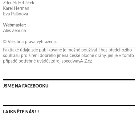
Zdeněk Hrbáček
Karel Herman
Eva Palánová
Webmaster:
Aleš Zemina
© Všechna práva vyhrazena.
Faktické údaje zde publikované je možné používat i bez předchozího
souhlasu pro šíření dobrého jména české ploché dráhy, jen je v tomto
případě potřebné uvádět zdroj speedwayA-Z.cz
JSME NA FACEBOOKU
LAJKNĚTE NÁS !!!