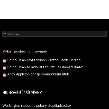
Bruno Belan se radoval z triumfu na domácí dráze!
Andy Appleton obhájil dlouhodrážní titul!
Vyhledávání
Reprezentační dvojice brala český titul!
Pražský přebor neskrblil překvapeními!
Výběr posledních novinek
Bruno Belan prožil druhou vítěznou neděli v řadě!
Bruno Belan se radoval z triumfu na domácí dráze!
Andy Appleton obhájil dlouhodrážní titul!
Reprezentační dvojice brala český titul!
NEJNOVĚJŠÍ PŘÍSPĚVKY
Workington rozhodne poháry stopětadvacítek