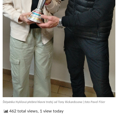
Štěpánka Nyklová přebírá hlavní trofej od Tony Rickardssona | foto Pavel Fišer
462 total views, 1 view today