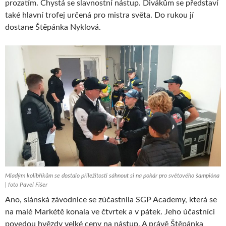
prozatím. Chystá se slavnostní nástup. Divákům se představí
také hlavní trofej určená pro mistra světa. Do rukou jí
dostane Štěpánka Nyklová.
Mladým kolibříkům se dostalo příležitosti sáhnout si na pohár pro světového šampióna
| foto Pavel Fišer
Ano, slánská závodnice se zúčastnila SGP Academy, která se
na malé Markétě konala ve čtvrtek a v pátek. Jeho účastníci
povedou hvězdy velké ceny na nástup. A právě Štěpánka