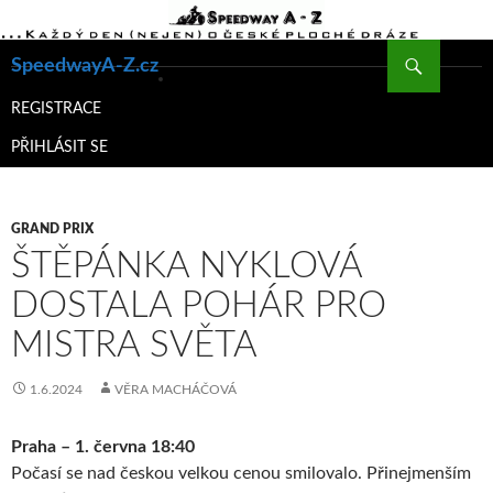
Hledat
SpeedwayA-Z.cz
PŘEJÍT
K
REGISTRACE
OBSAHU
PŘIHLÁSIT SE
WEBU
GRAND PRIX
ŠTĚPÁNKA NYKLOVÁ
DOSTALA POHÁR PRO
MISTRA SVĚTA
1.6.2024
VĚRA MACHÁČOVÁ
Praha – 1. června 18:40
Počasí se nad českou velkou cenou smilovalo. Přinejmenším