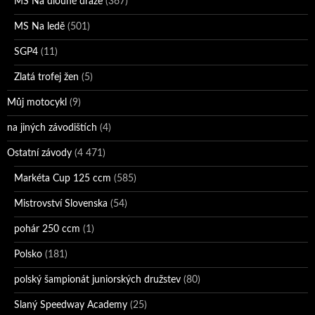
MS Na dlouhé dráze
(367)
MS Na ledě
(501)
SGP4
(11)
Zlatá trofej žen
(5)
Můj motocykl
(9)
na jiných závodištích
(4)
Ostatní závody
(4 471)
Markéta Cup 125 ccm
(585)
Mistrovství Slovenska
(54)
pohár 250 ccm
(1)
Polsko
(181)
polský šampionát juniorských družstev
(80)
Slaný Speedway Academy
(25)