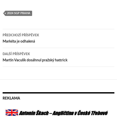
2024 SGP PRAHA
PŘEDCHOZÍ PŘÍSPĚVEK
Navigace
Markéta je odhalená
pro
DALŠÍ PŘÍSPĚVEK
příspěvek
Martin Vaculík dosáhnul pražský hattrick
REKLAMA