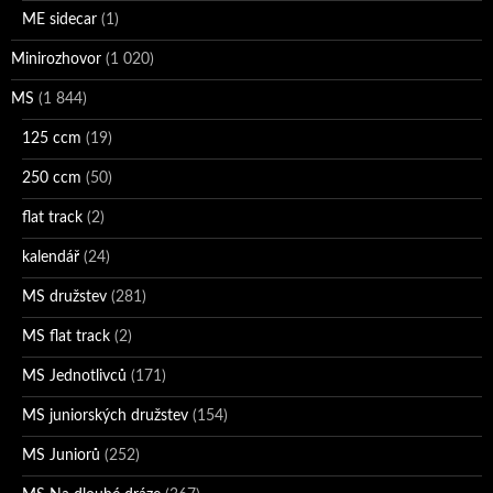
ME sidecar
(1)
Minirozhovor
(1 020)
MS
(1 844)
125 ccm
(19)
250 ccm
(50)
flat track
(2)
kalendář
(24)
MS družstev
(281)
MS flat track
(2)
MS Jednotlivců
(171)
MS juniorských družstev
(154)
MS Juniorů
(252)