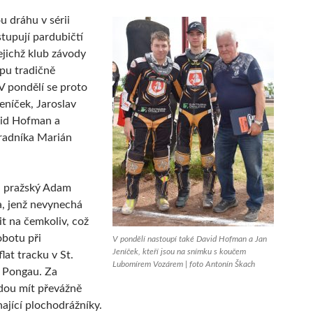
u dráhu v sérii
stupují pardubičtí
ejichž klub závody
u tradičně
 V pondělí se proto
eníček, Jaroslav
vid Hofman a
radníka Marián
i pražský Adam
, jenž nevynechá
it na čemkoliv, což
obotu při
V pondělí nastoupí také David Hofman a Jan
Jeníček, kteří jsou na snímku s koučem
lat tracku v St.
Lubomírem Vozárem | foto Antonín Škach
 Pongau. Za
dou mít převážně
nající plochodrážníky.