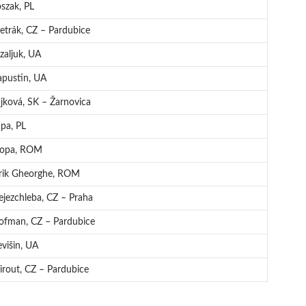
szak, PL
Petrák, CZ – Pardubice
zaljuk, UA
pustin, UA
ková, SK – Žarnovica
pa, PL
Popa, ROM
Erik Gheorghe, ROM
jezchleba, CZ – Praha
ofman, CZ – Pardubice
višin, UA
irout, CZ – Pardubice