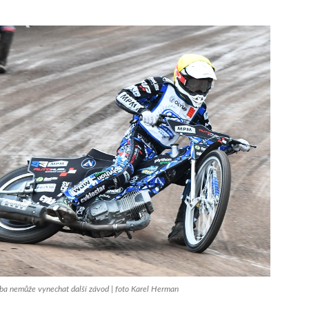
a nemůže vynechat další závod | foto Karel Herman