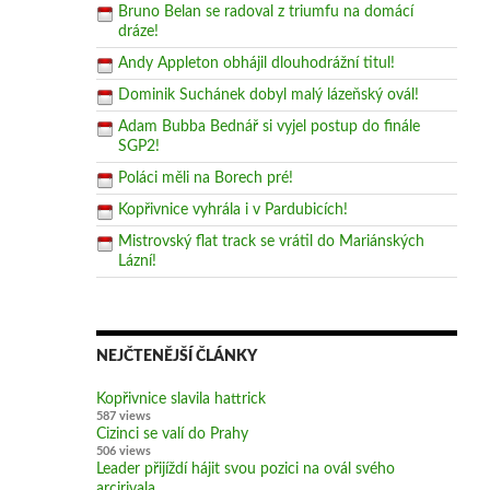
Bruno Belan se radoval z triumfu na domácí
dráze!
Andy Appleton obhájil dlouhodrážní titul!
Dominik Suchánek dobyl malý lázeňský ovál!
Adam Bubba Bednář si vyjel postup do finále
SGP2!
Poláci měli na Borech pré!
Kopřivnice vyhrála i v Pardubicích!
Mistrovský flat track se vrátil do Mariánských
Lázní!
NEJČTENĚJŠÍ ČLÁNKY
Kopřivnice slavila hattrick
587 views
Cizinci se valí do Prahy
506 views
Leader přijíždí hájit svou pozici na ovál svého
arcirivala