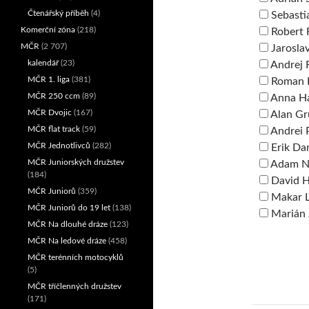
Čtenářský příběh
(4)
Sebasti
Komerční zóna
(218)
Robert 
MČR
(2 707)
Jarosla
kalendář
(23)
Andrej 
MČR 1. liga
(381)
Roman 
MČR 250 ccm
(89)
Anna H
MČR Dvojic
(167)
Alan Gr
MČR flat track
(59)
Andrei 
MČR Jednotlivců
(282)
Erik Da
MČR Juniorských družstev
Adam N
(184)
David 
MČR Juniorů
(359)
Makar L
MČR Juniorů do 19 let
(138)
Marián 
MČR Na dlouhé dráze
(123)
MČR Na ledové dráze
(458)
MČR terénních motocyklů
(5)
MČR tříčlenných družstev
(171)