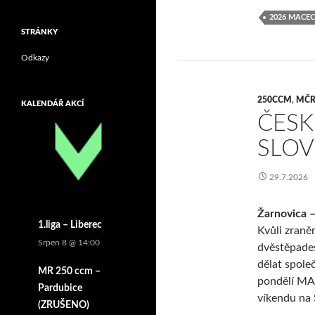
2026 MACEC
STRÁNKY
Odkazy
250CCM
,
MČR
KALENDÁŘ AKCÍ
ČESK
SLOV
29.7.2026
Žarnovica –
1.liga – Liberec
Kvůli zraně
Srpen 8 @ 14:00
dvěstěpades
dělat spole
MR 250 ccm –
pondělí MA
Pardubice
víkendu na 
(ZRUŠENO)