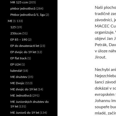
MR 125 ccm
(205)
Naši plocho
přebor jednotlivců
(284)
tradičně za
Přebor jednotlivců/1. liga
(2)
závodníci, j
ME
(1 133)
MACEC Cup
125
(19)
organizuje.
250ccm
(51)
objeví Jan J
EP 85 – 190
(2)
Petrák, Da
EP do devatenácti let
(23)
v úloze náh
EP dvojic do 19 let
(12)
Jirout.
EP flat track
(1)
EP U24
(1)
Nechybí an
kalendář
(18)
Nejezchleba
ME družstev
(35)
šanci závod
ME Dvojic
(113)
dokázal v s
ME dvojic do 19 let
(14)
evropském f
ME Jednotlivců
(291)
Johannu im
ME Juniorských družstev do
19 let
(131)
soupeře bu
ME Juniorů do 19 let
(134)
mladé, začí