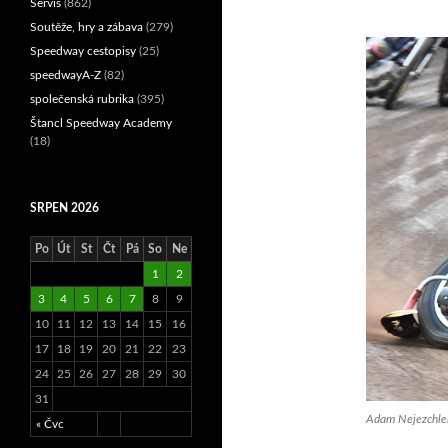
Servis
(862)
Soutěže, hry a zábava
(279)
Speedway cestopisy
(25)
speedwayA-Z
(82)
společenská rubrika
(395)
Štancl Speedway Academy
(18)
SRPEN 2026
Po
Út
St
Čt
Pá
So
Ne
1
2
3
4
5
6
7
8
9
10
11
12
13
14
15
16
17
18
19
20
21
22
23
24
25
26
27
28
29
30
31
Adam Nejezchleb
« Čvc