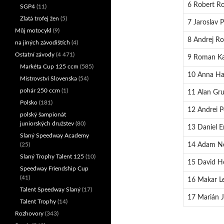
6 Robert Ro
SGP4
(11)
Zlatá trofej žen
(5)
7 Jaroslav 
Můj motocykl
(9)
8 Andrej Ro
na jiných závodištích
(4)
Ostatní závody
(4 471)
9 Roman Ka
Markéta Cup 125 ccm
(585)
10 Anna Haj
Mistrovství Slovenska
(54)
pohár 250 ccm
(1)
11 Alan Gru
Polsko
(181)
12 Andrei 
polský šampionát
juniorských družstev
(80)
13 Daniel 
Slaný Speedway Academy
(25)
14 Adam Ne
Slaný Trophy Talent 125
(10)
15 David H
Speedway Friendship Cup
(41)
16 Makar Le
Talent Speedway Slaný
(17)
17 Marián J
Talent Trophy
(14)
Rozhovory
(343)