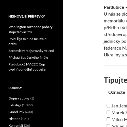
Reprezentační dvojice
Pardubice –
brala český titul!
U nás se pl
NEJNOVĚJŠÍ PŘÍSPĚVKY
memoriálu v
Workington rozhodne poháry
příštího tý
stopětadvacítek
středoevrop
První liga míří na neutrální
jedničky p
dráhu
federace M
Žarnovický majstrovský víkend
Ukrajiny a 
Přichází čas českého finále
Pardubický MACEC Cup
vyplní pondělní podvečer
Tipujte
RUBRIKY
Označte 
Dopisy z Jawy
(1)
Extraliga
(1 099)
Jan Jen
Grand Prix
(633)
Marek 
Historie
(191)
Milen 
Komentář
(36)
Adrian 