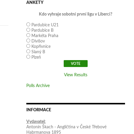
ANKETY
Kdo vyhraje sobotní první ligu v Liberci?
Pardubice U21
Pardubice B
Markéta Praha
Divišov
Kopřivnice
Slaný B
Plzeň
View Results
Polls Archive
INFORMACE
Vydavatel:
Antonín Škach - Angličtina v České Třebové
Habrmanova 1895