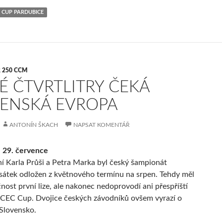
 CUP PARDUBICE
 250 CCM
É ČTVRTLITRY ČEKÁ
ENSKÁ EVROPA
ANTONÍN ŠKACH
NAPSAT KOMENTÁŘ
 29. července
ní Karla Průši a Petra Marka byl český šampionát
átek odložen z květnového termínu na srpen. Tehdy měl
čnost první lize, ale nakonec nedoprovodí ani přespříští
CEC Cup. Dvojice českých závodníků ovšem vyrazí o
Slovensko.