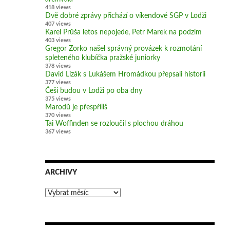
418 views
Dvě dobré zprávy přichází o víkendové SGP v Lodži
407 views
Karel Průša letos nepojede, Petr Marek na podzim
403 views
Gregor Zorko našel správný provázek k rozmotání
spleteného klubíčka pražské juniorky
378 views
David Lizák s Lukášem Hromádkou přepsali historii
377 views
Češi budou v Lodži po oba dny
375 views
Marodů je přespříliš
370 views
Tai Woffinden se rozloučil s plochou dráhou
367 views
ARCHIVY
Archivy