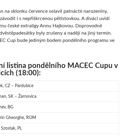
 na sklonku července oslavil patnácté narozeniny,
závodit i s nepřiškrcenou pětistovkou. A diváci uvidí
znu české extraligy Annu Hajkovou. Doprovodné
dvěstěpadesátky byly zrušeny a nadějí na jiný termín.
C Cup bude jediným bodem pondělního programu ve
ní listina pondělního MACEC Cupu v
cích (18:00):
ek, CZ – Pardubice
man, SK – Žarnovica
nev, BG
orin Gheorghe, ROM
 Szostak, PL