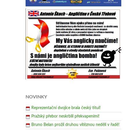
NOVINKY
Reprezentační dvojice brala český titul!
Pražský přebor neskrblil překvapeními!
Bruno Belan prožil druhou vítěznou neděli v řadě!