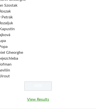
an Szostak
Roszak
v Petrák
Rozaljuk
Kapustin
ajková
upa
Popa
niel Gheorghe
ejezchleba
Hofman
evišin
Jirout
View Results