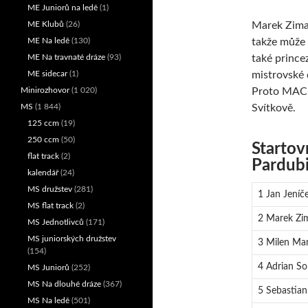
ME Juniorů na ledě
(1)
ME Klubů
(26)
Marek Ziman
ME Na ledě
(130)
takže může 
ME Na travnaté dráze
(93)
také prince
ME sidecar
(1)
mistrovské 
Minirozhovor
(1 020)
Proto MACE
MS
(1 844)
Svítkově.
125 ccm
(19)
250 ccm
(50)
Startov
flat track
(2)
Pardubi
kalendář
(24)
MS družstev
(281)
1 Jan Jeníč
MS flat track
(2)
2 Marek Zi
MS Jednotlivců
(171)
MS juniorských družstev
3 Milen Ma
(154)
4 Adrian S
MS Juniorů
(252)
MS Na dlouhé dráze
(367)
5 Sebastian
MS Na ledě
(501)