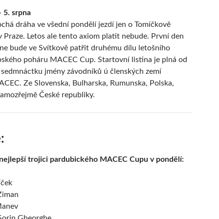
 5. srpna
ochá dráha ve všední pondělí jezdí jen o Tomíčkově
 Praze. Letos ale tento axiom platit nebude. První den
dne bude ve Svítkově patřit druhému dílu letošního
ského poháru MACEC Cup. Startovní listina je plná od
o sedmnáctku jmény závodníků ú členských zemí
ACEC. Ze Slovenska, Bulharska, Rumunska, Polska,
samozřejmě České republiky.
:
nejlepší trojici pardubického MACEC Cupu v pondělí:
íček
Ziman
Manev
Sorin Gheorghe