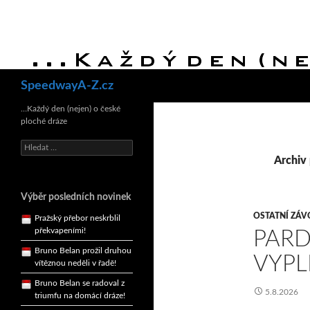
Hledat
SpeedwayA-Z.cz
Bruno Belan se radoval z
triumfu na domácí dráze!
…Každý den (nejen) o české
ploché dráze
Andy Appleton obhájil
dlouhodrážní titul!
Vyhledávání
Archiv
Reprezentační dvojice
brala český titul!
Pražský přebor neskrblil
Výběr posledních novinek
překvapeními!
OSTATNÍ ZÁV
Bruno Belan prožil druhou
PARD
vítěznou neděli v řadě!
VYPL
Bruno Belan se radoval z
triumfu na domácí dráze!
Andy Appleton obhájil
5.8.2026
dlouhodrážní titul!