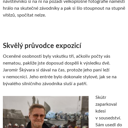
návštěvníků si na ní na pozadí velkoplošné fotografie náměstí
hrálo na skutečné závodníky a pak si šlo stoupnout na stupně
vítězů, spočítat nelze.
Skvělý průvodce expozicí
Oceněné osobnosti byly vskutku tři, ačkoliv počty vás
nematou, pakliže jste doposud dospěli k výsledku dvě.
Jaromír Škývara si dával na čas, protože jeho paní leží
v nemocnici. Jeho entrée bylo dokonale stylové, jak se na
bývalého silničního závodníka sluší a patří.
Skútr
zaparkoval
kdesi
v sousedství.
Sám usedl do