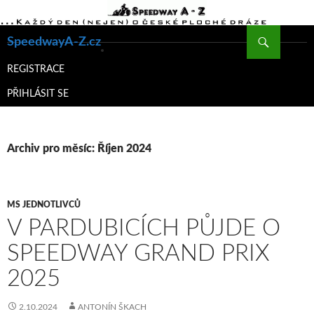
Hledat
SpeedwayA-Z.cz
PŘEJÍT
K
REGISTRACE
OBSAHU
PŘIHLÁSIT SE
WEBU
Archiv pro měsíc: Říjen 2024
MS JEDNOTLIVCŮ
V PARDUBICÍCH PŮJDE O
SPEEDWAY GRAND PRIX
2025
2.10.2024
ANTONÍN ŠKACH