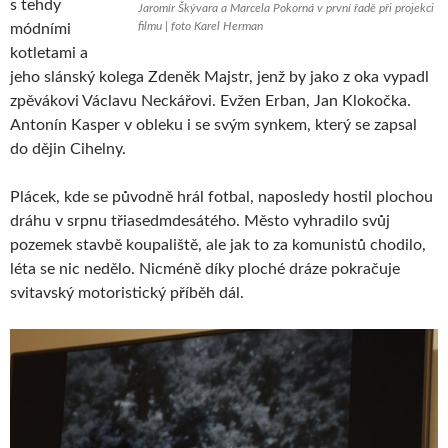
s tehdy
Jaromír Škývara a Marcela Pokorná v první řadě při projekci
filmu | foto Karel Herman
módními
kotletami a
jeho slánský kolega Zdeněk Majstr, jenž by jako z oka vypadl
zpěvákovi Václavu Neckářovi. Evžen Erban, Jan Klokočka.
Antonín Kasper v obleku i se svým synkem, který se zapsal
do dějin Cihelny.
Plácek, kde se původně hrál fotbal, naposledy hostil plochou
dráhu v srpnu třiasedmdesátého. Město vyhradilo svůj
pozemek stavbě koupaliště, ale jak to za komunistů chodilo,
léta se nic nedělo. Nicméně díky ploché dráze pokračuje
svitavský motoristický příběh dál.