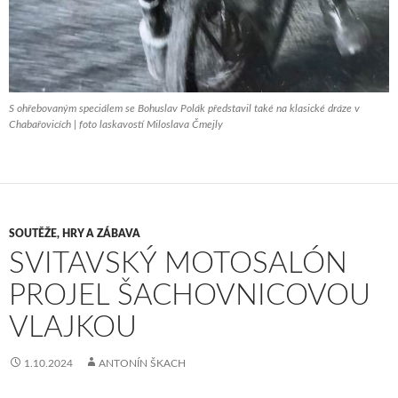
S ohřebovaným speciálem se Bohuslav Polák představil také na klasické dráze v
Chabařovicích | foto laskavostí Miloslava Čmejly
SOUTĚŽE, HRY A ZÁBAVA
SVITAVSKÝ MOTOSALÓN
PROJEL ŠACHOVNICOVOU
VLAJKOU
1.10.2024
ANTONÍN ŠKACH