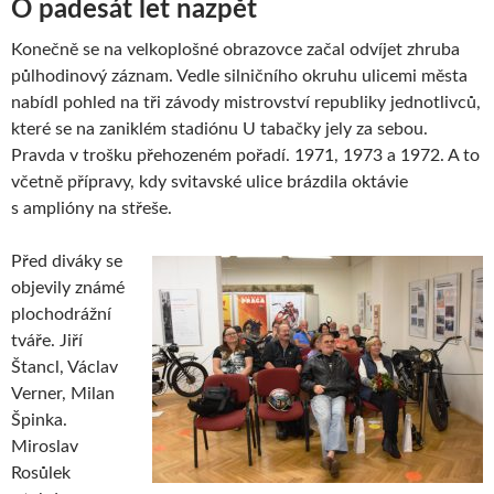
O padesát let nazpět
Konečně se na velkoplošné obrazovce začal odvíjet zhruba
půlhodinový záznam. Vedle silničního okruhu ulicemi města
nabídl pohled na tři závody mistrovství republiky jednotlivců,
které se na zaniklém stadiónu U tabačky jely za sebou.
Pravda v trošku přehozeném pořadí. 1971, 1973 a 1972. A to
včetně přípravy, kdy svitavské ulice brázdila oktávie
s amplióny na střeše.
Před diváky se
objevily známé
plochodrážní
tváře. Jiří
Štancl, Václav
Verner, Milan
Špinka.
Miroslav
Rosůlek