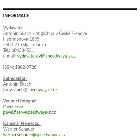
INFORMACE
Vydavatel:
Antonín Škach - Angličtina v České Třebové
Habrmanova 1895
560 02 Česká Třebová
Tel.: 604534551
e-mail:
vydavatelstvi@speedwaya-z.cz
ISSN: 1802-9728
Šéfredaktor:
Antonín Škach
tony.skach@speedwaya-z.cz
Vedoucí fotograf:
Pavel Fišer
pavel.fiser@speedwaya-z.cz
Kancelář Německo:
Werner Schauer
werner.schauer@speedwaya-z.cz