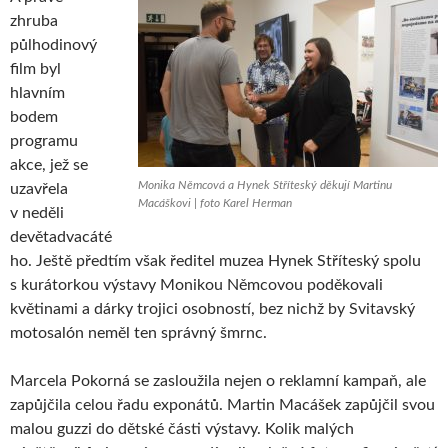
zhruba
půlhodinový
film byl
hlavním
bodem
programu
akce, jež se
Monika Němcová a Hynek Stříteský děkují Martinu
uzavřela
Macáškovi | foto Karel Herman
v neděli
devětadvacáté
ho. Ještě předtím však ředitel muzea Hynek Stříteský spolu
s kurátorkou výstavy Monikou Němcovou poděkovali
květinami a dárky trojici osobností, bez nichž by Svitavský
motosalón neměl ten správný šmrnc.
Marcela Pokorná se zasloužila nejen o reklamní kampaň, ale
zapůjčila celou řadu exponátů. Martin Macášek zapůjčil svou
malou guzzi do dětské části výstavy. Kolik malých