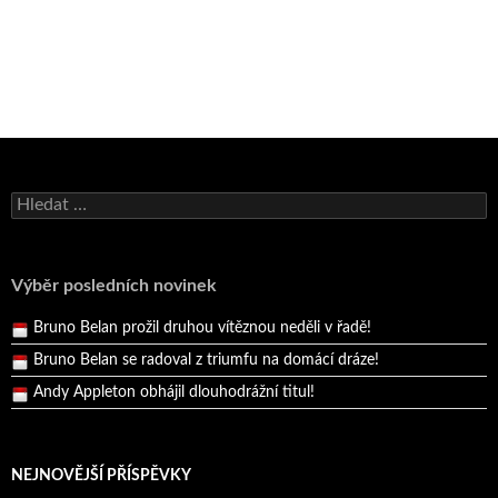
Bruno Belan se radoval z triumfu na domácí dráze!
Vyhledávání
Andy Appleton obhájil dlouhodrážní titul!
Reprezentační dvojice brala český titul!
Pražský přebor neskrblil překvapeními!
Výběr posledních novinek
Bruno Belan prožil druhou vítěznou neděli v řadě!
Bruno Belan se radoval z triumfu na domácí dráze!
Andy Appleton obhájil dlouhodrážní titul!
Reprezentační dvojice brala český titul!
NEJNOVĚJŠÍ PŘÍSPĚVKY