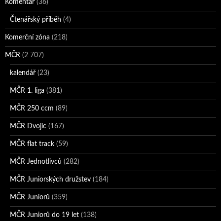
Komentář
(36)
Čtenářský příběh
(4)
Komerční zóna
(218)
MČR
(2 707)
kalendář
(23)
MČR 1. liga
(381)
MČR 250 ccm
(89)
MČR Dvojic
(167)
MČR flat track
(59)
MČR Jednotlivců
(282)
MČR Juniorských družstev
(184)
MČR Juniorů
(359)
MČR Juniorů do 19 let
(138)