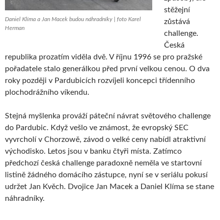
stěžejní
Daniel Klíma a Jan Macek budou náhradníky | foto Karel
zůstává
Herman
challenge.
Česká
republika prozatím viděla dvě. V říjnu 1996 se pro pražské
pořadatele stalo generálkou před první velkou cenou. O dva
roky později v Pardubicích rozvíjeli koncepci třídenního
plochodrážního víkendu.
Stejná myšlenka prováží páteční návrat světového challenge
do Pardubic. Když vešlo ve známost, že evropský SEC
vyvrcholí v Chorzowě, závod o velké ceny nabídl atraktivní
východisko. Letos jsou v banku čtyři místa. Zatímco
předchozí česká challenge paradoxně neměla ve startovní
listině žádného domácího zástupce, nyní se v seriálu pokusí
udržet Jan Kvěch. Dvojice Jan Macek a Daniel Klíma se stane
náhradníky.