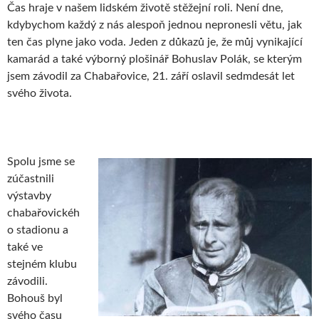
Čas hraje v našem lidském životě stěžejní roli. Není dne,
kdybychom každý z nás alespoň jednou nepronesli větu, jak
ten čas plyne jako voda. Jeden z důkazů je, že můj vynikající
kamarád a také výborný plošinář Bohuslav Polák, se kterým
jsem závodil za Chabařovice, 21. září oslavil sedmdesát let
svého života.
Spolu jsme se
zúčastnili
výstavby
chabařovickéh
o stadionu a
také ve
stejném klubu
závodili.
Bohouš byl
svého času