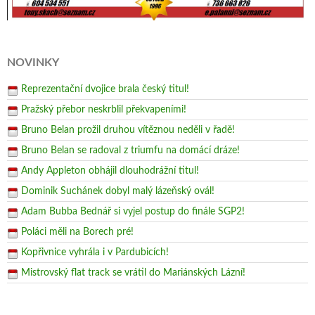
NOVINKY
Reprezentační dvojice brala český titul!
Pražský přebor neskrblil překvapeními!
Bruno Belan prožil druhou vítěznou neděli v řadě!
Bruno Belan se radoval z triumfu na domácí dráze!
Andy Appleton obhájil dlouhodrážní titul!
Dominik Suchánek dobyl malý lázeňský ovál!
Adam Bubba Bednář si vyjel postup do finále SGP2!
Poláci měli na Borech pré!
Kopřivnice vyhrála i v Pardubicích!
Mistrovský flat track se vrátil do Mariánských Lázní!