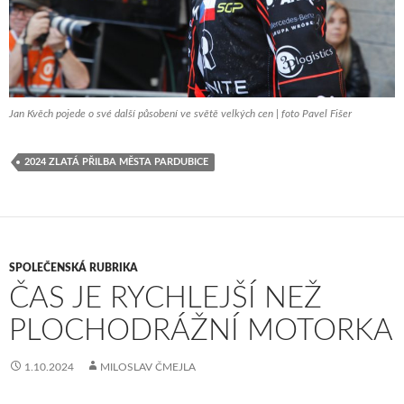
Jan Kvěch pojede o své další působení ve světě velkých cen | foto Pavel Fišer
2024 ZLATÁ PŘILBA MĚSTA PARDUBICE
SPOLEČENSKÁ RUBRIKA
ČAS JE RYCHLEJŠÍ NEŽ
PLOCHODRÁŽNÍ MOTORKA
1.10.2024
MILOSLAV ČMEJLA