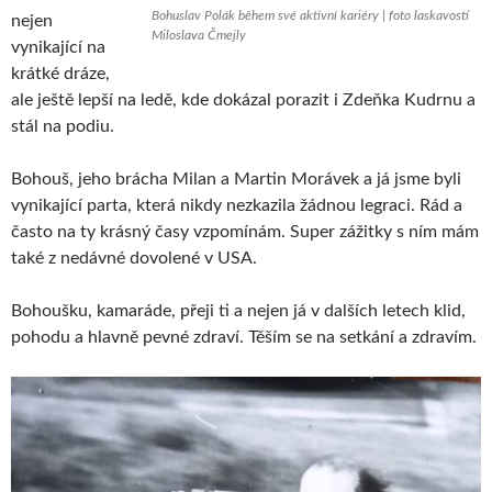
Bohuslav Polák během své aktivní kariéry | foto laskavostí
nejen
Miloslava Čmejly
vynikající na
krátké dráze,
ale ještě lepší na ledě, kde dokázal porazit i Zdeňka Kudrnu a
stál na podiu.
Bohouš, jeho brácha Milan a Martin Morávek a já jsme byli
vynikající parta, která nikdy nezkazila žádnou legraci. Rád a
často na ty krásný časy vzpomínám. Super zážitky s ním mám
také z nedávné dovolené v USA.
Bohoušku, kamaráde, přeji ti a nejen já v dalších letech klid,
pohodu a hlavně pevné zdraví. Těším se na setkání a zdravím.