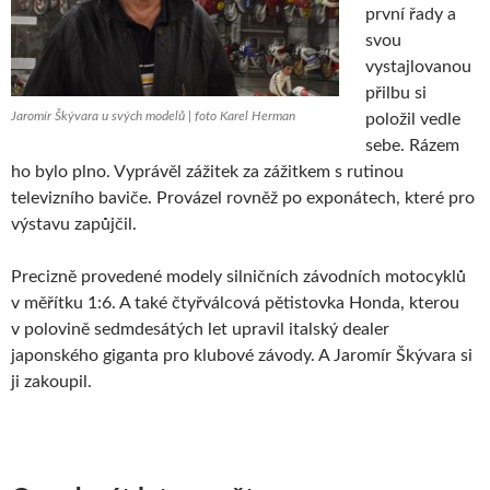
první řady a
svou
vystajlovanou
přilbu si
Jaromír Škývara u svých modelů | foto Karel Herman
položil vedle
sebe. Rázem
ho bylo plno. Vyprávěl zážitek za zážitkem s rutinou
televizního baviče. Provázel rovněž po exponátech, které pro
výstavu zapůjčil.
Precizně provedené modely silničních závodních motocyklů
v měřítku 1:6. A také čtyřválcová pětistovka Honda, kterou
v polovině sedmdesátých let upravil italský dealer
japonského giganta pro klubové závody. A Jaromír Škývara si
ji zakoupil.