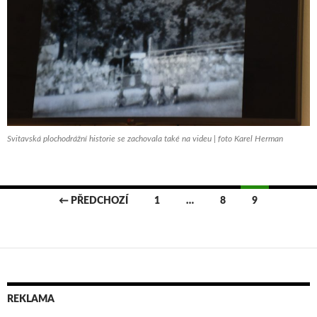
Svitavská plochodrážní historie se zachovala také na videu | foto Karel Herman
← PŘEDCHOZÍ
1
…
8
9
Navigace
pro
příspěvky
REKLAMA