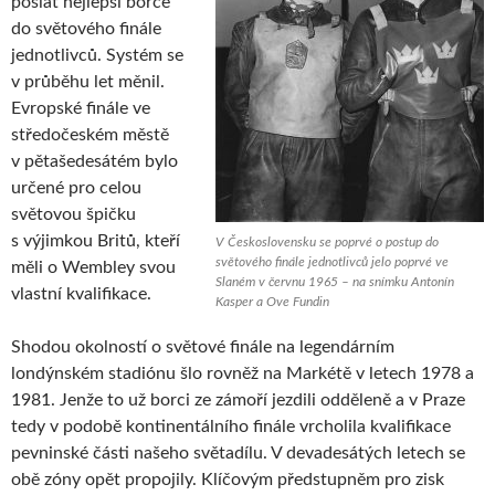
poslat nejlepší borce
do světového finále
jednotlivců. Systém se
v průběhu let měnil.
Evropské finále ve
středočeském městě
v pětašedesátém bylo
určené pro celou
světovou špičku
s výjimkou Britů, kteří
V Československu se poprvé o postup do
světového finále jednotlivců jelo poprvé ve
měli o Wembley svou
Slaném v červnu 1965 – na snímku Antonín
vlastní kvalifikace.
Kasper a Ove Fundin
Shodou okolností o světové finále na legendárním
londýnském stadiónu šlo rovněž na Markétě v letech 1978 a
1981. Jenže to už borci ze zámoří jezdili odděleně a v Praze
tedy v podobě kontinentálního finále vrcholila kvalifikace
pevninské části našeho světadílu. V devadesátých letech se
obě zóny opět propojily. Klíčovým předstupněm pro zisk