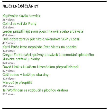
NEJČTENĚJŠÍ ČLÁNKY
Kopřivnice slavila hattrick
587 views
Cizinci se valí do Prahy
506 views
Leader přijíždí hájit svou pozici na ovál svého arcirivala
418 views
Dvě dobré zprávy přichází o víkendové SGP v Lodži
407 views
Karel Průša letos nepojede, Petr Marek na podzim
403 views
Gregor Zorko našel správný provázek k rozmotání spleteného
klubíčka pražské juniorky
378 views
David Lizák s Lukášem Hromádkou přepsali historii
377 views
Češi budou v Lodži po oba dny
375 views
Marodů je přespříliš
370 views
Tai Woffinden se rozloučil s plochou dráhou
367 views