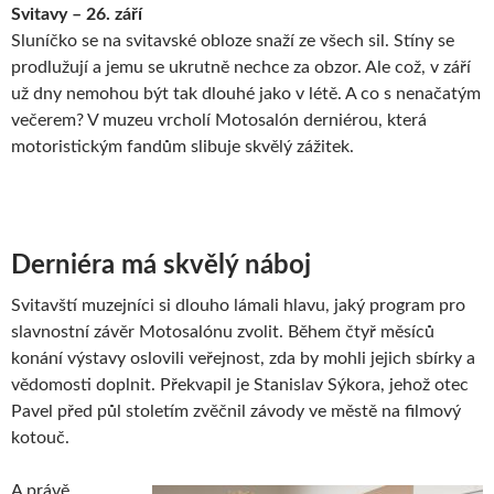
Svitavy – 26. září
Sluníčko se na svitavské obloze snaží ze všech sil. Stíny se
prodlužují a jemu se ukrutně nechce za obzor. Ale což, v září
už dny nemohou být tak dlouhé jako v létě. A co s nenačatým
večerem? V muzeu vrcholí Motosalón derniérou, která
motoristickým fandům slibuje skvělý zážitek.
Derniéra má skvělý náboj
Svitavští muzejníci si dlouho lámali hlavu, jaký program pro
slavnostní závěr Motosalónu zvolit. Během čtyř měsíců
konání výstavy oslovili veřejnost, zda by mohli jejich sbírky a
vědomosti doplnit. Překvapil je Stanislav Sýkora, jehož otec
Pavel před půl stoletím zvěčnil závody ve městě na filmový
kotouč.
A právě