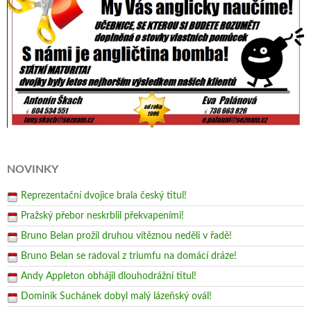
NOVINKY
Reprezentační dvojice brala český titul!
Pražský přebor neskrblil překvapeními!
Bruno Belan prožil druhou vítěznou neděli v řadě!
Bruno Belan se radoval z triumfu na domácí dráze!
Andy Appleton obhájil dlouhodrážní titul!
Dominik Suchánek dobyl malý lázeňský ovál!