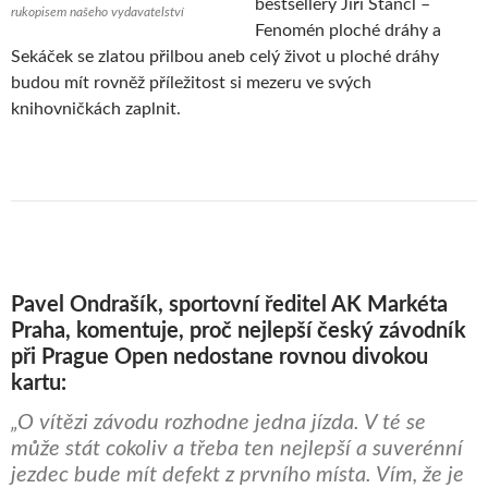
bestsellery Jiří Štancl –
rukopisem našeho vydavatelství
Fenomén ploché dráhy a
Sekáček se zlatou přilbou aneb celý život u ploché dráhy
budou mít rovněž příležitost si mezeru ve svých
knihovničkách zaplnit.
Pavel Ondrašík, sportovní ředitel AK Markéta
Praha, komentuje, proč nejlepší český závodník
při Prague Open nedostane rovnou divokou
kartu:
„O vítězi závodu rozhodne jedna jízda. V té se
může stát cokoliv a třeba ten nejlepší a suverénní
jezdec bude mít defekt z prvního místa. Vím, že je