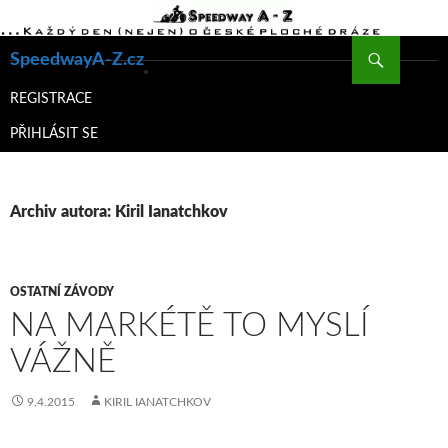
Hledat
SpeedwayA-Z.cz
PŘEJÍT
K
REGISTRACE
OBSAHU
PŘIHLÁSIT SE
WEBU
Archiv autora: Kiril Ianatchkov
OSTATNÍ ZÁVODY
NA MARKÉTĚ TO MYSLÍ
VÁŽNĚ
9.4.2015
KIRIL IANATCHKOV