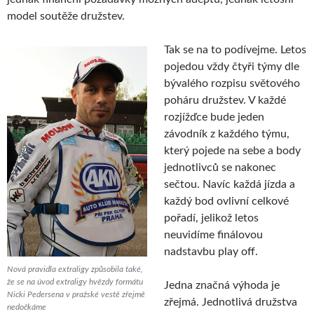
model soutěže družstev.
Tak se na to podívejme. Letos
pojedou vždy čtyři týmy dle
bývalého rozpisu světového
poháru družstev. V každé
rozjížďce bude jeden
závodník z každého týmu,
který pojede na sebe a body
jednotlivců se nakonec
sečtou. Navíc každá jízda a
každý bod ovlivní celkové
pořadí, jelikož letos
neuvidíme finálovou
nadstavbu play off.
Nová pravidla extraligy způsobila také,
že se na úvod extraligy hvězdy formátu
Jedna značná výhoda je
Nicki Pedersena v pražské vestě zřejmě
zřejmá. Jednotlivá družstva
nedočkáme