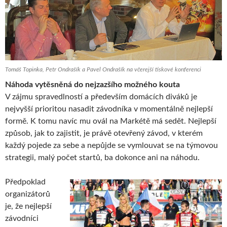
Tomáš Topinka, Petr Ondrašík a Pavel Ondrašík na včerejší tiskové konferenci
Náhoda vytěsněná do nejzazšího možného kouta
V zájmu spravedlností a především domácích diváků je
nejvyšší prioritou nasadit závodníka v momentálně nejlepší
formě. K tomu navíc mu ovál na Markétě má sedět. Nejlepší
způsob, jak to zajistit, je právě otevřený závod, v kterém
každý pojede za sebe a nepůjde se vymlouvat se na týmovou
strategii, malý počet startů, ba dokonce ani na náhodu.
Předpoklad
organizátorů
je, že nejlepší
závodníci