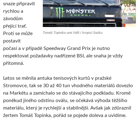
snaze připravit
rychlou a
závodům
přející trať.
Tomáš Topinka umí řídit i kropicí liazku
Proti se může
postavit
počasí a v případě Speedway Grand Prix je nutno
respektovat požadavky nadřízené BSI, ale snaha je vždy
přítomná.
Letos se měnila antuka tenisových kurtů v pražské
Stromovce, tak se 30 až 40 tun vhodného materiálů dovezlo
na Markétu a zamíchalo se do stávajícího podkladu. Kromě
poněkud jiného odstínu oválu, se očekává výhoda těžšího
materiálu, který je rychlejší a stabilnější. Avšak jak zdůraznil
žertem Tomáš Topinka, pořád se pojede doleva a uvidíme.