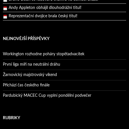
Andy Appleton obhájil dlouhodrážní titul!
Reprezentační dvojice brala český titul!
Pražský přebor neskrblil překvapeními!
Bruno Belan prožil druhou vítěznou neděli v řadě!
Bruno Belan se radoval z triumfu na domácí dráze!
NEJNOVĚJŠÍ PŘÍSPĚVKY
Andy Appleton obhájil dlouhodrážní titul!
Reprezentační dvojice brala český titul!
Workington rozhodne poháry stopětadvacítek
První liga míří na neutrální dráhu
Žarnovický majstrovský víkend
Přichází čas českého finále
Pardubický MACEC Cup vyplní pondělní podvečer
RUBRIKY