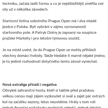
techniku, začala ladit formu a co je nejdůležitější změřila své
síly už v několika závodech.
Startovní listina sobotního Prague Open má i dva mladé
jezdce z Polska. Byli vybráni v zájmu vyrovnanosti
startovního pole. A Patryk Dolny je zapsaný na soupisce
pražské Markéty i pro letošní týmovou soutěž.
Je na místě uvést, že do Prague Open se mohly přihlásit
všechny domácí hvězdy. Takže hledáte-li marně nějaké jméno,
je to jedině rozhodnutí dotyčného tento závod vynechat.
Nová extraliga přináší i negativa
Obvyklé zahraniční hosty, kteří si takhle před pražskou
velkou cenou mají zájem vyzkoušet si ovál a zajet pár ostrých
kol na začátku sezony, letos neuvidíme. Hrály v tom roli
jednak finanční požadavky možných adeptů, jednak letošní