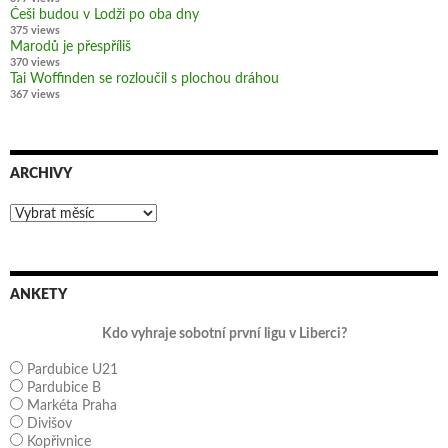
Češi budou v Lodži po oba dny
375 views
Marodů je přespříliš
370 views
Tai Woffinden se rozloučil s plochou dráhou
367 views
ARCHIVY
Archivy
ANKETY
Kdo vyhraje sobotní první ligu v Liberci?
Pardubice U21
Pardubice B
Markéta Praha
Divišov
Kopřivnice