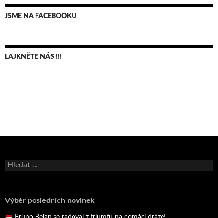
JSME NA FACEBOOKU
LAJKNĚTE NÁS !!!
Vyhledávání
Výběr posledních novinek
Bruno Belan se radoval z triumfu na domácí dráze!