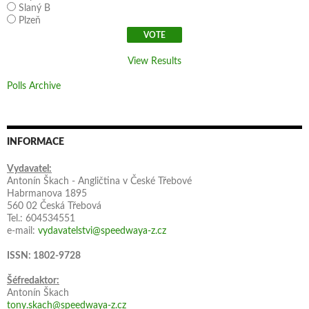
Slaný B
Plzeň
View Results
Polls Archive
INFORMACE
Vydavatel:
Antonín Škach - Angličtina v České Třebové
Habrmanova 1895
560 02 Česká Třebová
Tel.: 604534551
e-mail:
vydavatelstvi@speedwaya-z.cz
ISSN: 1802-9728
Šéfredaktor:
Antonín Škach
tony.skach@speedwaya-z.cz