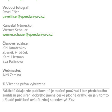
Vedoucí fotograf:
Pavel Fišer
pavel.fiser@speedwaya-z.cz
Kancelář Německo:
Werner Schauer
werner.schauer@speedwaya-z.cz
Členové redakce:
Kiril Ianatchkov
Zdeněk Hrbáček
Karel Herman
Eva Palánová
Webmaster:
Aleš Zemina
© Všechna práva vyhrazena.
Faktické údaje zde publikované je možné používat i bez předchozího
souhlasu pro šíření dobrého jména české ploché dráhy, jen je v tomto
případě potřebné uvádět zdroj speedwayA-Z.cz