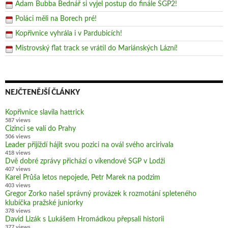
Adam Bubba Bednář si vyjel postup do finále SGP2!
Poláci měli na Borech pré!
Kopřivnice vyhrála i v Pardubicích!
Mistrovský flat track se vrátil do Mariánských Lázní!
NEJČTENĚJŠÍ ČLÁNKY
Kopřivnice slavila hattrick
587 views
Cizinci se valí do Prahy
506 views
Leader přijíždí hájit svou pozici na ovál svého arcirivala
418 views
Dvě dobré zprávy přichází o víkendové SGP v Lodži
407 views
Karel Průša letos nepojede, Petr Marek na podzim
403 views
Gregor Zorko našel správný provázek k rozmotání spleteného
klubíčka pražské juniorky
378 views
David Lizák s Lukášem Hromádkou přepsali historii
377 views