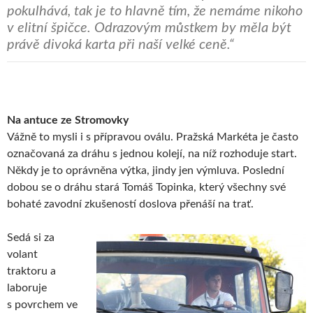
pokulhává, tak je to hlavně tím, že nemáme nikoho
v elitní špičce. Odrazovým můstkem by měla být
právě divoká karta při naší velké ceně.“
Na antuce ze Stromovky
Vážně to mysli i s přípravou oválu. Pražská Markéta je často
označovaná za dráhu s jednou kolejí, na níž rozhoduje start.
Někdy je to oprávněna výtka, jindy jen výmluva. Poslední
dobou se o dráhu stará Tomáš Topinka, který všechny své
bohaté zavodní zkušeností doslova přenáší na trať.
Sedá si za
volant
traktoru a
laboruje
s povrchem ve