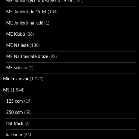
ME Juniorských družstev do 19 let
(131)
ME Juniorů do 19 let
(134)
ME Juniorů na ledě
(1)
ME Klubů
(26)
ME Na ledě
(130)
ME Na travnaté dráze
(93)
ME sidecar
(1)
Minirozhovor
(1 020)
MS
(1 844)
125 ccm
(19)
250 ccm
(50)
flat track
(2)
kalendář
(24)