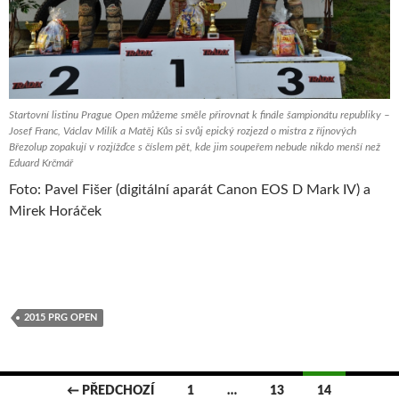
Startovní listinu Prague Open můžeme směle přirovnat k finále šampionátu republiky –
Josef Franc, Václav Milík a Matěj Kůs si svůj epický rozjezd o mistra z říjnových
Březolup zopakují v rozjížďce s číslem pět, kde jim soupeřem nebude nikdo menší než
Eduard Krčmář
Foto: Pavel Fišer (digitální aparát Canon EOS D Mark IV) a
Mirek Horáček
2015 PRG OPEN
← PŘEDCHOZÍ
1
…
13
14