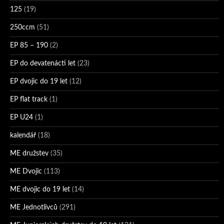
125
(19)
250ccm
(51)
EP 85 – 190
(2)
EP do devatenácti let
(23)
EP dvojic do 19 let
(12)
EP flat track
(1)
EP U24
(1)
kalendář
(18)
ME družstev
(35)
ME Dvojic
(113)
ME dvojic do 19 let
(14)
ME Jednotlivců
(291)