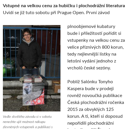
Vstupné na velkou cenu za hubičku i plochodrážní literatura
Uvidí se již tuto sobotu při Prague Open. První závod
plnoobjemové kubatury
bude i příležitostí pořídit si
vstupenky na velkou cenu za
velice příznivých 800 korun,
tedy nejlevnější lístky na
letošní vydání jednoho z
vrcholů české sezóny.
Poblíž Salónku Tonyho
Kaspera bude v prodeji
rovněž novoučká publikace
Česká plochodrážní ročenka
2015 za obvyklých 125
korun. A ti, kteří si doposud
Vedle skvělého závodu si v sobotu
nenechte ujít možnost nákupu
nepořídili plochodrážní
zlevněných vstupenek a publikací s