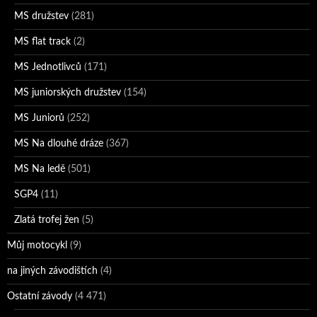
MS družstev
(281)
MS flat track
(2)
MS Jednotlivců
(171)
MS juniorských družstev
(154)
MS Juniorů
(252)
MS Na dlouhé dráze
(367)
MS Na ledě
(501)
SGP4
(11)
Zlatá trofej žen
(5)
Můj motocykl
(9)
na jiných závodištích
(4)
Ostatní závody
(4 471)