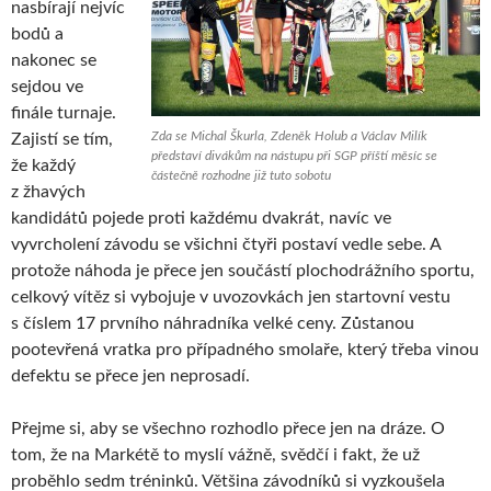
nasbírají nejvíc
bodů a
nakonec se
sejdou ve
finále turnaje.
Zda se Michal Škurla, Zdeněk Holub a Václav Milík
Zajistí se tím,
představí divákům na nástupu při SGP příští měsíc se
že každý
částečně rozhodne již tuto sobotu
z žhavých
kandidátů pojede proti každému dvakrát, navíc ve
vyvrcholení závodu se všichni čtyři postaví vedle sebe. A
protože náhoda je přece jen součástí plochodrážního sportu,
celkový vítěz si vybojuje v uvozovkách jen startovní vestu
s číslem 17 prvního náhradníka velké ceny. Zůstanou
pootevřená vratka pro případného smolaře, který třeba vinou
defektu se přece jen neprosadí.
Přejme si, aby se všechno rozhodlo přece jen na dráze. O
tom, že na Markétě to myslí vážně, svědčí i fakt, že už
proběhlo sedm tréninků. Většina závodníků si vyzkoušela