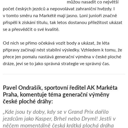
můžou nasadit co největší
počet českých jezdců a nepovolávat zahraniční hvězdy. I
v tomto směru na Markétě mají jasno. Loni junioři značně
přispěli k získání titulu, tak letos dostanou příležitost ukázat
se a přesvědčit o své kvalitě.
Od nich se přímo očekává vozit body a ukázat, že léta
přípravy začínají nést stabilní výsledky. Vzhledem k tomu, že
přece jen pomalu nastává generační výměna v české ploché
dráze, jeví se to jako správná strategie ve správný čas.
Pavel Ondrašík, sportovní ředitel AK Markéta
Praha, komentuje téma generační výměny
české ploché dráhy:
„Kde jsou ty doby, kdy se v Grand Prix dařilo
jezdcům jako Kasper, Brhel nebo Dryml! Jestli v
něčem momentálně česká krátká plochá dráha