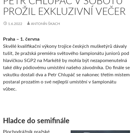
PETR CHLUPÁČ V SOBOTU
PROŽIL EXKLUZIVNÍ VEČER
1.6.2022
ANTONÍN ŠKACH
Praha – 1. června
Skvělé kvalifikační výkony trojice českých mušketýrů dávaly
tušit, že pražská premiéra světového šampionátu juniorů pod
hlavičkou SGP2 na Markétě by mohla být nezapomenutelná
také díky pódiovému umístění našeho závodníka. Do finále se
vskutku dostali dva a Petr Chlupáč se nakonec třetím místem
postaral prozatím o své nejlepší umístění v šampionátu
vůbec.
Hladce do semifinále
Plochodrážník pražské