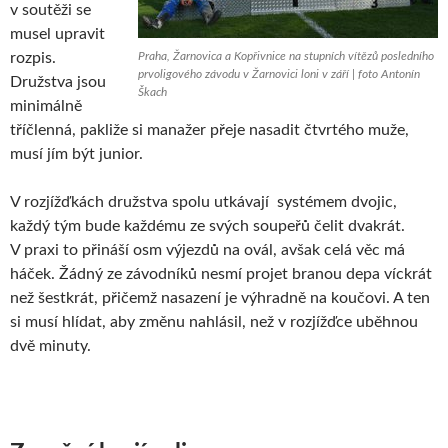
v soutěži se
musel upravit
rozpis.
Praha, Žarnovica a Kopřivnice na stupních vítězů posledního
prvoligového závodu v Žarnovici loni v září | foto Antonín
Družstva jsou
Škach
minimálně
tříčlenná, pakliže si manažer přeje nasadit čtvrtého muže,
musí jím být junior.
V rozjížďkách družstva spolu utkávají systémem dvojic,
každý tým bude každému ze svých soupeřů čelit dvakrát.
V praxi to přináší osm výjezdů na ovál, avšak celá věc má
háček. Žádný ze závodníků nesmí projet branou depa víckrát
než šestkrát, přičemž nasazení je výhradně na koučovi. A ten
si musí hlídat, aby změnu nahlásil, než v rozjížďce uběhnou
dvě minuty.