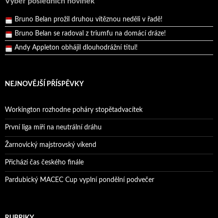
Výběr posledních novinek
Bruno Belan prožil druhou vítěznou neděli v řadě!
Bruno Belan se radoval z triumfu na domácí dráze!
Andy Appleton obhájil dlouhodrážní titul!
Reprezentační dvojice brala český titul!
NEJNOVĚJŠÍ PŘÍSPĚVKY
Workington rozhodne poháry stopětadvacítek
První liga míří na neutrální dráhu
Žarnovický majstrovský víkend
Přichází čas českého finále
Pardubický MACEC Cup vyplní pondělní podvečer
RUBRIKY