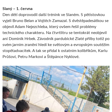
Slaný – 1. června
Den dětí doprovodil další trénink ve Slaném. S pětistovkou
vyjeli Bruno Belan a Vojtěch Zamazal. S dvěstěpadesátkou se
objevil Adam Nejezchleba, který ovšem řešil problémy
technického charakteru. Na čtvrtlitru se tentokrát neobjevil
ani Dominik Hrbek. Závodník pardubické Zlaté přilby totiž po
svém jarním zranění hledí ke světovým a evropským soutěžím
stopětadvacítek. A tak se přidal k ostatním kolibříkům, Karlu
Průšovi, Petru Markovi a Štěpánce Nyklové.