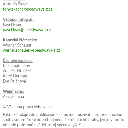
Antonín Škach
tony.skach@speedwaya-z.cz
Vedoucí fotograf:
Pavel Fišer
pavel.fiser@speedwaya-z.cz
Kancelář Německo:
Werner Schauer
werner.schauer@speedwaya-z.cz
Členové redakce:
Kiril Ianatchkov
Zdeněk Hrbáček
Karel Herman
Eva Palánová
Webmaster:
Aleš Zemina
© Všechna práva vyhrazena.
Faktické údaje zde publikované je možné používat i bez předchozího
souhlasu pro šíření dobrého jména české ploché dráhy, jen je v tomto
případě potřebné uvádět zdroj speedwayA-Z.cz