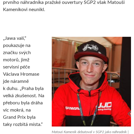
prvního náhradníka pražské ouvertury SGP2 však Matouši
Kameníkovi neunikl.
„Jawa valí,“
poukazuje na
značku svých
motorů, jimž
servisní péče
Václava Hromase
jde náramně
k duhu. „Praha byla
velká zkušenost. Na
přeboru byla dráha
víc mokrá, na
Grand Prix byla
taky rozbitá místa.“
Matouš Kameník debutoval v SGP2 jako náhradník |