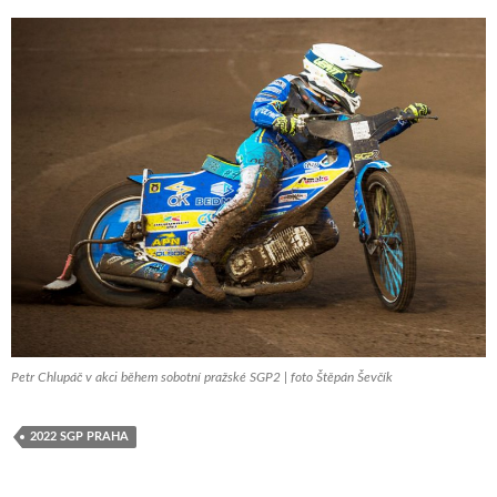
Petr Chlupáč v akci během sobotní pražské SGP2 | foto Štěpán Ševčík
2022 SGP PRAHA