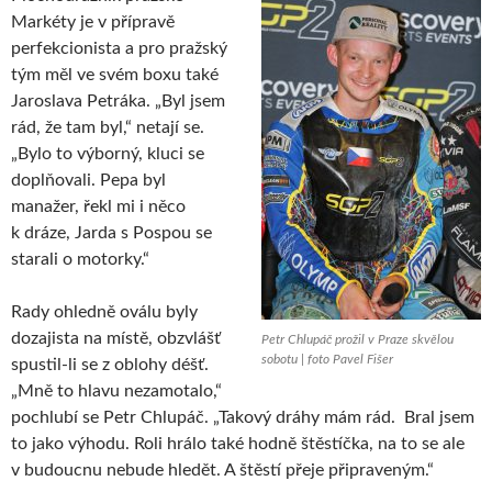
Markéty je v přípravě
perfekcionista a pro pražský
tým měl ve svém boxu také
Jaroslava Petráka. „Byl jsem
rád, že tam byl,“ netají se.
„Bylo to výborný, kluci se
doplňovali. Pepa byl
manažer, řekl mi i něco
k dráze, Jarda s Pospou se
starali o motorky.“
Rady ohledně oválu byly
dozajista na místě, obzvlášť
Petr Chlupáč prožil v Praze skvělou
sobotu | foto Pavel Fišer
spustil-li se z oblohy déšť.
„Mně to hlavu nezamotalo,“
pochlubí se Petr Chlupáč. „Takový dráhy mám rád. Bral jsem
to jako výhodu. Roli hrálo také hodně štěstíčka, na to se ale
v budoucnu nebude hledět. A štěstí přeje připraveným.“