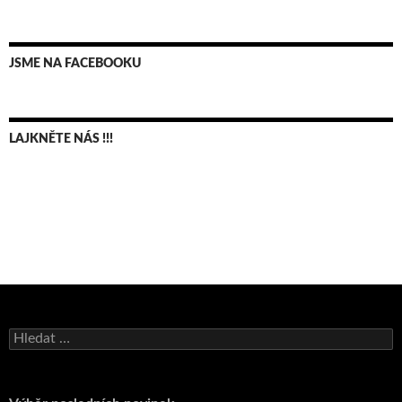
JSME NA FACEBOOKU
LAJKNĚTE NÁS !!!
Bruno Belan se radoval z triumfu na domácí dráze!
Andy Appleton obhájil dlouhodrážní titul!
Vyhledávání
Reprezentační dvojice brala český titul!
Pražský přebor neskrblil překvapeními!