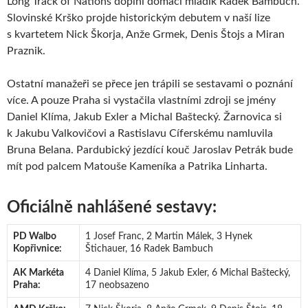
Long Track of Nations doplní domácí mladík Radek Bambuch.
Slovinské Krško projde historickým debutem v naší lize
s kvartetem Nick Škorja, Anže Grmek, Denis Štojs a Miran
Praznik.
Ostatní manažeři se přece jen trápili se sestavami o poznání
více. A pouze Praha si vystačila vlastními zdroji se jmény
Daniel Klíma, Jakub Exler a Michal Baštecký. Žarnovica si
k Jakubu Valkovičovi a Rastislavu Cíferskému namluvila
Bruna Belana. Pardubický jezdící kouč Jaroslav Petrák bude
mít pod palcem Matouše Kameníka a Patrika Linharta.
Oficiálně nahlášené sestavy:
PD Walbo
1 Josef Franc, 2 Martin Málek, 3 Hynek
Kopřivnice:
Štichauer, 16 Radek Bambuch
AK Markéta
4 Daniel Klíma, 5 Jakub Exler, 6 Michal Baštecký,
Praha:
17 neobsazeno