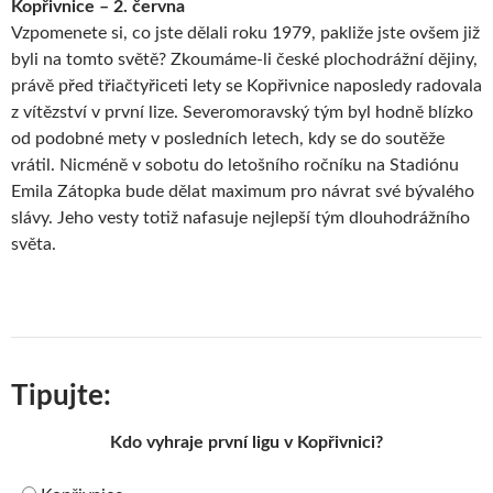
Kopřivnice – 2. června
Vzpomenete si, co jste dělali roku 1979, pakliže jste ovšem již
byli na tomto světě? Zkoumáme-li české plochodrážní dějiny,
právě před třiačtyřiceti lety se Kopřivnice naposledy radovala
z vítězství v první lize. Severomoravský tým byl hodně blízko
od podobné mety v posledních letech, kdy se do soutěže
vrátil. Nicméně v sobotu do letošního ročníku na Stadiónu
Emila Zátopka bude dělat maximum pro návrat své bývalého
slávy. Jeho vesty totiž nafasuje nejlepší tým dlouhodrážního
světa.
Tipujte:
Kdo vyhraje první ligu v Kopřivnici?