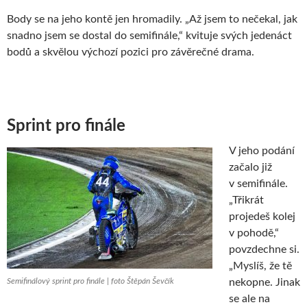
Body se na jeho kontě jen hromadily. „Až jsem to nečekal, jak
snadno jsem se dostal do semifinále,“ kvituje svých jedenáct
bodů a skvělou výchozí pozici pro závěrečné drama.
Sprint pro finále
V jeho podání
začalo již
v semifinále.
„Třikrát
projedeš kolej
v pohodě,“
povzdechne si.
„Myslíš, že tě
Semifinálový sprint pro finále | foto Štěpán Ševčík
nekopne. Jinak
se ale na