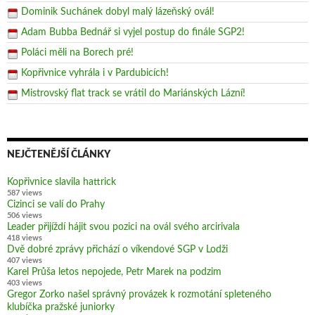
Dominik Suchánek dobyl malý lázeňský ovál!
Adam Bubba Bednář si vyjel postup do finále SGP2!
Poláci měli na Borech pré!
Kopřivnice vyhrála i v Pardubicích!
Mistrovský flat track se vrátil do Mariánských Lázní!
NEJČTENĚJŠÍ ČLÁNKY
Kopřivnice slavila hattrick
587 views
Cizinci se valí do Prahy
506 views
Leader přijíždí hájit svou pozici na ovál svého arcirivala
418 views
Dvě dobré zprávy přichází o víkendové SGP v Lodži
407 views
Karel Průša letos nepojede, Petr Marek na podzim
403 views
Gregor Zorko našel správný provázek k rozmotání spleteného
klubíčka pražské juniorky