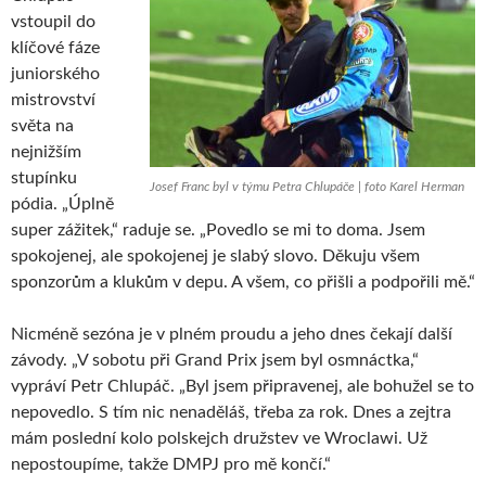
vstoupil do
klíčové fáze
juniorského
mistrovství
světa na
nejnižším
stupínku
Josef Franc byl v týmu Petra Chlupáče | foto Karel Herman
pódia. „Úplně
super zážitek,“ raduje se. „Povedlo se mi to doma. Jsem
spokojenej, ale spokojenej je slabý slovo. Děkuju všem
sponzorům a klukům v depu. A všem, co přišli a podpořili mě.“
Nicméně sezóna je v plném proudu a jeho dnes čekají další
závody. „V sobotu při Grand Prix jsem byl osmnáctka,“
vypráví Petr Chlupáč. „Byl jsem připravenej, ale bohužel se to
nepovedlo. S tím nic nenaděláš, třeba za rok. Dnes a zejtra
mám poslední kolo polskejch družstev ve Wroclawi. Už
nepostoupíme, takže DMPJ pro mě končí.“