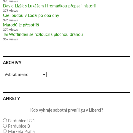
378 views
David Lizák s Lukášem Hromádkou přepsali historii
378 views
Češi budou v Lodži po oba dny
376 views
Marodů je přespříliš
370 views
Tai Woffinden se rozloučil s plochou dráhou
367 views
ARCHIVY
Archivy
ANKETY
Kdo vyhraje sobotní první ligu v Liberci?
Pardubice U21
Pardubice B
Markéta Praha