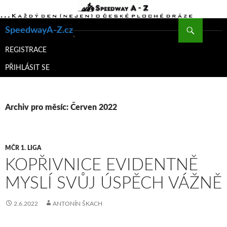
Hledat
SpeedwayA-Z.cz
PŘEJÍT
K
REGISTRACE
OBSAHU
PŘIHLÁSIT SE
WEBU
Archiv pro měsíc: Červen 2022
MČR 1. LIGA
KOPŘIVNICE EVIDENTNĚ
MYSLÍ SVŮJ ÚSPĚCH VÁŽNĚ
2.6.2022
ANTONÍN ŠKACH