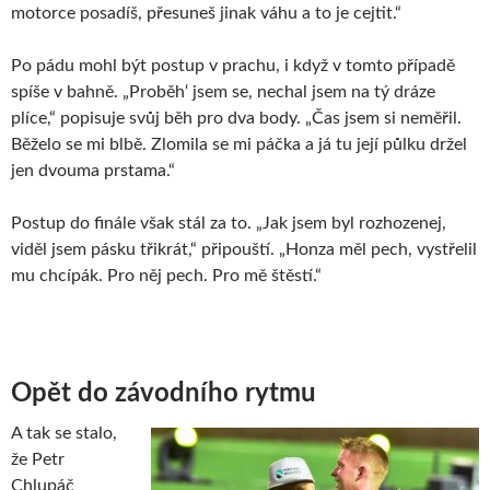
motorce posadíš, přesuneš jinak váhu a to je cejtit.“
Po pádu mohl být postup v prachu, i když v tomto případě
spíše v bahně. „Proběh‘ jsem se, nechal jsem na tý dráze
plíce,“ popisuje svůj běh pro dva body. „Čas jsem si neměřil.
Běželo se mi blbě. Zlomila se mi páčka a já tu její půlku držel
jen dvouma prstama.“
Postup do finále však stál za to. „Jak jsem byl rozhozenej,
viděl jsem pásku třikrát,“ připouští. „Honza měl pech, vystřelil
mu chcípák. Pro něj pech. Pro mě štěstí.“
Opět do závodního rytmu
A tak se stalo,
že Petr
Chlupáč