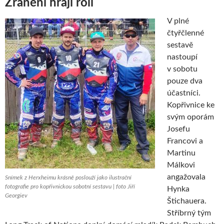
Zranění hrají roli
V plné
čtyřčlenné
sestavě
nastoupí
v sobotu
pouze dva
účastníci.
Kopřivnice ke
svým oporám
Josefu
Francovi a
Martinu
Málkovi
angažovala
Snímek z Herxheimu krásně poslouží jako ilustrační
fotografie pro kopřivnickou sobotní sestavu | foto Jiří
Hynka
Georgiev
Štichauera.
Stříbrný tým