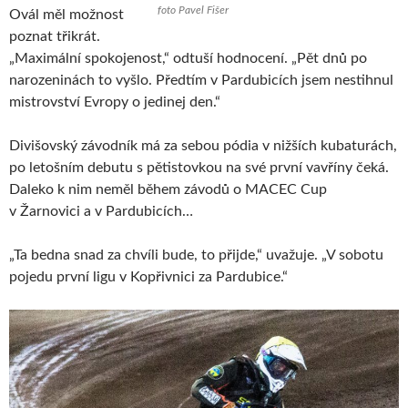
foto Pavel Fišer
Ovál měl možnost
poznat třikrát.
„Maximální spokojenost,“ odtuší hodnocení. „Pět dnů po
narozeninách to vyšlo. Předtím v Pardubicích jsem nestihnul
mistrovství Evropy o jedinej den.“
Divišovský závodník má za sebou pódia v nižších kubaturách,
po letošním debutu s pětistovkou na své první vavříny čeká.
Daleko k nim neměl během závodů o MACEC Cup
v Žarnovici a v Pardubicích…
„Ta bedna snad za chvíli bude, to přijde,“ uvažuje. „V sobotu
pojedu první ligu v Kopřivnici za Pardubice.“