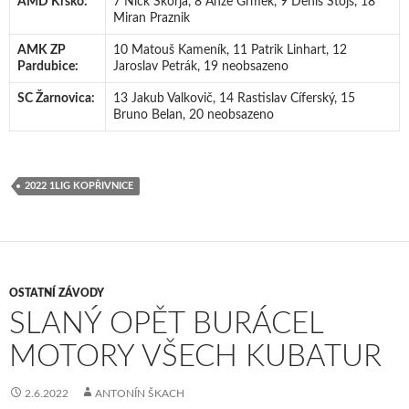
AMD Krško:
7 Nick Škorja, 8 Anže Grmek, 9 Denis Štojs, 18
Miran Praznik
AMK ZP
10 Matouš Kameník, 11 Patrik Linhart, 12
Pardubice:
Jaroslav Petrák, 19 neobsazeno
SC Žarnovica:
13 Jakub Valkovič, 14 Rastislav Cíferský, 15
Bruno Belan, 20 neobsazeno
2022 1LIG KOPŘIVNICE
OSTATNÍ ZÁVODY
SLANÝ OPĚT BURÁCEL
MOTORY VŠECH KUBATUR
2.6.2022
ANTONÍN ŠKACH